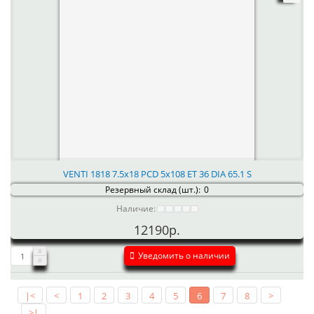
VENTI 1818 7.5x18 PCD 5x108 ET 36 DIA 65.1 S
Резервный склад (шт.):
0
Наличие:
12190р.
Уведомить о наличии
|<
<
1
2
3
4
5
6
7
8
>
>|