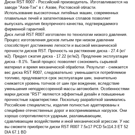
Диски RST R007 - Российский производитель. Изготавливаются на
заводе "Азов-Тэк" в г. Азове, Ростовской области.
Использование высокоточных литейных машин, современных
плавильных печей и запатентованных сплавов позволяет
выпускать изделия безупречного качества, подтверждаемого
фирменной гарантией.
Диск литой RST R007 изготовлен по технологии низкого давления.
Процесс изготовления дисков литьем при низком давлении
способствует достижению легкости и высокой механической
прочности дисков RST. Прочность на растяжение диска - 27.4 (кг/
м2). Предел сжатия диска - 17.22 (кг/м2). Продление эксплуатации
диска - 8.1%. Такой процесс позволяет сэкономить сырьевой
материал и время механической обработки. Результат - снижается
вес диска RST R007, следовательно: уменьшается потребляемое
топливо, продлевается срок эксплуатации шин, значительно
снижается уровень толчков от шин при вождении, вследствие
уменьшения неподрессоренной массы автомобиля. Особенностями
марки дисков "RST" являются эффектный дизайн и повышенные
прочностные характеристики. Поскольку разработкой занимались
Российские специалисты, изделия полностью адаптированы к
специфике отечественных дорог и воспринимаемых нагрузок. Они
хорошо сопротивляются ударным, разламывающим,
сдавливающим воздействиям и иной механической агрессии. У нас
вы сможете приобрести диски RST R007 7.5x17 PCD 5x114.3 ET 52
DIA 67.1 BD