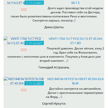
66.1 S
17.12.2021
Долго ждал производства этой модели
дисков. Поставил себе на Дастера,
также было укомплектованы колпачками Рено и вентилями.
Смотрятся хорошо, посмотр..
Дима Шахты
VENTI 1704 7x17 PCD 5x112 ET 45 DIA
57.1 BD
17.12.2021
Покупкой доволен. Диски лёгкие, езжу 2
год. Брал себе на Фольксваген,
колпачки с логотипом шли в комплекте. Покупаю у Азов диск уже
второй комплект. ..
Геннадий Астрахань
NEO 840 8x18 PCD 5x108 ET 45 DIA 63.4
BLM
17.12.2021
Достойно смотрятся на автомобиле.
Диски с оригинальными параметрами
на Форд. ..
Сергей Иркутск