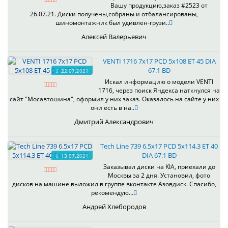
Вашу продукцию,заказ #2523 от
26.07.21. Диски получены,собраны и отбалансированы,
шиномонтажник был удивлен-грузи..
Алексей Валерьевич
VENTI 1716 7x17 PCD 5x108 ET 45 DIA
67.1 BD
22.07.2021
Искал информацию о модели VENTI
1716, через поиск Яндекса наткнулся на
сайт "Мосавтошина", оформил у них заказ. Оказалось на сайте у них
они есть в на..
Дмитрий Александрович
Tech Line 739 6.5x17 PCD 5x114.3 ET 40
DIA 67.1 BD
13.07.2021
Заказывал диски на KIA, приехали до
Москвы за 2 дня. Установил, фото
дисков на машине выложил в группе вконтакте Азовдиск. Спасибо,
рекомендую...
Андрей Хлебородов