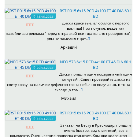
RST R015 6x15 PCD 4x100 ET 40 DIA 60.1
BD
13.05.2022
Диски красивые, влюбился с первого
взгляда! При покупке, везде как
назойливая реклама "перед отправкой все тщательно проверяется",
увы не замелил тщат..
Аркадий
NEO 573 6x15 PCD 4x100 ET 45 DIA 60.1
BD
20.03.2022
Диски пришли один поцарапаный один
погнутый . Совет проверяйте диски на
свету сразу на наличие дефектов так как обычно получаешь в тк на
складе ,а там..
Михаил
RST R015 6x15 PCD 4x100 ET 40 DIA 60.1
BD
13.03.2022
Заказал на Весту в Краснодар, пришли
очень быстро. вид отличный, все в
комплекте. Очень легкие подвеска отдыхает. Крышки колпачков