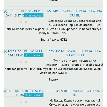
RST R019 7.5x19 PCD 5x114.3 ET 45 DIA
67.1 BL
15.03.2023
Для своей машины цвета гранат для
зимы хотела черные лакированные
диски. Взяла R019 в окрасе BL.Это ОЧЕНЬ красиво на белом снегу !
Живу в Сибири, пл..
Елена / заказ 4732
Tech Line 619 6.5x16 PCD 5x114.3 ET 46
DIA 67.1 BLM
07.12.2022
Тут кто то пишет что диски из
пластелина, это наговор чистой воды. Я
попадал раза три в ОЧень глубокие ямы, пробивало до кузова, диски
даже не погнули..
Вадим
RST R048 7x18 PCD 5x112 ET 43 DIA 57.1
BL
30.11.2022
На Шкоду Кадиак встали идеально!
Смущал вылет диска, но в итоге всё