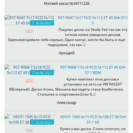
Матвей заказ №3471/228
RST R047 7x17 PCD 5x112 ET 45 DIA 57.1
S
30.06.2021
Покупал диски на Skoda Yeti так как это
точная копия заводских дисков.
Зарекомендовали себя хорошо. Один минус, могли бы быть и ещё
подешевле, так как..
Аркадий
RST R008 7.5x18 PCD 5x112 ET 45 DIA
57.1 BDM
01.06.2021
Купил комплект этих дисков,и
установил на лето на VW PASSAT
B6(чёрный). Диски Агонь. Машина выглядеть стала бомбически.
Стильнее и спортивнее.Если б..
Александр
VENTI 1505 6x15 PCD 5x100 ET 38 DIA
57.1 SD
22.05.2021
Купил у вас диски. Стали отлично, на