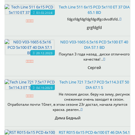
Tech Line 511 6x15 PCD 5x110 ET 37 DIA
65.1 BD
03.02.2024
fdgsfdgfdgfdgfdgdfgcdvsdfsfd..
grgfdgfd
NEO V03-1665 6.5x16 PCD 5x100 ET 40
DIA 57.1 BD
20.12.2023
Покупал 3 года назад , диски отличного
качества! ..
Сергей
Tech Line 721 7.5x17 PCD 5x114.3 ET 50
DIA 67.1 S
04.10.2023
Не плохие диски. беру на зиму, рисунок
снежинки очень заходит в сезон.
Отработали почти 10лет, в этом сезоне 23г достал, начала лупится
краска. реаген..
Дима Бедный
RST R015 6x15 PCD 4x100 ET 46 DIA 54.1