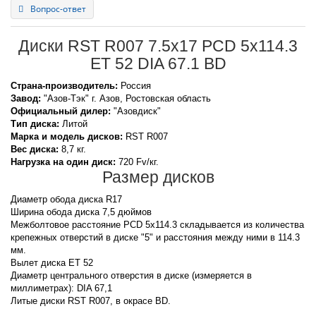
Вопрос-ответ
Диски RST R007 7.5x17 PCD 5x114.3
ET 52 DIA 67.1 BD
Страна-производитель:
Россия
Завод:
"Азов-Тэк" г. Азов, Ростовская область
Официальный дилер:
"Азовдиск"
Тип диска:
Литой
Марка и модель дисков:
RST
R007
Вес диска:
8,7 кг.
Нагрузка на один диск:
720 Fv/кг.
Размер дисков
Диаметр обода диска R17
Ширина обода диска 7,5 дюймов
Межболтовое расстояние PCD 5x114.3 складывается из количества
крепежных отверстий в диске "5" и расстояния между ними в 114.3
мм.
Вылет диска ET 52
Диаметр центрального отверстия в диске (измеряется в
миллиметрах): DIA 67,1
Литые диски RST R007, в окрасе BD.