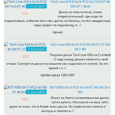
Tech Line 619 6.5x16 PCD 5x114.3 ET 46
DIA 67.1 BLM
12.07.2021
Диски из пластилина, сплав
отвратительный, при езде по
подмосковью, избегаю ям и прч, диски не бились, но все квадратные,
пара травит по периметру, я ..
Арчил
Tech Line 634 6x16 PCD 4x100 ET 37 DIA
60.1 BD
03.07.2021
Покупал диски Tech Line 634 на Степвей
- 2 года назад, решил написать свой
отзыв. Смотрятся диски на машине как надо (как я и хотел). За это
время с э..
Артём заказ 1201/397
RST R005 6x15 PCD 4x100 ET 48 DIA 54.1
BD
30.06.2021
Искал на Авито штампованные диски,
хотел купить. Наткнулся на ваш сайт,
даже не знал, что в Азове льют диски. Но сравнил все плюсы и
минусы и принял р..