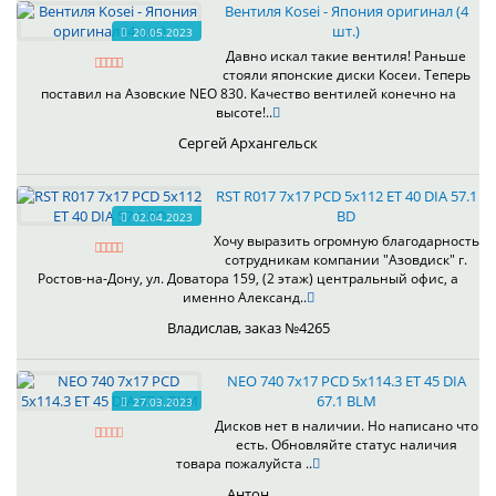
Вентиля Kosei - Япония оригинал (4
шт.)
20.05.2023
Давно искал такие вентиля! Раньше
стояли японские диски Косеи. Теперь
поставил на Азовские NEO 830. Качество вентилей конечно на
высоте!..
Сергей Архангельск
RST R017 7x17 PCD 5x112 ET 40 DIA 57.1
BD
02.04.2023
Хочу выразить огромную благодарность
сотрудникам компании "Азовдиск" г.
Ростов-на-Дону, ул. Доватора 159, (2 этаж) центральный офис, а
именно Александ..
Владислав, заказ №4265
NEO 740 7x17 PCD 5x114.3 ET 45 DIA
67.1 BLM
27.03.2023
Дисков нет в наличии. Но написано что
есть. Обновляйте статус наличия
товара пожалуйста ..
Антон