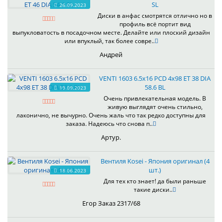
SL
26.09.2023
Диски в анфас смотрятся отлично но в
профиль всё портит вид
выпукловатость в посадочном месте. Делайте или плоский дизайн
или впуклый, так более совре..
Андрей
VENTI 1603 6.5x16 PCD 4x98 ET 38 DIA
58.6 BL
19.09.2023
Очень привлекательная модель. В
живую выглядят очень стильно,
лаконично, не вычурно. Очень жаль что так редко доступны для
заказа. Надеюсь что снова п..
Артур.
Вентиля Kosei - Япония оригинал (4
шт.)
18.06.2023
Для тех кто знает! да были раньше
такие диски..
Егор Заказ 2317/68