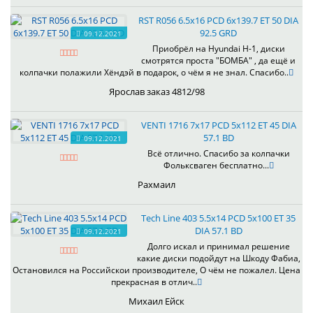
RST R056 6.5x16 PCD 6x139.7 ET 50 DIA
92.5 GRD
09.12.2021
Приобрёл на Hyundai H-1, диски
смотрятся проста "БОМБА" , да ещё и
колпачки полажили Хёндэй в подарок, о чём я не знал. Спасибо..
Ярослав заказ 4812/98
VENTI 1716 7x17 PCD 5x112 ET 45 DIA
57.1 BD
09.12.2021
Всё отлично. Спасибо за колпачки
Фольксваген бесплатно...
Рахмаил
Tech Line 403 5.5x14 PCD 5x100 ET 35
DIA 57.1 BD
09.12.2021
Долго искал и принимал решение
какие диски подойдут на Шкоду Фабиа,
Остановился на Российскои производителе, О чём не пожалел. Цена
прекрасная в отлич..
Михаил Ейск