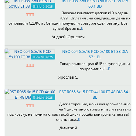
RST R099 7.5x19 PCD 5x108 ET 38 DIA
60.1 BD
11.10.2025
Заказал комплект дисков r19 модель
r099 . Оплатил , на следующий день их
отправили СДЭКом . Сегодня получил и сразу же одел резину. Всё
супер! Время в..
Андрей Юрьевич
NEO 654 6.5x16 PCD 5x100 ET 38 DIA
57.1 BL
06.07.2025
Товар пришел целый !Все супер !диски
понравились ! ..
Ярослав С.
RST R065 6x15 PCD 4x100 ET 48 DIA 54.1
BL
26.06.2025
Диски хорошие, но к моему сожалению
на 1 диске много грязи и пыли закатали
под краску, не понимаю, как такой диск прошёл контроль качества!
очень таки..
Дмитрий