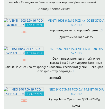
спасибо. Сами диски балансируются хорошо! Доволен ценой. ..
Аркадий заказ 2410/1
VENTI 1603 6.5x16 PCD 4x100 ET 37 DIA
60.1 BD
30.11.2022
Хорошие диски по хорошей цене. ..
Дмитрий заказ 1241/5
RST R057 7x17 PCD 5x114.3 ET 50 DIA
67.1 BD
19.10.2022
Один недостаток-штатный ключ
мазда-6 на 21 или другие балонные
ключи на 21 сдирают краску в колодцах крепления у внешнего края,
но по диаметру подходя..
Евгений
NEO 940 7.5x19 PCD 5x114.3 ET 40 DIA
60.1 BD
24.07.2022
Супер! https://youtu.be/7j60Im72hMg..
RAV4