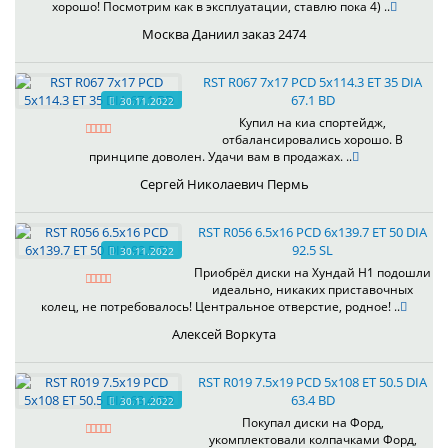
хорошо! Посмотрим как в эксплуатации, ставлю пока 4) ..
Москва Даниил заказ 2474
RST R067 7x17 PCD 5x114.3 ET 35 DIA
67.1 BD
30.11.2022
Купил на киа спортейдж,
отбалансировались хорошо. В
принципе доволен. Удачи вам в продажах. ..
Сергей Николаевич Пермь
RST R056 6.5x16 PCD 6x139.7 ET 50 DIA
92.5 SL
30.11.2022
Приобрёл диски на Хундай H1 подошли
идеально, никаких приставочных
колец, не потребовалось! Центральное отверстие, родное! ..
Алексей Воркута
RST R019 7.5x19 PCD 5x108 ET 50.5 DIA
63.4 BD
30.11.2022
Покупал диски на Форд,
укомплектовали колпачками Форд,