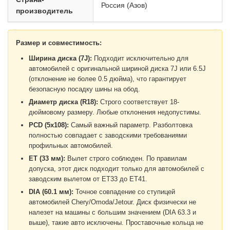
Россия (Азов)
производитель
Размер и совместимость:
Ширина диска (7J):
Подходит исключительно для
автомобилей с оригинальной шириной диска 7J или 6.5J
(отклонение не более 0.5 дюйма), что гарантирует
безопасную посадку шины на обод.
Диаметр диска (R18):
Строго соответствует 18-
дюймовому размеру. Любые отклонения недопустимы.
PCD (5x108):
Самый важный параметр. Разболтовка
полностью совпадает с заводскими требованиями
профильных автомобилей.
ET (33 мм):
Вылет строго соблюден. По правилам
допуска, этот диск подходит только для автомобилей с
заводским вылетом от ET33 до ET41.
DIA (60.1 мм):
Точное совпадение со ступицей
автомобилей Chery/Omoda/Jetour. Диск физически не
налезет на машины с большим значением (DIA 63.3 и
выше), такие авто исключены. Проставочные кольца не