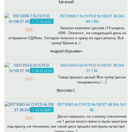
Евгений
RST R099 7.5x19 PCD 5x108 ET 38 DIA
60.1 BD
11.10.2025
Заказал комплект дисков r19 модель
r099 . Оплатил , на следующий день их
отправили СДЭКом . Сегодня получил и сразу же одел резину. Всё
супер! Время в..
Андрей Юрьевич
NEO 654 6.5x16 PCD 5x100 ET 38 DIA
57.1 BL
06.07.2025
Товар пришел целый !Все супер !диски
понравились ! ..
Ярослав С.
RST R065 6x15 PCD 4x100 ET 48 DIA 54.1
BL
26.06.2025
Диски хорошие, но к моему сожалению
на 1 диске много грязи и пыли закатали
под краску, не понимаю, как такой диск прошёл контроль качества!
очень таки..