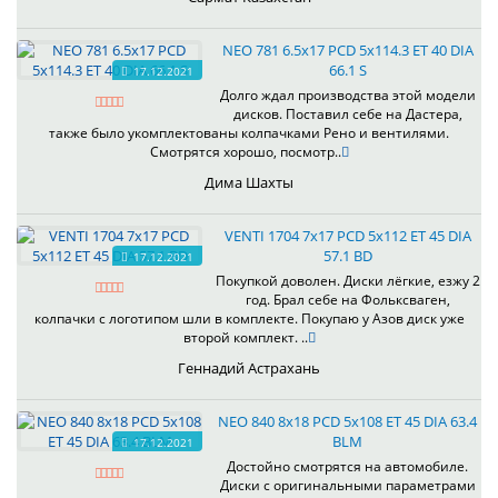
NEO 781 6.5x17 PCD 5x114.3 ET 40 DIA
66.1 S
17.12.2021
Долго ждал производства этой модели
дисков. Поставил себе на Дастера,
также было укомплектованы колпачками Рено и вентилями.
Смотрятся хорошо, посмотр..
Дима Шахты
VENTI 1704 7x17 PCD 5x112 ET 45 DIA
57.1 BD
17.12.2021
Покупкой доволен. Диски лёгкие, езжу 2
год. Брал себе на Фольксваген,
колпачки с логотипом шли в комплекте. Покупаю у Азов диск уже
второй комплект. ..
Геннадий Астрахань
NEO 840 8x18 PCD 5x108 ET 45 DIA 63.4
BLM
17.12.2021
Достойно смотрятся на автомобиле.
Диски с оригинальными параметрами