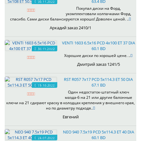
63.4 BD
30.11.2022
Покупал диски на Форд,
укомплектовали колпачками Форд,
спасибо. Сами диски балансируются хорошо! Доволен ценой. ..
Аркадий заказ 2410/1
VENTI 1603 6.5x16 PCD 4x100 ET 37 DIA
60.1 BD
30.11.2022
Хорошие диски по хорошей цене. ..
Дмитрий заказ 1241/5
RST R057 7x17 PCD 5x114.3 ET 50 DIA
67.1 BD
19.10.2022
Один недостаток-штатный ключ
мазда-6 на 21 или другие балонные
ключи на 21 сдирают краску в колодцах крепления у внешнего края,
но по диаметру подходя..
Евгений
NEO 940 7.5x19 PCD 5x114.3 ET 40 DIA
60.1 BD
24.07.2022