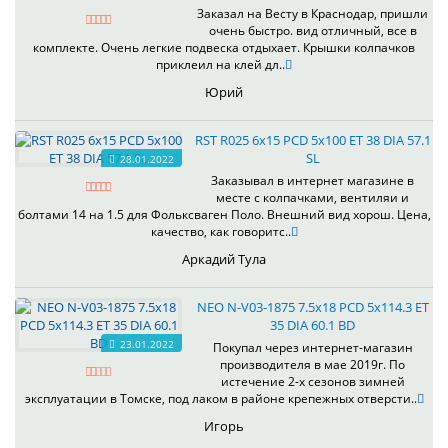
Заказал на Весту в Краснодар, пришли
очень быстро. вид отличный, все в
комплекте. Очень легкие подвеска отдыхает. Крышки колпачков
приклеил на клей дл..
Юрий
RST R025 6x15 PCD 5x100 ET 38 DIA 57.1
SL
28.01.2022
Заказывал в интернет магазине в
месте с колпачками, вентиляи и
болтами 14 на 1.5 для Фольксваген Поло. Внешний вид хорош. Цена,
качество, как говоритс..
Аркадий Тула
NEO N-V03-1875 7.5x18 PCD 5x114.3 ET
35 DIA 60.1 BD
23.01.2022
Покупал через интернет-магазин
производителя в мае 2019г. По
истечение 2-х сезонов зимней
эксплуатации в Томске, под лаком в районе крепежных отверсти..
Игорь