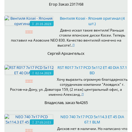
Егор Заказ 2317/68
Вентиля Kosei - Япония оригинал (4
шт.)
20.05.2023
Давно искал такие вентиля! Раньше
стояли японские диски Косеи. Теперь
поставил на Азовские NEO 830. Качество вентилей конечно на
высоте!..
Сергей Архангельск
RST R017 7x17 PCD 5x112 ET 40 DIA 57.1
BD
02.04.2023
Хочу выразить огромную благодарность
сотрудникам компании "Азовдиск" г.
Ростов-на-Дону, ул. Доватора 159, (2 этаж) центральный офис, а
именно Александ..
Владислав, заказ №4265
NEO 740 7x17 PCD 5x114.3 ET 45 DIA
67.1 BLM
27.03.2023
Дисков нет в наличии. Но написано что