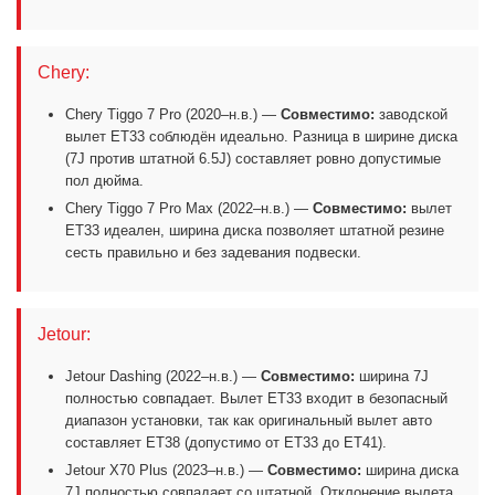
Chery:
Chery Tiggo 7 Pro (2020–н.в.) —
Совместимо:
заводской
вылет ET33 соблюдён идеально. Разница в ширине диска
(7J против штатной 6.5J) составляет ровно допустимые
пол дюйма.
Chery Tiggo 7 Pro Max (2022–н.в.) —
Совместимо:
вылет
ET33 идеален, ширина диска позволяет штатной резине
сесть правильно и без задевания подвески.
Jetour:
Jetour Dashing (2022–н.в.) —
Совместимо:
ширина 7J
полностью совпадает. Вылет ET33 входит в безопасный
диапазон установки, так как оригинальный вылет авто
составляет ET38 (допустимо от ET33 до ET41).
Jetour X70 Plus (2023–н.в.) —
Совместимо:
ширина диска
7J полностью совпадает со штатной. Отклонение вылета