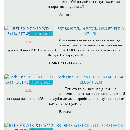
есть. Обновляйте статус наличия
товара пожалуйста ..
Антон
RST R019 7.5x19 PCD 5x114.3 ET 45 DIA
67.1 BL
15.03.2023
Для своей машины цвета гранат для
зимы хотела черные лакированные
диски. Взяла R019 в окрасе BL.Это ОЧЕНЬ красиво на белом снегу !
Живу в Сибири, пл..
Елена / заказ 4732
Tech Line 619 6.5x16 PCD 5x114.3 ET 46
DIA 67.1 BLM
07.12.2022
Тут кто то пишет что диски из
пластелина, это наговор чистой воды. Я
попадал раза три в ОЧень глубокие ямы, пробивало до кузова, диски
даже не погнули..
Вадим
RST R048 7x18 PCD 5x112 ET 43 DIA 57.1