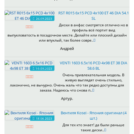
RST R015 6x15 PCD 4x100 ET 46 DIA 54.1
SL
26.09.2023
Диски в анфас смотрятся отлично но в
профиль всё портит вид
выпукловатость в посадочном месте. Делайте или плоский дизайн
или впуклый, так более совре..
Андрей
VENTI 1603 6.5x16 PCD 4x98 ET 38 DIA
58.6 BL
19.09.2023
Очень привлекательная модель. В
живую выглядят очень стильно,
лаконично, не вычурно. Очень жаль что так редко доступны для
заказа. Надеюсь что снова п..
Артур.
Вентиля Kosei - Япония оригинал (4
шт.)
18.06.2023
Для тех кто знает! да были раньше
такие диски..