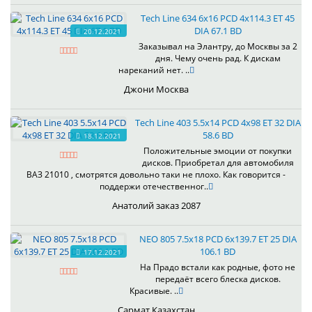
Tech Line 634 6x16 PCD 4x114.3 ET 45
DIA 67.1 BD
20.12.2021
Заказывал на Элантру, до Москвы за 2
дня. Чему очень рад. К дискам
нареканий нет. ..
Джони Москва
Tech Line 403 5.5x14 PCD 4x98 ET 32 DIA
58.6 BD
18.12.2021
Положительные эмоции от покупки
дисков. Приобретал для автомобиля
ВАЗ 21010 , смотрятся довольно таки не плохо. Как говорится -
поддержи отечественног..
Анатолий заказ 2087
NEO 805 7.5x18 PCD 6x139.7 ET 25 DIA
106.1 BD
17.12.2021
На Прадо встали как родные, фото не
передаёт всего блеска дисков.
Красивые. ..
Сармат Казахстан