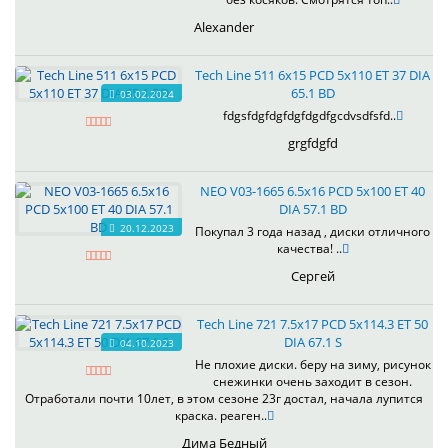
Alexander
Tech Line 511 6x15 PCD 5x110 ET 37 DIA
65.1 BD
03.02.2024
fdgsfdgfdgfdgfdgdfgcdvsdfsfd..
grgfdgfd
NEO V03-1665 6.5x16 PCD 5x100 ET 40
DIA 57.1 BD
20.12.2023
Покупал 3 года назад , диски отличного
качества! ..
Сергей
Tech Line 721 7.5x17 PCD 5x114.3 ET 50
DIA 67.1 S
04.10.2023
Не плохие диски. беру на зиму, рисунок
снежинки очень заходит в сезон.
Отработали почти 10лет, в этом сезоне 23г достал, начала лупится
краска. реаген..
Дима Бедный