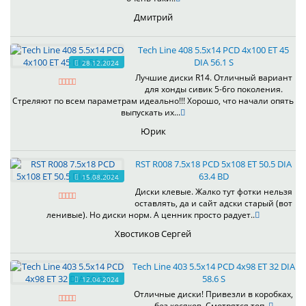
Дмитрий
Tech Line 408 5.5x14 PCD 4x100 ET 45
DIA 56.1 S
28.12.2024
Лучшие диски R14. Отличный вариант
для хонды сивик 5-6го поколения.
Стреляют по всем параметрам идеально!!! Хорошо, что начали опять
выпускать их...
Юрик
RST R008 7.5x18 PCD 5x108 ET 50.5 DIA
63.4 BD
15.08.2024
Диски клевые. Жалко тут фотки нельзя
оставлять, да и сайт адски старый (вот
ленивые). Но диски норм. А ценник просто радует..
Хвостиков Сергей
Tech Line 403 5.5x14 PCD 4x98 ET 32 DIA
58.6 S
12.04.2024
Отличные диски! Привезли в коробках,
без косяков. Смотрятся топ..