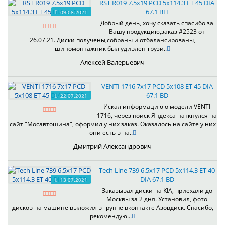
RST R019 7.5x19 PCD 5x114.3 ET 45 DIA
67.1 BH
09.08.2021
Добрый день, хочу сказать спасибо за
Вашу продукцию,заказ #2523 от
26.07.21. Диски получены,собраны и отбалансированы,
шиномонтажник был удивлен-грузи..
Алексей Валерьевич
VENTI 1716 7x17 PCD 5x108 ET 45 DIA
67.1 BD
22.07.2021
Искал информацию о модели VENTI
1716, через поиск Яндекса наткнулся на
сайт "Мосавтошина", оформил у них заказ. Оказалось на сайте у них
они есть в на..
Дмитрий Александрович
Tech Line 739 6.5x17 PCD 5x114.3 ET 40
DIA 67.1 BD
13.07.2021
Заказывал диски на KIA, приехали до
Москвы за 2 дня. Установил, фото
дисков на машине выложил в группе вконтакте Азовдиск. Спасибо,
рекомендую...