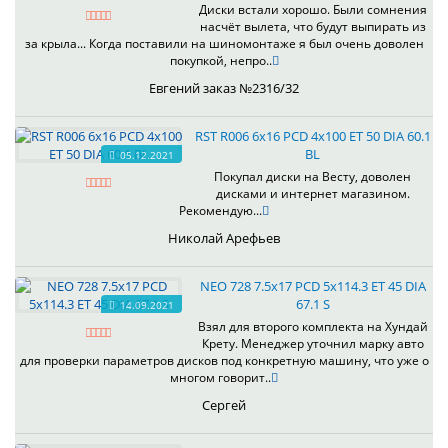
Диски встали хорошо. Были сомнения
насчёт вылета, что будут выпирать из
за крыла... Когда поставили на шиномонтаже я был очень доволен
покупкой, непро..
Евгений заказ №2316/32
RST R006 6x16 PCD 4x100 ET 50 DIA 60.1
BL
05.12.2021
Покупал диски на Весту, доволен
дисками и интернет магазином.
Рекомендую...
Николай Арефьев
NEO 728 7.5x17 PCD 5x114.3 ET 45 DIA
67.1 S
14.09.2021
Взял для второго комплекта на Хундай
Крету. Менеджер уточнил марку авто
для проверки параметров дисков под конкретную машину, что уже о
многом говорит..
Сергей