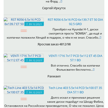
на Форд. ..
Сергей Иркутск
RST R056 6.5x16 PCD 6x139.7 ET 50 DIA
92.5 GRD
09.12.2021
Приобрёл на Hyundai H-1, диски
смотрятся проста "БОМБА" , да ещё и
колпачки полажили Хёндэй в подарок, о чём я не знал. Спасибо..
Ярослав заказ 4812/98
VENTI 1716 7x17 PCD 5x112 ET 45 DIA
57.1 BD
09.12.2021
Всё отлично. Спасибо за колпачки
Фольксваген бесплатно...
Рахмаил
Tech Line 403 5.5x14 PCD 5x100 ET 35
DIA 57.1 BD
09.12.2021
Долго искал и принимал решение
какие диски подойдут на Шкоду Фабиа,
Остановился на Российскои производителе, О чём не пожалел. Цена