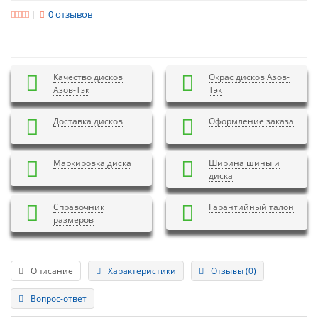
0 отзывов
Качество дисков
Окрас дисков Азов-
Азов-Тэк
Тэк
Доставка дисков
Оформление заказа
Маркировка диска
Ширина шины и
диска
Справочник
Гарантийный талон
размеров
Описание
Характеристики
Отзывы (0)
Вопрос-ответ