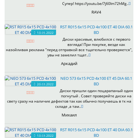
Супер! https://youtu.be/7j60Im72hMg..
RAV4
RST R015 6x15 PCD 4x100 ET 40 DIA 60.1
BD
13.05.2022
Диски красивые, влюбился с первого
взгляда! При покупке, везде как
назойливая реклама "перед отправкой все тщательно проверяется",
увы не замелил тщат..
Аркадий
NEO 573 6x15 PCD 4x100 ET 45 DIA 60.1
BD
20.03.2022
Диски пришли один поцарапаный один
погнутый . Совет проверяйте диски на
свету сразу на наличие дефектов так как обычно получаешь в тк на
складе ,а там..
Михаил
RST R015 6x15 PCD 4x100 ET 40 DIA 60.1
BD
13.03.2022