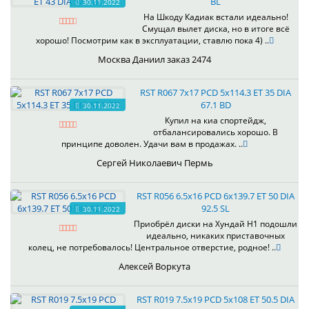
BL
30.11.2022
На Шкоду Кадиак встали идеально!
Смущал вылет диска, но в итоге всё
хорошо! Посмотрим как в эксплуатации, ставлю пока 4) ..
Москва Даниил заказ 2474
RST R067 7x17 PCD 5x114.3 ET 35 DIA
67.1 BD
30.11.2022
Купил на киа спортейдж,
отбалансировались хорошо. В
принципе доволен. Удачи вам в продажах. ..
Сергей Николаевич Пермь
RST R056 6.5x16 PCD 6x139.7 ET 50 DIA
92.5 SL
30.11.2022
Приобрёл диски на Хундай H1 подошли
идеально, никаких приставочных
колец, не потребовалось! Центральное отверстие, родное! ..
Алексей Воркута
RST R019 7.5x19 PCD 5x108 ET 50.5 DIA