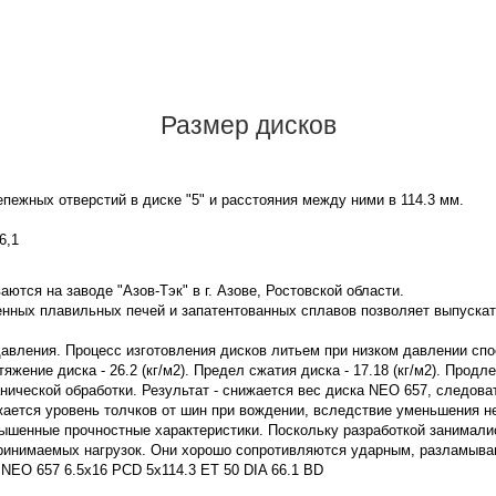
Размер дисков
пежных отверстий в диске "5" и расстояния между ними в 114.3 мм.
6,1
ются на заводе "Азов-Тэк" в г. Азове, Ростовской области.
нных плавильных печей и запатентованных сплавов позволяет выпускат
давления. Процесс изготовления дисков литьем при низком давлении сп
жение диска - 26.2 (кг/м2). Предел сжатия диска - 17.18 (кг/м2). Продл
нической обработки. Результат - снижается вес диска NEO 657, следов
жается уровень толчков от шин при вождении, вследствие уменьшения 
ышенные прочностные характеристики. Поскольку разработкой занимали
принимаемых нагрузок. Они хорошо сопротивляются ударным, разламы
 NEO 657 6.5x16 PCD 5x114.3 ET 50 DIA 66.1 BD