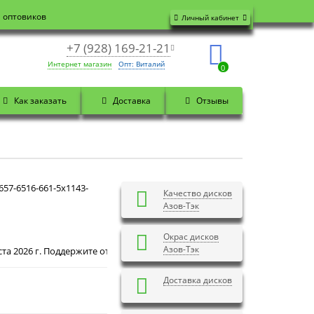
я оптовиков
Личный кабинет
+7 (928) 169-21-21
Интернет магазин
Опт: Виталий
0
Как заказать
Доставка
Отзывы
57-6516-661-5x1143-
Качество дисков
Азов-Тэк
Окрас дисков
Азов-Тэк
. Поддержите отечественного производителя! Закажите на официальном 
Доставка дисков