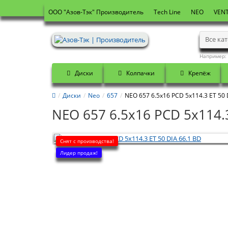
OOO "Азов-Тэк" Производитель
Tech Line
NEO
VENT
Все ка
Например:
Диски
Колпачки
Крепёж
Диски
Neo
657
NEO 657 6.5x16 PCD 5x114.3 ET 50 
NEO 657 6.5x16 PCD 5x114.3
Снят с производства!
Лидер продаж!