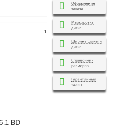
Оформление
заказа
Маркировка
диска
1
Ширина шины и
диска
Справочник
размеров
Гарантийный
талон
6.1 BD