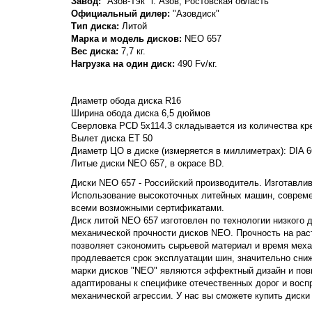
Завод:
"Азов-Тэк" г. Азов, Ростовская область
Официальный дилер:
"Азовдиск"
Тип диска:
Литой
Марка и модель дисков:
NEO
657
Вес диска:
7,7 кг.
Нагрузка на один диск:
490 Fv/кг.
Диаметр обода диска R16
Ширина обода диска 6,5 дюймов
Сверловка PCD 5x114.3 складывается из количества кре
Вылет диска ET 50
Диаметр ЦО в диске (измеряется в миллиметрах): DIA 6
Литые диски NEO 657, в окрасе BD.
Диски NEO 657 - Российский производитель. Изготавлива
Использование высокоточных литейных машин, совреме
всеми возможными сертификатами.
Диск литой NEO 657 изготовлен по технологии низкого 
механической прочности дисков NEO. Прочность на растя
позволяет сэкономить сырьевой материал и время меха
продлевается срок эксплуатации шин, значительно сни
марки дисков "NEO" являются эффектный дизайн и пов
адаптированы к специфике отечественных дорог и вос
механической агрессии. У нас вы сможете купить диски