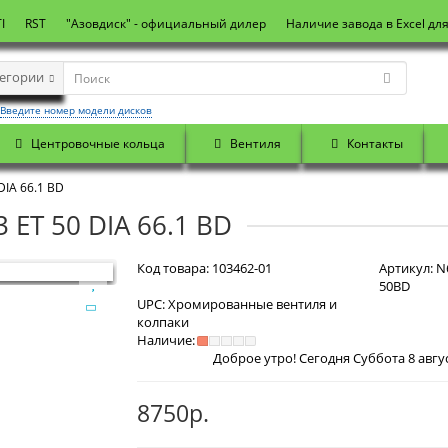
I
RST
"Азовдиск" - официальный дилер
Наличие завода в Excel дл
тегории
Введите номер модели дисков
Центровочные кольца
Вентиля
Контакты
DIA 66.1 BD
 ET 50 DIA 66.1 BD
Код товара:
103462-01
Артикул:
N6
50BD
UPC:
Хромированные вентиля и
колпаки
Наличие:
Доброе утро! Сегодня
Суббота 8 августа 2026 г
8750р.