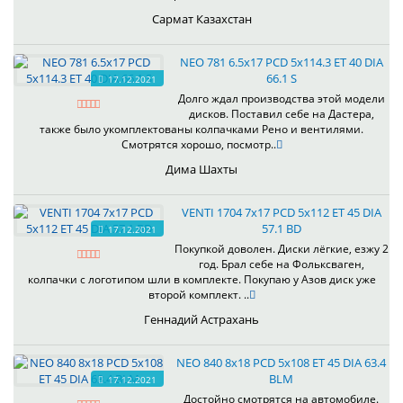
Сармат Казахстан
NEO 781 6.5x17 PCD 5x114.3 ET 40 DIA
66.1 S
17.12.2021
Долго ждал производства этой модели
дисков. Поставил себе на Дастера,
также было укомплектованы колпачками Рено и вентилями.
Смотрятся хорошо, посмотр..
Дима Шахты
VENTI 1704 7x17 PCD 5x112 ET 45 DIA
57.1 BD
17.12.2021
Покупкой доволен. Диски лёгкие, езжу 2
год. Брал себе на Фольксваген,
колпачки с логотипом шли в комплекте. Покупаю у Азов диск уже
второй комплект. ..
Геннадий Астрахань
NEO 840 8x18 PCD 5x108 ET 45 DIA 63.4
BLM
17.12.2021
Достойно смотрятся на автомобиле.