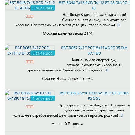
RST R048 7x18 PCD 5x112 ET 43 DIA 57.1
BL
30.11.2022
На Шкоду Кадиак встали идеально!
Смущал вылет диска, но в итоге всё
хорошо! Посмотрим как в эксплуатации, ставлю пока 4) ..
Москва Даниил заказ 2474
RST R067 7x17 PCD 5x114.3 ET 35 DIA
67.1 BD
30.11.2022
Купил на киа спортейдж,
отбалансировались хорошо. В
принципе доволен. Удачи вам в продажах. ..
Сергей Николаевич Пермь
RST R056 6.5x16 PCD 6x139.7 ET 50 DIA
92.5 SL
30.11.2022
Приобрёл диски на Хундай H1 подошли
идеально, никаких приставочных
колец, не потребовалось! Центральное отверстие, родное! ..
Алексей Воркута