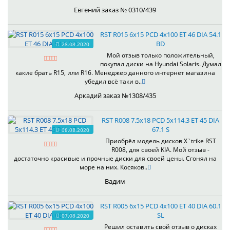
Евгений заказ № 0310/439
RST R015 6x15 PCD 4x100 ET 46 DIA 54.1
BD
28.08.2020
Мой отзыв только положительный,
покупал диски на Hyundai Solaris. Думал
какие брать R15, или R16. Менеджер данного интернет магазина
убедил всё таки в..
Аркадий заказ №1308/435
RST R008 7.5x18 PCD 5x114.3 ET 45 DIA
67.1 S
08.08.2020
Приобрёл модель дисков X`trike RST
R008, для своей KIA. Мой отзыв -
достаточно красивые и прочные диски для своей цены. Сгонял на
море на них. Косяков..
Вадим
RST R005 6x15 PCD 4x100 ET 40 DIA 60.1
SL
07.08.2020
Решил оставить свой отзыв о дисках