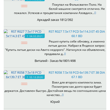
Покупал на Фольксваген Поло. На
белой машине смотрятся отлично. Не
пожалел. Успехов и процветания компании Азовдиск...
Аркадий заказ 1812/392
RST R027 7.5x17 PCD 5x114.3 ET 45 DIA
60.1 BD
04.02.2021
Решил купить себе обновку, а именно
литые диски. Набрал в Яндексе запрос:
"Купить литые диски на Авито недорого". Наткнулся на объявление,
продавали д..
Виталий - Заказ №1801/498
RST R058 7.5x18 PCD 6x139.7 ET 38 DIA
67.1 BD
02.12.2020
Взял для второго комплекта зима.
Посмотрим как долго краска будет
держатся. Доставлен быстро. Достойная вещь по соотношению цена
качество...
Юрий