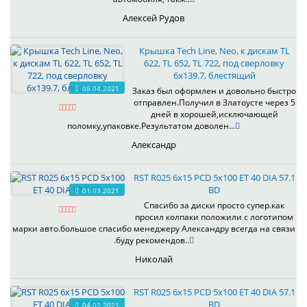
Алексей Рудов
Крышка Tech Line, Neo, к дискам TL
622, TL 652, TL 722, под сверловку
6х139.7, блестящий
08.04.2021
Заказ был оформлен и довольно быстро
отправлен.Получил в Златоусте через 5
дней в хорошей,исключающей
поломку,упаковке.Результатом доволен...
Александр
RST R025 6x15 PCD 5x100 ET 40 DIA 57.1
BD
01.03.2021
Спасибо за диски просто супер.как
просил колпаки положили с логотипом
марки авто.большое спасибо менеджеру Александру всегда на связи
.буду рекомендов..
Николай
RST R025 6x15 PCD 5x100 ET 40 DIA 57.1
BD
04.02.2021