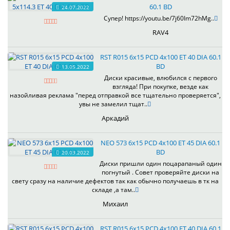
60.1 BD
24.07.2022
Супер! https://youtu.be/7j60Im72hMg..
RAV4
RST R015 6x15 PCD 4x100 ET 40 DIA 60.1
BD
13.05.2022
Диски красивые, влюбился с первого
взгляда! При покупке, везде как
назойливая реклама "перед отправкой все тщательно проверяется",
увы не замелил тщат..
Аркадий
NEO 573 6x15 PCD 4x100 ET 45 DIA 60.1
BD
20.03.2022
Диски пришли один поцарапаный один
погнутый . Совет проверяйте диски на
свету сразу на наличие дефектов так как обычно получаешь в тк на
складе ,а там..
Михаил
RST R015 6x15 PCD 4x100 ET 40 DIA 60.1