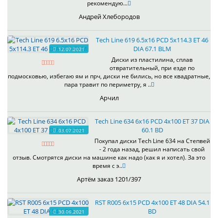
рекомендую...
Андрей Хлебородов
Tech Line 619 6.5x16 PCD 5x114.3 ET 46
DIA 67.1 BLM
12.07.2021
Диски из пластилина, сплав
отвратительный, при езде по
подмосковью, избегаю ям и прч, диски не бились, но все квадратные,
пара травит по периметру, я ..
Арчил
Tech Line 634 6x16 PCD 4x100 ET 37 DIA
60.1 BD
03.07.2021
Покупал диски Tech Line 634 на Степвей
- 2 года назад, решил написать свой
отзыв. Смотрятся диски на машине как надо (как я и хотел). За это
время с э..
Артём заказ 1201/397
RST R005 6x15 PCD 4x100 ET 48 DIA 54.1
BD
30.06.2021