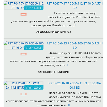
RST R047 7x17 PCD 5x112 ET 40 DIA 57.1
BD
29.11.2020
Оставлю свой отзыв в пользу
Российских дисков RST - Replica Style.
Долго искал диски на свой Тигуан на просторах интернета,
рассматривал Китайского пр..
Анатолий заказ №916/3
RST R015 6x15 PCD 4x100 ET 46 DIA 54.1
BD
06.11.2020
Отличные диски! На KIA RIO 4 белого
цвета, смотрятся шикарно.По размерам
подошли отлично!В подарок положили вентели и колпачки с
логотипом, за что..
Александр Наливкин
RST R028 8x18 PCD 5x114.3 ET 50 DIA
60.1 BD
16.10.2020
Долго ждал появления именно этой
модели дисков, в окрасе BD. На этом
сайте производителя, отслеживал наличие в течении месяца, как
только появились за..