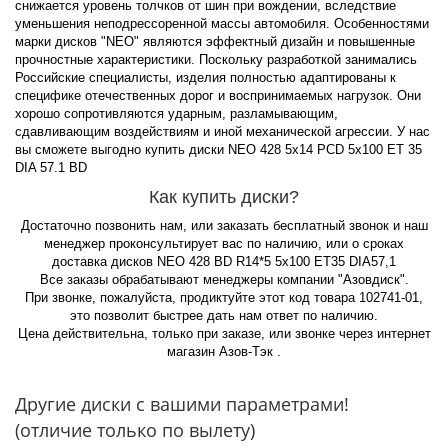
снижается уровень толчков от шин при вождении, вследствие
уменьшения неподрессоренной массы автомобиля. Особенностями
марки дисков "NEO" являются эффектный дизайн и повышенные
прочностные характеристики. Поскольку разработкой занимались
Российские специалисты, изделия полностью адаптированы к
специфике отечественных дорог и воспринимаемых нагрузок. Они
хорошо сопротивляются ударным, разламывающим,
сдавливающим воздействиям и иной механической агрессии. У нас
вы сможете выгодно купить диски NEO 428 5x14 PCD 5x100 ET 35
DIA 57.1 BD
Как купить диски?
Достаточно позвонить нам, или заказать бесплатный звонок и наш
менеджер проконсультирует вас по наличию, или о сроках
доставка дисков NEO 428 BD R14*5 5x100 ET35 DIA57,1
Все заказы обрабатывают менеджеры компании "Азовдиск".
При звонке, пожалуйста, продиктуйте этот код товара 102741-01,
это позволит быстрее дать нам ответ по наличию.
Цена действительна, только при заказе, или звонке через интернет
магазин Азов-Тэк .
Другие диски с вашими параметрами!
(отличие только по вылету)