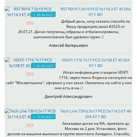
RST R019 7.5x19 PCD 5x114.3 ET 45 DIA
67.1 BH
09.08.2021
Добрый день, хочу сказать спасибо за
Вашу продукцию,заказ #2523 от
26.07.21. Диски получены,собраны и отбалансированы,
шиномонтажник был удивлен-грузи..
Алексей Валерьевич
VENTI 1716 7x17 PCD 5x108 ET 45 DIA
67.1 BD
22.07.2021
Искал информацию о модели VENTI
1716, через поиск Яндекса наткнулся на
сайт "Мосавтошина", оформил у них заказ. Оказалось на сайте у них
они есть в на..
Дмитрий Александрович
Tech Line 739 6.5x17 PCD 5x114.3 ET 40
DIA 67.1 BD
13.07.2021
Заказывал диски на KIA, приехали до
Москвы за 2 дня. Установил, фото
дисков на машине выложил в группе вконтакте Азовдиск. Спасибо,