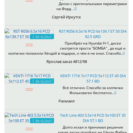
Диски с оригинальными параметрами
на Форд. ..
Сергей Иркутск
RST R056 6.5x16 PCD 6x139.7 ET 50 DIA
92.5 GRD
09.12.2021
Приобрёл на Hyundai H-1, диски
смотрятся проста "БОМБА" , да ещё и
колпачки полажили Хёндэй в подарок, о чём я не знал. Спасибо..
Ярослав заказ 4812/98
VENTI 1716 7x17 PCD 5x112 ET 45 DIA
57.1 BD
09.12.2021
Всё отлично. Спасибо за колпачки
Фольксваген бесплатно...
Рахмаил
Tech Line 403 5.5x14 PCD 5x100 ET 35
DIA 57.1 BD
09.12.2021
Долго искал и принимал решение
какие диски подойдут на Шкоду Фабиа,