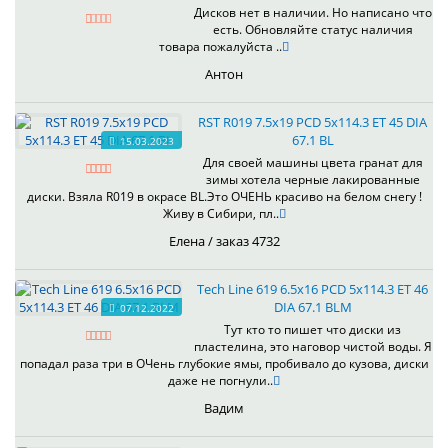
Дисков нет в наличии. Но написано что
есть. Обновляйте статус наличия
товара пожалуйста ..
Антон
RST R019 7.5x19 PCD 5x114.3 ET 45 DIA
67.1 BL
15.03.2023
Для своей машины цвета гранат для
зимы хотела черные лакированные
диски. Взяла R019 в окрасе BL.Это ОЧЕНЬ красиво на белом снегу !
Живу в Сибири, пл..
Елена / заказ 4732
Tech Line 619 6.5x16 PCD 5x114.3 ET 46
DIA 67.1 BLM
07.12.2022
Тут кто то пишет что диски из
пластелина, это наговор чистой воды. Я
попадал раза три в ОЧень глубокие ямы, пробивало до кузова, диски
даже не погнули..
Вадим