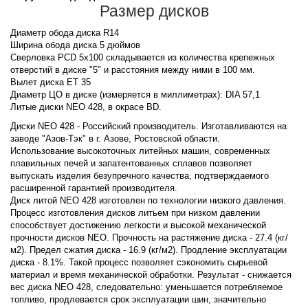
Размер дисков
Диаметр обода диска R14
Ширина обода диска 5 дюймов
Сверловка PCD 5x100 складывается из количества крепежных
отверстий в диске "5" и расстояния между ними в 100 мм.
Вылет диска ET 35
Диаметр ЦО в диске (измеряется в миллиметрах): DIA 57,1
Литые диски NEO 428, в окрасе BD.
Диски NEO 428 - Российский производитель. Изготавливаются на
заводе "Азов-Тэк" в г. Азове, Ростовской области.
Использование высокоточных литейных машин, современных
плавильных печей и запатентованных сплавов позволяет
выпускать изделия безупречного качества, подтверждаемого
расширенной гарантией производителя.
Диск литой NEO 428 изготовлен по технологии низкого давления.
Процесс изготовления дисков литьем при низком давлении
способствует достижению легкости и высокой механической
прочности дисков NEO. Прочность на растяжение диска - 27.4 (кг/
м2). Предел сжатия диска - 16.9 (кг/м2). Продление эксплуатации
диска - 8.1%. Такой процесс позволяет сэкономить сырьевой
материал и время механической обработки. Результат - снижается
вес диска NEO 428, следовательно: уменьшается потребляемое
топливо, продлевается срок эксплуатации шин, значительно