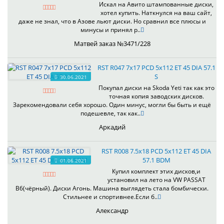
Искал на Авито штампованные диски,
хотел купить. Наткнулся на ваш сайт,
даже не знал, что в Азове льют диски. Но сравнил все плюсы и
минусы и принял р..
Матвей заказ №3471/228
RST R047 7x17 PCD 5x112 ET 45 DIA 57.1
S
30.06.2021
Покупал диски на Skoda Yeti так как это
точная копия заводских дисков.
Зарекомендовали себя хорошо. Один минус, могли бы быть и ещё
подешевле, так как..
Аркадий
RST R008 7.5x18 PCD 5x112 ET 45 DIA
57.1 BDM
01.06.2021
Купил комплект этих дисков,и
установил на лето на VW PASSAT
B6(чёрный). Диски Агонь. Машина выглядеть стала бомбически.
Стильнее и спортивнее.Если б..
Александр