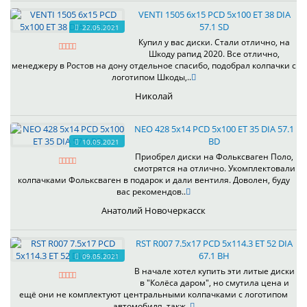
VENTI 1505 6x15 PCD 5x100 ET 38 DIA
57.1 SD
22.05.2021
Купил у вас диски. Стали отлично, на
Шкоду рапид 2020. Все отлично,
менеджеру в Ростов на дону отдельное спасибо, подобрал колпачки с
логотипом Шкоды,..
Николай
NEO 428 5x14 PCD 5x100 ET 35 DIA 57.1
BD
10.05.2021
Приобрел диски на Фольксваген Поло,
смотрятся на отлично. Укомплектовали
колпачками Фольксваген в подарок и дали вентиля. Доволен, буду
вас рекомендов..
Анатолий Новочеркасск
RST R007 7.5x17 PCD 5x114.3 ET 52 DIA
67.1 BH
09.05.2021
В начале хотел купить эти литые диски
в "Колёса даром", но смутила цена и
ещё они не комплектуют центральными колпачками с логотипом
автомобиля, такж..