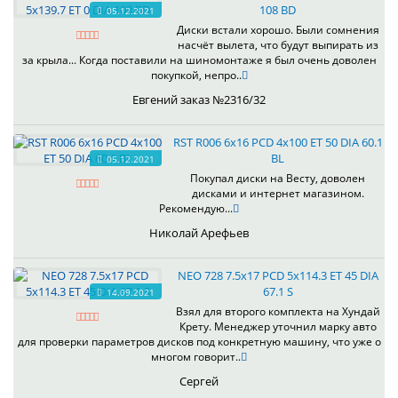
108 BD
05.12.2021
Диски встали хорошо. Были сомнения
насчёт вылета, что будут выпирать из
за крыла... Когда поставили на шиномонтаже я был очень доволен
покупкой, непро..
Евгений заказ №2316/32
RST R006 6x16 PCD 4x100 ET 50 DIA 60.1
BL
05.12.2021
Покупал диски на Весту, доволен
дисками и интернет магазином.
Рекомендую...
Николай Арефьев
NEO 728 7.5x17 PCD 5x114.3 ET 45 DIA
67.1 S
14.09.2021
Взял для второго комплекта на Хундай
Крету. Менеджер уточнил марку авто
для проверки параметров дисков под конкретную машину, что уже о
многом говорит..
Сергей