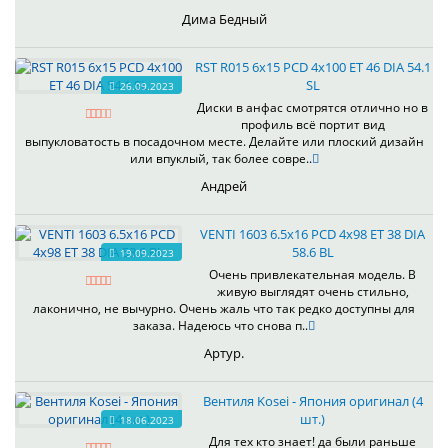
Дима Бедный
RST R015 6x15 PCD 4x100 ET 46 DIA 54.1
SL
26.09.2023
Диски в анфас смотрятся отлично но в
профиль всё портит вид
выпукловатость в посадочном месте. Делайте или плоский дизайн
или впуклый, так более совре..
Андрей
VENTI 1603 6.5x16 PCD 4x98 ET 38 DIA
58.6 BL
19.09.2023
Очень привлекательная модель. В
живую выглядят очень стильно,
лаконично, не вычурно. Очень жаль что так редко доступны для
заказа. Надеюсь что снова п..
Артур.
Вентиля Kosei - Япония оригинал (4
шт.)
18.06.2023
Для тех кто знает! да были раньше