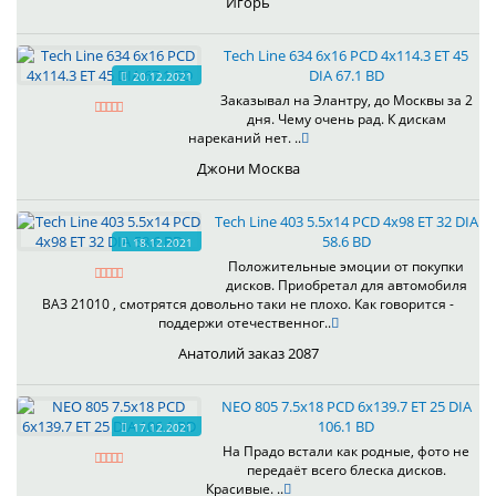
Игорь
Tech Line 634 6x16 PCD 4x114.3 ET 45
DIA 67.1 BD
20.12.2021
Заказывал на Элантру, до Москвы за 2
дня. Чему очень рад. К дискам
нареканий нет. ..
Джони Москва
Tech Line 403 5.5x14 PCD 4x98 ET 32 DIA
58.6 BD
18.12.2021
Положительные эмоции от покупки
дисков. Приобретал для автомобиля
ВАЗ 21010 , смотрятся довольно таки не плохо. Как говорится -
поддержи отечественног..
Анатолий заказ 2087
NEO 805 7.5x18 PCD 6x139.7 ET 25 DIA
106.1 BD
17.12.2021
На Прадо встали как родные, фото не
передаёт всего блеска дисков.
Красивые. ..