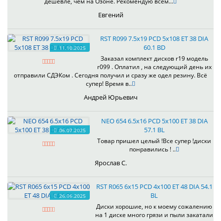
дешевле, чем на Озоне. Рекомендую всем...
Евгений
RST R099 7.5x19 PCD 5x108 ET 38 DIA
60.1 BD
11.10.2025
Заказал комплект дисков r19 модель
r099 . Оплатил , на следующий день их
отправили СДЭКом . Сегодня получил и сразу же одел резину. Всё
супер! Время в..
Андрей Юрьевич
NEO 654 6.5x16 PCD 5x100 ET 38 DIA
57.1 BL
06.07.2025
Товар пришел целый !Все супер !диски
понравились ! ..
Ярослав С.
RST R065 6x15 PCD 4x100 ET 48 DIA 54.1
BL
26.06.2025
Диски хорошие, но к моему сожалению
на 1 диске много грязи и пыли закатали