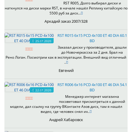
RST R005, Долго выбирал диски и
наткнулся на диски марки RST, в начале нашёл Реплику китайскую по
5500 руб за диск...
Аркадий заказ 2007/328
RST R015 6x15 PCD 4x100 ET 40 DIA 60.1
BD
25.07.2020
Заказал диски у производителя, дошли
до Новочеркасска за 2 дня. Брал на
Рено Логан. Посмотрим как в эксплуатации. Внешний вид отличный
..
Евгений
RST R006 6x16 PCD 4x100 ET 46 DIA 54.1
BD
22.07.2020
Менеджер интернет магазина
посоветовал присмотреться к данной
модели, дал ссылку на группу ВКонтакте Азов диск, там я нашёл
видео, где человек снял их..
Андрей Хабаровск