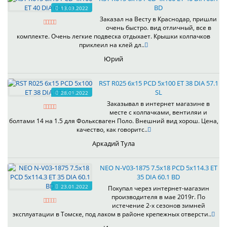
BD
13.03.2022
Заказал на Весту в Краснодар, пришли
очень быстро. вид отличный, все в
комплекте. Очень легкие подвеска отдыхает. Крышки колпачков
приклеил на клей дл..
Юрий
RST R025 6x15 PCD 5x100 ET 38 DIA 57.1
SL
28.01.2022
Заказывал в интернет магазине в
месте с колпачками, вентиляи и
болтами 14 на 1.5 для Фольксваген Поло. Внешний вид хорош. Цена,
качество, как говоритс..
Аркадий Тула
NEO N-V03-1875 7.5x18 PCD 5x114.3 ET
35 DIA 60.1 BD
23.01.2022
Покупал через интернет-магазин
производителя в мае 2019г. По
истечение 2-х сезонов зимней
эксплуатации в Томске, под лаком в районе крепежных отверсти..