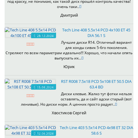
под краску, не понимаю, как такой диск прошёл контроль качества!
очень таки..
Дмитрий
Tech Line 408 5.5x14 PCD 4x100 ET 45
DIA 56.1 S
28.12.2024
Лучшие диски R14. Отличный вариант
для хонды сивик 5-6го поколения.
Стреляют по всем параметрам идеально!!! Хорошо, что начали опять
выпускать их...
Юрик
RST R008 7.5x18 PCD 5x108 ET 50.5 DIA
63.4 BD
15.08.2024
Диски клевые. Жалко тут фотки нельзя
оставлять, да и сайт адски старый (вот
ленивые). Но диски норм. А ценник просто радует..
Хвостиков Сергей
Tech Line 403 5.5x14 PCD 4x98 ET 32 DIA
58.6 S
12.04.2024