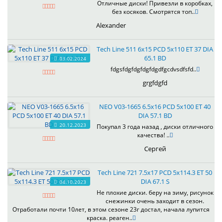
Отличные диски! Привезли в коробках,
без косяков. Смотрятся топ..
Alexander
Tech Line 511 6x15 PCD 5x110 ET 37 DIA
65.1 BD
03.02.2024
fdgsfdgfdgfdgfdgdfgcdvsdfsfd..
grgfdgfd
NEO V03-1665 6.5x16 PCD 5x100 ET 40
DIA 57.1 BD
20.12.2023
Покупал 3 года назад , диски отличного
качества! ..
Сергей
Tech Line 721 7.5x17 PCD 5x114.3 ET 50
DIA 67.1 S
04.10.2023
Не плохие диски. беру на зиму, рисунок
снежинки очень заходит в сезон.
Отработали почти 10лет, в этом сезоне 23г достал, начала лупится
краска. реаген..