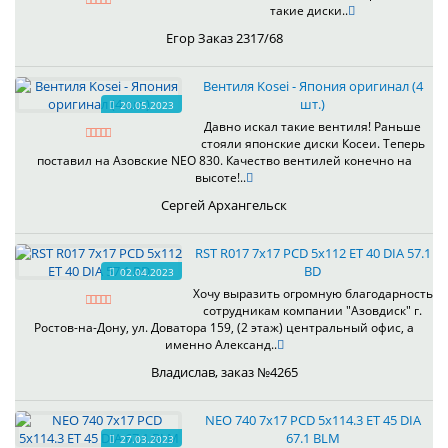
такие диски..
Егор Заказ 2317/68
Вентиля Kosei - Япония оригинал (4
шт.)
20.05.2023
Давно искал такие вентиля! Раньше
стояли японские диски Косеи. Теперь
поставил на Азовские NEO 830. Качество вентилей конечно на
высоте!..
Сергей Архангельск
RST R017 7x17 PCD 5x112 ET 40 DIA 57.1
BD
02.04.2023
Хочу выразить огромную благодарность
сотрудникам компании "Азовдиск" г.
Ростов-на-Дону, ул. Доватора 159, (2 этаж) центральный офис, а
именно Александ..
Владислав, заказ №4265
NEO 740 7x17 PCD 5x114.3 ET 45 DIA
67.1 BLM
27.03.2023