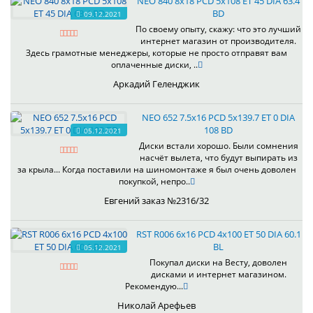
NEO 840 8x18 PCD 5x108 ET 45 DIA 63.4
BD
09.12.2021
По своему опыту, скажу: что это лучший
интернет магазин от производителя.
Здесь грамотные менеджеры, которые не просто отправят вам
оплаченные диски, ..
Аркадий Геленджик
NEO 652 7.5x16 PCD 5x139.7 ET 0 DIA
108 BD
05.12.2021
Диски встали хорошо. Были сомнения
насчёт вылета, что будут выпирать из
за крыла... Когда поставили на шиномонтаже я был очень доволен
покупкой, непро..
Евгений заказ №2316/32
RST R006 6x16 PCD 4x100 ET 50 DIA 60.1
BL
05.12.2021
Покупал диски на Весту, доволен
дисками и интернет магазином.
Рекомендую...
Николай Арефьев