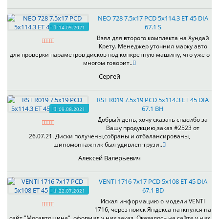
NEO 728 7.5x17 PCD 5x114.3 ET 45 DIA
67.1 S
14.09.2021
Взял для второго комплекта на Хундай
Крету. Менеджер уточнил марку авто
для проверки параметров дисков под конкретную машину, что уже о
многом говорит..
Сергей
RST R019 7.5x19 PCD 5x114.3 ET 45 DIA
67.1 BH
09.08.2021
Добрый день, хочу сказать спасибо за
Вашу продукцию,заказ #2523 от
26.07.21. Диски получены,собраны и отбалансированы,
шиномонтажник был удивлен-грузи..
Алексей Валерьевич
VENTI 1716 7x17 PCD 5x108 ET 45 DIA
67.1 BD
22.07.2021
Искал информацию о модели VENTI
1716, через поиск Яндекса наткнулся на
сайт "Мосавтошина", оформил у них заказ. Оказалось на сайте у них