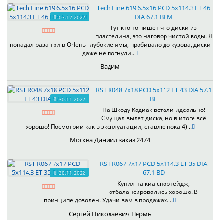
Tech Line 619 6.5x16 PCD 5x114.3 ET 46
DIA 67.1 BLM
07.12.2022
Тут кто то пишет что диски из
пластелина, это наговор чистой воды. Я
попадал раза три в ОЧень глубокие ямы, пробивало до кузова, диски
даже не погнули..
Вадим
RST R048 7x18 PCD 5x112 ET 43 DIA 57.1
BL
30.11.2022
На Шкоду Кадиак встали идеально!
Смущал вылет диска, но в итоге всё
хорошо! Посмотрим как в эксплуатации, ставлю пока 4) ..
Москва Даниил заказ 2474
RST R067 7x17 PCD 5x114.3 ET 35 DIA
67.1 BD
30.11.2022
Купил на киа спортейдж,
отбалансировались хорошо. В
принципе доволен. Удачи вам в продажах. ..
Сергей Николаевич Пермь