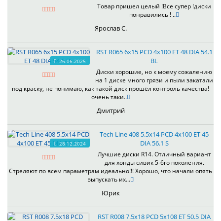
Товар пришел целый !Все супер !диски
понравились ! ..
Ярослав С.
RST R065 6x15 PCD 4x100 ET 48 DIA 54.1
BL
26.06.2025
Диски хорошие, но к моему сожалению
на 1 диске много грязи и пыли закатали
под краску, не понимаю, как такой диск прошёл контроль качества!
очень таки..
Дмитрий
Tech Line 408 5.5x14 PCD 4x100 ET 45
DIA 56.1 S
28.12.2024
Лучшие диски R14. Отличный вариант
для хонды сивик 5-6го поколения.
Стреляют по всем параметрам идеально!!! Хорошо, что начали опять
выпускать их...
Юрик
RST R008 7.5x18 PCD 5x108 ET 50.5 DIA