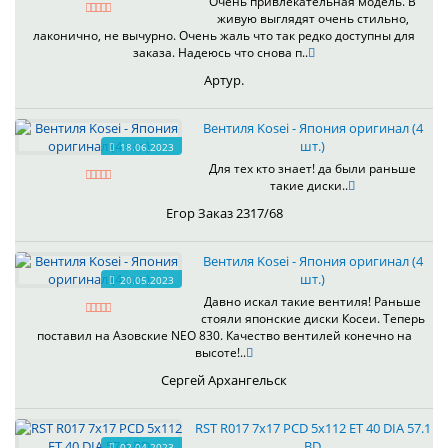
Очень привлекательная модель. В
живую выглядят очень стильно,
лаконично, не вычурно. Очень жаль что так редко доступны для
заказа. Надеюсь что снова п..
Артур.
Вентиля Kosei - Япония оригинал (4
шт.)
18.06.2023
Для тех кто знает! да были раньше
такие диски..
Егор Заказ 2317/68
Вентиля Kosei - Япония оригинал (4
шт.)
20.05.2023
Давно искал такие вентиля! Раньше
стояли японские диски Косеи. Теперь
поставил на Азовские NEO 830. Качество вентилей конечно на
высоте!..
Сергей Архангельск
RST R017 7x17 PCD 5x112 ET 40 DIA 57.1
BD
02.04.2023