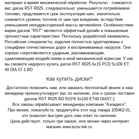
материал и время механической обработки. Результат - снижается
вес диска RST R025, следовательно: уменьшается потребляемое
топливо, продлевается срок эксплуатации шин, значительно
снижается уровень толчков от шин при вождении, вследствие
уменьшения неподрессоренной массы автомобиля. Особенностями
марки дисков "RST" являются эффектный дизайн и повышенные
прочностные характеристики. Поскольку разработкой занимались
Российские специалисты, изделия полностью адаптированы к
специфике отечественных дорог и воспринимаемых нагрузок. Они
хорошо сопротивляются ударным, разламывающим,
сдавливающим воздействиям и иной механической агрессии. У нас
вы сможете недорого купить диски RST R025 6x15 PCD 5x100 ET
40 DIA 57.1 BD
Как купить диски?
Достаточно позвонить нам, или заказать бесплатный звонок и наш
менеджер проконсультирует вас по наличию, или о сроках поставки
дисков RST R025 BD R15*6 5x100 ET40 DIA57,1
Все заказы обрабатывают менеджеры компании "Азовдиск".
При звонке, пожалуйста, продиктуйте этот код товара 105462-01,
это позволит быстрее дать нам ответ по наличию.
Цена действует, только при заказе, или звонке через интернет
магазин www.azov-tek.ru.