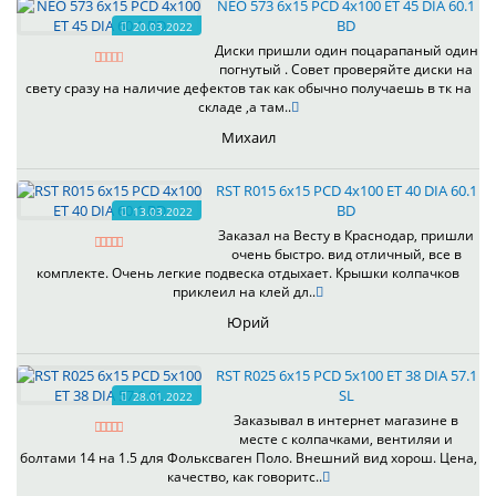
NEO 573 6x15 PCD 4x100 ET 45 DIA 60.1
BD
20.03.2022
Диски пришли один поцарапаный один
погнутый . Совет проверяйте диски на
свету сразу на наличие дефектов так как обычно получаешь в тк на
складе ,а там..
Михаил
RST R015 6x15 PCD 4x100 ET 40 DIA 60.1
BD
13.03.2022
Заказал на Весту в Краснодар, пришли
очень быстро. вид отличный, все в
комплекте. Очень легкие подвеска отдыхает. Крышки колпачков
приклеил на клей дл..
Юрий
RST R025 6x15 PCD 5x100 ET 38 DIA 57.1
SL
28.01.2022
Заказывал в интернет магазине в
месте с колпачками, вентиляи и
болтами 14 на 1.5 для Фольксваген Поло. Внешний вид хорош. Цена,
качество, как говоритс..