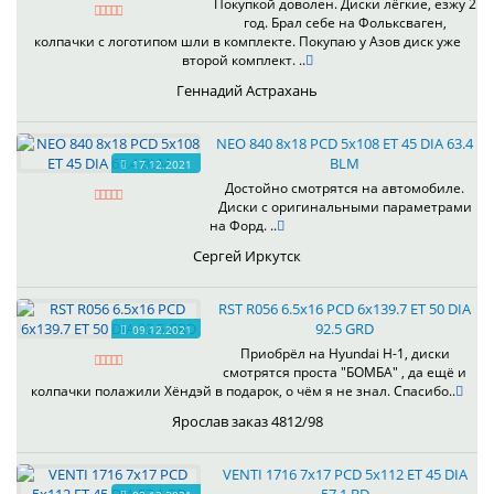
Покупкой доволен. Диски лёгкие, езжу 2
год. Брал себе на Фольксваген,
колпачки с логотипом шли в комплекте. Покупаю у Азов диск уже
второй комплект. ..
Геннадий Астрахань
NEO 840 8x18 PCD 5x108 ET 45 DIA 63.4
BLM
17.12.2021
Достойно смотрятся на автомобиле.
Диски с оригинальными параметрами
на Форд. ..
Сергей Иркутск
RST R056 6.5x16 PCD 6x139.7 ET 50 DIA
92.5 GRD
09.12.2021
Приобрёл на Hyundai H-1, диски
смотрятся проста "БОМБА" , да ещё и
колпачки полажили Хёндэй в подарок, о чём я не знал. Спасибо..
Ярослав заказ 4812/98
VENTI 1716 7x17 PCD 5x112 ET 45 DIA