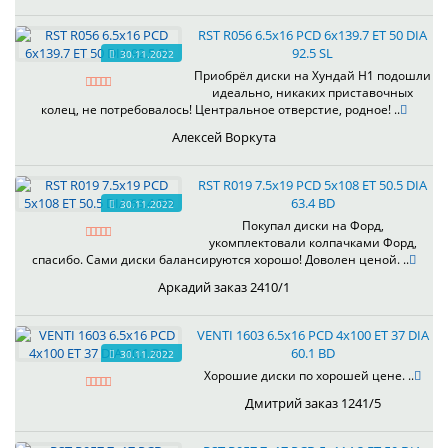
RST R056 6.5x16 PCD 6x139.7 ET 50 DIA
92.5 SL
30.11.2022
Приобрёл диски на Хундай H1 подошли
идеально, никаких приставочных
колец, не потребовалось! Центральное отверстие, родное! ..
Алексей Воркута
RST R019 7.5x19 PCD 5x108 ET 50.5 DIA
63.4 BD
30.11.2022
Покупал диски на Форд,
укомплектовали колпачками Форд,
спасибо. Сами диски балансируются хорошо! Доволен ценой. ..
Аркадий заказ 2410/1
VENTI 1603 6.5x16 PCD 4x100 ET 37 DIA
60.1 BD
30.11.2022
Хорошие диски по хорошей цене. ..
Дмитрий заказ 1241/5