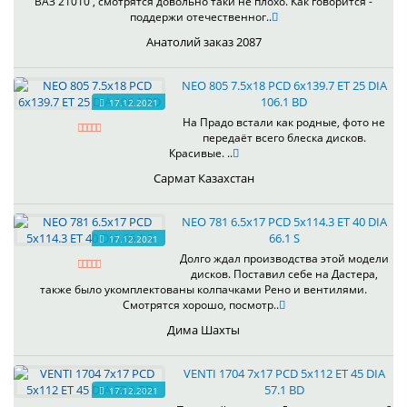
ВАЗ 21010 , смотрятся довольно таки не плохо. Как говорится -
поддержи отечественног..
Анатолий заказ 2087
NEO 805 7.5x18 PCD 6x139.7 ET 25 DIA
106.1 BD
17.12.2021
На Прадо встали как родные, фото не
передаёт всего блеска дисков.
Красивые. ..
Сармат Казахстан
NEO 781 6.5x17 PCD 5x114.3 ET 40 DIA
66.1 S
17.12.2021
Долго ждал производства этой модели
дисков. Поставил себе на Дастера,
также было укомплектованы колпачками Рено и вентилями.
Смотрятся хорошо, посмотр..
Дима Шахты
VENTI 1704 7x17 PCD 5x112 ET 45 DIA
57.1 BD
17.12.2021