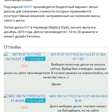
Под маркой
VENTI
производится бюджетный вариант литых
дисков, для снижения стоимости которых применяются
конструктивные решения, направленные на снижение массы
самого диска.
Литые диски
RST
в переводе (Replica Style), начало выпуска:
декабрь 2019 года. Диски производятся с 14 по 20 диаметр и
имеют дизайн Реплика.
Отзывы
RST R137 7x17 PCD 5x114.3 ET 31 DIA
67.1 BD
29.12.2025
Выбирал колесные диски на многих
сайтах. Выбор был очевиден, заказал
диски на сайте производителя. В начале заказал на маркетплэйсе, но
качество там и..
Арсен
NEO 740 7x17 PCD 5x112 ET 40 DIA 66.6
BLM
29.12.2025
Долго выбирал диски, сначало нашел
на Вайлдбериз, но на сайте