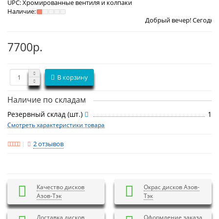
UPC:
Хромированные вентиля и колпаки
Наличие:
Добрый вечер! Сегодня
Четверг 6 авг
7700р.
В корзину
Наличие по складам
Резервный склад (шт.)
1
Смотреть характеристики товара
2 отзывов
Качество дисков
Окрас дисков Азов-
Азов-Тэк
Тэк
Доставка дисков
Оформление заказа