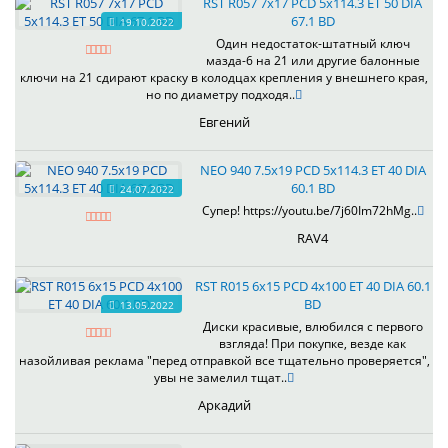
RST R057 7x17 PCD 5x114.3 ET 50 DIA
67.1 BD
19.10.2022
Один недостаток-штатный ключ
мазда-6 на 21 или другие балонные
ключи на 21 сдирают краску в колодцах крепления у внешнего края,
но по диаметру подходя..
Евгений
NEO 940 7.5x19 PCD 5x114.3 ET 40 DIA
60.1 BD
24.07.2022
Супер! https://youtu.be/7j60Im72hMg..
RAV4
RST R015 6x15 PCD 4x100 ET 40 DIA 60.1
BD
13.05.2022
Диски красивые, влюбился с первого
взгляда! При покупке, везде как
назойливая реклама "перед отправкой все тщательно проверяется",
увы не замелил тщат..
Аркадий