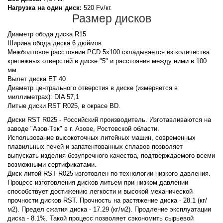
Нагрузка на один диск:
520 Fv/кг.
Размер дисков
Диаметр обода диска R15
Ширина обода диска 6 дюймов
Межболтовое расстояние PCD 5x100 складывается из количества
крепежных отверстий в диске "5" и расстояния между ними в 100
мм.
Вылет диска ET 40
Диаметр центрального отверстия в диске (измеряется в
миллиметрах): DIA 57,1
Литые диски RST R025, в окрасе BD.
Диски RST R025 - Российский производитель. Изготавливаются на
заводе "Азов-Тэк" в г. Азове, Ростовской области.
Использование высокоточных литейных машин, современных
плавильных печей и запатентованных сплавов позволяет
выпускать изделия безупречного качества, подтверждаемого всеми
возможными сертификатами.
Диск литой RST R025 изготовлен по технологии низкого давления.
Процесс изготовления дисков литьем при низком давлении
способствует достижению легкости и высокой механической
прочности дисков RST. Прочность на растяжение диска - 28.1 (кг/
м2). Предел сжатия диска - 17.29 (кг/м2). Продление эксплуатации
диска - 8.1%. Такой процесс позволяет сэкономить сырьевой