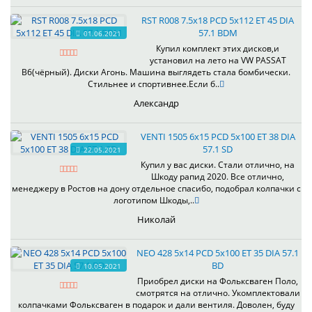
RST R008 7.5x18 PCD 5x112 ET 45 DIA
57.1 BDM
01.06.2021
Купил комплект этих дисков,и
установил на лето на VW PASSAT
B6(чёрный). Диски Агонь. Машина выглядеть стала бомбически.
Стильнее и спортивнее.Если б..
Александр
VENTI 1505 6x15 PCD 5x100 ET 38 DIA
57.1 SD
22.05.2021
Купил у вас диски. Стали отлично, на
Шкоду рапид 2020. Все отлично,
менеджеру в Ростов на дону отдельное спасибо, подобрал колпачки с
логотипом Шкоды,..
Николай
NEO 428 5x14 PCD 5x100 ET 35 DIA 57.1
BD
10.05.2021
Приобрел диски на Фольксваген Поло,
смотрятся на отлично. Укомплектовали
колпачками Фольксваген в подарок и дали вентиля. Доволен, буду