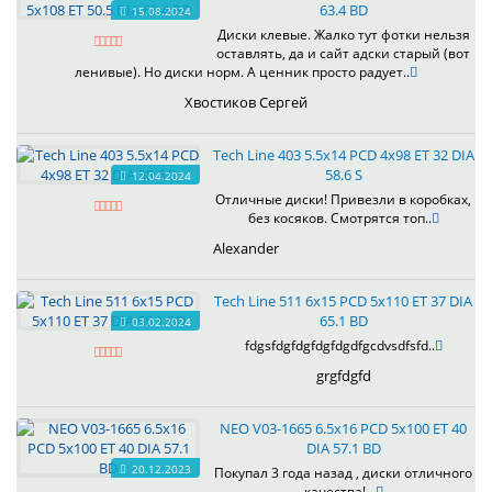
63.4 BD
15.08.2024
Диски клевые. Жалко тут фотки нельзя
оставлять, да и сайт адски старый (вот
ленивые). Но диски норм. А ценник просто радует..
Хвостиков Сергей
Tech Line 403 5.5x14 PCD 4x98 ET 32 DIA
58.6 S
12.04.2024
Отличные диски! Привезли в коробках,
без косяков. Смотрятся топ..
Alexander
Tech Line 511 6x15 PCD 5x110 ET 37 DIA
65.1 BD
03.02.2024
fdgsfdgfdgfdgfdgdfgcdvsdfsfd..
grgfdgfd
NEO V03-1665 6.5x16 PCD 5x100 ET 40
DIA 57.1 BD
20.12.2023
Покупал 3 года назад , диски отличного
качества! ..