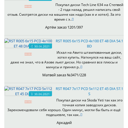
Покупал диски Tech Line 634 на Степвей
- 2 года назад, решил написать свой
отзыв. Смотрятся диски на машине как надо (как я и хотел). За это
время с э..
Артём заказ 1201/397
RST R005 6x15 PCD 4x100 ET 48 DIA 54.1
BD
30.06.2021
Искал на Авито штампованные диски,
хотел купить. Наткнулся на ваш сайт,
даже не знал, что в Азове льют диски. Но сравнил все плюсы и
минусы и принял р..
Матвей заказ №3471/228
RST R047 7x17 PCD 5x112 ET 45 DIA 57.1
S
30.06.2021
Покупал диски на Skoda Yeti так как это
точная копия заводских дисков.
Зарекомендовали себя хорошо. Один минус, могли бы быть и ещё
подешевле, так как..
Аркадий