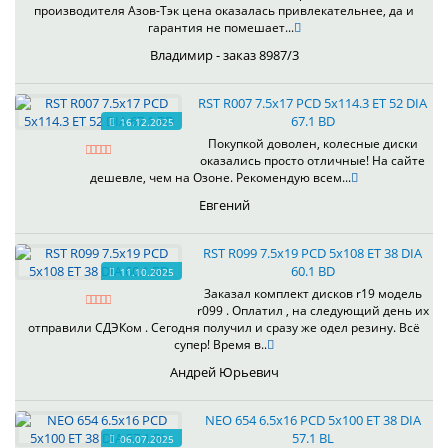
производителя Азов-Тэк цена оказалась привлекательнее, да и
гарантия не помешает...
Владимир - заказ 8987/3
RST R007 7.5x17 PCD 5x114.3 ET 52 DIA
67.1 BD
16.12.2025
Покупкой доволен, колесные диски
оказались просто отличные! На сайте
дешевле, чем на Озоне. Рекомендую всем...
Евгений
RST R099 7.5x19 PCD 5x108 ET 38 DIA
60.1 BD
11.10.2025
Заказал комплект дисков r19 модель
r099 . Оплатил , на следующий день их
отправили СДЭКом . Сегодня получил и сразу же одел резину. Всё
супер! Время в..
Андрей Юрьевич
NEO 654 6.5x16 PCD 5x100 ET 38 DIA
57.1 BL
06.07.2025