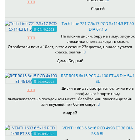
Сергей
Tech Line 721 7.5x17 PCD 5x114.3 ET 50
DIA 67.1 S
04.10.2023
Не плохие диски. беру на зиму, рисунок
снежинки очень заходит в сезон.
Отработали почти 10лет, в этом сезоне 23г достал, начала лупится
краска. реаген..
Дима Бедный
RST R015 6x15 PCD 4x100 ET 46 DIA 54.1
SL
26.09.2023
Диски в анфас смотрятся отлично но в
профиль всё портит вид
выпукловатость в посадочном месте. Делайте или плоский дизайн
или впуклый, так более совре..
Андрей
VENTI 1603 6.5x16 PCD 4x98 ET 38 DIA
58.6 BL
19.09.2023