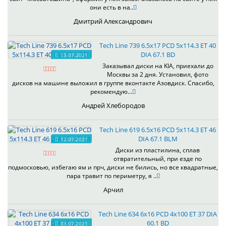
они есть в на..
Дмитрий Александрович
Tech Line 739 6.5x17 PCD 5x114.3 ET 40
DIA 67.1 BD
13.07.2021
Заказывал диски на KIA, приехали до
Москвы за 2 дня. Установил, фото
дисков на машине выложил в группе вконтакте Азовдиск. Спасибо,
рекомендую...
Андрей Хлебородов
Tech Line 619 6.5x16 PCD 5x114.3 ET 46
DIA 67.1 BLM
12.07.2021
Диски из пластилина, сплав
отвратительный, при езде по
подмосковью, избегаю ям и прч, диски не бились, но все квадратные,
пара травит по периметру, я ..
Арчил
Tech Line 634 6x16 PCD 4x100 ET 37 DIA
60.1 BD
03.07.2021