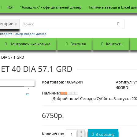
I
RST
"Азовдиск" - официальный дилер
Наличие завода в Excel дл
тегории
Введите номер модели дисков
Центровочные кольца
Вентиля
Контакты
 DIA 57.1 GRD
ET 40 DIA 57.1 GRD
Код товара:
106942-01
Артикул:
V1
40GRD
Наличие:
6750р.
Количество
В корзину