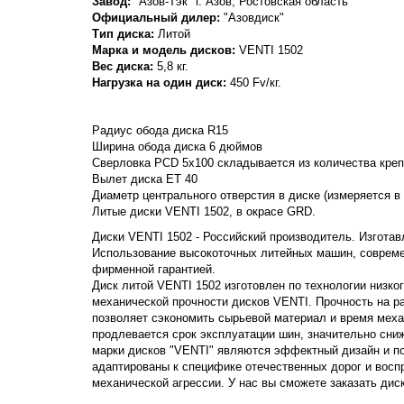
Завод:
"Азов-Тэк" г. Азов, Ростовская область
Официальный дилер:
"Азовдиск"
Тип диска:
Литой
Марка и модель дисков:
VENTI
1502
Вес диска:
5,8 кг.
Нагрузка на один диск:
450 Fv/кг.
Радиус обода диска R15
Ширина обода диска 6 дюймов
Сверловка PCD 5x100 складывается из количества крепе
Вылет диска ET 40
Диаметр центрального отверстия в диске (измеряется в
Литые диски VENTI 1502, в окрасе GRD.
Диски VENTI 1502 - Российский производитель. Изготавл
Использование высокоточных литейных машин, совреме
фирменной гарантией.
Диск литой VENTI 1502 изготовлен по технологии низко
механической прочности дисков VENTI. Прочность на раст
позволяет сэкономить сырьевой материал и время меха
продлевается срок эксплуатации шин, значительно сни
марки дисков "VENTI" являются эффектный дизайн и п
адаптированы к специфике отечественных дорог и вос
механической агрессии. У нас вы сможете заказать дис