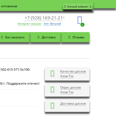
я оптовиков
Личный кабинет
+7 (928) 169-21-21
Интернет магазин
Опт: Виталий
0
Как заказать
Доставка
Отзывы
502-615-571-5x100-
Качество дисков
Азов-Тэк
Доброй ночи! Сегодня
Суббота 8 августа 2026 г. П
Окрас дисков
Азов-Тэк
Доставка дисков