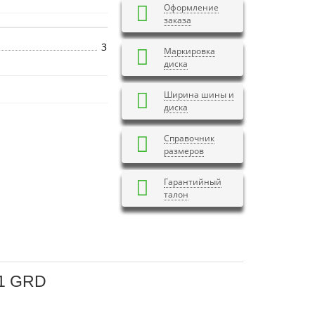
Оформление
заказа
3
Маркировка
диска
Ширина шины и
диска
Справочник
размеров
Гарантийный
талон
.1 GRD