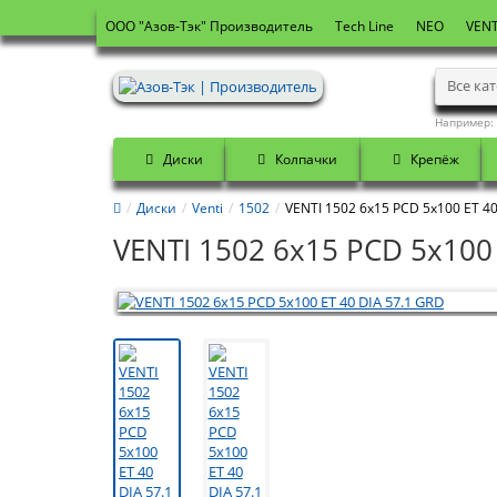
OOO "Азов-Тэк" Производитель
Tech Line
NEO
VENT
Все ка
Например:
Диски
Колпачки
Крепёж
Диски
Venti
1502
VENTI 1502 6x15 PCD 5x100 ET 40
VENTI 1502 6x15 PCD 5x100 