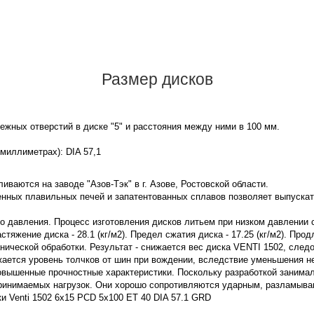
Размер дисков
жных отверстий в диске "5" и расстояния между ними в 100 мм.
 миллиметрах): DIA 57,1
иваются на заводе "Азов-Тэк" в г. Азове, Ростовской области.
нных плавильных печей и запатентованных сплавов позволяет выпускат
го давления. Процесс изготовления дисков литьем при низком давлении
яжение диска - 28.1 (кг/м2). Предел сжатия диска - 17.25 (кг/м2). Про
нической обработки. Результат - снижается вес диска VENTI 1502, след
жается уровень толчков от шин при вождении, вследствие уменьшения 
овышенные прочностные характеристики. Поскольку разработкой занима
принимаемых нагрузок. Они хорошо сопротивляются ударным, разламы
ки Venti 1502 6x15 PCD 5x100 ET 40 DIA 57.1 GRD