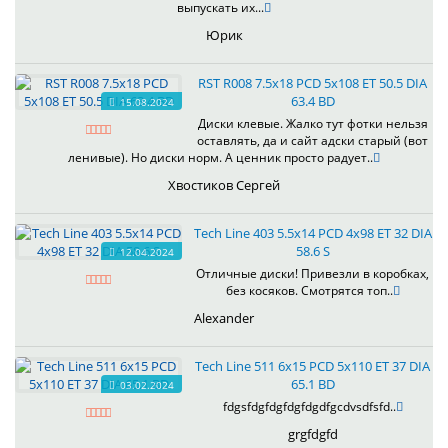
выпускать их...
Юрик
RST R008 7.5x18 PCD 5x108 ET 50.5 DIA
63.4 BD
15.08.2024
Диски клевые. Жалко тут фотки нельзя
оставлять, да и сайт адски старый (вот
ленивые). Но диски норм. А ценник просто радует..
Хвостиков Сергей
Tech Line 403 5.5x14 PCD 4x98 ET 32 DIA
58.6 S
12.04.2024
Отличные диски! Привезли в коробках,
без косяков. Смотрятся топ..
Alexander
Tech Line 511 6x15 PCD 5x110 ET 37 DIA
65.1 BD
03.02.2024
fdgsfdgfdgfdgfdgdfgcdvsdfsfd..
grgfdgfd