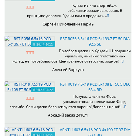
Купил на киа спортейдж,
отбалансировались хорошо. В
принципе доволен. Удачи вам в продажах. ..
Сергей Николаевич Пермь
RST R056 6.5x16 PCD 6x139.7 ET 50 DIA
92.5 SL
30.11.2022
Приобрёл диски на Хундай H1 подошли
идеально, никаких приставочных
колец, не потребовалось! Центральное отверстие, родное! ..
Алексей Воркута
RST R019 7.5x19 PCD 5x108 ET 50.5 DIA
63.4 BD
30.11.2022
Покупал диски на Форд,
укомплектовали колпачками Форд,
спасибо. Сами диски балансируются хорошо! Доволен ценой. ..
Аркадий заказ 2410/1
VENTI 1603 6.5x16 PCD 4x100 ET 37 DIA
60.1 BD
30.11.2022