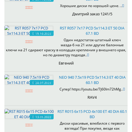
Хорошие диски по хорошей цене. ..
Дмитрий заказ 1241/5
RST R057 7x17 PCD 5x114.3 ET 50 DIA
67.1 BD
19.10.2022
Один недостаток-штатный ключ
мазда-6 на 21 или другие балонные
ключи на 21 сдирают краску в колодцах крепления у внешнего края,
но по диаметру подходя..
Евгений
NEO 940 7.5x19 PCD 5x114.3 ET 40 DIA
60.1 BD
24.07.2022
Супер! https://youtu.be/7j60Im72hMg..
RAV4
RST R015 6x15 PCD 4x100 ET 40 DIA 60.1
BD
13.05.2022
Диски красивые, влюбился с первого
взгляда! При покупке, везде как