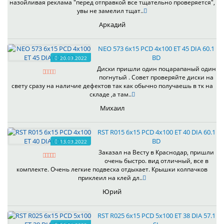
назойливая реклама "перед отправкой все тщательно проверяется",
увы не замелил тщат..
Аркадий
NEO 573 6x15 PCD 4x100 ET 45 DIA 60.1
BD
20.03.2022
Диски пришли один поцарапаный один
погнутый . Совет проверяйте диски на
свету сразу на наличие дефектов так как обычно получаешь в тк на
складе ,а там..
Михаил
RST R015 6x15 PCD 4x100 ET 40 DIA 60.1
BD
13.03.2022
Заказал на Весту в Краснодар, пришли
очень быстро. вид отличный, все в
комплекте. Очень легкие подвеска отдыхает. Крышки колпачков
приклеил на клей дл..
Юрий
RST R025 6x15 PCD 5x100 ET 38 DIA 57.1