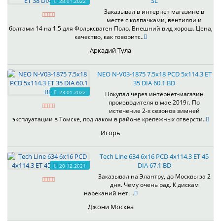
SL
28.01.2022
Заказывал в интернет магазине в
месте с колпачками, вентиляи и
болтами 14 на 1.5 для Фольксваген Поло. Внешний вид хорош. Цена,
качество, как говоритс..
Аркадий Тула
NEO N-V03-1875 7.5x18 PCD 5x114.3 ET
35 DIA 60.1 BD
23.01.2022
Покупал через интернет-магазин
производителя в мае 2019г. По
истечение 2-х сезонов зимней
эксплуатации в Томске, под лаком в районе крепежных отверсти..
Игорь
Tech Line 634 6x16 PCD 4x114.3 ET 45
DIA 67.1 BD
20.12.2021
Заказывал на Элантру, до Москвы за 2
дня. Чему очень рад. К дискам
нареканий нет. ..
Джони Москва