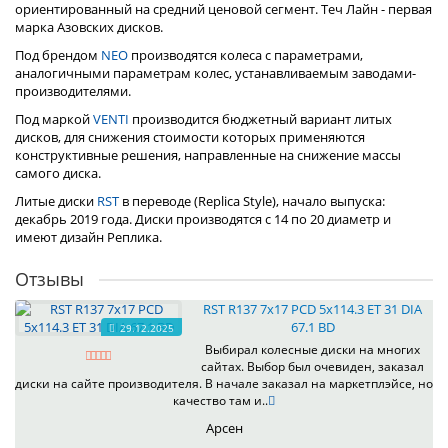
ориентированный на средний ценовой сегмент. Теч Лайн - первая
марка Азовских дисков.
Под брендом
NEO
производятся колеса с параметрами,
аналогичными параметрам колес, устанавливаемым заводами-
производителями.
Под маркой
VENTI
производится бюджетный вариант литых
дисков, для снижения стоимости которых применяются
конструктивные решения, направленные на снижение массы
самого диска.
Литые диски
RST
в переводе (Replica Style), начало выпуска:
декабрь 2019 года. Диски производятся с 14 по 20 диаметр и
имеют дизайн Реплика.
Отзывы
RST R137 7x17 PCD 5x114.3 ET 31 DIA
67.1 BD
29.12.2025
Выбирал колесные диски на многих
сайтах. Выбор был очевиден, заказал
диски на сайте производителя. В начале заказал на маркетплэйсе, но
качество там и..
Арсен