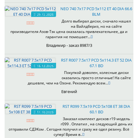
NEO 740 7x17 PCD 5x112 ET 40 DIA 66.6
BLM
29.12.2025
Долго выбирал диски, сначало нашел
на Вайлдбериз, но на сайте
производителя Азов-Тэк цена оказалась привлекательнее, да и
гарантия не помешает...
Владимир - заказ 8987/3
RST R007 7.5x17 PCD 5x114.3 ET 52 DIA
67.1 BD
16.12.2025
Покупкой доволен, колесные диски
оказались просто отличные! На сайте
дешевле, чем на Озоне. Рекомендую всем...
Евгений
RST R099 7.5x19 PCD 5x108 ET 38 DIA
60.1 BD
11.10.2025
Заказал комплект дисков r19 модель
r099 . Оплатил , на следующий день их
отправили СДЭКом . Сегодня получил и сразу же одел резину. Всё
супер! Время в..