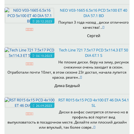
NEO V03-1665 6.5x16 PCD 5x100 ET 40
DIA 57.1 BD
20.12.2023
Покупал 3 года назад , диски отличного
качества! ..
Сергей
Tech Line 721 7.5x17 PCD 5x114.3 ET 50
DIA 67.1 S
04.10.2023
Не плохие диски. беру на зиму, рисунок
снежинки очень заходит в сезон.
Отработали почти 10лет, в этом сезоне 23г достал, начала лупится
краска. реаген..
Дима Бедный
RST R015 6x15 PCD 4x100 ET 46 DIA 54.1
SL
26.09.2023
Диски в анфас смотрятся отлично но в
профиль всё портит вид
выпукловатость в посадочном месте. Делайте или плоский дизайн
или впуклый, так более совре..