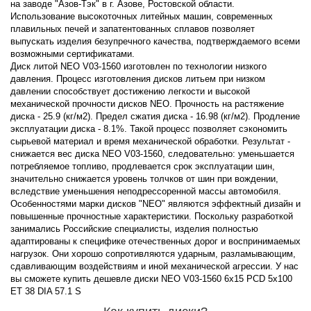
на заводе "Азов-Тэк" в г. Азове, Ростовской области.
Использование высокоточных литейных машин, современных
плавильных печей и запатентованных сплавов позволяет
выпускать изделия безупречного качества, подтверждаемого всеми
возможными сертификатами.
Диск литой NEO V03-1560 изготовлен по технологии низкого
давления. Процесс изготовления дисков литьем при низком
давлении способствует достижению легкости и высокой
механической прочности дисков NEO. Прочность на растяжение
диска - 25.9 (кг/м2). Предел сжатия диска - 16.98 (кг/м2). Продление
эксплуатации диска - 8.1%. Такой процесс позволяет сэкономить
сырьевой материал и время механической обработки. Результат -
снижается вес диска NEO V03-1560, следовательно: уменьшается
потребляемое топливо, продлевается срок эксплуатации шин,
значительно снижается уровень толчков от шин при вождении,
вследствие уменьшения неподрессоренной массы автомобиля.
Особенностями марки дисков "NEO" являются эффектный дизайн и
повышенные прочностные характеристики. Поскольку разработкой
занимались Российские специалисты, изделия полностью
адаптированы к специфике отечественных дорог и воспринимаемых
нагрузок. Они хорошо сопротивляются ударным, разламывающим,
сдавливающим воздействиям и иной механической агрессии. У нас
вы сможете купить дешевле диски NEO V03-1560 6x15 PCD 5x100
ET 38 DIA 57.1 S