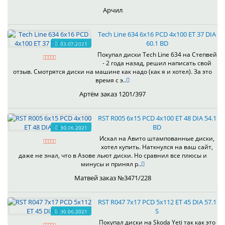
Арчил
Tech Line 634 6x16 PCD 4x100 ET 37 DIA
60.1 BD
03.07.2021
Покупал диски Tech Line 634 на Степвей
- 2 года назад, решил написать свой
отзыв. Смотрятся диски на машине как надо (как я и хотел). За это
время с э..
Артём заказ 1201/397
RST R005 6x15 PCD 4x100 ET 48 DIA 54.1
BD
30.06.2021
Искал на Авито штампованные диски,
хотел купить. Наткнулся на ваш сайт,
даже не знал, что в Азове льют диски. Но сравнил все плюсы и
минусы и принял р..
Матвей заказ №3471/228
RST R047 7x17 PCD 5x112 ET 45 DIA 57.1
S
30.06.2021
Покупал диски на Skoda Yeti так как это