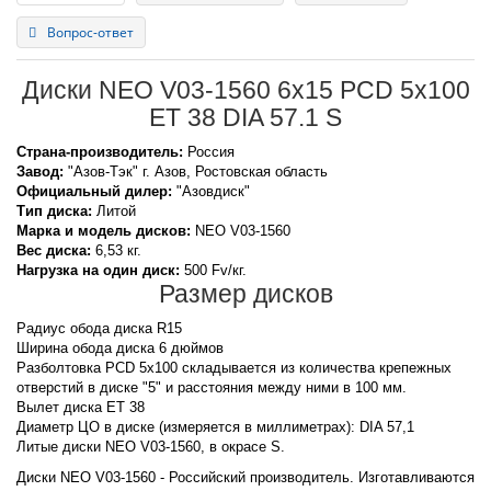
Вопрос-ответ
Диски NEO V03-1560 6x15 PCD 5x100
ET 38 DIA 57.1 S
Страна-производитель:
Россия
Завод:
"Азов-Тэк" г. Азов, Ростовская область
Официальный дилер:
"Азовдиск"
Тип диска:
Литой
Марка и модель дисков:
NEO
V03-1560
Вес диска:
6,53 кг.
Нагрузка на один диск:
500 Fv/кг.
Размер дисков
Радиус обода диска R15
Ширина обода диска 6 дюймов
Разболтовка PCD 5x100 складывается из количества крепежных
отверстий в диске "5" и расстояния между ними в 100 мм.
Вылет диска ET 38
Диаметр ЦО в диске (измеряется в миллиметрах): DIA 57,1
Литые диски NEO V03-1560, в окрасе S.
Диски NEO V03-1560 - Российский производитель. Изготавливаются