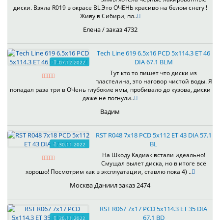
диски. Взяла R019 в окрасе BL.Это ОЧЕНЬ красиво на белом снегу !
Живу в Сибири, пл..
Елена / заказ 4732
Tech Line 619 6.5x16 PCD 5x114.3 ET 46
DIA 67.1 BLM
07.12.2022
Тут кто то пишет что диски из
пластелина, это наговор чистой воды. Я
попадал раза три в ОЧень глубокие ямы, пробивало до кузова, диски
даже не погнули..
Вадим
RST R048 7x18 PCD 5x112 ET 43 DIA 57.1
BL
30.11.2022
На Шкоду Кадиак встали идеально!
Смущал вылет диска, но в итоге всё
хорошо! Посмотрим как в эксплуатации, ставлю пока 4) ..
Москва Даниил заказ 2474
RST R067 7x17 PCD 5x114.3 ET 35 DIA
67.1 BD
30.11.2022