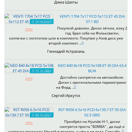
Дима Шахты
VENTI 1704 7x17 PCD 5x112 ET 45 DIA
57.1 BD
17.12.2021
Покупкой доволен. Диски лёгкие, езжу 2
год. Брал себе на Фольксваген,
колпачки с логотипом шли в комплекте. Покупаю у Азов диск уже
второй комплект. ..
Геннадий Астрахань
NEO 840 8x18 PCD 5x108 ET 45 DIA 63.4
BLM
17.12.2021
Достойно смотрятся на автомобиле.
Диски с оригинальными параметрами
на Форд. ..
Сергей Иркутск
RST R056 6.5x16 PCD 6x139.7 ET 50 DIA
92.5 GRD
09.12.2021
Приобрёл на Hyundai H-1, диски
смотрятся проста "БОМБА" , да ещё и
колпачки полажили Хёндэй в подарок, о чём я не знал. Спасибо..