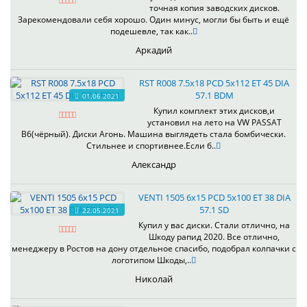
точная копия заводских дисков.
Зарекомендовали себя хорошо. Один минус, могли бы быть и ещё
подешевле, так как..
Аркадий
RST R008 7.5x18 PCD 5x112 ET 45 DIA
57.1 BDM
01.06.2021
Купил комплект этих дисков,и
установил на лето на VW PASSAT
B6(чёрный). Диски Агонь. Машина выглядеть стала бомбически.
Стильнее и спортивнее.Если б..
Александр
VENTI 1505 6x15 PCD 5x100 ET 38 DIA
57.1 SD
22.05.2021
Купил у вас диски. Стали отлично, на
Шкоду рапид 2020. Все отлично,
менеджеру в Ростов на дону отдельное спасибо, подобрал колпачки с
логотипом Шкоды,..
Николай