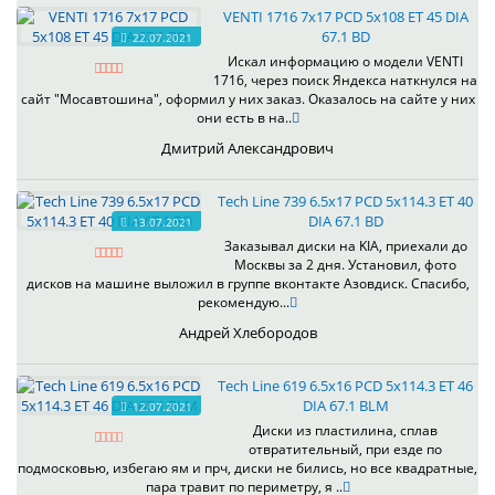
VENTI 1716 7x17 PCD 5x108 ET 45 DIA
67.1 BD
22.07.2021
Искал информацию о модели VENTI
1716, через поиск Яндекса наткнулся на
сайт "Мосавтошина", оформил у них заказ. Оказалось на сайте у них
они есть в на..
Дмитрий Александрович
Tech Line 739 6.5x17 PCD 5x114.3 ET 40
DIA 67.1 BD
13.07.2021
Заказывал диски на KIA, приехали до
Москвы за 2 дня. Установил, фото
дисков на машине выложил в группе вконтакте Азовдиск. Спасибо,
рекомендую...
Андрей Хлебородов
Tech Line 619 6.5x16 PCD 5x114.3 ET 46
DIA 67.1 BLM
12.07.2021
Диски из пластилина, сплав
отвратительный, при езде по
подмосковью, избегаю ям и прч, диски не бились, но все квадратные,
пара травит по периметру, я ..