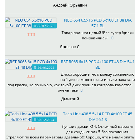
Андрей Юрьевич
NEO 654 6.5x16 PCD 5x100 ET 38 DIA
57.1 BL
06.07.2025
Товар пришел целый !Все супер !диски
понравились ! ..
Ярослав С.
RST R065 6x15 PCD 4x100 ET 48 DIA 54.1
BL
26.06.2025
Диски хорошие, но к моему сожалению
на 1 диске много грязи и пыли закатали
под краску, не понимаю, как такой диск прошёл контроль качества!
очень таки..
Дмитрий
Tech Line 408 5.5x14 PCD 4x100 ET 45
DIA 56.1 S
28.12.2024
Лучшие диски R14. Отличный вариант
для хонды сивик 5-6го поколения.
Стреляют по всем параметрам идеально!!! Хорошо, что начали опять