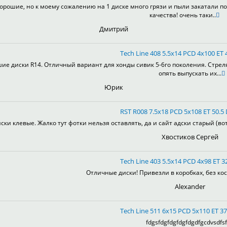
орошие, но к моему сожалению на 1 диске много грязи и пыли закатали по
качества! очень таки..
Дмитрий
Tech Line 408 5.5x14 PCD 4x100 ET 4
ие диски R14. Отличный вариант для хонды сивик 5-6го поколения. Стрел
опять выпускать их...
Юрик
RST R008 7.5x18 PCD 5x108 ET 50.5 
ски клевые. Жалко тут фотки нельзя оставлять, да и сайт адски старый (во
Хвостиков Сергей
Tech Line 403 5.5x14 PCD 4x98 ET 32
Отличные диски! Привезли в коробках, без кос
Alexander
Tech Line 511 6x15 PCD 5x110 ET 37
fdgsfdgfdgfdgfdgdfgcdvsdfsf