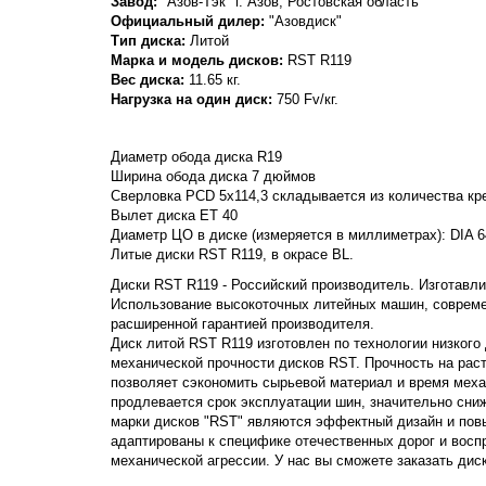
Завод:
"Азов-Тэк" г. Азов, Ростовская область
Официальный дилер:
"Азовдиск"
Тип диска:
Литой
Марка и модель дисков:
RST
R119
Вес диска:
11.65 кг.
Нагрузка на один диск:
750 Fv/кг.
Диаметр обода диска R19
Ширина обода диска 7 дюймов
Сверловка PCD 5x114,3 складывается из количества кре
Вылет диска ET 40
Диаметр ЦО в диске (измеряется в миллиметрах): DIA 6
Литые диски RST R119, в окрасе BL.
Диски RST R119 - Российский производитель. Изготавлив
Использование высокоточных литейных машин, совреме
расширенной гарантией производителя.
Диск литой RST R119 изготовлен по технологии низкого
механической прочности дисков RST. Прочность на растяж
позволяет сэкономить сырьевой материал и время меха
продлевается срок эксплуатации шин, значительно сни
марки дисков "RST" являются эффектный дизайн и пов
адаптированы к специфике отечественных дорог и вос
механической агрессии. У нас вы сможете заказать дис