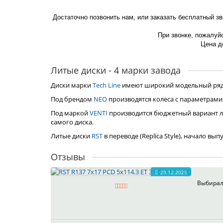
Достаточно позвонить нам, или заказать бесплатный з
При звонке, пожалуйс
Цена де
Литые диски - 4 марки завода
Диски марки
Tech Line
имеют широкий модельный ряд, 
Под брендом
NEO
производятся колеса с параметрами
Под маркой
VENTI
производится бюджетный вариант л
самого диска.
Литые диски
RST
в переводе (Replica Style), начало вы
Отзывы
29.12.2025
Выбирал 