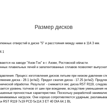
Размер дисков
пежных отверстий в диске "5" и расстояния между ними в 114.3 мм.
4.1
аются на заводе "Азов-Тэк" в г. Азове, Ростовской области.
нных плавильных печей и запатентованных сплавов позволяет выпускат
 давления. Процесс изготовления дисков литьем при низком давлении с
ение диска - 28.1 (кг/м2). Предел сжатия диска - 17.25 (кг/м2). Продле
нической обработки. Результат - снижается вес диска RST R119, следов
жается уровень толчков от шин при вождении, вследствие уменьшения 
ышенные прочностные характеристики. Поскольку разработкой занимали
принимаемых нагрузок. Они хорошо сопротивляются ударным, разламы
ки RST R119 7x19 PCD 5x114.3 ET 40 DIA 64.1 BL