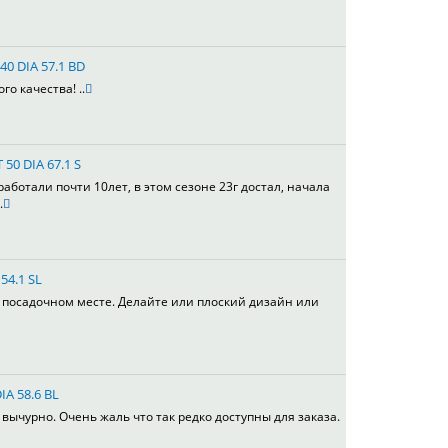
40 DIA 57.1 BD
го качества! ..
 50 DIA 67.1 S
работали почти 10лет, в этом сезоне 23г достал, начала
.
54.1 SL
в посадочном месте. Делайте или плоский дизайн или
IA 58.6 BL
вычурно. Очень жаль что так редко доступны для заказа.