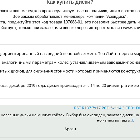
Как купить диски?
вонок и наш менеджер проконсультирует вас по наличию, или о сроках по
Все заказы обрабатывают менеджеры компании "Азовдиск".
та, продиктуйте этот код товара 107688-01, это позволит быстрее дать 
йствует, только при заказе, или звонке через интернет магазин www.azov
ориентированный на средний ценовой сегмент. Теч Лайн - первая мар
, аналогичными параметрам колес, устанавливаемым заводами-произ
итых дисков, для снижения стоимости которых применяются конструк
пуска: декабрь 2019 года. Диски производятся с 14 по 20 диаметр и имею
RST R137 7x17 PCD 5x114.3 ET 31 DI
колесные диски на многих сайтах. Выбор был очевиден, заказал диски на 
но качество там и..
Арсен