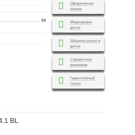
Оформление
заказа
34
Маркировка
диска
Ширина шины и
диска
Справочник
размеров
Гарантийный
талон
4.1 BL