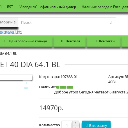
I
RST
"Азовдиск" - официальный дилер
Наличие завода в Excel дл
тегории
например 1504
Центровочные кольца
Вентиля
Контакты
IA 64.1 BL
ET 40 DIA 64.1 BL
Код товара:
107688-01
Артикул:
RR
40BL
Наличие:
14970р.
Количество
В корзину