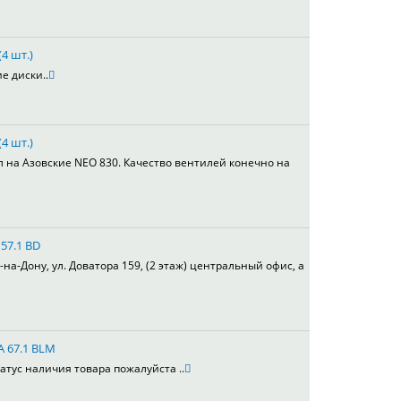
4 шт.)
е диски..
4 шт.)
л на Азовские NEO 830. Качество вентилей конечно на
 57.1 BD
а-Дону, ул. Доватора 159, (2 этаж) центральный офис, а
A 67.1 BLM
атус наличия товара пожалуйста ..