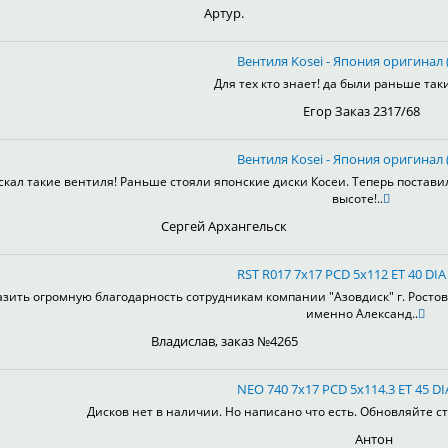
Артур.
Вентиля Kosei - Япония оригинал (
Для тех кто знает! да были раньше таки
Егор Заказ 2317/68
Вентиля Kosei - Япония оригинал (
скал такие вентиля! Раньше стояли японские диски Косеи. Теперь постави
высоте!..
Сергей Архангельск
RST R017 7x17 PCD 5x112 ET 40 DIA
зить огромную благодарность сотрудникам компании "Азовдиск" г. Ростов-н
именно Александ..
Владислав, заказ №4265
NEO 740 7x17 PCD 5x114.3 ET 45 DI
Дисков нет в наличии. Но написано что есть. Обновляйте ст
Антон