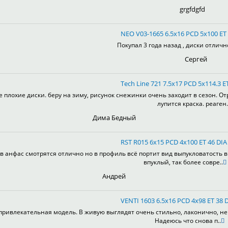
grgfdgfd
NEO V03-1665 6.5x16 PCD 5x100 ET 
Покупал 3 года назад , диски отлично
Сергей
Tech Line 721 7.5x17 PCD 5x114.3 ET
е плохие диски. беру на зиму, рисунок снежинки очень заходит в сезон. От
лупится краска. реаген.
Дима Бедный
RST R015 6x15 PCD 4x100 ET 46 DIA 
в анфас смотрятся отлично но в профиль всё портит вид выпукловатость 
впуклый, так более совре..
Андрей
VENTI 1603 6.5x16 PCD 4x98 ET 38 D
привлекательная модель. В живую выглядят очень стильно, лаконично, не 
Надеюсь что снова п..