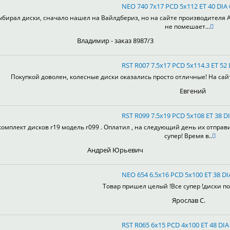
NEO 740 7x17 PCD 5x112 ET 40 DIA
ыбирал диски, сначало нашел на Вайлдбериз, но на сайте производителя А
не помешает...
Владимир - заказ 8987/3
RST R007 7.5x17 PCD 5x114.3 ET 52 
Покупкой доволен, колесные диски оказались просто отличные! На сай
Евгений
RST R099 7.5x19 PCD 5x108 ET 38 DI
комплект дисков r19 модель r099 . Оплатил , на следующий день их отправ
супер! Время в..
Андрей Юрьевич
NEO 654 6.5x16 PCD 5x100 ET 38 DI
Товар пришел целый !Все супер !диски пон
Ярослав С.
RST R065 6x15 PCD 4x100 ET 48 DIA 