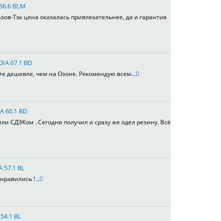
 66.6 BLM
зов-Тэк цена оказалась привлекательнее, да и гарантия
DIA 67.1 BD
те дешевле, чем на Озоне. Рекомендую всем...
A 60.1 BD
или СДЭКом . Сегодня получил и сразу же одел резину. Всё
A 57.1 BL
равились ! ..
54.1 BL