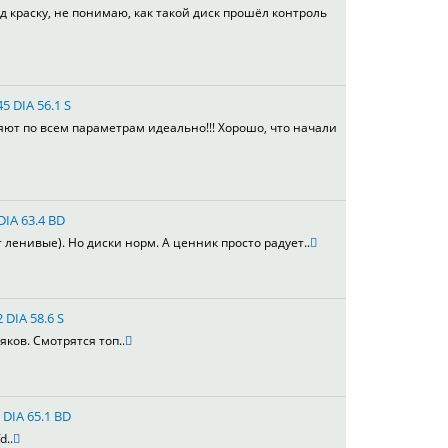
д краску, не понимаю, как такой диск прошёл контроль
5 DIA 56.1 S
яют по всем параметрам идеально!!! Хорошо, что начали
DIA 63.4 BD
т ленивые). Но диски норм. А ценник просто радует..
 DIA 58.6 S
яков. Смотрятся топ..
 DIA 65.1 BD
d..