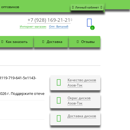
я оптовиков
Личный кабинет
+7 (928) 169-21-21
Интернет магазин
Опт: Виталий
0
Как заказать
Доставка
Отзывы
119-719-641-5x1143-
Качество дисков
Азов-Тэк
Доброе утро! Сегодня
Четверг 6 августа 2026 г.
Окрас дисков
Азов-Тэк
Доставка дисков