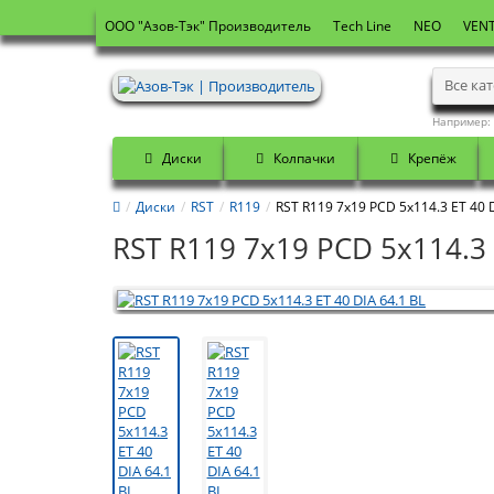
OOO "Азов-Тэк" Производитель
Tech Line
NEO
VENT
Все ка
Например:
Диски
Колпачки
Крепёж
Диски
RST
R119
RST R119 7x19 PCD 5x114.3 ET 40 D
RST R119 7x19 PCD 5x114.3 