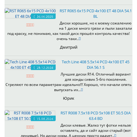
RST R065 6x15 PCD 4x100 ET 48 DIA 54.1
BL
26.06.2025
Диски хорошие, но к моему сожалению
на 1 диске много грязи и пыли закатали
под краску, не понимаю, как такой диск прошёл контроль качества!
очень таки..
Дмитрий
Tech Line 408 5.5x14 PCD 4x100 ET 45
DIA 56.1 S
28.12.2024
Лучшие диски R14. Отличный вариант
для хонды сивик 5-6го поколения.
Стреляют по всем параметрам идеально!!! Хорошо, что начали опять
выпускать их...
Юрик
RST R008 7.5x18 PCD 5x108 ET 50.5 DIA
63.4 BD
15.08.2024
Диски клевые. Жалко тут фотки нельзя
оставлять, да и сайт адски старый (вот
ленивые). Но диски норм. А ценник просто радует..