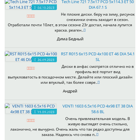
Tech Line 721 7.5x17 PCD 5x114.3 ET 50
DIA 67.1 S
04.10.2023
Не плохие диски. беру на зиму, рисунок
снежинки очень заходит в сезон.
Отработали почти 10лет, в этом сезоне 23г достал, начала лупится
краска. реаген..
Дима Бедный
RST R015 6x15 PCD 4x100 ET 46 DIA 54.1
SL
26.09.2023
Диски в анфас смотрятся отлично но в
профиль всё портит вид
выпукловатость в посадочном месте. Делайте или плоский дизайн
или впуклый, так более совре..
Андрей
VENTI 1603 6.5x16 PCD 4x98 ET 38 DIA
58.6 BL
19.09.2023
Очень привлекательная модель. В
живую выглядят очень стильно,
лаконично, не вычурно. Очень жаль что так редко доступны для
заказа. Надеюсь что снова п..