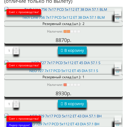
(отличие только по вылету)
Снят с производства!
Tech Line 756 7x17 PCD 5x112 ET 38 DIA 57.1 BLM
Резервный склад (шт.):
2
Наличие:
8870р.
В корзину
Снят с производства!
NEO 727 7x17 PCD 5x112 ET 45 DIA 57.1 S
Резервный склад (шт.):
1
Наличие:
8930р.
В корзину
Снят с производства!
NEO 729 7x17 PCD 5x112 ET 43 DIA 57.1 BH
Лидер продаж!