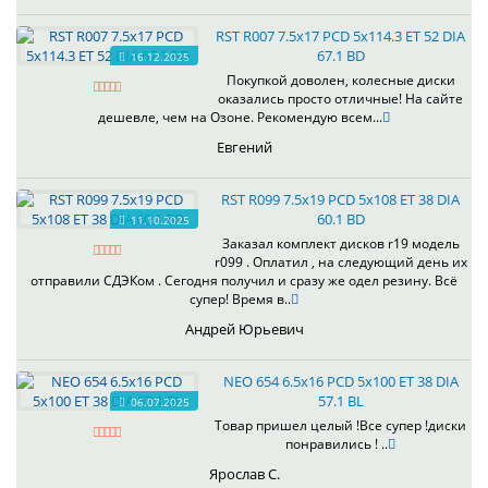
RST R007 7.5x17 PCD 5x114.3 ET 52 DIA
67.1 BD
16.12.2025
Покупкой доволен, колесные диски
оказались просто отличные! На сайте
дешевле, чем на Озоне. Рекомендую всем...
Евгений
RST R099 7.5x19 PCD 5x108 ET 38 DIA
60.1 BD
11.10.2025
Заказал комплект дисков r19 модель
r099 . Оплатил , на следующий день их
отправили СДЭКом . Сегодня получил и сразу же одел резину. Всё
супер! Время в..
Андрей Юрьевич
NEO 654 6.5x16 PCD 5x100 ET 38 DIA
57.1 BL
06.07.2025
Товар пришел целый !Все супер !диски
понравились ! ..
Ярослав С.