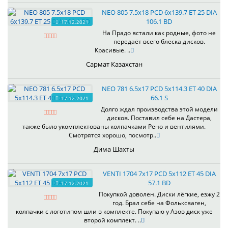
NEO 805 7.5x18 PCD 6x139.7 ET 25 DIA
106.1 BD
17.12.2021
На Прадо встали как родные, фото не
передаёт всего блеска дисков.
Красивые. ..
Сармат Казахстан
NEO 781 6.5x17 PCD 5x114.3 ET 40 DIA
66.1 S
17.12.2021
Долго ждал производства этой модели
дисков. Поставил себе на Дастера,
также было укомплектованы колпачками Рено и вентилями.
Смотрятся хорошо, посмотр..
Дима Шахты
VENTI 1704 7x17 PCD 5x112 ET 45 DIA
57.1 BD
17.12.2021
Покупкой доволен. Диски лёгкие, езжу 2
год. Брал себе на Фольксваген,
колпачки с логотипом шли в комплекте. Покупаю у Азов диск уже
второй комплект. ..