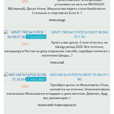
установил на лето на VW PASSAT
B6(чёрный). Диски Агонь. Машина выглядеть стала бомбически.
Стильнее и спортивнее.Если б..
Александр
VENTI 1505 6x15 PCD 5x100 ET 38 DIA
57.1 SD
22.05.2021
Купил у вас диски. Стали отлично, на
Шкоду рапид 2020. Все отлично,
менеджеру в Ростов на дону отдельное спасибо, подобрал колпачки с
логотипом Шкоды,..
Николай
NEO 428 5x14 PCD 5x100 ET 35 DIA 57.1
BD
10.05.2021
Приобрел диски на Фольксваген Поло,
смотрятся на отлично. Укомплектовали
колпачками Фольксваген в подарок и дали вентиля. Доволен, буду
вас рекомендов..
Анатолий Новочеркасск