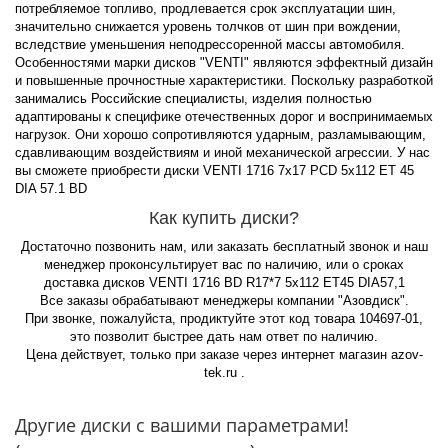
потребляемое топливо, продлевается срок эксплуатации шин,
значительно снижается уровень толчков от шин при вождении,
вследствие уменьшения неподрессоренной массы автомобиля.
Особенностями марки дисков "VENTI" являются эффектный дизайн
и повышенные прочностные характеристики. Поскольку разработкой
занимались Российские специалисты, изделия полностью
адаптированы к специфике отечественных дорог и воспринимаемых
нагрузок. Они хорошо сопротивляются ударным, разламывающим,
сдавливающим воздействиям и иной механической агрессии. У нас
вы сможете приобрести диски VENTI 1716 7x17 PCD 5x112 ET 45
DIA 57.1 BD
Как купить диски?
Достаточно позвонить нам, или заказать бесплатный звонок и наш
менеджер проконсультирует вас по наличию, или о сроках
доставка дисков VENTI 1716 BD R17*7 5x112 ET45 DIA57,1
Все заказы обрабатывают менеджеры компании "Азовдиск".
При звонке, пожалуйста, продиктуйте этот код товара 104697-01,
это позволит быстрее дать нам ответ по наличию.
Цена действует, только при заказе через интернет магазин azov-
tek.ru .
Другие диски с вашими параметрами!