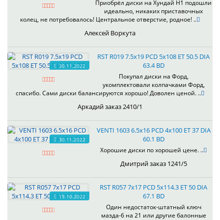
Приобрёл диски на Хундай H1 подошли
идеально, никаких приставочных
колец, не потребовалось! Центральное отверстие, родное! ..
Алексей Воркута
RST R019 7.5x19 PCD 5x108 ET 50.5 DIA
63.4 BD
30.11.2022
Покупал диски на Форд,
укомплектовали колпачками Форд,
спасибо. Сами диски балансируются хорошо! Доволен ценой. ..
Аркадий заказ 2410/1
VENTI 1603 6.5x16 PCD 4x100 ET 37 DIA
60.1 BD
30.11.2022
Хорошие диски по хорошей цене. ..
Дмитрий заказ 1241/5
RST R057 7x17 PCD 5x114.3 ET 50 DIA
67.1 BD
19.10.2022
Один недостаток-штатный ключ
мазда-6 на 21 или другие балонные