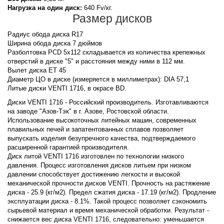
Нагрузка на один диск:
640 Fv/кг.
Размер дисков
Радиус обода диска R17
Ширина обода диска 7 дюймов
Разболтовка PCD 5x112 складывается из количества крепежных
отверстий в диске "5" и расстояния между ними в 112 мм.
Вылет диска ET 45
Диаметр ЦО в диске (измеряется в миллиметрах): DIA 57,1
Литые диски VENTI 1716, в окрасе BD.
Диски VENTI 1716 - Российский производитель. Изготавливаются
на заводе "Азов-Тэк" в г. Азове, Ростовской области.
Использование высокоточных литейных машин, современных
плавильных печей и запатентованных сплавов позволяет
выпускать изделия безупречного качества, подтверждаемого
расширенной гарантией производителя.
Диск литой VENTI 1716 изготовлен по технологии низкого
давления. Процесс изготовления дисков литьем при низком
давлении способствует достижению легкости и высокой
механической прочности дисков VENTI. Прочность на растяжение
диска - 25.9 (кг/м2). Предел сжатия диска - 17.19 (кг/м2). Продление
эксплуатации диска - 8.1%. Такой процесс позволяет сэкономить
сырьевой материал и время механической обработки. Результат -
снижается вес диска VENTI 1716, следовательно: уменьшается