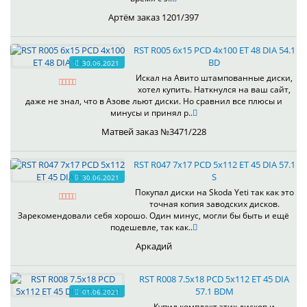
Артём заказ 1201/397
RST R005 6x15 PCD 4x100 ET 48 DIA 54.1
BD
30.06.2021
Искал на Авито штампованные диски,
хотел купить. Наткнулся на ваш сайт,
даже не знал, что в Азове льют диски. Но сравнил все плюсы и
минусы и принял р..
Матвей заказ №3471/228
RST R047 7x17 PCD 5x112 ET 45 DIA 57.1
S
30.06.2021
Покупал диски на Skoda Yeti так как это
точная копия заводских дисков.
Зарекомендовали себя хорошо. Один минус, могли бы быть и ещё
подешевле, так как..
Аркадий
RST R008 7.5x18 PCD 5x112 ET 45 DIA
57.1 BDM
01.06.2021
Купил комплект этих дисков,и