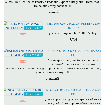
ключи на 21 сдирают краску в колодцах крепления у внешнего края,
но по диаметру подходя..
Евгений
NEO 940 7.5x19 PCD 5x114.3 ET 40 DIA
60.1 BD
24.07.2022
Супер! https://youtu.be/7j60Im72hMg..
RAV4
RST R015 6x15 PCD 4x100 ET 40 DIA 60.1
BD
13.05.2022
Диски красивые, влюбился с первого
взгляда! При покупке, везде как
назойливая реклама "перед отправкой все тщательно проверяется",
увы не замелил тщат..
Аркадий
NEO 573 6x15 PCD 4x100 ET 45 DIA 60.1
BD
20.03.2022
Диски пришли один поцарапаный один
погнутый . Совет проверяйте диски на