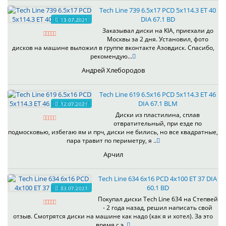
Tech Line 739 6.5x17 PCD 5x114.3 ET 40
DIA 67.1 BD
13.07.2021
Заказывал диски на KIA, приехали до
Москвы за 2 дня. Установил, фото
дисков на машине выложил в группе вконтакте Азовдиск. Спасибо,
рекомендую...
Андрей Хлебородов
Tech Line 619 6.5x16 PCD 5x114.3 ET 46
DIA 67.1 BLM
12.07.2021
Диски из пластилина, сплав
отвратительный, при езде по
подмосковью, избегаю ям и прч, диски не бились, но все квадратные,
пара травит по периметру, я ..
Арчил
Tech Line 634 6x16 PCD 4x100 ET 37 DIA
60.1 BD
03.07.2021
Покупал диски Tech Line 634 на Степвей
- 2 года назад, решил написать свой
отзыв. Смотрятся диски на машине как надо (как я и хотел). За это
время с э..