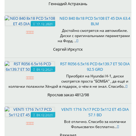
Геннадий Астрахань
NEO 840 8x18 PCD 5x108 ET 45 DIA 63.4
BLM
17.12.2021
Достойно смотрятся на автомобиле.
Диски с оригинальными параметрами
на Форд. ..
Сергей Иркутск
RST R056 6.5x16 PCD 6x139.7 ET 50 DIA
92.5 GRD
09.12.2021
Приобрёл на Hyundai H-1, диски
смотрятся проста "БОМБА" , да ещё и
колпачки полажили Хёндэй в подарок, о чём я не знал. Спасибо..
Ярослав заказ 4812/98
VENTI 1716 7x17 PCD 5x112 ET 45 DIA
57.1 BD
09.12.2021
Всё отлично. Спасибо за колпачки
Фольксваген бесплатно...
Рахмаил