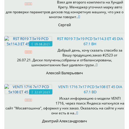
Взял для второго комплекта на Хундай
Крету. Менеджер уточнил марку авто
для проверки параметров дисков под конкретную машину, что уже о
многом говорит..
Сергей
RST R019 7.5x19 PCD 5x114.3 ET 45 DIA
67.1 BH
09.08.2021
Добрый день, хочу сказать спасибо за
Вашу продукцию,заказ #2523 от
26.07.21. Диски получены,собраны и отбалансированы,
шиномонтажник был удивлен-грузи..
Алексей Валерьевич
VENTI 1716 7x17 PCD 5x108 ET 45 DIA
67.1 BD
22.07.2021
Искал информацию о модели VENTI
1716, через поиск Яндекса наткнулся на
сайт "Мосавтошина", оформил у них заказ. Оказалось на сайте у них
они есть в на..
Дмитрий Александрович