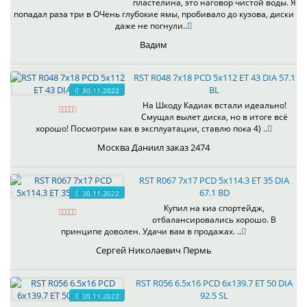
пластелина, это наговор чистой воды. Я
попадал раза три в ОЧень глубокие ямы, пробивало до кузова, диски
даже не погнули..
Вадим
RST R048 7x18 PCD 5x112 ET 43 DIA 57.1
BL
30.11.2022
На Шкоду Кадиак встали идеально!
Смущал вылет диска, но в итоге всё
хорошо! Посмотрим как в эксплуатации, ставлю пока 4) ..
Москва Даниил заказ 2474
RST R067 7x17 PCD 5x114.3 ET 35 DIA
67.1 BD
30.11.2022
Купил на киа спортейдж,
отбалансировались хорошо. В
принципе доволен. Удачи вам в продажах. ..
Сергей Николаевич Пермь
RST R056 6.5x16 PCD 6x139.7 ET 50 DIA
92.5 SL
30.11.2022