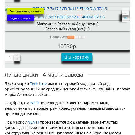
Бесплатная доставка
RST R017 7x17 PCD 5x112 ET 40 DIA 57.1 S
Лидер продаж!
Магазин: г. Ростов на Дону (шт.):
2
Резервный склад (шт.):
0
Наличие:
10530р.
В корзину
Литые диски - 4 марки завода
Диски марки
Tech Line
имеют широкий модельный ряд,
ориентированный на средний ценовой сегмент. Теч Лайн - первая
марка Азовских дисков.
Под брендом
NEO
производятся колеса с параметрами,
аналогичными параметрам колес, устанавливаемым заводами-
производителями.
Под маркой
VENTI
производится бюджетный вариант литых
дисков, для снижения стоимости которых применяются
конструктивные решения, направленные на снижение массы