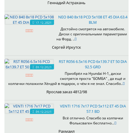
Геннадий Астрахань
NEO 840 8x18 PCD 5x108 ET 45 DIA 63.4
BLM
17.12.2021
Достойно смотрятся на автомобиле.
Диски с оригинальными параметрами
на Форд. ..
Сергей Иркутск
RST R056 6.5x16 PCD 6x139.7 ET 50 DIA
92.5 GRD
09.12.2021
Приобрёл на Hyundai H-1, диски
смотрятся проста "БОМБА" , да ещё и
колпачки полажили Хёндэй в подарок, о чём я не знал. Спасибо..
Ярослав заказ 4812/98
VENTI 1716 7x17 PCD 5x112 ET 45 DIA
57.1 BD
09.12.2021
Всё отлично. Спасибо за колпачки
Фольксваген бесплатно...
Рахмаил