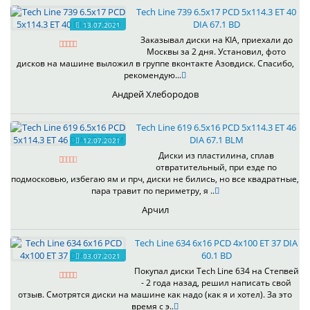
Tech Line 739 6.5x17 PCD 5x114.3 ET 40
DIA 67.1 BD
13.07.2021
Заказывал диски на KIA, приехали до
Москвы за 2 дня. Установил, фото
дисков на машине выложил в группе вконтакте Азовдиск. Спасибо,
рекомендую...
Андрей Хлебородов
Tech Line 619 6.5x16 PCD 5x114.3 ET 46
DIA 67.1 BLM
12.07.2021
Диски из пластилина, сплав
отвратительный, при езде по
подмосковью, избегаю ям и прч, диски не бились, но все квадратные,
пара травит по периметру, я ..
Арчил
Tech Line 634 6x16 PCD 4x100 ET 37 DIA
60.1 BD
03.07.2021
Покупал диски Tech Line 634 на Степвей
- 2 года назад, решил написать свой
отзыв. Смотрятся диски на машине как надо (как я и хотел). За это
время с э..