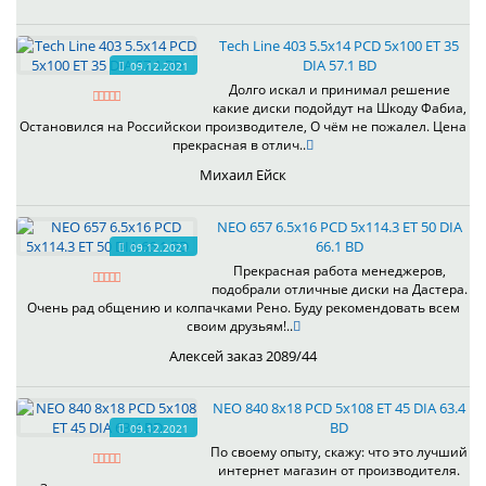
Tech Line 403 5.5x14 PCD 5x100 ET 35
DIA 57.1 BD
09.12.2021
Долго искал и принимал решение
какие диски подойдут на Шкоду Фабиа,
Остановился на Российскои производителе, О чём не пожалел. Цена
прекрасная в отлич..
Михаил Ейск
NEO 657 6.5x16 PCD 5x114.3 ET 50 DIA
66.1 BD
09.12.2021
Прекрасная работа менеджеров,
подобрали отличные диски на Дастера.
Очень рад общению и колпачками Рено. Буду рекомендовать всем
своим друзьям!..
Алексей заказ 2089/44
NEO 840 8x18 PCD 5x108 ET 45 DIA 63.4
BD
09.12.2021
По своему опыту, скажу: что это лучший
интернет магазин от производителя.