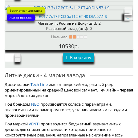
Бесплатная доставка
RST R017 7x17 PCD 5x112 ET 40 DIA 57.1 S
Лидер продаж!
Магазин: г. Ростов на Дону (шт.):
2
Резервный склад (шт.):
0
Наличие:
10530р.
В корзину
Литые диски - 4 марки завода
Диски марки
Tech Line
имеют широкий модельный ряд,
ориентированный на средний ценовой сегмент. Теч Лайн - первая
марка Азовских дисков.
Под брендом
NEO
производятся колеса с параметрами,
аналогичными параметрам колес, устанавливаемым заводами-
производителями.
Под маркой
VENTI
производится бюджетный вариант литых
дисков, для снижения стоимости которых применяются
конструктивные решения, направленные на снижение массы