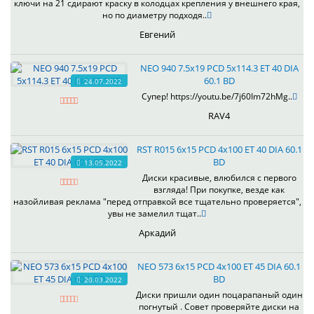
ключи на 21 сдирают краску в колодцах крепления у внешнего края,
но по диаметру подходя..
Евгений
NEO 940 7.5x19 PCD 5x114.3 ET 40 DIA
60.1 BD
24.07.2022
Супер! https://youtu.be/7j60Im72hMg..
RAV4
RST R015 6x15 PCD 4x100 ET 40 DIA 60.1
BD
13.05.2022
Диски красивые, влюбился с первого
взгляда! При покупке, везде как
назойливая реклама "перед отправкой все тщательно проверяется",
увы не замелил тщат..
Аркадий
NEO 573 6x15 PCD 4x100 ET 45 DIA 60.1
BD
20.03.2022
Диски пришли один поцарапаный один
погнутый . Совет проверяйте диски на