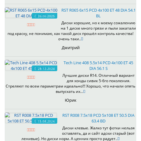
RST R065 6x15 PCD 4x100 ET 48 DIA 54.1
BL
26.06.2025
Диски хорошие, но к моему сожалению
на 1 диске много грязи и пыли закатали
под краску, не понимаю, как такой диск прошёл контроль качества!
очень таки..
Дмитрий
Tech Line 408 5.5x14 PCD 4x100 ET 45
DIA 56.1 S
28.12.2024
Лучшие диски R14. Отличный вариант
для хонды сивик 5-6го поколения.
Стреляют по всем параметрам идеально!!! Хорошо, что начали опять
выпускать их...
Юрик
RST R008 7.5x18 PCD 5x108 ET 50.5 DIA
63.4 BD
15.08.2024
Диски клевые. Жалко тут фотки нельзя
оставлять, да и сайт адски старый (вот
ленивые). Но диски норм. А ценник просто радует..