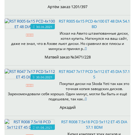
Артём заказ 1201/397
RST R005 6x15 PCD 4x100 ET 48 DIA 54.1
BD
30.06.2021
Искал на Авито штампованные диски,
хотел купить. Наткнулся на ваш сайт,
даже не знал, что в Азове льют диски. Но сравнил все плюсы и
минусы и принял р..
Матвей заказ №3471/228
RST R047 7x17 PCD 5x112 ET 45 DIA 57.1
S
30.06.2021
Покупал диски на Skoda Yeti так как это
точная копия заводских дисков.
Зарекомендовали себя хорошо. Один минус, могли бы быть и ещё
подешевле, так как..
Аркадий
RST R008 7.5x18 PCD 5x112 ET 45 DIA
57.1 BDM
01.06.2021
Купил комплект этих дисков,и