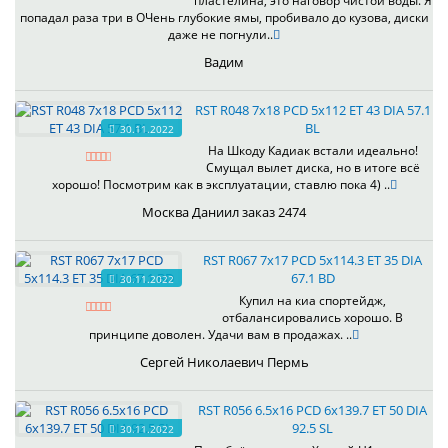
пластелина, это наговор чистой воды. Я
попадал раза три в ОЧень глубокие ямы, пробивало до кузова, диски
даже не погнули..
Вадим
RST R048 7x18 PCD 5x112 ET 43 DIA 57.1
BL
30.11.2022
На Шкоду Кадиак встали идеально!
Смущал вылет диска, но в итоге всё
хорошо! Посмотрим как в эксплуатации, ставлю пока 4) ..
Москва Даниил заказ 2474
RST R067 7x17 PCD 5x114.3 ET 35 DIA
67.1 BD
30.11.2022
Купил на киа спортейдж,
отбалансировались хорошо. В
принципе доволен. Удачи вам в продажах. ..
Сергей Николаевич Пермь
RST R056 6.5x16 PCD 6x139.7 ET 50 DIA
92.5 SL
30.11.2022