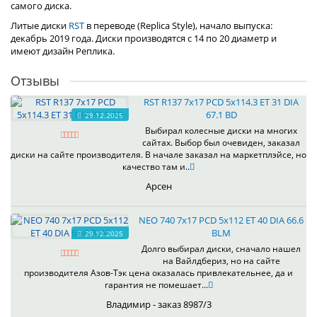
самого диска.
Литые диски
RST
в переводе (Replica Style), начало выпуска:
декабрь 2019 года. Диски производятся с 14 по 20 диаметр и
имеют дизайн Реплика.
Отзывы
RST R137 7x17 PCD 5x114.3 ET 31 DIA
67.1 BD
29.12.2025
Выбирал колесные диски на многих
сайтах. Выбор был очевиден, заказал
диски на сайте производителя. В начале заказал на маркетплэйсе, но
качество там и..
Арсен
NEO 740 7x17 PCD 5x112 ET 40 DIA 66.6
BLM
29.12.2025
Долго выбирал диски, сначало нашел
на Вайлдбериз, но на сайте
производителя Азов-Тэк цена оказалась привлекательнее, да и
гарантия не помешает...
Владимир - заказ 8987/3