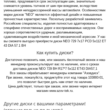
топливо, продлевается срок эксплуатации шин, значительно
снижается уровень толчков от шин при вождении, вследствие
уменьшения неподрессоренной массы автомобиля. Особенностями
марки дисков "NEO" являются эффектный дизайн и повышенные
прочностные характеристики. Поскольку разработкой занимались
Российские специалисты, изделия полностью адаптированы к
специфике отечественных дорог и воспринимаемых нагрузок. Они
хорошо сопротивляются ударным, разламывающим,
сдавливающим воздействиям и иной механической агрессии. У нас
вы сможете выгодно приобрести диски NEO 729 7x17 PCD 5x112 ET
43 DIA 57.1 BH
Как купить диски?
Достаточно позвонить нам, или заказать бесплатный звонок и наш
менеджер проконсультирует вас по наличию, или о сроках
доставка дисков NEO 729 BH R17*7 5x112 ET43 DIA57,1
Все заказы обрабатывают менеджеры компании "Азовдиск".
При звонке, пожалуйста, продиктуйте этот код товара 103893-01,
это позволит быстрее дать нам ответ по наличию.
Цена действует, только при заказе, или звонке через интернет
магазин www.azov-tek.ru.
Другие диски с вашими параметрами!