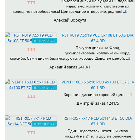
Приобрёл диски на Хундай H1 подошли
идеально, никаких приставочных
колец, не потребовалось! Центральное отверстие, родное! ..
Алексей Воркута
RST R019 7.5x19 PCD 5x108 ET 50.5 DIA
63.4 BD
30.11.2022
Покупал диски на Форд,
укомплектовали колпачками Форд,
спасибо. Сами диски балансируются хорошо! Доволен ценой. ..
Аркадий заказ 2410/1
VENTI 1603 6.5x16 PCD 4x100 ET 37 DIA
60.1 BD
30.11.2022
Хорошие диски по хорошей цене. ..
Дмитрий заказ 1241/5
RST R057 7x17 PCD 5x114.3 ET 50 DIA
67.1 BD
19.10.2022
Один недостаток-штатный ключ
мазда-6 на 21 или другие балонные