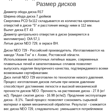
Размер дисков
Диаметр обода диска R17
Ширина обода диска 7 дюймов
Сверловка PCD 5x112 складывается из количества крепежных
отверстий в диске "5" и расстояния между ними в 112 мм.
Вылет диска ET 43
Диаметр центрального отверстия в диске (измеряется в
миллиметрах): DIA 57,1
Литые диски NEO 729, в окрасе BH.
Диски NEO 729 - Российский производитель. Изготавливаются на
заводе "Азов-Тэк" в г. Азове, Ростовской области.
Использование высокоточных литейных машин, современных
плавильных печей и запатентованных сплавов позволяет
выпускать изделия безупречного качества, подтверждаемого всеми
возможными сертификатами.
Диск литой NEO 729 изготовлен по технологии низкого давления.
Процесс изготовления дисков литьем при низком давлении
способствует достижению легкости и высокой механической
прочности дисков NEO. Прочность на растяжение диска - 27.8 (кг/
м2). Предел сжатия диска - 16.98 (кг/м2). Продление эксплуатации
диска - 8.1%. Такой процесс позволяет сэкономить сырьевой
материал и время механической обработки. Результат - снижается
вес диска NEO 729, следовательно: уменьшается потребляемое