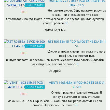
Tech Line 721 7.5x17 PCD 5x114.3 ET 50
DIA 67.1 S
04.10.2023
Не плохие диски. беру на зиму, рисунок
снежинки очень заходит в сезон.
Отработали почти 10лет, в этом сезоне 23г достал, начала лупится
краска. реаген..
Дима Бедный
RST R015 6x15 PCD 4x100 ET 46 DIA 54.1
SL
26.09.2023
Диски в анфас смотрятся отлично но в
профиль всё портит вид
выпукловатость в посадочном месте. Делайте или плоский дизайн
или впуклый, так более совре..
Андрей
VENTI 1603 6.5x16 PCD 4x98 ET 38 DIA
58.6 BL
19.09.2023
Очень привлекательная модель. В
живую выглядят очень стильно,
лаконично, не вычурно. Очень жаль что так редко доступны для
заказа. Надеюсь что снова п..