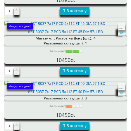
10380р.
В корзину
Лидер продаж!
RST R037 7x17 PCD 5x112 ET 45 DIA 57.1 BD
Магазин: г. Ростов на Дону (шт.):
4
Резервный склад (шт.):
1
Наличие:
10450р.
В корзину
Лидер продаж!
RST R037 7x17 PCD 5x112 ET 40 DIA 57.1 BD
Резервный склад (шт.):
3
Наличие:
10450р.
В корзину