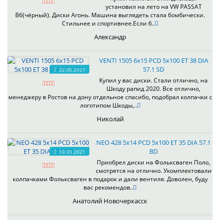
установил на лето на VW PASSAT
B6(чёрный). Диски Агонь. Машина выглядеть стала бомбически.
Стильнее и спортивнее.Если б..
Александр
VENTI 1505 6x15 PCD 5x100 ET 38 DIA
57.1 SD
22.05.2021
Купил у вас диски. Стали отлично, на
Шкоду рапид 2020. Все отлично,
менеджеру в Ростов на дону отдельное спасибо, подобрал колпачки с
логотипом Шкоды,..
Николай
NEO 428 5x14 PCD 5x100 ET 35 DIA 57.1
BD
10.05.2021
Приобрел диски на Фольксваген Поло,
смотрятся на отлично. Укомплектовали
колпачками Фольксваген в подарок и дали вентиля. Доволен, буду
вас рекомендов..
Анатолий Новочеркасск