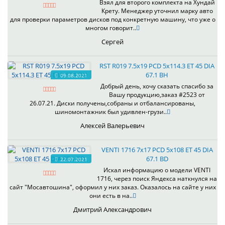
Взял для второго комплекта на Хундай
Крету. Менеджер уточнил марку авто
для проверки параметров дисков под конкретную машину, что уже о
многом говорит..
Сергей
RST R019 7.5x19 PCD 5x114.3 ET 45 DIA
67.1 BH
09.08.2021
Добрый день, хочу сказать спасибо за
Вашу продукцию,заказ #2523 от
26.07.21. Диски получены,собраны и отбалансированы,
шиномонтажник был удивлен-грузи..
Алексей Валерьевич
VENTI 1716 7x17 PCD 5x108 ET 45 DIA
67.1 BD
22.07.2021
Искал информацию о модели VENTI
1716, через поиск Яндекса наткнулся на
сайт "Мосавтошина", оформил у них заказ. Оказалось на сайте у них
они есть в на..
Дмитрий Александрович