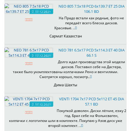
NEO 805 7.5x18 PCD 6x139.7 ET 25 DIA
106.1 BD
17.12.2021
На Прадо встали как родные, фото не
передаёт всего блеска дисков.
Красивые. ..
Сармат Казахстан
NEO 781 6.5x17 PCD 5x114.3 ET 40 DIA
66.1 S
17.12.2021
Долго ждал производства этой модели
дисков. Поставил себе на Дастера,
также было укомплектованы колпачками Рено и вентилями.
Смотрятся хорошо, посмотр..
Дима Шахты
VENTI 1704 7x17 PCD 5x112 ET 45 DIA
57.1 BD
17.12.2021
Покупкой доволен. Диски лёгкие, езжу 2
год. Брал себе на Фольксваген,
колпачки с логотипом шли в комплекте. Покупаю у Азов диск уже
второй комплект. ..