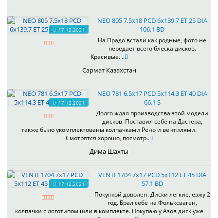
NEO 805 7.5x18 PCD 6x139.7 ET 25 DIA
106.1 BD
17.12.2021
На Прадо встали как родные, фото не
передаёт всего блеска дисков.
Красивые. ..
Сармат Казахстан
NEO 781 6.5x17 PCD 5x114.3 ET 40 DIA
66.1 S
17.12.2021
Долго ждал производства этой модели
дисков. Поставил себе на Дастера,
также было укомплектованы колпачками Рено и вентилями.
Смотрятся хорошо, посмотр..
Дима Шахты
VENTI 1704 7x17 PCD 5x112 ET 45 DIA
57.1 BD
17.12.2021
Покупкой доволен. Диски лёгкие, езжу 2
год. Брал себе на Фольксваген,
колпачки с логотипом шли в комплекте. Покупаю у Азов диск уже