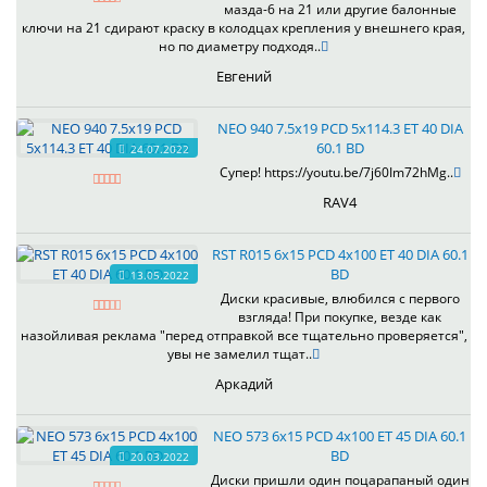
мазда-6 на 21 или другие балонные
ключи на 21 сдирают краску в колодцах крепления у внешнего края,
но по диаметру подходя..
Евгений
NEO 940 7.5x19 PCD 5x114.3 ET 40 DIA
60.1 BD
24.07.2022
Супер! https://youtu.be/7j60Im72hMg..
RAV4
RST R015 6x15 PCD 4x100 ET 40 DIA 60.1
BD
13.05.2022
Диски красивые, влюбился с первого
взгляда! При покупке, везде как
назойливая реклама "перед отправкой все тщательно проверяется",
увы не замелил тщат..
Аркадий
NEO 573 6x15 PCD 4x100 ET 45 DIA 60.1
BD
20.03.2022
Диски пришли один поцарапаный один