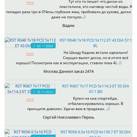
Тут кто то пишет что диски из
пластелина, это наговор чистой воды. Я
попадал раза три в ОЧень глубокие ямы, пробивало до кузова, диски
даже не погнули..
Вадим
RST R048 7x18 PCD 5x112 ET 43 DIA 57.1
BL
30.11.2022
На Шкоду Кадиак встали идеально!
Смущал вылет диска, но в итоге всё
хорошо! Посмотрим как в эксплуатации, ставлю пока 4) ..
Москва Даниил заказ 2474
RST R067 7x17 PCD 5x114.3 ET 35 DIA
67.1 BD
30.11.2022
Купил на киа спортейдж,
отбалансировались хорошо. В
принципе доволен. Удачи вам в продажах. ..
Сергей Николаевич Пермь
RST R056 6.5x16 PCD 6x139.7 ET 50 DIA