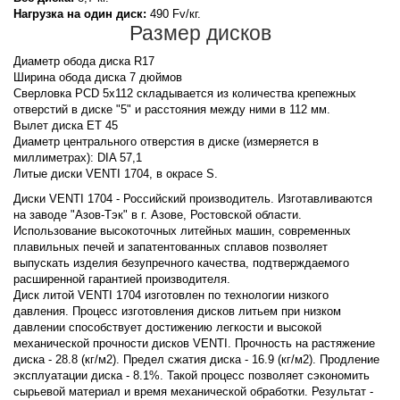
Нагрузка на один диск:
490 Fv/кг.
Размер дисков
Диаметр обода диска R17
Ширина обода диска 7 дюймов
Сверловка PCD 5x112 складывается из количества крепежных
отверстий в диске "5" и расстояния между ними в 112 мм.
Вылет диска ET 45
Диаметр центрального отверстия в диске (измеряется в
миллиметрах): DIA 57,1
Литые диски VENTI 1704, в окрасе S.
Диски VENTI 1704 - Российский производитель. Изготавливаются
на заводе "Азов-Тэк" в г. Азове, Ростовской области.
Использование высокоточных литейных машин, современных
плавильных печей и запатентованных сплавов позволяет
выпускать изделия безупречного качества, подтверждаемого
расширенной гарантией производителя.
Диск литой VENTI 1704 изготовлен по технологии низкого
давления. Процесс изготовления дисков литьем при низком
давлении способствует достижению легкости и высокой
механической прочности дисков VENTI. Прочность на растяжение
диска - 28.8 (кг/м2). Предел сжатия диска - 16.9 (кг/м2). Продление
эксплуатации диска - 8.1%. Такой процесс позволяет сэкономить
сырьевой материал и время механической обработки. Результат -