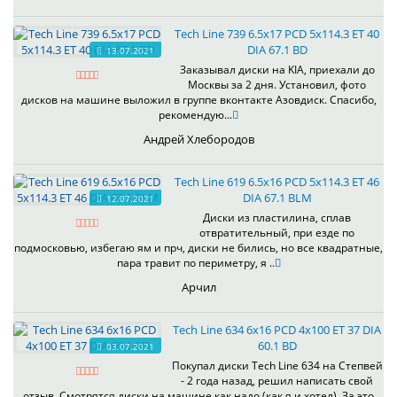
Tech Line 739 6.5x17 PCD 5x114.3 ET 40
DIA 67.1 BD
13.07.2021
Заказывал диски на KIA, приехали до
Москвы за 2 дня. Установил, фото
дисков на машине выложил в группе вконтакте Азовдиск. Спасибо,
рекомендую...
Андрей Хлебородов
Tech Line 619 6.5x16 PCD 5x114.3 ET 46
DIA 67.1 BLM
12.07.2021
Диски из пластилина, сплав
отвратительный, при езде по
подмосковью, избегаю ям и прч, диски не бились, но все квадратные,
пара травит по периметру, я ..
Арчил
Tech Line 634 6x16 PCD 4x100 ET 37 DIA
60.1 BD
03.07.2021
Покупал диски Tech Line 634 на Степвей
- 2 года назад, решил написать свой
отзыв. Смотрятся диски на машине как надо (как я и хотел). За это