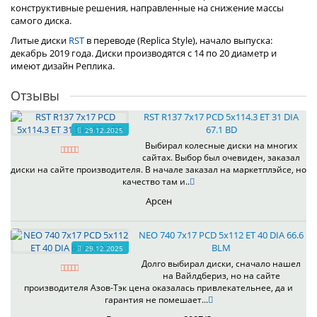
конструктивные решения, направленные на снижение массы
самого диска.
Литые диски
RST
в переводе (Replica Style), начало выпуска:
декабрь 2019 года. Диски производятся с 14 по 20 диаметр и
имеют дизайн Реплика.
Отзывы
RST R137 7x17 PCD 5x114.3 ET 31 DIA
67.1 BD
29.12.2025
Выбирал колесные диски на многих
сайтах. Выбор был очевиден, заказал
диски на сайте производителя. В начале заказал на маркетплэйсе, но
качество там и..
Арсен
NEO 740 7x17 PCD 5x112 ET 40 DIA 66.6
BLM
29.12.2025
Долго выбирал диски, сначало нашел
на Вайлдбериз, но на сайте
производителя Азов-Тэк цена оказалась привлекательнее, да и
гарантия не помешает...