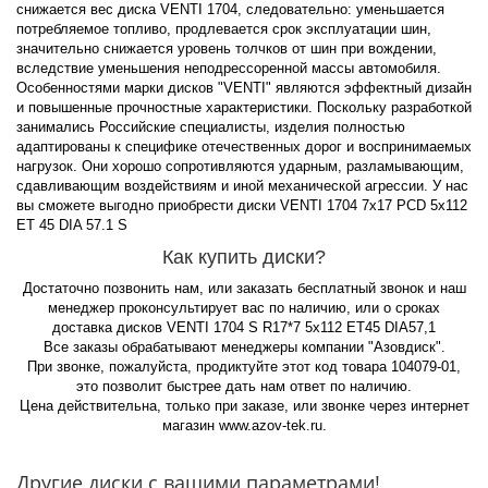
снижается вес диска VENTI 1704, следовательно: уменьшается
потребляемое топливо, продлевается срок эксплуатации шин,
значительно снижается уровень толчков от шин при вождении,
вследствие уменьшения неподрессоренной массы автомобиля.
Особенностями марки дисков "VENTI" являются эффектный дизайн
и повышенные прочностные характеристики. Поскольку разработкой
занимались Российские специалисты, изделия полностью
адаптированы к специфике отечественных дорог и воспринимаемых
нагрузок. Они хорошо сопротивляются ударным, разламывающим,
сдавливающим воздействиям и иной механической агрессии. У нас
вы сможете выгодно приобрести диски VENTI 1704 7x17 PCD 5x112
ET 45 DIA 57.1 S
Как купить диски?
Достаточно позвонить нам, или заказать бесплатный звонок и наш
менеджер проконсультирует вас по наличию, или о сроках
доставка дисков VENTI 1704 S R17*7 5x112 ET45 DIA57,1
Все заказы обрабатывают менеджеры компании "Азовдиск".
При звонке, пожалуйста, продиктуйте этот код товара 104079-01,
это позволит быстрее дать нам ответ по наличию.
Цена действительна, только при заказе, или звонке через интернет
магазин www.azov-tek.ru.
Другие диски с вашими параметрами!