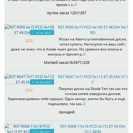
время с э..
Артём заказ 1201/397
RST R005 6x15 PCD 4x100 ET 48 DIA 54.1
BD
30.06.2021
Искал на Авито штампованные диски,
хотел купить. Наткнулся на ваш сайт,
даже не знал, что в Азове льют диски. Но сравнил все плюсы и
минусы и принял р..
Матвей заказ №3471/228
RST R047 7x17 PCD 5x112 ET 45 DIA 57.1
S
30.06.2021
Покупал диски на Skoda Yeti так как это
точная копия заводских дисков.
Зарекомендовали себя хорошо. Один минус, могли бы быть и ещё
подешевле, так как..
Аркадий
RST R008 7.5x18 PCD 5x112 ET 45 DIA
57.1 BDM
01.06.2021