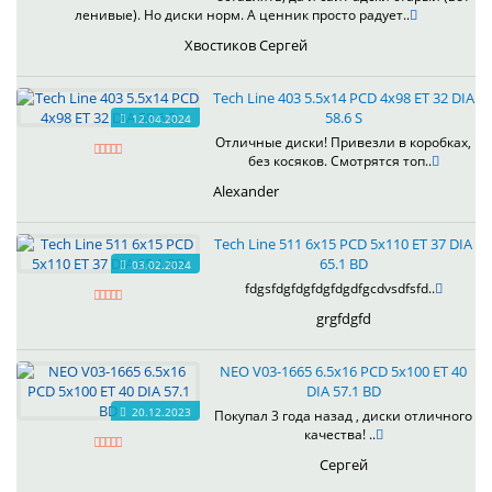
ленивые). Но диски норм. А ценник просто радует..
Хвостиков Сергей
Tech Line 403 5.5x14 PCD 4x98 ET 32 DIA
58.6 S
12.04.2024
Отличные диски! Привезли в коробках,
без косяков. Смотрятся топ..
Alexander
Tech Line 511 6x15 PCD 5x110 ET 37 DIA
65.1 BD
03.02.2024
fdgsfdgfdgfdgfdgdfgcdvsdfsfd..
grgfdgfd
NEO V03-1665 6.5x16 PCD 5x100 ET 40
DIA 57.1 BD
20.12.2023
Покупал 3 года назад , диски отличного
качества! ..
Сергей