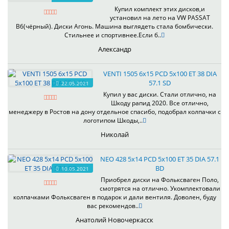
Купил комплект этих дисков,и
установил на лето на VW PASSAT
B6(чёрный). Диски Агонь. Машина выглядеть стала бомбически.
Стильнее и спортивнее.Если б..
Александр
VENTI 1505 6x15 PCD 5x100 ET 38 DIA
57.1 SD
22.05.2021
Купил у вас диски. Стали отлично, на
Шкоду рапид 2020. Все отлично,
менеджеру в Ростов на дону отдельное спасибо, подобрал колпачки с
логотипом Шкоды,..
Николай
NEO 428 5x14 PCD 5x100 ET 35 DIA 57.1
BD
10.05.2021
Приобрел диски на Фольксваген Поло,
смотрятся на отлично. Укомплектовали
колпачками Фольксваген в подарок и дали вентиля. Доволен, буду
вас рекомендов..
Анатолий Новочеркасск