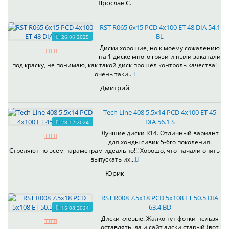
Ярослав С.
RST R065 6x15 PCD 4x100 ET 48 DIA 54.1
BL
26.06.2025
Диски хорошие, но к моему сожалению
на 1 диске много грязи и пыли закатали
под краску, не понимаю, как такой диск прошёл контроль качества!
очень таки..
Дмитрий
Tech Line 408 5.5x14 PCD 4x100 ET 45
DIA 56.1 S
28.12.2024
Лучшие диски R14. Отличный вариант
для хонды сивик 5-6го поколения.
Стреляют по всем параметрам идеально!!! Хорошо, что начали опять
выпускать их...
Юрик
RST R008 7.5x18 PCD 5x108 ET 50.5 DIA
63.4 BD
15.08.2024
Диски клевые. Жалко тут фотки нельзя
оставлять, да и сайт адски старый (вот