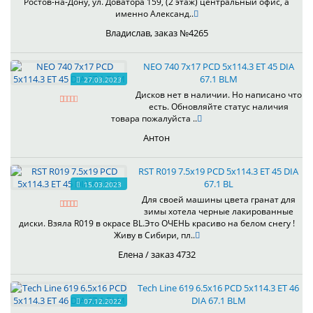
Ростов-на-Дону, ул. Доватора 159, (2 этаж) центральный офис, а
именно Александ..
Владислав, заказ №4265
NEO 740 7x17 PCD 5x114.3 ET 45 DIA
67.1 BLM
27.03.2023
Дисков нет в наличии. Но написано что
есть. Обновляйте статус наличия
товара пожалуйста ..
Антон
RST R019 7.5x19 PCD 5x114.3 ET 45 DIA
67.1 BL
15.03.2023
Для своей машины цвета гранат для
зимы хотела черные лакированные
диски. Взяла R019 в окрасе BL.Это ОЧЕНЬ красиво на белом снегу !
Живу в Сибири, пл..
Елена / заказ 4732
Tech Line 619 6.5x16 PCD 5x114.3 ET 46
DIA 67.1 BLM
07.12.2022