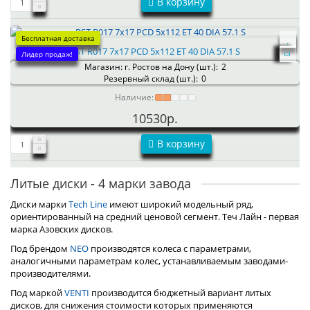
В корзину
Бесплатная доставка
RST R017 7x17 PCD 5x112 ET 40 DIA 57.1 S
Лидер продаж!
Магазин: г. Ростов на Дону (шт.):
2
Резервный склад (шт.):
0
Наличие:
10530р.
В корзину
Литые диски - 4 марки завода
Диски марки
Tech Line
имеют широкий модельный ряд,
ориентированный на средний ценовой сегмент. Теч Лайн - первая
марка Азовских дисков.
Под брендом
NEO
производятся колеса с параметрами,
аналогичными параметрам колес, устанавливаемым заводами-
производителями.
Под маркой
VENTI
производится бюджетный вариант литых
дисков, для снижения стоимости которых применяются