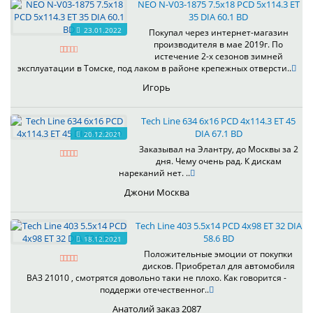
NEO N-V03-1875 7.5x18 PCD 5x114.3 ET
35 DIA 60.1 BD
23.01.2022
Покупал через интернет-магазин
производителя в мае 2019г. По
истечение 2-х сезонов зимней
эксплуатации в Томске, под лаком в районе крепежных отверсти..
Игорь
Tech Line 634 6x16 PCD 4x114.3 ET 45
DIA 67.1 BD
20.12.2021
Заказывал на Элантру, до Москвы за 2
дня. Чему очень рад. К дискам
нареканий нет. ..
Джони Москва
Tech Line 403 5.5x14 PCD 4x98 ET 32 DIA
58.6 BD
18.12.2021
Положительные эмоции от покупки
дисков. Приобретал для автомобиля
ВАЗ 21010 , смотрятся довольно таки не плохо. Как говорится -
поддержи отечественног..
Анатолий заказ 2087