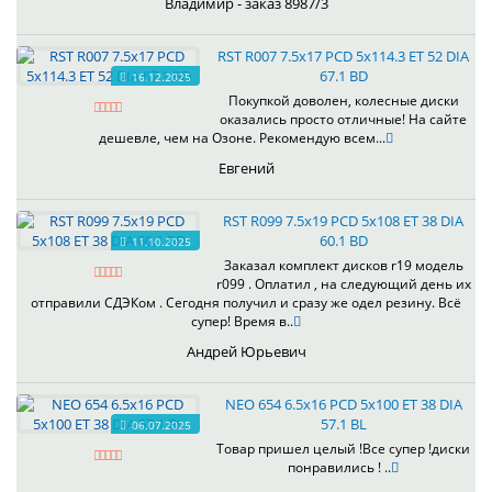
Владимир - заказ 8987/3
RST R007 7.5x17 PCD 5x114.3 ET 52 DIA
67.1 BD
16.12.2025
Покупкой доволен, колесные диски
оказались просто отличные! На сайте
дешевле, чем на Озоне. Рекомендую всем...
Евгений
RST R099 7.5x19 PCD 5x108 ET 38 DIA
60.1 BD
11.10.2025
Заказал комплект дисков r19 модель
r099 . Оплатил , на следующий день их
отправили СДЭКом . Сегодня получил и сразу же одел резину. Всё
супер! Время в..
Андрей Юрьевич
NEO 654 6.5x16 PCD 5x100 ET 38 DIA
57.1 BL
06.07.2025
Товар пришел целый !Все супер !диски
понравились ! ..