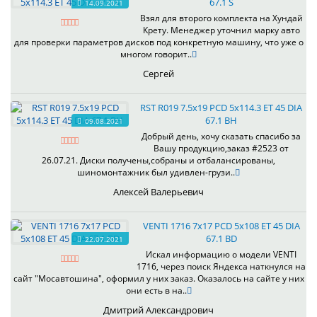
67.1 S
14.09.2021
Взял для второго комплекта на Хундай
Крету. Менеджер уточнил марку авто
для проверки параметров дисков под конкретную машину, что уже о
многом говорит..
Сергей
RST R019 7.5x19 PCD 5x114.3 ET 45 DIA
67.1 BH
09.08.2021
Добрый день, хочу сказать спасибо за
Вашу продукцию,заказ #2523 от
26.07.21. Диски получены,собраны и отбалансированы,
шиномонтажник был удивлен-грузи..
Алексей Валерьевич
VENTI 1716 7x17 PCD 5x108 ET 45 DIA
67.1 BD
22.07.2021
Искал информацию о модели VENTI
1716, через поиск Яндекса наткнулся на
сайт "Мосавтошина", оформил у них заказ. Оказалось на сайте у них
они есть в на..
Дмитрий Александрович