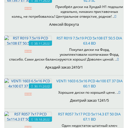
92.5 SL
30.11.2022
Приобрёл диски на Хундай H1 подошли
идеально, никаких приставочных
колец, не потребовалось! Центральное отверстие, родное! ..
Алексей Воркута
RST R019 7.5x19 PCD 5x108 ET 50.5 DIA
63.4 BD
30.11.2022
Покупал диски на Форд,
укомплектовали колпачками Форд,
спасибо. Сами диски балансируются хорошо! Доволен ценой. ..
Аркадий заказ 2410/1
VENTI 1603 6.5x16 PCD 4x100 ET 37 DIA
60.1 BD
30.11.2022
Хорошие диски по хорошей цене. ..
Дмитрий заказ 1241/5
RST R057 7x17 PCD 5x114.3 ET 50 DIA
67.1 BD
19.10.2022
Один недостаток-штатный ключ