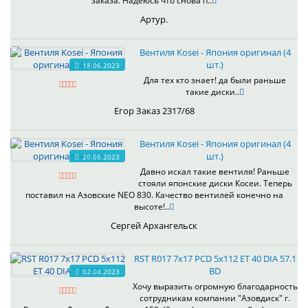
заказа. Надеюсь что снова п..
Артур.
Вентиля Kosei - Япония оригинал (4
шт.)
18.06.2023
Для тех кто знает! да были раньше
такие диски..
Егор Заказ 2317/68
Вентиля Kosei - Япония оригинал (4
шт.)
20.05.2023
Давно искал такие вентиля! Раньше
стояли японские диски Косеи. Теперь
поставил на Азовские NEO 830. Качество вентилей конечно на
высоте!..
Сергей Архангельск
RST R017 7x17 PCD 5x112 ET 40 DIA 57.1
BD
02.04.2023
Хочу выразить огромную благодарность
сотрудникам компании "Азовдиск" г.