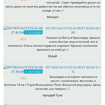
погнутый . Совет проверяйте диски на
свету сразу на наличие дефектов так как обычно получаешь в тк на
складе ,а там..
Михаил
RST R015 6x15 PCD 4x100 ET 40 DIA 60.1
BD
13.03.2022
Заказал на Весту в Краснодар, пришли
очень быстро. вид отличный, все в
комплекте. Очень легкие подвеска отдыхает. Крышки колпачков
приклеил на клей дл..
Юрий
RST R025 6x15 PCD 5x100 ET 38 DIA 57.1
SL
28.01.2022
Заказывал в интернет магазине в
месте с колпачками, вентиляи и
болтами 14 на 1.5 для Фольксваген Поло. Внешний вид хорош. Цена,
качество, как говоритс..
Аркадий Тула