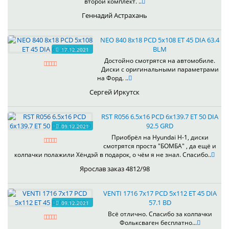
второй комплект. ..
Геннадий Астрахань
NEO 840 8x18 PCD 5x108 ET 45 DIA 63.4
BLM
17.12.2021
Достойно смотрятся на автомобиле.
Диски с оригинальными параметрами
на Форд. ..
Сергей Иркутск
RST R056 6.5x16 PCD 6x139.7 ET 50 DIA
92.5 GRD
09.12.2021
Приобрёл на Hyundai H-1, диски
смотрятся проста "БОМБА" , да ещё и
колпачки полажили Хёндэй в подарок, о чём я не знал. Спасибо..
Ярослав заказ 4812/98
VENTI 1716 7x17 PCD 5x112 ET 45 DIA
57.1 BD
09.12.2021
Всё отлично. Спасибо за колпачки
Фольксваген бесплатно...