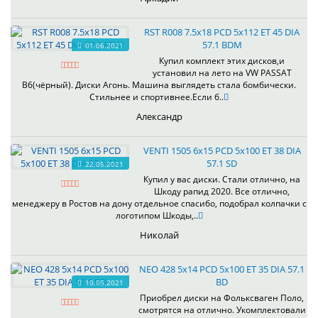
RST R008 7.5x18 PCD 5x112 ET 45 DIA
57.1 BDM
01.06.2021
Купил комплект этих дисков,и
установил на лето на VW PASSAT
B6(чёрный). Диски Агонь. Машина выглядеть стала бомбически.
Стильнее и спортивнее.Если б..
Александр
VENTI 1505 6x15 PCD 5x100 ET 38 DIA
57.1 SD
22.05.2021
Купил у вас диски. Стали отлично, на
Шкоду рапид 2020. Все отлично,
менеджеру в Ростов на дону отдельное спасибо, подобрал колпачки с
логотипом Шкоды,..
Николай
NEO 428 5x14 PCD 5x100 ET 35 DIA 57.1
BD
10.05.2021
Приобрел диски на Фольксваген Поло,
смотрятся на отлично. Укомплектовали