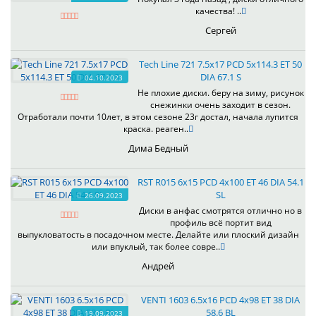
качества! ..
Сергей
Tech Line 721 7.5x17 PCD 5x114.3 ET 50
DIA 67.1 S
04.10.2023
Не плохие диски. беру на зиму, рисунок
снежинки очень заходит в сезон.
Отработали почти 10лет, в этом сезоне 23г достал, начала лупится
краска. реаген..
Дима Бедный
RST R015 6x15 PCD 4x100 ET 46 DIA 54.1
SL
26.09.2023
Диски в анфас смотрятся отлично но в
профиль всё портит вид
выпукловатость в посадочном месте. Делайте или плоский дизайн
или впуклый, так более совре..
Андрей
VENTI 1603 6.5x16 PCD 4x98 ET 38 DIA
58.6 BL
19.09.2023