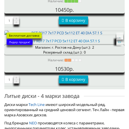
Наличие:
10450р.
В корзину
Бесплатная доставка
RST R017 7x17 PCD 5x112 ET 40 DIA 57.1 S
Лидер продаж!
Магазин: г. Ростов на Дону (шт.):
2
Резервный склад (шт.):
0
Наличие:
10530р.
В корзину
Литые диски - 4 марки завода
Диски марки
Tech Line
имеют широкий модельный ряд,
ориентированный на средний ценовой сегмент. Теч Лайн - первая
марка Азовских дисков.
Под брендом
NEO
производятся колеса с параметрами,
аналогичными параметрам колес, устанавливаемым заводами-