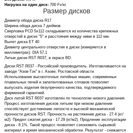
Нагрузка на один диск:
700 Fv/кг.
Размер дисков
Диаметр обода диска R17
Ширина обода диска 7 дюймов
Сверловка PCD 5x112 складывается из количества крепежных
отверстий в диске "5" и расстояния между ними в 112 мм.
Вылет диска ET 40
Диаметр центрального отверстия в диске (измеряется в
миллиметрах): DIA 57,1
Литые диски RST R037, в окрасе BD.
Диски RST R037 - Российский производитель. Изготавливаются на
заводе "Азов-Тэк" в г. Азове, Ростовской области.
Использование высокоточных литейных машин, современных
плавильных печей и запатентованных сплавов позволяет
выпускать изделия безупречного качества, подтверждаемого
фирменной гарантией.
Диск литой RST R037 изготовлен по технологии низкого давления.
Процесс изготовления дисков литьем при низком давлении
способствует достижению легкости и высокой механической
прочности дисков RST. Прочность на растяжение диска - 27.4 (кг/
м2). Предел сжатия диска - 17.29 (кг/м2). Продление эксплуатации
диска - 8.1%. Такой процесс позволяет сэкономить сырьевой
материал и время механической обработки. Результат - снижается