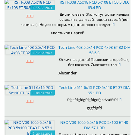
RST R008 7.5x18 PCD 5x108 ET 50.5 DIA
63.4 BD
15.08.2024
Диски клевые. Жалко тут фотки нельзя
оставлять, да и сайт адски старый (вот
ленивые). Но диски норм. А ценник просто радует..
Хвостиков Сергей
Tech Line 403 5.5x14 PCD 4x98 ET 32 DIA
58.6 S
12.04.2024
Отличные диски! Привезли в коробках,
без косяков. Смотрятся топ..
Alexander
Tech Line 511 6x15 PCD 5x110 ET 37 DIA
65.1 BD
03.02.2024
fdgsfdgfdgfdgfdgdfgcdvsdfsfd..
grgfdgfd
NEO V03-1665 6.5x16 PCD 5x100 ET 40
DIA 57.1 BD
20.12.2023
Покупал 3 года назад , диски отличного