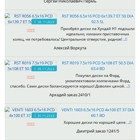
Сергей Николаевич Пермь
RST R056 6.5x16 PCD 6x139.7 ET 50 DIA
92.5 SL
30.11.2022
Приобрёл диски на Хундай H1 подошли
идеально, никаких приставочных
колец, не потребовалось! Центральное отверстие, родное! ..
Алексей Воркута
RST R019 7.5x19 PCD 5x108 ET 50.5 DIA
63.4 BD
30.11.2022
Покупал диски на Форд,
укомплектовали колпачками Форд,
спасибо. Сами диски балансируются хорошо! Доволен ценой. ..
Аркадий заказ 2410/1
VENTI 1603 6.5x16 PCD 4x100 ET 37 DIA
60.1 BD
30.11.2022
Хорошие диски по хорошей цене. ..
Дмитрий заказ 1241/5