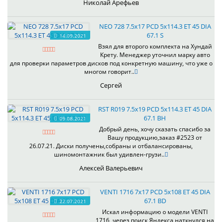
Николай Арефьев
NEO 728 7.5x17 PCD 5x114.3 ET 45 DIA
67.1 S
14.09.2021
Взял для второго комплекта на Хундай
Крету. Менеджер уточнил марку авто
для проверки параметров дисков под конкретную машину, что уже о
многом говорит..
Сергей
RST R019 7.5x19 PCD 5x114.3 ET 45 DIA
67.1 BH
09.08.2021
Добрый день, хочу сказать спасибо за
Вашу продукцию,заказ #2523 от
26.07.21. Диски получены,собраны и отбалансированы,
шиномонтажник был удивлен-грузи..
Алексей Валерьевич
VENTI 1716 7x17 PCD 5x108 ET 45 DIA
67.1 BD
22.07.2021
Искал информацию о модели VENTI
1716, через поиск Яндекса наткнулся на