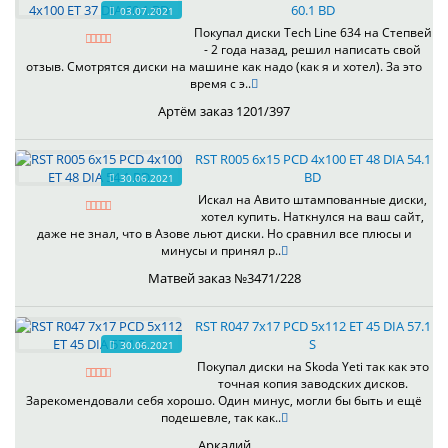
60.1 BD
03.07.2021
Покупал диски Tech Line 634 на Степвей
- 2 года назад, решил написать свой
отзыв. Смотрятся диски на машине как надо (как я и хотел). За это
время с э..
Артём заказ 1201/397
RST R005 6x15 PCD 4x100 ET 48 DIA 54.1
BD
30.06.2021
Искал на Авито штампованные диски,
хотел купить. Наткнулся на ваш сайт,
даже не знал, что в Азове льют диски. Но сравнил все плюсы и
минусы и принял р..
Матвей заказ №3471/228
RST R047 7x17 PCD 5x112 ET 45 DIA 57.1
S
30.06.2021
Покупал диски на Skoda Yeti так как это
точная копия заводских дисков.
Зарекомендовали себя хорошо. Один минус, могли бы быть и ещё
подешевле, так как..
Аркадий