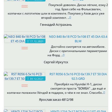
Покупкой доволен. Диски лёгкие, езжу 2
год. Брал себе на Фольксваген,
колпачки с логотипом шли в комплекте. Покупаю у Азов диск уже
второй комплект. ..
Геннадий Астрахань
NEO 840 8x18 PCD 5x108 ET 45 DIA 63.4
BLM
17.12.2021
Достойно смотрятся на автомобиле.
Диски с оригинальными параметрами
на Форд. ..
Сергей Иркутск
RST R056 6.5x16 PCD 6x139.7 ET 50 DIA
92.5 GRD
09.12.2021
Приобрёл на Hyundai H-1, диски
смотрятся проста "БОМБА" , да ещё и
колпачки полажили Хёндэй в подарок, о чём я не знал. Спасибо..
Ярослав заказ 4812/98
VENTI 1716 7x17 PCD 5x112 ET 45 DIA