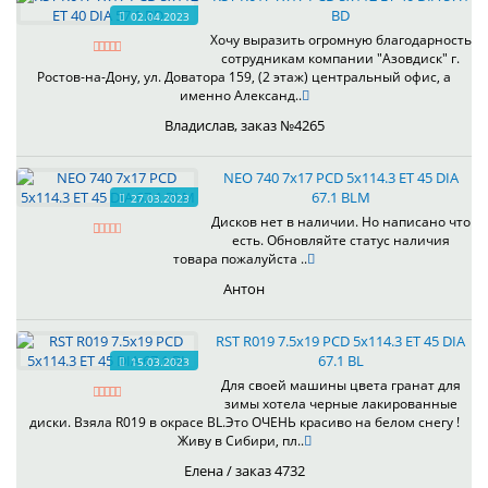
BD
02.04.2023
Хочу выразить огромную благодарность
сотрудникам компании "Азовдиск" г.
Ростов-на-Дону, ул. Доватора 159, (2 этаж) центральный офис, а
именно Александ..
Владислав, заказ №4265
NEO 740 7x17 PCD 5x114.3 ET 45 DIA
67.1 BLM
27.03.2023
Дисков нет в наличии. Но написано что
есть. Обновляйте статус наличия
товара пожалуйста ..
Антон
RST R019 7.5x19 PCD 5x114.3 ET 45 DIA
67.1 BL
15.03.2023
Для своей машины цвета гранат для
зимы хотела черные лакированные
диски. Взяла R019 в окрасе BL.Это ОЧЕНЬ красиво на белом снегу !
Живу в Сибири, пл..
Елена / заказ 4732