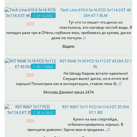
Tech Line 619 6.5x16 PCD 5x114.3 ET 46
DIA 67.1 BLM
07.12.2022
Тут кто то пишет что диски из
пластелина, это наговор чистой воды. Я
попадал раза три в ОЧень глубокие ямы, пробивало до кузова, диски
даже не погнули..
Вадим
RST R048 7x18 PCD 5x112 ET 43 DIA 57.1
BL
30.11.2022
На Шкоду Кадиак встали идеально!
Смущал вылет диска, но в итоге всё
хорошо! Посмотрим как в эксплуатации, ставлю пока 4) ..
Москва Даниил заказ 2474
RST R067 7x17 PCD 5x114.3 ET 35 DIA
67.1 BD
30.11.2022
Купил на киа спортейдж,
отбалансировались хорошо. В
принципе доволен. Удачи вам в продажах. ..