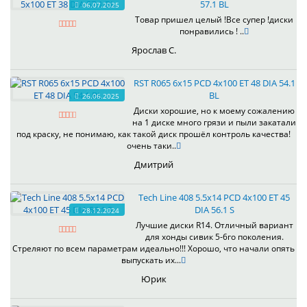
57.1 BL
06.07.2025
Товар пришел целый !Все супер !диски
понравились ! ..
Ярослав С.
RST R065 6x15 PCD 4x100 ET 48 DIA 54.1
BL
26.06.2025
Диски хорошие, но к моему сожалению
на 1 диске много грязи и пыли закатали
под краску, не понимаю, как такой диск прошёл контроль качества!
очень таки..
Дмитрий
Tech Line 408 5.5x14 PCD 4x100 ET 45
DIA 56.1 S
28.12.2024
Лучшие диски R14. Отличный вариант
для хонды сивик 5-6го поколения.
Стреляют по всем параметрам идеально!!! Хорошо, что начали опять
выпускать их...
Юрик