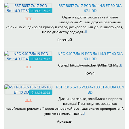
RST R057 7x17 PCD 5x114.3 ET 50 DIA
67.1 BD
19.10.2022
Один недостаток-штатный ключ
мазда-6 на 21 или другие балонные
ключи на 21 сдирают краску в колодцах крепления у внешнего края,
но по диаметру подходя..
Евгений
NEO 940 7.5x19 PCD 5x114.3 ET 40 DIA
60.1 BD
24.07.2022
Супер! https://youtu.be/7j60Im72hMg..
RAV4
RST R015 6x15 PCD 4x100 ET 40 DIA 60.1
BD
13.05.2022
Диски красивые, влюбился с первого
взгляда! При покупке, везде как
назойливая реклама "перед отправкой все тщательно проверяется",
увы не замелил тщат..
Аркадий