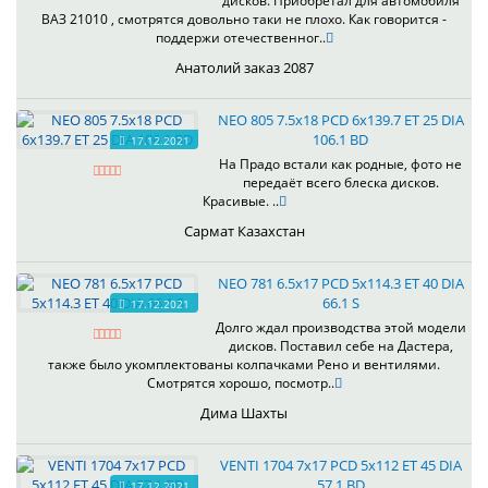
дисков. Приобретал для автомобиля
ВАЗ 21010 , смотрятся довольно таки не плохо. Как говорится -
поддержи отечественног..
Анатолий заказ 2087
NEO 805 7.5x18 PCD 6x139.7 ET 25 DIA
106.1 BD
17.12.2021
На Прадо встали как родные, фото не
передаёт всего блеска дисков.
Красивые. ..
Сармат Казахстан
NEO 781 6.5x17 PCD 5x114.3 ET 40 DIA
66.1 S
17.12.2021
Долго ждал производства этой модели
дисков. Поставил себе на Дастера,
также было укомплектованы колпачками Рено и вентилями.
Смотрятся хорошо, посмотр..
Дима Шахты
VENTI 1704 7x17 PCD 5x112 ET 45 DIA
57.1 BD
17.12.2021