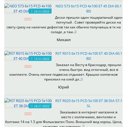
NEO 573 6x15 PCD 4x100 ET 45 DIA 60.1
BD
20.03.2022
Диски пришли один поцарапаный один
погнутый . Совет проверяйте диски на
свету сразу на наличие дефектов так как обычно получаешь в тк на
складе ,а там..
Михаил
RST R015 6x15 PCD 4x100 ET 40 DIA 60.1
BD
13.03.2022
Заказал на Весту в Краснодар, пришли
очень быстро. вид отличный, все в
комплекте. Очень легкие подвеска отдыхает. Крышки колпачков
приклеил на клей дл..
Юрий
RST R025 6x15 PCD 5x100 ET 38 DIA 57.1
SL
28.01.2022
Заказывал в интернет магазине в
месте с колпачками, вентиляи и
болтами 14 на 1.5 для Фольксваген Поло. Внешний вид хорош. Цена,
качество, как говоритс..