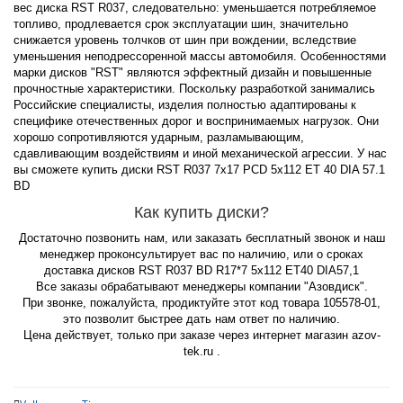
вес диска RST R037, следовательно: уменьшается потребляемое
топливо, продлевается срок эксплуатации шин, значительно
снижается уровень толчков от шин при вождении, вследствие
уменьшения неподрессоренной массы автомобиля. Особенностями
марки дисков "RST" являются эффектный дизайн и повышенные
прочностные характеристики. Поскольку разработкой занимались
Российские специалисты, изделия полностью адаптированы к
специфике отечественных дорог и воспринимаемых нагрузок. Они
хорошо сопротивляются ударным, разламывающим,
сдавливающим воздействиям и иной механической агрессии. У нас
вы сможете купить диски RST R037 7x17 PCD 5x112 ET 40 DIA 57.1
BD
Как купить диски?
Достаточно позвонить нам, или заказать бесплатный звонок и наш
менеджер проконсультирует вас по наличию, или о сроках
доставка дисков RST R037 BD R17*7 5x112 ET40 DIA57,1
Все заказы обрабатывают менеджеры компании "Азовдиск".
При звонке, пожалуйста, продиктуйте этот код товара 105578-01,
это позволит быстрее дать нам ответ по наличию.
Цена действует, только при заказе через интернет магазин azov-
tek.ru .