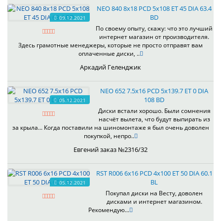
NEO 840 8x18 PCD 5x108 ET 45 DIA 63.4
BD
09.12.2021
По своему опыту, скажу: что это лучший
интернет магазин от производителя.
Здесь грамотные менеджеры, которые не просто отправят вам
оплаченные диски, ..
Аркадий Геленджик
NEO 652 7.5x16 PCD 5x139.7 ET 0 DIA
108 BD
05.12.2021
Диски встали хорошо. Были сомнения
насчёт вылета, что будут выпирать из
за крыла... Когда поставили на шиномонтаже я был очень доволен
покупкой, непро..
Евгений заказ №2316/32
RST R006 6x16 PCD 4x100 ET 50 DIA 60.1
BL
05.12.2021
Покупал диски на Весту, доволен
дисками и интернет магазином.
Рекомендую...