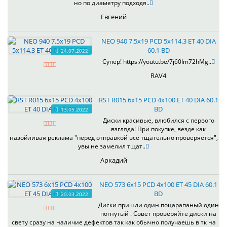
но по диаметру подходя..
Евгений
NEO 940 7.5x19 PCD 5x114.3 ET 40 DIA
60.1 BD
24.07.2022
Супер! https://youtu.be/7j60Im72hMg..
RAV4
RST R015 6x15 PCD 4x100 ET 40 DIA 60.1
BD
13.05.2022
Диски красивые, влюбился с первого
взгляда! При покупке, везде как
назойливая реклама "перед отправкой все тщательно проверяется",
увы не замелил тщат..
Аркадий
NEO 573 6x15 PCD 4x100 ET 45 DIA 60.1
BD
20.03.2022
Диски пришли один поцарапаный один
погнутый . Совет проверяйте диски на
свету сразу на наличие дефектов так как обычно получаешь в тк на