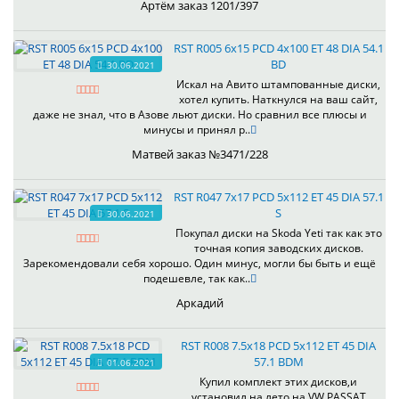
Артём заказ 1201/397
RST R005 6x15 PCD 4x100 ET 48 DIA 54.1
BD
30.06.2021
Искал на Авито штампованные диски,
хотел купить. Наткнулся на ваш сайт,
даже не знал, что в Азове льют диски. Но сравнил все плюсы и
минусы и принял р..
Матвей заказ №3471/228
RST R047 7x17 PCD 5x112 ET 45 DIA 57.1
S
30.06.2021
Покупал диски на Skoda Yeti так как это
точная копия заводских дисков.
Зарекомендовали себя хорошо. Один минус, могли бы быть и ещё
подешевле, так как..
Аркадий
RST R008 7.5x18 PCD 5x112 ET 45 DIA
57.1 BDM
01.06.2021
Купил комплект этих дисков,и
установил на лето на VW PASSAT