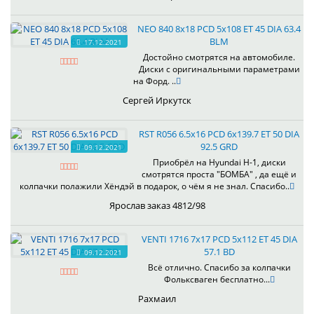
NEO 840 8x18 PCD 5x108 ET 45 DIA 63.4
BLM
17.12.2021
Достойно смотрятся на автомобиле.
Диски с оригинальными параметрами
на Форд. ..
Сергей Иркутск
RST R056 6.5x16 PCD 6x139.7 ET 50 DIA
92.5 GRD
09.12.2021
Приобрёл на Hyundai H-1, диски
смотрятся проста "БОМБА" , да ещё и
колпачки полажили Хёндэй в подарок, о чём я не знал. Спасибо..
Ярослав заказ 4812/98
VENTI 1716 7x17 PCD 5x112 ET 45 DIA
57.1 BD
09.12.2021
Всё отлично. Спасибо за колпачки
Фольксваген бесплатно...
Рахмаил