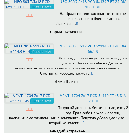
NEO 805 7.5x18 PCD 6x139.7 ET 25 DIA
106.1 BD
17.12.2021
На Прадо встали как родные, фото не
передаёт всего блеска дисков.
Красивые. ..
Сармат Казахстан
NEO 781 6.5x17 PCD 5x114.3 ET 40 DIA
66.1 S
17.12.2021
Долго ждал производства этой модели
дисков. Поставил себе на Дастера,
также было укомплектованы колпачками Рено и вентилями.
Смотрятся хорошо, посмотр..
Дима Шахты
VENTI 1704 7x17 PCD 5x112 ET 45 DIA
57.1 BD
17.12.2021
Покупкой доволен. Диски лёгкие, езжу 2
год. Брал себе на Фольксваген,
колпачки с логотипом шли в комплекте. Покупаю у Азов диск уже
второй комплект. ..
Геннадий Астрахань