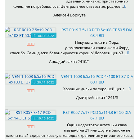
идеально, никаких приставочных
колец, не потребовалось! Центральное отверстие, родное! ..
Алексей Воркута
RST R019 7.5x19 PCD 5x108 ET 50.5 DIA
63.4 BD
30.11.2022
Покупал диски на Форд,
укомплектовали колпачками Форд,
спасибо. Сами диски балансируются хорошо! Доволен ценой. ..
Аркадий заказ 2410/1
VENTI 1603 6.5x16 PCD 4x100 ET 37 DIA
60.1 BD
30.11.2022
Хорошие диски по хорошей цене. ..
Дмитрий заказ 1241/5
RST R057 7x17 PCD 5x114.3 ET 50 DIA
67.1 BD
19.10.2022
Один недостаток-штатный ключ
мазда-6 на 21 или другие балонные
ключи на 21 сдирают краску в колодцах крепления у внешнего края,