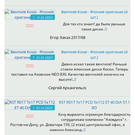
Вентиля Kosei - Япония оригинал (4
шт.)
18.06.2023
Для тех кто знает! да были раньше
такие диски..
Егор Заказ 2317/68
Вентиля Kosei - Япония оригинал (4
шт.)
20.05.2023
Давно искал такие вентиля! Раньше
стояли японские диски Косеи. Теперь
поставил на Азовские NEO 830. Качество вентилей конечно на
высоте!..
Сергей Архангельск
RST R017 7x17 PCD 5x112 ET 40 DIA 57.1
BD
02.04.2023
Хочу выразить огромную благодарность
сотрудникам компании "Азовдиск" г.
Ростов-на-Дону, ул. Доватора 159, (2 этаж) центральный офис, а
именно Александ..