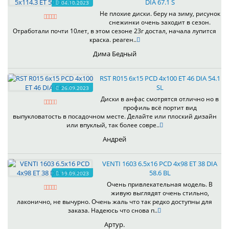
DIA 67.1 S
04.10.2023
Не плохие диски. беру на зиму, рисунок
снежинки очень заходит в сезон.
Отработали почти 10лет, в этом сезоне 23г достал, начала лупится
краска. реаген..
Дима Бедный
RST R015 6x15 PCD 4x100 ET 46 DIA 54.1
SL
26.09.2023
Диски в анфас смотрятся отлично но в
профиль всё портит вид
выпукловатость в посадочном месте. Делайте или плоский дизайн
или впуклый, так более совре..
Андрей
VENTI 1603 6.5x16 PCD 4x98 ET 38 DIA
58.6 BL
19.09.2023
Очень привлекательная модель. В
живую выглядят очень стильно,
лаконично, не вычурно. Очень жаль что так редко доступны для
заказа. Надеюсь что снова п..
Артур.