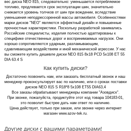
вес диска NEO 815, следовательно: уменьшается потребляемое
топливо, продлевается срок эксплуатации шин, значительно
снижается уровень толчков от шин при вождении, вследствие
уменьшения неподрессоренной массы автомобиля. Особенностями
марки дисков "NEO" являются эффектный дизайн и повышенные
прочностные характеристики. Поскольку разработкой занимались
Российские специалисты, изделия полностью адаптированы к
специфике отечественных дорог и воспринимаемых нагрузок. Они
хорошо сопротивляются ударным, разламывающим,
сдавливающим воздействиям и иной механической агрессии. У нас
вы сможете купить дешевле диски NEO 815 8x18 PCD 5x108 ET 55
DIA 63.4 S
Как купить диски?
Достаточно позвонить нам, или заказать бесплатный звонок и наш
менеджер проконсультирует вас по наличию, или о сроках поставки
дисков NEO 815 S R18*8 5x108 ET55 DIA63,4
Все заказы обрабатывают менеджеры компании "Азовдиск".
При звонке, пожалуйста, продиктуйте этот код товара 104183-01,
это позволит быстрее дать нам ответ по наличию.
Цена действует, только при заказе, или звонке через интернет
магазин www.azov-tek.ru.
Другие диски с вашими параметрами!