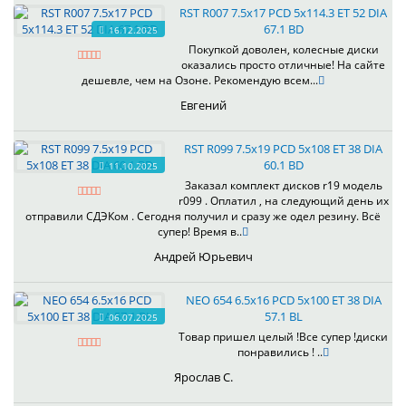
RST R007 7.5x17 PCD 5x114.3 ET 52 DIA
67.1 BD
16.12.2025
Покупкой доволен, колесные диски
оказались просто отличные! На сайте
дешевле, чем на Озоне. Рекомендую всем...
Евгений
RST R099 7.5x19 PCD 5x108 ET 38 DIA
60.1 BD
11.10.2025
Заказал комплект дисков r19 модель
r099 . Оплатил , на следующий день их
отправили СДЭКом . Сегодня получил и сразу же одел резину. Всё
супер! Время в..
Андрей Юрьевич
NEO 654 6.5x16 PCD 5x100 ET 38 DIA
57.1 BL
06.07.2025
Товар пришел целый !Все супер !диски
понравились ! ..
Ярослав С.