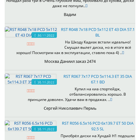
попадал раза три в ОЧень глубокие ямы, пробивало до кузова, диски
даже не погнули..
Вадим
RST R048 7x18 PCD 5x112 ET 43 DIA 57.1
BL
30.11.2022
На Шкоду Кадиак встали идеально!
Смущал вылет диска, но в итоге всё
хорошо! Посмотрим как в эксплуатации, ставлю пока 4) ..
Москва Даниил заказ 2474
RST R067 7x17 PCD 5x114.3 ET 35 DIA
67.1 BD
30.11.2022
Купил на киа спортейдж,
отбалансировались хорошо. В
принципе доволен. Удачи вам в продажах. ..
Сергей Николаевич Пермь
RST R056 6.5x16 PCD 6x139.7 ET 50 DIA
92.5 SL
30.11.2022
Приобрёл диски на Хундай H1 подошли