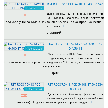
RST R065 6x15 PCD 4x100 ET 48 DIA 54.1
BL
26.06.2025
Диски хорошие, но к моему сожалению
на 1 диске много грязи и пыли закатали
под краску, не понимаю, как такой диск прошёл контроль качества!
очень таки..
Дмитрий
Tech Line 408 5.5x14 PCD 4x100 ET 45
DIA 56.1 S
28.12.2024
Лучшие диски R14. Отличный вариант
для хонды сивик 5-6го поколения.
Стреляют по всем параметрам идеально!!! Хорошо, что начали опять
выпускать их...
Юрик
RST R008 7.5x18 PCD 5x108 ET 50.5 DIA
63.4 BD
15.08.2024
Диски клевые. Жалко тут фотки нельзя
оставлять, да и сайт адски старый (вот
ленивые). Но диски норм. А ценник просто радует..