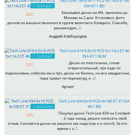
Tech Line 739 6.5x17 PCD 5x114.3 ET 40
DIA 67.1 BD
13.07.2021
Заказывал диски на KIA, приехали до
Москвы за 2 дня. Установил, фото
дисков на машине выложил в группе вконтакте Азовдиск. Спасибо,
рекомендую...
Андрей Хлебородов
Tech Line 619 6.5x16 PCD 5x114.3 ET 46
DIA 67.1 BLM
12.07.2021
Диски из пластилина, сплав
отвратительный, при езде по
подмосковью, избегаю ям и прч, диски не бились, но все квадратные,
пара травит по периметру, я ..
Арчил
Tech Line 634 6x16 PCD 4x100 ET 37 DIA
60.1 BD
03.07.2021
Покупал диски Tech Line 634 на Степвей
- 2 года назад, решил написать свой
отзыв. Смотрятся диски на машине как надо (как я и хотел). За это
время с э..