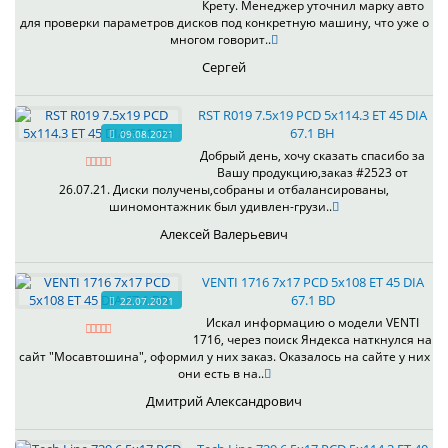
Крету. Менеджер уточнил марку авто
для проверки параметров дисков под конкретную машину, что уже о
многом говорит..
Сергей
RST R019 7.5x19 PCD 5x114.3 ET 45 DIA
67.1 BH
09.08.2021
Добрый день, хочу сказать спасибо за
Вашу продукцию,заказ #2523 от
26.07.21. Диски получены,собраны и отбалансированы,
шиномонтажник был удивлен-грузи..
Алексей Валерьевич
VENTI 1716 7x17 PCD 5x108 ET 45 DIA
67.1 BD
22.07.2021
Искал информацию о модели VENTI
1716, через поиск Яндекса наткнулся на
сайт "Мосавтошина", оформил у них заказ. Оказалось на сайте у них
они есть в на..
Дмитрий Александрович