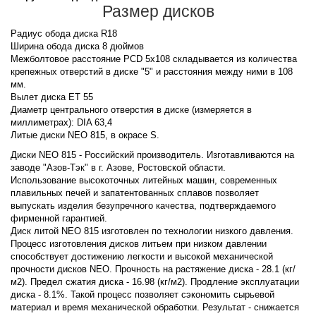
Размер дисков
Радиус обода диска R18
Ширина обода диска 8 дюймов
Межболтовое расстояние PCD 5x108 складывается из количества
крепежных отверстий в диске "5" и расстояния между ними в 108
мм.
Вылет диска ET 55
Диаметр центрального отверстия в диске (измеряется в
миллиметрах): DIA 63,4
Литые диски NEO 815, в окрасе S.
Диски NEO 815 - Российский производитель. Изготавливаются на
заводе "Азов-Тэк" в г. Азове, Ростовской области.
Использование высокоточных литейных машин, современных
плавильных печей и запатентованных сплавов позволяет
выпускать изделия безупречного качества, подтверждаемого
фирменной гарантией.
Диск литой NEO 815 изготовлен по технологии низкого давления.
Процесс изготовления дисков литьем при низком давлении
способствует достижению легкости и высокой механической
прочности дисков NEO. Прочность на растяжение диска - 28.1 (кг/
м2). Предел сжатия диска - 16.98 (кг/м2). Продление эксплуатации
диска - 8.1%. Такой процесс позволяет сэкономить сырьевой
материал и время механической обработки. Результат - снижается