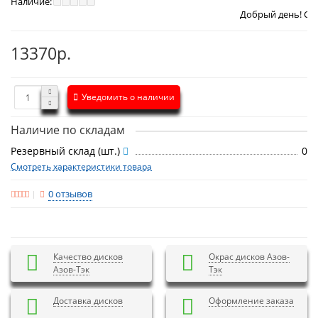
Наличие:
Добрый день! Сегодня
Воскрес
13370р.
Уведомить о наличии
Наличие по складам
Резервный склад (шт.)
0
Смотреть характеристики товара
0 отзывов
Качество дисков
Окрас дисков Азов-
Азов-Тэк
Тэк
Доставка дисков
Оформление заказа