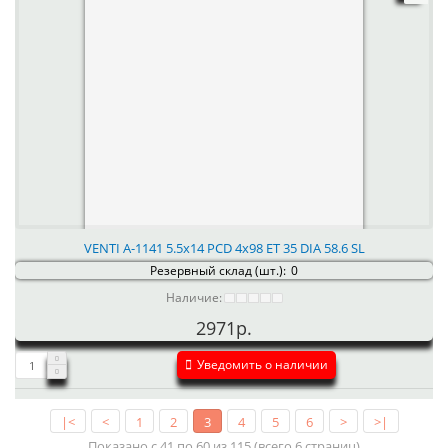
VENTI А-1141 5.5x14 PCD 4x98 ET 35 DIA 58.6 SL
Резервный склад (шт.):
0
Наличие:
2971р.
Уведомить о наличии
|<
<
1
2
3
4
5
6
>
>|
Показано с 41 по 60 из 115 (всего 6 страниц)