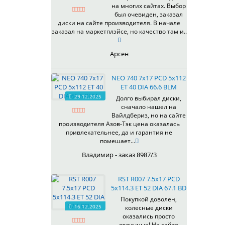
на многих сайтах. Выбор
337
67,1
MG
был очевиден, заказал
344
69,1
MGM
диски на сайте производителя. В начале
401
70,1
заказал на маркетплэйсе, но качество там и..
OrD
403
70,3
S
405
71,1
Арсен
SD
406
71.6
SL
408
72,6
NEO 740 7x17 PCD 5x112
W
410
73,1
ET 40 DIA 66.6 BLM
WB
29.12.2025
411
74,1
Долго выбирал диски,
WD
сначало нашел на
414
75.1
Вайлдбериз, но на сайте
415
77,8
производителя Азов-Тэк цена оказалась
417
78.1
привлекательнее, да и гарантия не
помешает...
418
84,1
420
92,5
Владимир - заказ 8987/3
422
95,1
423
98
RST R007 7.5x17 PCD
5x114.3 ET 52 DIA 67.1 BD
426
98,1
428
Покупкой доволен,
16.12.2025
колесные диски
429
оказались просто
430
отличные! На сайте