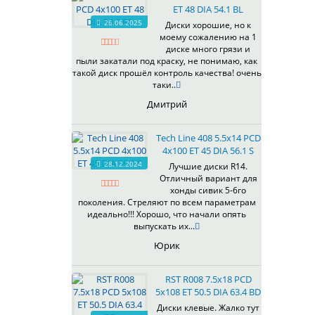
ET 48 DIA 54.1 BL
537
26.06.2025
Диски хорошие, но к
538
моему сожалению на 1
539
диске много грязи и
540
пыли закатали под краску, не понимаю, как
такой диск прошёл контроль качества! очень
541
таки..
543
Дмитрий
544
545
Tech Line 408 5.5x14 PCD
546
4x100 ET 45 DIA 56.1 S
547
28.12.2024
Лучшие диски R14.
548
Отличный вариант для
573
хонды сивик 5-6го
поколения. Стреляют по всем параметрам
574
идеально!!! Хорошо, что начали опять
575
выпускать их...
576
Юрик
600
602
RST R008 7.5x18 PCD
604
5x108 ET 50.5 DIA 63.4 BD
607
Диски клевые. Жалко тут
614