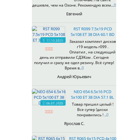
433
дешевле, чем на Озоне. Рекомендую всем...
435
Евгений
437
438
RST R099 7.5x19 PCD
503
5x108 ET 38 DIA 60.1 BD
505
11.10.2025
Заказал комплект дисков
r19 модель r099 .
508
Оплатил , на следующий
509
день их отправили СДЭКом . Сегодня
511
получил и сразу же одел резину. Всё супер!
Время в..
523
524
Андрей Юрьевич
526
528
NEO 654 6.5x16 PCD
529
5x100 ET 38 DIA 57.1 BL
530
06.07.2025
Товар пришел целый !
Все супер !диски
531
понравились ! ..
532
Ярослав С.
534
535
RST R065 6x15 PCD 4x100
536