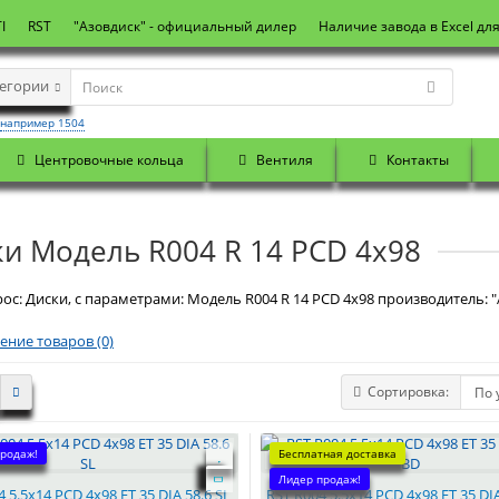
I
RST
"Азовдиск" - официальный дилер
Наличие завода в Excel дл
тегории
например 1504
Центровочные кольца
Вентиля
Контакты
и Модель R004 R 14 PCD 4x98
ос: Диски, с параметрами: Модель R004 R 14 PCD 4x98 производитель: "
ение товаров (0)
Сортировка:
родаж!
Бесплатная доставка
Лидер продаж!
 5.5x14 PCD 4x98 ET 35 DIA 58.6 SL
RST R004 5.5x14 PCD 4x98 ET 35 DI