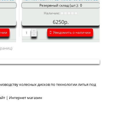
Резервный склад (шт.):
0
Наличие:
6250р.
ичии
Уведомить о наличии
страниц)
изводству колесных дисков по технологии литья под
йт | Интернет магазин