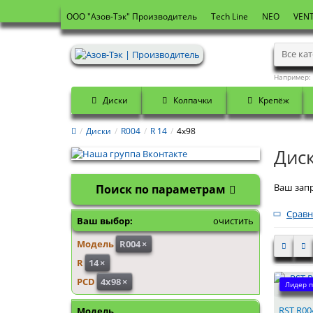
OOO "Азов-Тэк" Производитель
Tech Line
NEO
VENT
Все ка
Например:
Диски
Колпачки
Крепёж
Диски
R004
R 14
4x98
Диск
Ваш запр
Поиск по параметрам
Сравн
Ваш выбор:
очистить
Модель
R004
×
R
14
×
PCD
4x98
×
Лидер п
RST R004
Модель