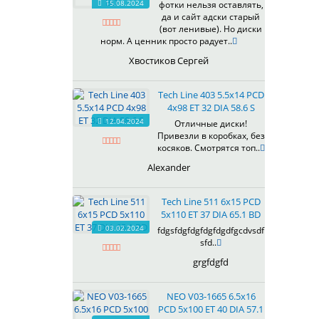
15.08.2024
фотки нельзя оставлять,
618
да и сайт адски старый
(вот ленивые). Но диски
619
норм. А ценник просто радует..
622
Хвостиков Сергей
623
624
Tech Line 403 5.5x14 PCD
625
4x98 ET 32 DIA 58.6 S
626
12.04.2024
Отличные диски!
628
Привезли в коробках, без
629
косяков. Смотрятся топ..
630
Alexander
632
633
Tech Line 511 6x15 PCD
634
5x110 ET 37 DIA 65.1 BD
635
03.02.2024
fdgsfdgfdgfdgfdgdfgcdvsdf
637
sfd..
638
grgfdgfd
639
640
NEO V03-1665 6.5x16
641
PCD 5x100 ET 40 DIA 57.1