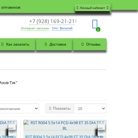
я оптовиков
Личный кабинет
+7 (928) 169-21-21
Интернет магазин
Опт: Виталий
0
Как заказать
Доставка
Отзывы
Азов-Тэк"
Показать:
A 58.6 BD
RST R004 5.5x14 PCD 4x98 ET 35 DIA 58.6 BL