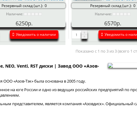
Резервный склад (шт.):
0
Резервный склад (шт.):
0
Наличие:
Наличие:
6250р.
6570р.
Уведомить о наличии
Уведомить о нал
Показано с 1 по 3 из 3 (всего 1 
ne, NEO, Venti, RST диски | Завод ООО «Азов-
 ООО «Азов-Тэк» была основана в 2005 году.
нное на юге России и одно из ведущих российских предприятий по про
давлением.
ным представителем, является компания «Азовдиск». Официальный са