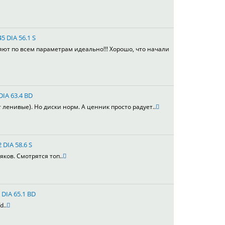
5 DIA 56.1 S
яют по всем параметрам идеально!!! Хорошо, что начали
DIA 63.4 BD
т ленивые). Но диски норм. А ценник просто радует..
 DIA 58.6 S
яков. Смотрятся топ..
 DIA 65.1 BD
d..