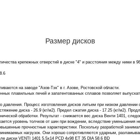
Размер дисков
ичества крепежных отверстий в диске "4" и расстояния между ними в 9
8.6
иваются на заводе "Азов-Тэк" в г. Азове, Ростовской области.
нных плавильных печей и запатентованных сплавов позволяет выпускат
го давления. Процесс изготовления дисков литьем при низком давлении
яжение диска - 26.9 (кг/м2). Предел сжатия диска - 17.25 (кг/м2). Прод
ической обработки. Результат - снижается вес диска Венти 1401, след
жается уровень толчков от шин при вождении, вследствие уменьшения 
овышенные прочностные характеристики. Поскольку разработкой занима
принимаемых нагрузок. Они хорошо сопротивляются ударным, разламы
ле диски VENTI 1401 5.5x14 PCD 4x98 ET 35 DIA 58.6 BD