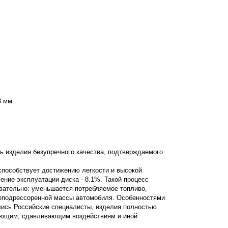
8 мм.
ь изделия безупречного качества, подтверждаемого
 способствует достижению легкости и высокой
ление эксплуатации диска - 8.1%. Такой процесс
овательно: уменьшается потребляемое топливо,
неподрессоренной массы автомобиля. Особенностями
лись Российские специалисты, изделия полностью
вающим, сдавливающим воздействиям и иной