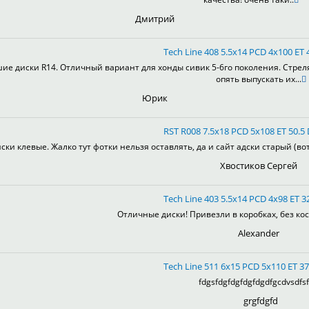
Дмитрий
Tech Line 408 5.5x14 PCD 4x100 ET 4
ие диски R14. Отличный вариант для хонды сивик 5-6го поколения. Стрел
опять выпускать их...
Юрик
RST R008 7.5x18 PCD 5x108 ET 50.5 
ски клевые. Жалко тут фотки нельзя оставлять, да и сайт адски старый (во
Хвостиков Сергей
Tech Line 403 5.5x14 PCD 4x98 ET 32
Отличные диски! Привезли в коробках, без кос
Alexander
Tech Line 511 6x15 PCD 5x110 ET 37
fdgsfdgfdgfdgfdgdfgcdvsdfsf
grgfdgfd