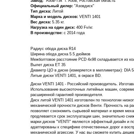
Завод:
"Азов-Тэк" г. Азов, Ростовская область
Официальный дилер:
"Азовдиск"
Тип диска:
Литой
Марка и модель дисков:
VENTI
1401
Вес диска:
5.35 кг.
Нагрузка на один диск:
400 Fv/кг.
В производстве:
с 2014 года
Радиус обода диска R14
Ширина обода диска 5.5 дюймов
Межболтовое расстояние PCD 4x98 складывается из кол
Вылет диска ET 35
Диаметр ЦО в диске (измеряется в миллиметрах): DIA 5
Литые диски VENTI 1401, в окрасе BD.
Диски VENTI 1401 - Российский производитель. Изготавл
Использование высокоточных литейных машин, совреме
расширенной гарантией производителя.
Диск литой VENTI 1401 изготовлен по технологии низко
механической прочности дисков Венти. Прочность на раст
позволяет сэкономить сырьевой материал и время механ
продлевается срок эксплуатации шин, значительно сни
марки дисков "VENTI" являются эффектный дизайн и п
адаптированы к специфике отечественных дорог и вос
механической агрессии. У нас вы сможете купить дешев