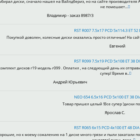
ыбирал диски, сначало нашел на Вайлдбериз, но на сайте производителя А
не помешает...
Владимир - заказ 8987/3
RST R007 7.5x17 PCD 5x114.3 ET 52 
Покупкой доволен, колесные диски оказались просто отличные! На сай
Евгений
RST R099 7.5x19 PCD 5x108 ET 38 DI
комплект дисков r19 модель r099 . Оплатил , на следующий день их отправ
супер! Время в..
Андрей Юрьевич
NEO 654 6.5x16 PCD 5x100 ET 38 DI
Товар пришел целый !Все супер !диски пон
Ярослав С.
RST R065 6x15 PCD 4x100 ET 48 DIA 
орошие, но к моему сожалению на 1 диске много грязи и пыли закатали по
качества! очень таки..