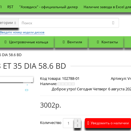
I
RST
"Азовдиск" - официальный дилер
Наличие завода в Excel дл
тегории
Введите номер модели дисков
Центровочные кольца
Вентиля
Контакты
5 DIA 58.6 BD
 ET 35 DIA 58.6 BD
Код товара:
102788-01
Артикул:
V4
Наличие:
3002р.
Количество
Уведомить о наличии