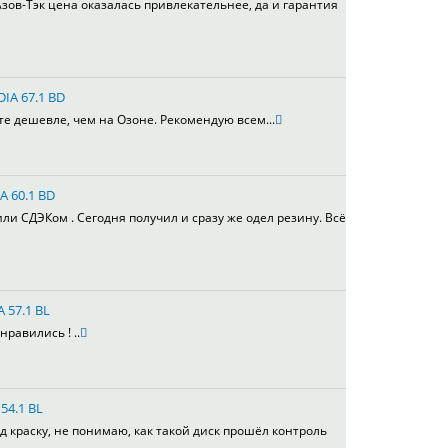
зов-Тэк цена оказалась привлекательнее, да и гарантия
DIA 67.1 BD
те дешевле, чем на Озоне. Рекомендую всем...
A 60.1 BD
или СДЭКом . Сегодня получил и сразу же одел резину. Всё
A 57.1 BL
равились ! ..
54.1 BL
д краску, не понимаю, как такой диск прошёл контроль