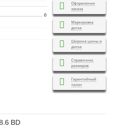
Оформление
заказа
0
Маркировка
диска
Ширина шины и
диска
Справочник
размеров
Гарантийный
талон
8.6 BD