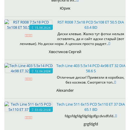
выпускать их...
Юрик
RST R008 7.5x18 PCD 5x108 ET 50.5 DIA
63.4 BD
15.08.2024
Диски клевые. Жалко тут фотки нельзя
оставлять, да и сайт адски старый (вот
ленивые). Но диски норм. А ценник просто радует..
Хвостиков Сергей
Tech Line 403 5.5x14 PCD 4x98 ET 32 DIA
58.6 S
12.04.2024
Отличные диски! Привезли в коробках,
без косяков. Смотрятся топ..
Alexander
Tech Line 511 6x15 PCD 5x110 ET 37 DIA
65.1 BD
03.02.2024
fdgsfdgfdgfdgfdgdfgcdvsdfsfd..
grgfdgfd