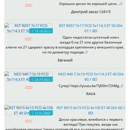
Хорошие диски по хорошей цене. ..
Дмитрий заказ 1241/5
RST R057 7x17 PCD 5x114.3 ET 50 DIA
67.1 BD
19.10.2022
Один недостаток-штатный ключ
мазда-6 на 21 или другие балонные
ключи на 21 сдирают краску в колодцах крепления у внешнего края,
но по диаметру подходя..
Евгений
NEO 940 7.5x19 PCD 5x114.3 ET 40 DIA
60.1 BD
24.07.2022
Супер! https://youtu.be/7j60Im72hMg..
RAV4
RST R015 6x15 PCD 4x100 ET 40 DIA 60.1
BD
13.05.2022
Диски красивые, влюбился с первого
взгляда! При покупке, везде как
назойливая реклама "перед отправкой все тщательно проверяется",