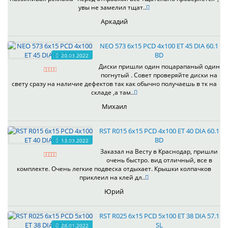
увы не замелил тщат..
Аркадий
NEO 573 6x15 PCD 4x100 ET 45 DIA 60.1
BD
20.03.2022
Диски пришли один поцарапаный один
погнутый . Совет проверяйте диски на
свету сразу на наличие дефектов так как обычно получаешь в тк на
складе ,а там..
Михаил
RST R015 6x15 PCD 4x100 ET 40 DIA 60.1
BD
13.03.2022
Заказал на Весту в Краснодар, пришли
очень быстро. вид отличный, все в
комплекте. Очень легкие подвеска отдыхает. Крышки колпачков
приклеил на клей дл..
Юрий
RST R025 6x15 PCD 5x100 ET 38 DIA 57.1
SL
28.01.2022