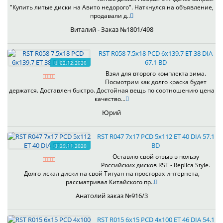
"Купить литые диски на Авито недорого". Наткнулся на объявление,
продавали д..
Виталий - Заказ №1801/498
RST R058 7.5x18 PCD 6x139.7 ET 38 DIA
67.1 BD
02.12.2020
Взял для второго комплекта зима.
Посмотрим как долго краска будет
держатся. Доставлен быстро. Достойная вещь по соотношению цена
качество...
Юрий
RST R047 7x17 PCD 5x112 ET 40 DIA 57.1
BD
29.11.2020
Оставлю свой отзыв в пользу
Российских дисков RST - Replica Style.
Долго искал диски на свой Тигуан на просторах интернета,
рассматривал Китайского пр..
Анатолий заказ №916/3
RST R015 6x15 PCD 4x100 ET 46 DIA 54.1