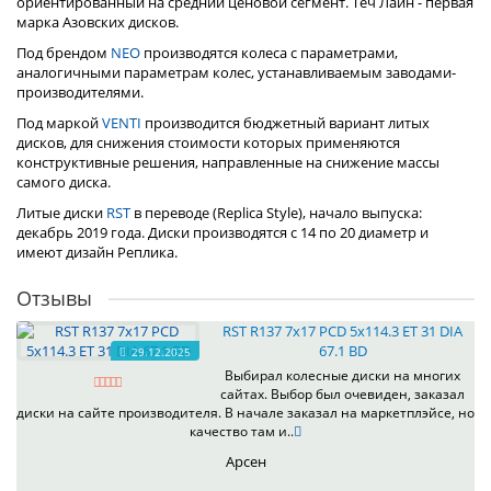
ориентированный на средний ценовой сегмент. Теч Лайн - первая
марка Азовских дисков.
Под брендом
NEO
производятся колеса с параметрами,
аналогичными параметрам колес, устанавливаемым заводами-
производителями.
Под маркой
VENTI
производится бюджетный вариант литых
дисков, для снижения стоимости которых применяются
конструктивные решения, направленные на снижение массы
самого диска.
Литые диски
RST
в переводе (Replica Style), начало выпуска:
декабрь 2019 года. Диски производятся с 14 по 20 диаметр и
имеют дизайн Реплика.
Отзывы
RST R137 7x17 PCD 5x114.3 ET 31 DIA
67.1 BD
29.12.2025
Выбирал колесные диски на многих
сайтах. Выбор был очевиден, заказал
диски на сайте производителя. В начале заказал на маркетплэйсе, но
качество там и..
Арсен