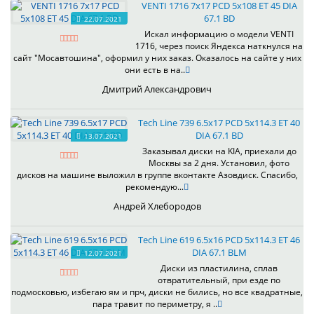
VENTI 1716 7x17 PCD 5x108 ET 45 DIA
67.1 BD
22.07.2021
Искал информацию о модели VENTI
1716, через поиск Яндекса наткнулся на
сайт "Мосавтошина", оформил у них заказ. Оказалось на сайте у них
они есть в на..
Дмитрий Александрович
Tech Line 739 6.5x17 PCD 5x114.3 ET 40
DIA 67.1 BD
13.07.2021
Заказывал диски на KIA, приехали до
Москвы за 2 дня. Установил, фото
дисков на машине выложил в группе вконтакте Азовдиск. Спасибо,
рекомендую...
Андрей Хлебородов
Tech Line 619 6.5x16 PCD 5x114.3 ET 46
DIA 67.1 BLM
12.07.2021
Диски из пластилина, сплав
отвратительный, при езде по
подмосковью, избегаю ям и прч, диски не бились, но все квадратные,
пара травит по периметру, я ..