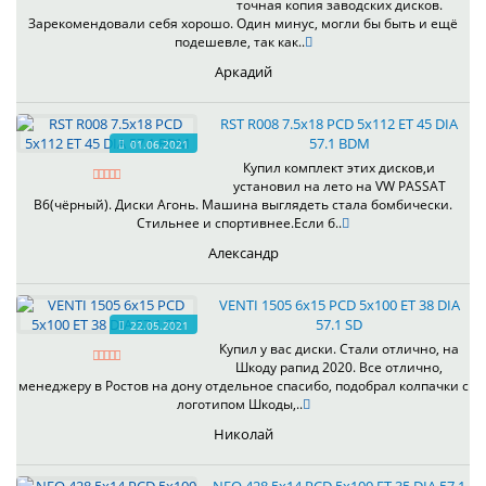
точная копия заводских дисков.
Зарекомендовали себя хорошо. Один минус, могли бы быть и ещё
подешевле, так как..
Аркадий
RST R008 7.5x18 PCD 5x112 ET 45 DIA
57.1 BDM
01.06.2021
Купил комплект этих дисков,и
установил на лето на VW PASSAT
B6(чёрный). Диски Агонь. Машина выглядеть стала бомбически.
Стильнее и спортивнее.Если б..
Александр
VENTI 1505 6x15 PCD 5x100 ET 38 DIA
57.1 SD
22.05.2021
Купил у вас диски. Стали отлично, на
Шкоду рапид 2020. Все отлично,
менеджеру в Ростов на дону отдельное спасибо, подобрал колпачки с
логотипом Шкоды,..
Николай