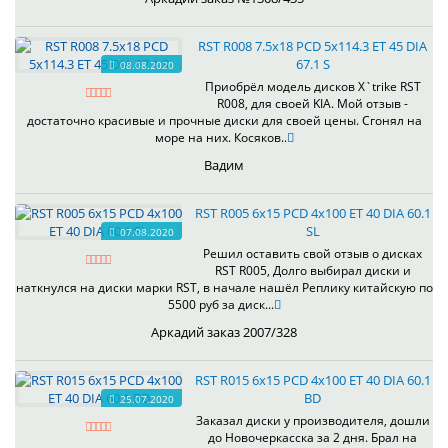
RST R008 7.5x18 PCD 5x114.3 ET 45 DIA
67.1 S
08.08.2020
Приобрёл модель дисков X`trike RST
R008, для своей KIA. Мой отзыв -
достаточно красивые и прочные диски для своей цены. Сгонял на
море на них. Косяков..
Вадим
RST R005 6x15 PCD 4x100 ET 40 DIA 60.1
SL
07.08.2020
Решил оставить свой отзыв о дисках
RST R005, Долго выбирал диски и
наткнулся на диски марки RST, в начале нашёл Реплику китайскую по
5500 руб за диск...
Аркадий заказ 2007/328
RST R015 6x15 PCD 4x100 ET 40 DIA 60.1
BD
25.07.2020
Заказал диски у производителя, дошли
до Новочеркасска за 2 дня. Брал на