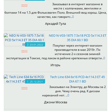
Заказывал в интернет магазине в
месте с колпачками, вентиляи и
болтами 14 на 1.5 для Фольксваген Поло. Внешний вид хорош. Цена,
качество, как говоритс..
Аркадий Тула
NEO N-V03-1875 7.5x18 PCD 5x114.3 ET
35 DIA 60.1 BD
23.01.2022
Покупал через интернет-магазин
производителя в мае 2019г. По
истечение 2-х сезонов зимней
эксплуатации в Томске, под лаком в районе крепежных отверсти..
Игорь
Tech Line 634 6x16 PCD 4x114.3 ET 45
DIA 67.1 BD
20.12.2021
Заказывал на Элантру, до Москвы за 2
дня. Чему очень рад. К дискам
нареканий нет. ..
Джони Москва