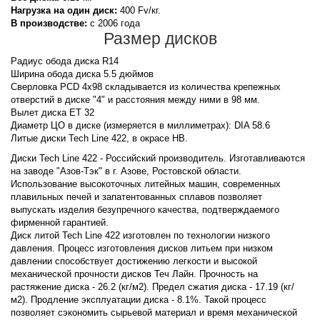
Нагрузка на один диск:
400 Fv/кг.
В производстве:
с 2006 года
Размер дисков
Радиус обода диска R14
Ширина обода диска 5.5 дюймов
Сверловка PCD 4x98 складывается из количества крепежных
отверстий в диске "4" и расстояния между ними в 98 мм.
Вылет диска ET 32
Диаметр ЦО в диске (измеряется в миллиметрах): DIA 58.6
Литые диски Tech Line 422, в окрасе HB.
Диски Tech Line 422 - Российский производитель. Изготавливаются
на заводе "Азов-Тэк" в г. Азове, Ростовской области.
Использование высокоточных литейных машин, современных
плавильных печей и запатентованных сплавов позволяет
выпускать изделия безупречного качества, подтверждаемого
фирменной гарантией.
Диск литой Tech Line 422 изготовлен по технологии низкого
давления. Процесс изготовления дисков литьем при низком
давлении способствует достижению легкости и высокой
механической прочности дисков Теч Лайн. Прочность на
растяжение диска - 26.2 (кг/м2). Предел сжатия диска - 17.19 (кг/
м2). Продление эксплуатации диска - 8.1%. Такой процесс
позволяет сэкономить сырьевой материал и время механической