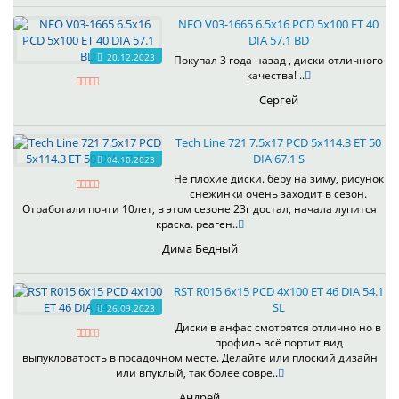
NEO V03-1665 6.5x16 PCD 5x100 ET 40
DIA 57.1 BD
20.12.2023
Покупал 3 года назад , диски отличного
качества! ..
Сергей
Tech Line 721 7.5x17 PCD 5x114.3 ET 50
DIA 67.1 S
04.10.2023
Не плохие диски. беру на зиму, рисунок
снежинки очень заходит в сезон.
Отработали почти 10лет, в этом сезоне 23г достал, начала лупится
краска. реаген..
Дима Бедный
RST R015 6x15 PCD 4x100 ET 46 DIA 54.1
SL
26.09.2023
Диски в анфас смотрятся отлично но в
профиль всё портит вид
выпукловатость в посадочном месте. Делайте или плоский дизайн
или впуклый, так более совре..
Андрей