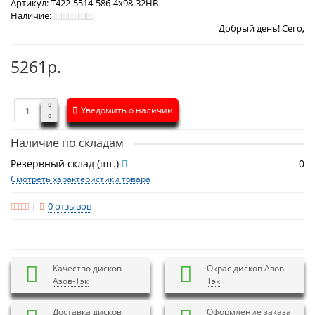
Артикул:
T422-5514-586-4x98-32HB
Наличие:
Добрый день! Сегодня
Пятница 7 
5261р.
Уведомить о наличии
Наличие по складам
Резервный склад (шт.)
0
Смотреть характеристики товара
0 отзывов
Качество дисков
Окрас дисков Азов-
Азов-Тэк
Тэк
Доставка дисков
Оформление заказа