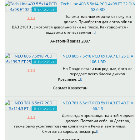
Tech Line 403 5.5x14 PCD 4x98 ET 32 DIA
58.6 BD
18.12.2021
Положительные эмоции от покупки
дисков. Приобретал для автомобиля
ВАЗ 21010 , смотрятся довольно таки не плохо. Как говорится -
поддержи отечественног..
Анатолий заказ 2087
NEO 805 7.5x18 PCD 6x139.7 ET 25 DIA
106.1 BD
17.12.2021
На Прадо встали как родные, фото не
передаёт всего блеска дисков.
Красивые. ..
Сармат Казахстан
NEO 781 6.5x17 PCD 5x114.3 ET 40 DIA
66.1 S
17.12.2021
Долго ждал производства этой модели
дисков. Поставил себе на Дастера,
также было укомплектованы колпачками Рено и вентилями.
Смотрятся хорошо, посмотр..