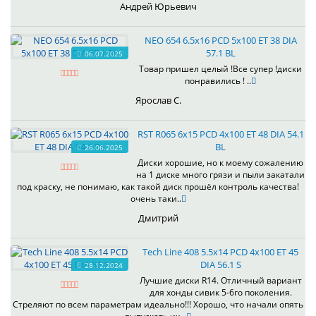
Андрей Юрьевич
NEO 654 6.5x16 PCD 5x100 ET 38 DIA
57.1 BL
06.07.2025
Товар пришел целый !Все супер !диски
понравились ! ..
Ярослав С.
RST R065 6x15 PCD 4x100 ET 48 DIA 54.1
BL
26.06.2025
Диски хорошие, но к моему сожалению
на 1 диске много грязи и пыли закатали
под краску, не понимаю, как такой диск прошёл контроль качества!
очень таки..
Дмитрий
Tech Line 408 5.5x14 PCD 4x100 ET 45
DIA 56.1 S
28.12.2024
Лучшие диски R14. Отличный вариант
для хонды сивик 5-6го поколения.
Стреляют по всем параметрам идеально!!! Хорошо, что начали опять