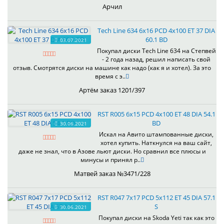
Арчил
Tech Line 634 6x16 PCD 4x100 ET 37 DIA
60.1 BD
03.07.2021
Покупал диски Tech Line 634 на Степвей
- 2 года назад, решил написать свой
отзыв. Смотрятся диски на машине как надо (как я и хотел). За это
время с э..
Артём заказ 1201/397
RST R005 6x15 PCD 4x100 ET 48 DIA 54.1
BD
30.06.2021
Искал на Авито штампованные диски,
хотел купить. Наткнулся на ваш сайт,
даже не знал, что в Азове льют диски. Но сравнил все плюсы и
минусы и принял р..
Матвей заказ №3471/228
RST R047 7x17 PCD 5x112 ET 45 DIA 57.1
S
30.06.2021
Покупал диски на Skoda Yeti так как это