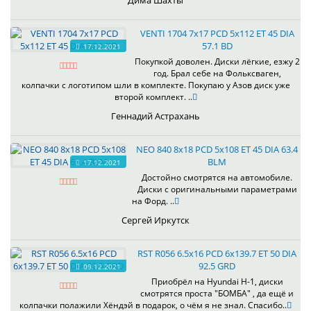
Дима Шахты
VENTI 1704 7x17 PCD 5x112 ET 45 DIA
57.1 BD
17.12.2021
Покупкой доволен. Диски лёгкие, езжу 2
год. Брал себе на Фольксваген,
колпачки с логотипом шли в комплекте. Покупаю у Азов диск уже
второй комплект. ..
Геннадий Астрахань
NEO 840 8x18 PCD 5x108 ET 45 DIA 63.4
BLM
17.12.2021
Достойно смотрятся на автомобиле.
Диски с оригинальными параметрами
на Форд. ..
Сергей Иркутск
RST R056 6.5x16 PCD 6x139.7 ET 50 DIA
92.5 GRD
09.12.2021
Приобрёл на Hyundai H-1, диски
смотрятся проста "БОМБА" , да ещё и
колпачки полажили Хёндэй в подарок, о чём я не знал. Спасибо..