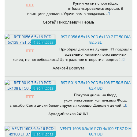
Купил на киа спортейдж,
отбалансировались хорошо. В
принципе доволен. Удачи вам в продажах. ..
Сергей Николаевич Пермь
RST R056 6.5x16 PCD 6x139.7 ET 50 DIA
92.5 SL
30.11.2022
Приобрёл диски на Хундай H1 подошли
идеально, никаких приставочных
колец, не потребовалось! Центральное отверстие, родное! ..
Алексей Воркута
RST R019 7.5x19 PCD 5x108 ET 50.5 DIA
63.4 BD
30.11.2022
Покупал диски на Форд,
укомплектовали колпачками Форд,
спасибо. Сами диски балансируются хорошо! Доволен ценой. ..
Аркадий заказ 2410/1
VENTI 1603 6.5x16 PCD 4x100 ET 37 DIA
60.1 BD
30.11.2022