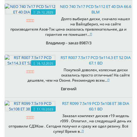
NEO 740 7x17 PCD 5x112 ET 40 DIA 66.6
BLM
29.12.2025
Долго выбирал диски, сначало нашел
на Вайлдбериз, но на сайте
производителя Азов-Тэк цена оказалась привлекательнее, да и
гарантия не помешает...
Владимир - заказ 8987/3
RST R007 7.5x17 PCD 5x114.3 ET 52 DIA
67.1 BD
16.12.2025
Покупкой доволен, колесные диски
оказались просто отличные! На сайте
дешевле, чем на Озоне. Рекомендую всем...
Евгений
RST R099 7.5x19 PCD 5x108 ET 38 DIA
60.1 BD
11.10.2025
Заказал комплект дисков r19 модель
r099 . Оплатил , на следующий день их
отправили СДЭКом . Сегодня получил и сразу же одел резину. Всё
супер! Время в..