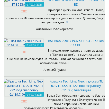
NEO 428 5x14 PCD 5x100 ET 35 DIA 57.1
BD
10.05.2021
Приобрел диски на Фольксваген Поло,
смотрятся на отлично. Укомплектовали
колпачками Фольксваген в подарок и дали вентиля. Доволен, буду
вас рекомендов..
Анатолий Новочеркасск
RST R007 7.5x17 PCD 5x114.3 ET 52 DIA
67.1 BH
09.05.2021
В начале хотел купить эти литые диски
в "Колёса даром", но смутила цена и
ещё они не комплектуют центральными колпачками с логотипом
автомобиля, такж..
Алексей Рудов
Крышка Tech Line, Neo, к дискам TL
622, TL 652, TL 722, под сверловку
6х139.7, блестящий
08.04.2021
Заказ был оформлен и довольно быстро
отправлен.Получил в Златоусте через 5
дней в хорошей,исключающей
поломку,упаковке.Результатом доволен...