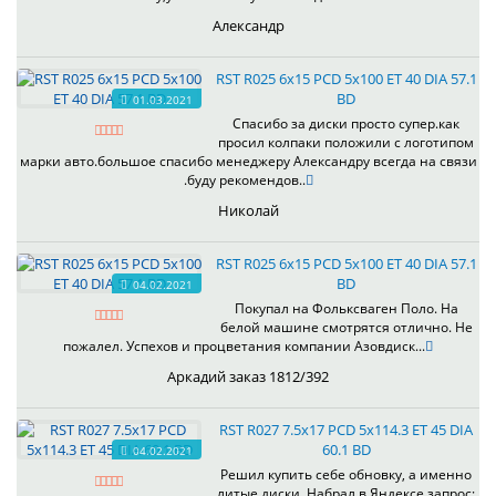
Александр
RST R025 6x15 PCD 5x100 ET 40 DIA 57.1
BD
01.03.2021
Спасибо за диски просто супер.как
просил колпаки положили с логотипом
марки авто.большое спасибо менеджеру Александру всегда на связи
.буду рекомендов..
Николай
RST R025 6x15 PCD 5x100 ET 40 DIA 57.1
BD
04.02.2021
Покупал на Фольксваген Поло. На
белой машине смотрятся отлично. Не
пожалел. Успехов и процветания компании Азовдиск...
Аркадий заказ 1812/392
RST R027 7.5x17 PCD 5x114.3 ET 45 DIA
60.1 BD
04.02.2021
Решил купить себе обновку, а именно
литые диски. Набрал в Яндексе запрос: