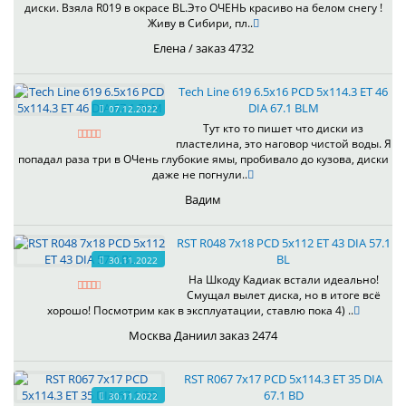
диски. Взяла R019 в окрасе BL.Это ОЧЕНЬ красиво на белом снегу !
Живу в Сибири, пл..
Елена / заказ 4732
Tech Line 619 6.5x16 PCD 5x114.3 ET 46
DIA 67.1 BLM
07.12.2022
Тут кто то пишет что диски из
пластелина, это наговор чистой воды. Я
попадал раза три в ОЧень глубокие ямы, пробивало до кузова, диски
даже не погнули..
Вадим
RST R048 7x18 PCD 5x112 ET 43 DIA 57.1
BL
30.11.2022
На Шкоду Кадиак встали идеально!
Смущал вылет диска, но в итоге всё
хорошо! Посмотрим как в эксплуатации, ставлю пока 4) ..
Москва Даниил заказ 2474
RST R067 7x17 PCD 5x114.3 ET 35 DIA
67.1 BD
30.11.2022