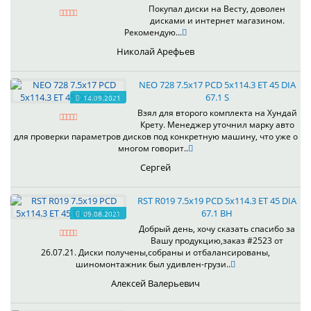
Покупал диски на Весту, доволен
дисками и интернет магазином.
Рекомендую...
Николай Арефьев
NEO 728 7.5x17 PCD 5x114.3 ET 45 DIA
67.1 S
14.09.2021
Взял для второго комплекта на Хундай
Крету. Менеджер уточнил марку авто
для проверки параметров дисков под конкретную машину, что уже о
многом говорит..
Сергей
RST R019 7.5x19 PCD 5x114.3 ET 45 DIA
67.1 BH
09.08.2021
Добрый день, хочу сказать спасибо за
Вашу продукцию,заказ #2523 от
26.07.21. Диски получены,собраны и отбалансированы,
шиномонтажник был удивлен-грузи..
Алексей Валерьевич