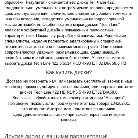
обработки. Результат - снижается вес диска Теч Лайн 422,
следовательно: уменьшается потребляемое топливо, продлевается
срок эксплуатации шин, значительно снижается уровень толчков от
шин при вождении, вследствие уменьшения неподрессоренной
массы автомобиля. Особенностями марки дисков "Tech Line"
являются эффектный дизайн и повышенные прочностные
характеристики. Поскольку разработкой занимались Российские
специалисты, изделия полностью адаптированы к специфике
отечественных дорог и воспринимаемых нагрузок. Они хорошо
сопротивляются ударным, разламывающим, сдавливающим
воздействиям и иной механической агрессии. У нас вы сможете
выбрать диски Tech Line 422 5.5x14 PCD 4x98 ET 32 DIA 58.6 HB
Как купить диски?
Достаточно позвонить нам, или заказать бесплатный звонок и наш
менеджер проконсультирует вас по наличию, или о сроках поставки
дисков Tech Line 422 HB R14*5.5 4x98 ET32 DIA58.6.
Все заказы обрабатывают менеджеры компании "Азовдиск".
При звонке, пожалуйста, продиктуйте этот код товара 104282-01,
это позволит быстрее дать нам ответ по наличию.
Цена действительна, только при заказе через наш интернет
магазин.
Другие диски с вашими параметрами!