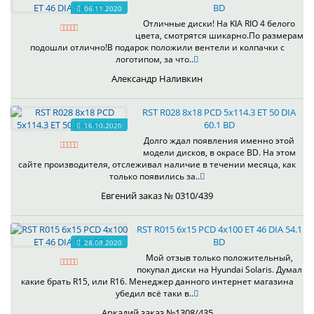
BD
06.11.2020
Отличные диски! На KIA RIO 4 белого
цвета, смотрятся шикарно.По размерам
подошли отлично!В подарок положили вентели и колпачки с
логотипом, за что..
Александр Наливкин
RST R028 8x18 PCD 5x114.3 ET 50 DIA
60.1 BD
16.10.2020
Долго ждал появления именно этой
модели дисков, в окрасе BD. На этом
сайте производителя, отслеживал наличие в течении месяца, как
только появились за..
Евгений заказ № 0310/439
RST R015 6x15 PCD 4x100 ET 46 DIA 54.1
BD
28.08.2020
Мой отзыв только положительный,
покупал диски на Hyundai Solaris. Думал
какие брать R15, или R16. Менеджер данного интернет магазина
убедил всё таки в..
Аркадий заказ №1308/435