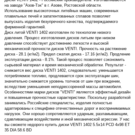
на заводе "Азов-Тэк" в г. Азове, Ростовской области.
Использование высокоточных литейных машин, современных
плавильных печей и запатентованных сплавов позволяет
выпускать изделия безупречного качества, подтверждаемого
фирменной гарантией.
Диск литой VENTI 1402 изготовлен по технологии низкого
давления. Процесс изготовления дисков литьем при низком
давлении способствует достижению легкости и высокой
механической прочности дисков VENTI. Прочность на растяжение
диска - 28.1 (кг/м2). Предел сжатия диска - 17.16 (кг/м2). Продление
эксплуатации диска - 8.1%. Такой процесс позволяет сэкономить
сырьевой материал и время механической обработки. Результат -
снижается вес диска VENTI 1402, следовательно: уменьшается
потребляемое топливо, продлевается срок эксплуатации шин,
значительно снижается уровень толчков от шин при вождении,
вследствие уменьшения неподрессоренной массы автомобиля.
Особенностями марки дисков "VENTI" являются эффектный дизайн
и повышенные прочностные характеристики. Поскольку разработкой
занимались Российские специалисты, изделия полностью
адаптированы к специфике отечественных дорог и воспринимаемых
нагрузок. Они хорошо сопротивляются ударным, разламывающим,
сдавливающим воздействиям и иной механической агрессии. У нас
вы сможете недорого купить диски VENTI 1402 5.5x14 PCD 4x98 ET
35 DIA 58.6 BD