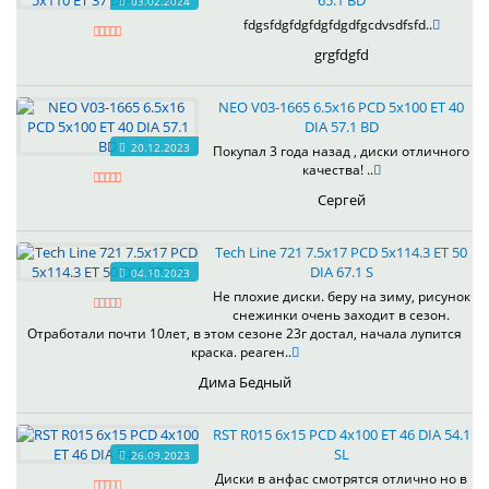
65.1 BD
03.02.2024
fdgsfdgfdgfdgfdgdfgcdvsdfsfd..
grgfdgfd
NEO V03-1665 6.5x16 PCD 5x100 ET 40
DIA 57.1 BD
20.12.2023
Покупал 3 года назад , диски отличного
качества! ..
Сергей
Tech Line 721 7.5x17 PCD 5x114.3 ET 50
DIA 67.1 S
04.10.2023
Не плохие диски. беру на зиму, рисунок
снежинки очень заходит в сезон.
Отработали почти 10лет, в этом сезоне 23г достал, начала лупится
краска. реаген..
Дима Бедный
RST R015 6x15 PCD 4x100 ET 46 DIA 54.1
SL
26.09.2023
Диски в анфас смотрятся отлично но в