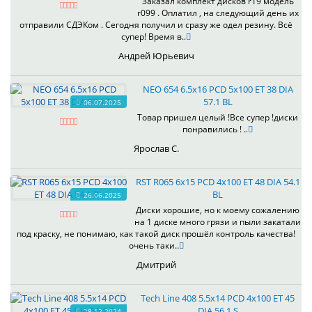
Заказал комплект дисков r19 модель
r099 . Оплатил , на следующий день их
отправили СДЭКом . Сегодня получил и сразу же одел резину. Всё
супер! Время в..
Андрей Юрьевич
NEO 654 6.5x16 PCD 5x100 ET 38 DIA
57.1 BL
06.07.2025
Товар пришел целый !Все супер !диски
понравились ! ..
Ярослав С.
RST R065 6x15 PCD 4x100 ET 48 DIA 54.1
BL
26.06.2025
Диски хорошие, но к моему сожалению
на 1 диске много грязи и пыли закатали
под краску, не понимаю, как такой диск прошёл контроль качества!
очень таки..
Дмитрий
Tech Line 408 5.5x14 PCD 4x100 ET 45
DIA 56.1 S
28.12.2024