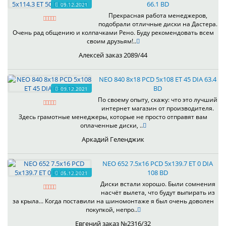
66.1 BD
09.12.2021
Прекрасная работа менеджеров,
подобрали отличные диски на Дастера.
Очень рад общению и колпачками Рено. Буду рекомендовать всем
своим друзьям!..
Алексей заказ 2089/44
NEO 840 8x18 PCD 5x108 ET 45 DIA 63.4
BD
09.12.2021
По своему опыту, скажу: что это лучший
интернет магазин от производителя.
Здесь грамотные менеджеры, которые не просто отправят вам
оплаченные диски, ..
Аркадий Геленджик
NEO 652 7.5x16 PCD 5x139.7 ET 0 DIA
108 BD
05.12.2021
Диски встали хорошо. Были сомнения
насчёт вылета, что будут выпирать из
за крыла... Когда поставили на шиномонтаже я был очень доволен
покупкой, непро..
Евгений заказ №2316/32