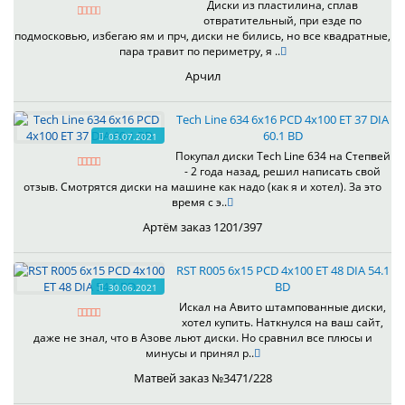
Диски из пластилина, сплав
отвратительный, при езде по
подмосковью, избегаю ям и прч, диски не бились, но все квадратные,
пара травит по периметру, я ..
Арчил
Tech Line 634 6x16 PCD 4x100 ET 37 DIA
60.1 BD
03.07.2021
Покупал диски Tech Line 634 на Степвей
- 2 года назад, решил написать свой
отзыв. Смотрятся диски на машине как надо (как я и хотел). За это
время с э..
Артём заказ 1201/397
RST R005 6x15 PCD 4x100 ET 48 DIA 54.1
BD
30.06.2021
Искал на Авито штампованные диски,
хотел купить. Наткнулся на ваш сайт,
даже не знал, что в Азове льют диски. Но сравнил все плюсы и
минусы и принял р..
Матвей заказ №3471/228