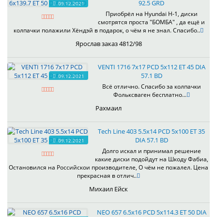
92.5 GRD
09.12.2021
Приобрёл на Hyundai H-1, диски
смотрятся проста "БОМБА" , да ещё и
колпачки полажили Хёндэй в подарок, о чём я не знал. Спасибо..
Ярослав заказ 4812/98
VENTI 1716 7x17 PCD 5x112 ET 45 DIA
57.1 BD
09.12.2021
Всё отлично. Спасибо за колпачки
Фольксваген бесплатно...
Рахмаил
Tech Line 403 5.5x14 PCD 5x100 ET 35
DIA 57.1 BD
09.12.2021
Долго искал и принимал решение
какие диски подойдут на Шкоду Фабиа,
Остановился на Российскои производителе, О чём не пожалел. Цена
прекрасная в отлич..
Михаил Ейск
NEO 657 6.5x16 PCD 5x114.3 ET 50 DIA