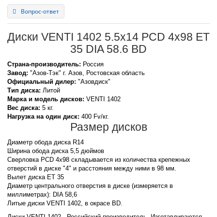
Вопрос-ответ
Диски VENTI 1402 5.5x14 PCD 4x98 ET
35 DIA 58.6 BD
Страна-производитель:
Россия
Завод:
"Азов-Тэк" г. Азов, Ростовская область
Официальный дилер:
"Азовдиск"
Тип диска:
Литой
Марка и модель дисков:
VENTI
1402
Вес диска:
5 кг.
Нагрузка на один диск:
400 Fv/кг.
Размер дисков
Диаметр обода диска R14
Ширина обода диска 5,5 дюймов
Сверловка PCD 4x98 складывается из количества крепежных
отверстий в диске "4" и расстояния между ними в 98 мм.
Вылет диска ET 35
Диаметр центрального отверстия в диске (измеряется в
миллиметрах): DIA 58,6
Литые диски VENTI 1402, в окрасе BD.
Диски VENTI 1402 - Российский производитель. Изготавливаются