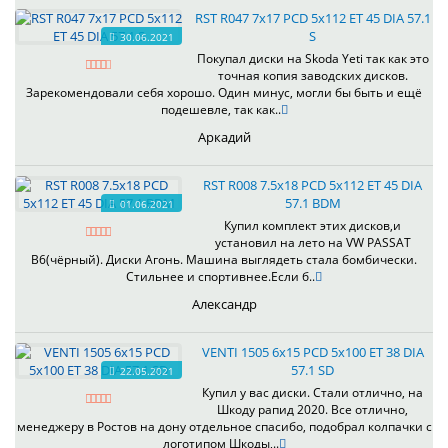
RST R047 7x17 PCD 5x112 ET 45 DIA 57.1
S
30.06.2021
Покупал диски на Skoda Yeti так как это
точная копия заводских дисков.
Зарекомендовали себя хорошо. Один минус, могли бы быть и ещё
подешевле, так как..
Аркадий
RST R008 7.5x18 PCD 5x112 ET 45 DIA
57.1 BDM
01.06.2021
Купил комплект этих дисков,и
установил на лето на VW PASSAT
B6(чёрный). Диски Агонь. Машина выглядеть стала бомбически.
Стильнее и спортивнее.Если б..
Александр
VENTI 1505 6x15 PCD 5x100 ET 38 DIA
57.1 SD
22.05.2021
Купил у вас диски. Стали отлично, на
Шкоду рапид 2020. Все отлично,
менеджеру в Ростов на дону отдельное спасибо, подобрал колпачки с
логотипом Шкоды,..