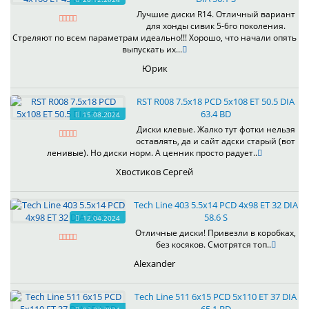
Лучшие диски R14. Отличный вариант
для хонды сивик 5-6го поколения.
Стреляют по всем параметрам идеально!!! Хорошо, что начали опять
выпускать их...
Юрик
RST R008 7.5x18 PCD 5x108 ET 50.5 DIA
63.4 BD
15.08.2024
Диски клевые. Жалко тут фотки нельзя
оставлять, да и сайт адски старый (вот
ленивые). Но диски норм. А ценник просто радует..
Хвостиков Сергей
Tech Line 403 5.5x14 PCD 4x98 ET 32 DIA
58.6 S
12.04.2024
Отличные диски! Привезли в коробках,
без косяков. Смотрятся топ..
Alexander
Tech Line 511 6x15 PCD 5x110 ET 37 DIA