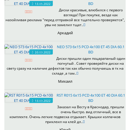
BD
13.05.2022
Диски красивые, влюбился с первого
взгляда! При покупке, везде как
назойливая реклама "перед отправкой все тщательно проверяется",
увы не замелил тщат..
Аркадий
NEO 573 6x15 PCD 4x100 ET 45 DIA 60.1
BD
20.03.2022
Диски пришли один поцарапаный один
погнутый . Совет проверяйте диски на
свету сразу на наличие дефектов так как обычно получаешь в тк на
складе ,а там..
Михаил
RST R015 6x15 PCD 4x100 ET 40 DIA 60.1
BD
13.03.2022
Заказал на Весту в Краснодар, пришли
очень быстро. вид отличный, все в
комплекте. Очень легкие подвеска отдыхает. Крышки колпачков
приклеил на клей дл..
Юрий