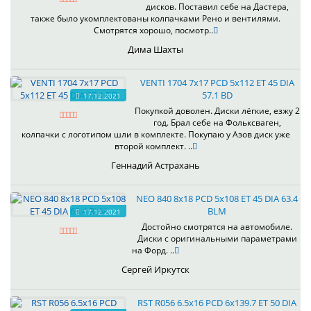
дисков. Поставил себе на Дастера,
также было укомплектованы колпачками Рено и вентилями.
Смотрятся хорошо, посмотр..
Дима Шахты
VENTI 1704 7x17 PCD 5x112 ET 45 DIA
57.1 BD
17.12.2021
Покупкой доволен. Диски лёгкие, езжу 2
год. Брал себе на Фольксваген,
колпачки с логотипом шли в комплекте. Покупаю у Азов диск уже
второй комплект. ..
Геннадий Астрахань
NEO 840 8x18 PCD 5x108 ET 45 DIA 63.4
BLM
17.12.2021
Достойно смотрятся на автомобиле.
Диски с оригинальными параметрами
на Форд. ..
Сергей Иркутск
RST R056 6.5x16 PCD 6x139.7 ET 50 DIA