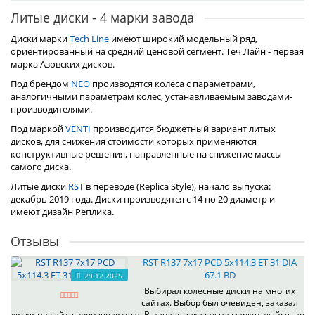
Литые диски - 4 марки завода
Диски марки
Tech Line
имеют широкий модельный ряд,
ориентированный на средний ценовой сегмент. Теч Лайн - первая
марка Азовских дисков.
Под брендом
NEO
производятся колеса с параметрами,
аналогичными параметрам колес, устанавливаемым заводами-
производителями.
Под маркой
VENTI
производится бюджетный вариант литых
дисков, для снижения стоимости которых применяются
конструктивные решения, направленные на снижение массы
самого диска.
Литые диски
RST
в переводе (Replica Style), начало выпуска:
декабрь 2019 года. Диски производятся с 14 по 20 диаметр и
имеют дизайн Реплика.
Отзывы
RST R137 7x17 PCD 5x114.3 ET 31 DIA
67.1 BD
29.12.2025
Выбирал колесные диски на многих
сайтах. Выбор был очевиден, заказал
диски на сайте производителя. В начале заказал на маркетплэйсе, но