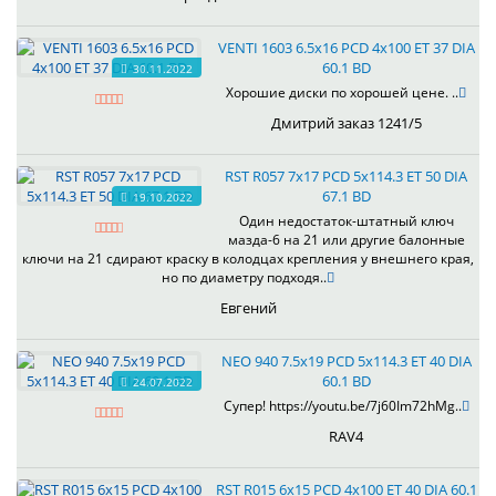
VENTI 1603 6.5x16 PCD 4x100 ET 37 DIA
60.1 BD
30.11.2022
Хорошие диски по хорошей цене. ..
Дмитрий заказ 1241/5
RST R057 7x17 PCD 5x114.3 ET 50 DIA
67.1 BD
19.10.2022
Один недостаток-штатный ключ
мазда-6 на 21 или другие балонные
ключи на 21 сдирают краску в колодцах крепления у внешнего края,
но по диаметру подходя..
Евгений
NEO 940 7.5x19 PCD 5x114.3 ET 40 DIA
60.1 BD
24.07.2022
Супер! https://youtu.be/7j60Im72hMg..
RAV4
RST R015 6x15 PCD 4x100 ET 40 DIA 60.1