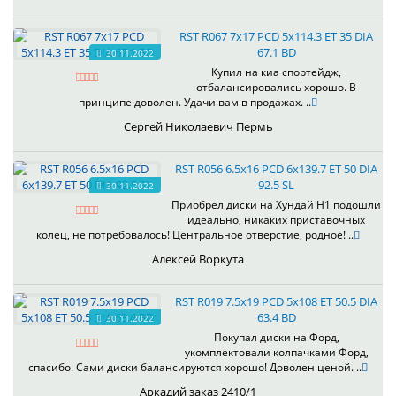
RST R067 7x17 PCD 5x114.3 ET 35 DIA
67.1 BD
30.11.2022
Купил на киа спортейдж,
отбалансировались хорошо. В
принципе доволен. Удачи вам в продажах. ..
Сергей Николаевич Пермь
RST R056 6.5x16 PCD 6x139.7 ET 50 DIA
92.5 SL
30.11.2022
Приобрёл диски на Хундай H1 подошли
идеально, никаких приставочных
колец, не потребовалось! Центральное отверстие, родное! ..
Алексей Воркута
RST R019 7.5x19 PCD 5x108 ET 50.5 DIA
63.4 BD
30.11.2022
Покупал диски на Форд,
укомплектовали колпачками Форд,
спасибо. Сами диски балансируются хорошо! Доволен ценой. ..
Аркадий заказ 2410/1