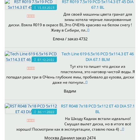
RST R019 7.5x19 PCD 5x114.3 ET 45 DIA
67.1 BL
15.03.2023
Для своей машины цвета гранат для
зимы хотела черные лакированные
диски. Взяла R019 в окрасе BL.Это ОЧЕНЬ красиво на белом снегу !
Живу в Сибири, пл..
Елена / заказ 4732
Tech Line 619 6.5x16 PCD 5x114.3 ET 46
DIA 67.1 BLM
07.12.2022
Тут кто то пишет что диски из
пластелина, это наговор чистой воды. Я
попадал раза три в ОЧень глубокие ямы, пробивало до кузова, диски
даже не погнули..
Вадим
RST R048 7x18 PCD 5x112 ET 43 DIA 57.1
BL
30.11.2022
На Шкоду Кадиак встали идеально!
Смущал вылет диска, но в итоге всё
хорошо! Посмотрим как в эксплуатации, ставлю пока 4) ..
Москва Даниил заказ 2474