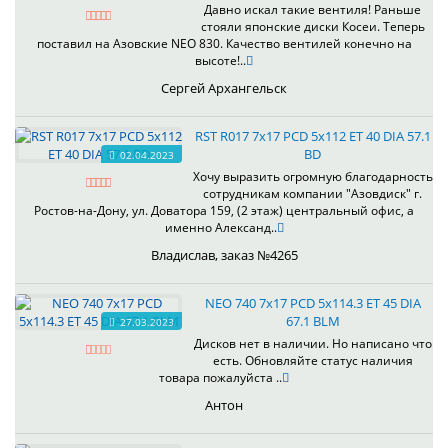
Давно искал такие вентиля! Раньше
стояли японские диски Косеи. Теперь
поставил на Азовские NEO 830. Качество вентилей конечно на
высоте!..
Сергей Архангельск
RST R017 7x17 PCD 5x112 ET 40 DIA 57.1
BD
02.04.2023
Хочу выразить огромную благодарность
сотрудникам компании "Азовдиск" г.
Ростов-на-Дону, ул. Доватора 159, (2 этаж) центральный офис, а
именно Александ..
Владислав, заказ №4265
NEO 740 7x17 PCD 5x114.3 ET 45 DIA
67.1 BLM
27.03.2023
Дисков нет в наличии. Но написано что
есть. Обновляйте статус наличия
товара пожалуйста ..
Антон