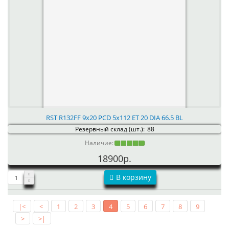
RST R132FF 9x20 PCD 5x112 ET 20 DIA 66.5 BL
Резервный склад (шт.):
88
Наличие:
18900р.
В корзину
|<
<
1
2
3
4
5
6
7
8
9
>
>|