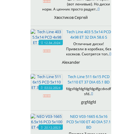
(вот ленивые). Но диски
619
норм. А ценник просто радует..
622
Хвостиков Сергей
623
624
Tech Line 403 5.5x14 PCD
625
4x98 ET 32 DIA 58.6 S
626
12.04.2024
Отличные диски!
628
Привезли в коробках, без
629
косяков. Смотрятся топ..
630
Alexander
632
633
Tech Line 511 6x15 PCD
634
5x110 ET 37 DIA 65.1 BD
635
03.02.2024
fdgsfdgfdgfdgfdgdfgcdvsdf
637
sfd..
638
grgfdgfd
639
640
NEO V03-1665 6.5x16
641
PCD 5x100 ET 40 DIA 57.1
642
BD
20.12.2023
643
Покупал 3 года назад ,