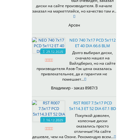
был очевиден, заказал
344
69,1
MGM
диски на сайте производителя. В начале
401
70,1
заказал на маркетплэйсе, но качество там и..
OrD
403
70,3
S
405
71,1
Арсен
SD
406
71.6
SL
408
72,6
NEO 740 7x17 PCD 5x112
W
410
73,1
ET 40 DIA 66.6 BLM
WB
29.12.2025
411
74,1
Долго выбирал диски,
WD
сначало нашел на
414
75.1
Вайлдбериз, но на сайте
415
77,8
производителя Азов-Тэк цена оказалась
417
78.1
привлекательнее, да и гарантия не
помешает...
418
84,1
420
92,5
Владимир - заказ 8987/3
422
95,1
423
98
RST R007 7.5x17 PCD
5x114.3 ET 52 DIA 67.1 BD
426
98,1
428
Покупкой доволен,
16.12.2025
колесные диски
429
оказались просто
430
отличные! На сайте
433
дешевле, чем на Озоне. Рекомендую всем...