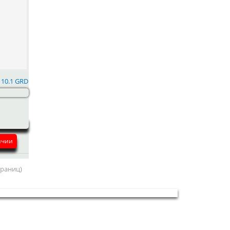
110.1 GRD
ичии
страниц)