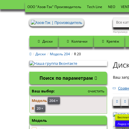
OOO "Азов-Тэк" Производитель
Tech Line
NEO
VENT
Все ка
Например:
Диски
Колпачки
Крепёж
Диски
Модель 204
R 20
Диск
Ваш запр
Поиск по параметрам
Сравн
Ваш выбор:
очистить
Модель
204
×
R
20
×
Бесплат
Модель
NEO 204
Лидер п