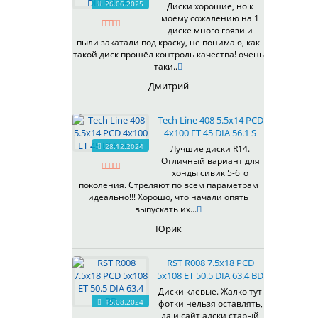
26.06.2025
Диски хорошие, но к
538
моему сожалению на 1
539
диске много грязи и
540
пыли закатали под краску, не понимаю, как
такой диск прошёл контроль качества! очень
541
таки..
543
Дмитрий
544
545
Tech Line 408 5.5x14 PCD
546
4x100 ET 45 DIA 56.1 S
547
28.12.2024
Лучшие диски R14.
548
Отличный вариант для
573
хонды сивик 5-6го
поколения. Стреляют по всем параметрам
574
идеально!!! Хорошо, что начали опять
575
выпускать их...
576
Юрик
600
602
RST R008 7.5x18 PCD
604
5x108 ET 50.5 DIA 63.4 BD
607
Диски клевые. Жалко тут
614
15.08.2024
фотки нельзя оставлять,
618
да и сайт адски старый