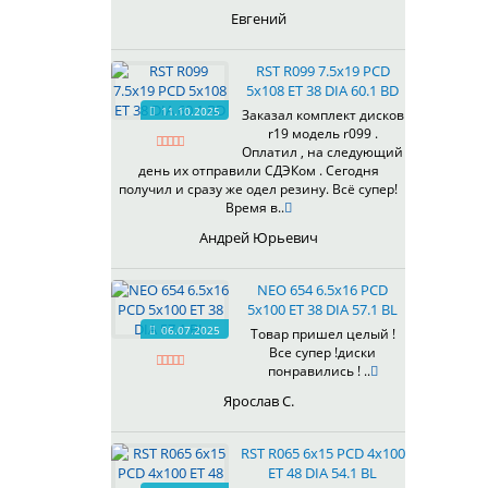
435
Евгений
437
438
RST R099 7.5x19 PCD
503
5x108 ET 38 DIA 60.1 BD
505
11.10.2025
Заказал комплект дисков
r19 модель r099 .
508
Оплатил , на следующий
509
день их отправили СДЭКом . Сегодня
511
получил и сразу же одел резину. Всё супер!
Время в..
523
524
Андрей Юрьевич
526
528
NEO 654 6.5x16 PCD
529
5x100 ET 38 DIA 57.1 BL
530
06.07.2025
Товар пришел целый !
Все супер !диски
531
понравились ! ..
532
Ярослав С.
534
535
RST R065 6x15 PCD 4x100
536
ET 48 DIA 54.1 BL
537