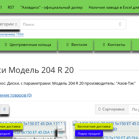
I
RST
"Азовдиск" - официальный дилер
Наличие завода в Excel дл
тегории
например 1504
Центровочные кольца
Вентиля
Контакты
и Модель 204 R 20
ос: Диски, с параметрами: Модель 204 R 20 производитель: "Азов-Тэк"
ение товаров (0)
Сортировка:
ная доставка
Бесплатная доставка
 9x20 PCD 5x150 ET 45 DIA 110.1 S
родаж!
Лидер продаж!
NEO 204 9x20 PCD 5x150 ET 45 DIA