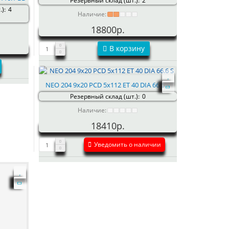
Резервный склад (шт.):
2
):
4
Наличие:
18800р.
В корзину
NEO 204 9x20 PCD 5x112 ET 40 DIA 66.6 S
Резервный склад (шт.):
0
Наличие:
18410р.
Уведомить о наличии