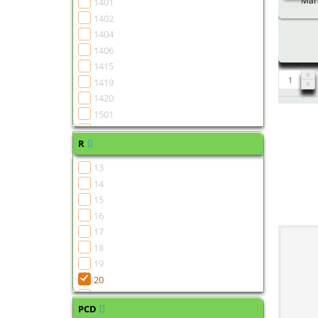
Мага
1401
1402
1404
1406
1415
1419
1420
1501
1502
R
1504
1505
13
1506
14
1507
15
1508
16
1510
17
1511
18
1513
19
1515
20
1516
21
1518
PCD
22