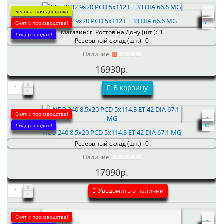
Бесплатная доставка
RST R032 9x20 PCD 5x112 ET 33 DIA 66.6 MG
Снят с производства!
Магазин: г. Ростов на Дону (шт.):
1
Лидер продаж!
Резервный склад (шт.):
0
Наличие:
16930р.
В корзину
Снят с производства!
Лидер продаж!
NEO 240 8.5x20 PCD 5x114.3 ET 42 DIA 67.1 MG
Резервный склад (шт.):
0
Наличие:
17090р.
Уведомить о наличии
Снят с производства!