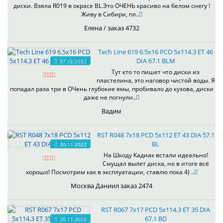
диски. Взяла R019 в окрасе BL.Это ОЧЕНЬ красиво на белом снегу !
Живу в Сибири, пл..
Елена / заказ 4732
Tech Line 619 6.5x16 PCD 5x114.3 ET 46
DIA 67.1 BLM
07.12.2022
Тут кто то пишет что диски из
пластелина, это наговор чистой воды. Я
попадал раза три в ОЧень глубокие ямы, пробивало до кузова, диски
даже не погнули..
Вадим
RST R048 7x18 PCD 5x112 ET 43 DIA 57.1
BL
30.11.2022
На Шкоду Кадиак встали идеально!
Смущал вылет диска, но в итоге всё
хорошо! Посмотрим как в эксплуатации, ставлю пока 4) ..
Москва Даниил заказ 2474
RST R067 7x17 PCD 5x114.3 ET 35 DIA
67.1 BD
30.11.2022