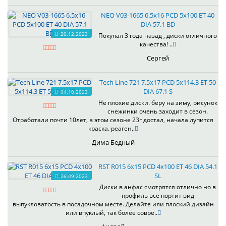
NEO V03-1665 6.5x16 PCD 5x100 ET 40
DIA 57.1 BD
20.12.2023
Покупал 3 года назад , диски отличного
качества! ..
Сергей
Tech Line 721 7.5x17 PCD 5x114.3 ET 50
DIA 67.1 S
04.10.2023
Не плохие диски. беру на зиму, рисунок
снежинки очень заходит в сезон.
Отработали почти 10лет, в этом сезоне 23г достал, начала лупится
краска. реаген..
Дима Бедный
RST R015 6x15 PCD 4x100 ET 46 DIA 54.1
SL
26.09.2023
Диски в анфас смотрятся отлично но в
профиль всё портит вид
выпукловатость в посадочном месте. Делайте или плоский дизайн
или впуклый, так более совре..