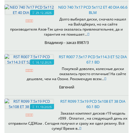
NEO 740 7x17 PCD 5x112 ET 40 DIA 66.6
BLM
29.12.2025
Долго выбирал диски, сначало нашел
на Вайлдбериз, но на сайте
производителя Азов-Тэк цена оказалась привлекательнее, да и
гарантия не помешает...
Владимир - заказ 8987/3
RST R007 7.5x17 PCD 5x114.3 ET 52 DIA
67.1 BD
16.12.2025
Покупкой доволен, колесные диски
оказались просто отличные! На сайте
дешевле, чем на Озоне. Рекомендую всем...
Евгений
RST R099 7.5x19 PCD 5x108 ET 38 DIA
60.1 BD
11.10.2025
Заказал комплект дисков r19 модель
r099 . Оплатил , на следующий день их
отправили СДЭКом . Сегодня получил и сразу же одел резину. Всё
супер! Время в..