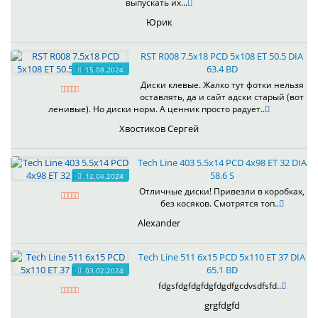
выпускать их...
Юрик
RST R008 7.5x18 PCD 5x108 ET 50.5 DIA
63.4 BD
15.08.2024
Диски клевые. Жалко тут фотки нельзя
оставлять, да и сайт адски старый (вот
ленивые). Но диски норм. А ценник просто радует..
Хвостиков Сергей
Tech Line 403 5.5x14 PCD 4x98 ET 32 DIA
58.6 S
12.04.2024
Отличные диски! Привезли в коробках,
без косяков. Смотрятся топ..
Alexander
Tech Line 511 6x15 PCD 5x110 ET 37 DIA
65.1 BD
03.02.2024
fdgsfdgfdgfdgfdgdfgcdvsdfsfd..
grgfdgfd