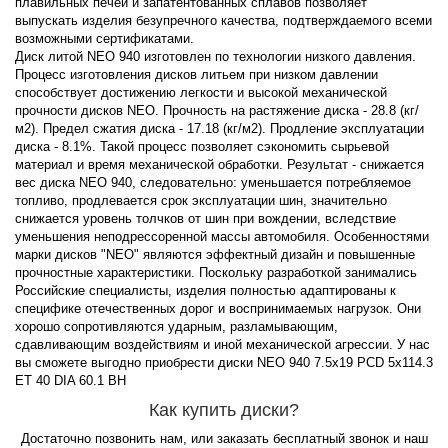
плавильных печей и запатентованных сплавов позволяет
выпускать изделия безупречного качества, подтверждаемого всеми
возможными сертификатами.
Диск литой NEO 940 изготовлен по технологии низкого давления.
Процесс изготовления дисков литьем при низком давлении
способствует достижению легкости и высокой механической
прочности дисков NEO. Прочность на растяжение диска - 28.8 (кг/
м2). Предел сжатия диска - 17.18 (кг/м2). Продление эксплуатации
диска - 8.1%. Такой процесс позволяет сэкономить сырьевой
материал и время механической обработки. Результат - снижается
вес диска NEO 940, следовательно: уменьшается потребляемое
топливо, продлевается срок эксплуатации шин, значительно
снижается уровень толчков от шин при вождении, вследствие
уменьшения неподрессоренной массы автомобиля. Особенностями
марки дисков "NEO" являются эффектный дизайн и повышенные
прочностные характеристики. Поскольку разработкой занимались
Российские специалисты, изделия полностью адаптированы к
специфике отечественных дорог и воспринимаемых нагрузок. Они
хорошо сопротивляются ударным, разламывающим,
сдавливающим воздействиям и иной механической агрессии. У нас
вы сможете выгодно приобрести диски NEO 940 7.5x19 PCD 5x114.3
ET 40 DIA 60.1 BH
Как купить диски?
Достаточно позвонить нам, или заказать бесплатный звонок и наш