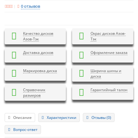
0 отзывов
Качество дисков
Окрас дисков Азов-
Азов-Тэк
Тэк
Доставка дисков
Оформление заказа
Маркировка диска
Ширина шины и
диска
Справочник
Гарантийный талон
размеров
Описание
Характеристики
Отзывы (0)
Вопрос-ответ