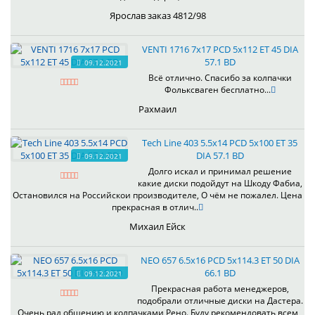
Ярослав заказ 4812/98
VENTI 1716 7x17 PCD 5x112 ET 45 DIA
57.1 BD
09.12.2021
Всё отлично. Спасибо за колпачки
Фольксваген бесплатно...
Рахмаил
Tech Line 403 5.5x14 PCD 5x100 ET 35
DIA 57.1 BD
09.12.2021
Долго искал и принимал решение
какие диски подойдут на Шкоду Фабиа,
Остановился на Российскои производителе, О чём не пожалел. Цена
прекрасная в отлич..
Михаил Ейск
NEO 657 6.5x16 PCD 5x114.3 ET 50 DIA
66.1 BD
09.12.2021
Прекрасная работа менеджеров,
подобрали отличные диски на Дастера.
Очень рад общению и колпачками Рено. Буду рекомендовать всем