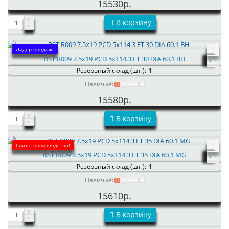
15530р.
В корзину
Лидер продаж!
RST R009 7.5x19 PCD 5x114.3 ET 30 DIA 60.1 BH
Резервный склад (шт.):
1
Наличие:
15580р.
В корзину
Снят с производства!
RST R009 7.5x19 PCD 5x114.3 ET 35 DIA 60.1 MG
Резервный склад (шт.):
1
Наличие:
15610р.
В корзину