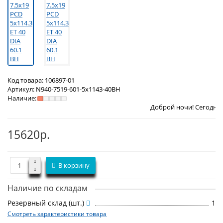
Код товара:
106897-01
Артикул:
N940-7519-601-5x1143-40BH
Наличие:
Доброй ночи! Сегодня
Пятница 7 ав
15620р.
В корзину
Наличие по складам
Резервный склад (шт.)
1
Смотреть характеристики товара