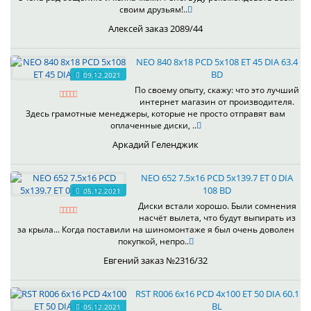
своим друзьям!..
Алексей заказ 2089/44
NEO 840 8x18 PCD 5x108 ET 45 DIA 63.4
BD
09.12.2021
По своему опыту, скажу: что это лучший
интернет магазин от производителя.
Здесь грамотные менеджеры, которые не просто отправят вам
оплаченные диски, ..
Аркадий Геленджик
NEO 652 7.5x16 PCD 5x139.7 ET 0 DIA
108 BD
05.12.2021
Диски встали хорошо. Были сомнения
насчёт вылета, что будут выпирать из
за крыла... Когда поставили на шиномонтаже я был очень доволен
покупкой, непро..
Евгений заказ №2316/32
RST R006 6x16 PCD 4x100 ET 50 DIA 60.1
BL
05.12.2021