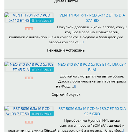
Дима Шахты
VENTI 1704 7x17 PCD 5x112 ET 45 DIA
57.1 BD
17.12.2021
Покупкой доволен. Диски лёгкие, езжу 2
год. Брал себе на Фольксваген,
колпачки с логотипом шли в комплекте. Покупаю у Азов диск уже
второй комплект. ..
Геннадий Астрахань
NEO 840 8x18 PCD 5x108 ET 45 DIA 63.4
BLM
17.12.2021
Достойно смотрятся на автомобиле.
Диски с оригинальными параметрами
на Форд. ..
Сергей Иркутск
RST R056 6.5x16 PCD 6x139.7 ET 50 DIA
92.5 GRD
09.12.2021
Приобрёл на Hyundai H-1, диски
смотрятся проста "БОМБА" , да ещё и
колпачки полажили Хёндэй в подарок, о чём я не знал. Спасибо..