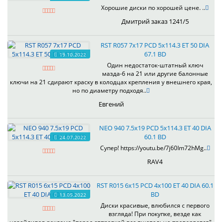
Хорошие диски по хорошей цене. ..
Дмитрий заказ 1241/5
RST R057 7x17 PCD 5x114.3 ET 50 DIA
67.1 BD
19.10.2022
Один недостаток-штатный ключ
мазда-6 на 21 или другие балонные
ключи на 21 сдирают краску в колодцах крепления у внешнего края,
но по диаметру подходя..
Евгений
NEO 940 7.5x19 PCD 5x114.3 ET 40 DIA
60.1 BD
24.07.2022
Супер! https://youtu.be/7j60Im72hMg..
RAV4
RST R015 6x15 PCD 4x100 ET 40 DIA 60.1
BD
13.05.2022
Диски красивые, влюбился с первого
взгляда! При покупке, везде как