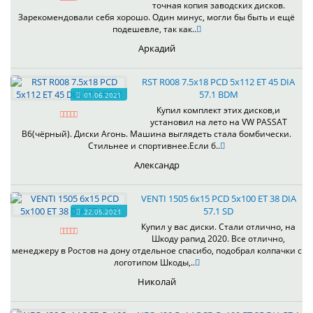
точная копия заводских дисков.
Зарекомендовали себя хорошо. Один минус, могли бы быть и ещё
подешевле, так как..
Аркадий
RST R008 7.5x18 PCD 5x112 ET 45 DIA
57.1 BDM
01.06.2021
Купил комплект этих дисков,и
установил на лето на VW PASSAT
B6(чёрный). Диски Агонь. Машина выглядеть стала бомбически.
Стильнее и спортивнее.Если б..
Александр
VENTI 1505 6x15 PCD 5x100 ET 38 DIA
57.1 SD
22.05.2021
Купил у вас диски. Стали отлично, на
Шкоду рапид 2020. Все отлично,
менеджеру в Ростов на дону отдельное спасибо, подобрал колпачки с
логотипом Шкоды,..
Николай