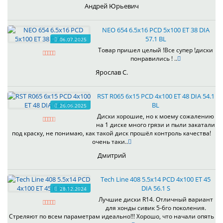
Андрей Юрьевич
NEO 654 6.5x16 PCD 5x100 ET 38 DIA
57.1 BL
06.07.2025
Товар пришел целый !Все супер !диски
понравились ! ..
Ярослав С.
RST R065 6x15 PCD 4x100 ET 48 DIA 54.1
BL
26.06.2025
Диски хорошие, но к моему сожалению
на 1 диске много грязи и пыли закатали
под краску, не понимаю, как такой диск прошёл контроль качества!
очень таки..
Дмитрий
Tech Line 408 5.5x14 PCD 4x100 ET 45
DIA 56.1 S
28.12.2024
Лучшие диски R14. Отличный вариант
для хонды сивик 5-6го поколения.
Стреляют по всем параметрам идеально!!! Хорошо, что начали опять