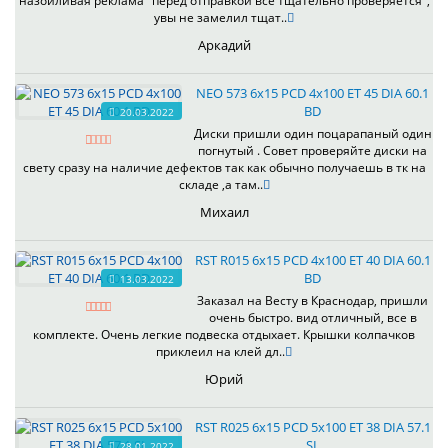
назойливая реклама "перед отправкой все тщательно проверяется",
увы не замелил тщат..
Аркадий
NEO 573 6x15 PCD 4x100 ET 45 DIA 60.1
BD
20.03.2022
Диски пришли один поцарапаный один
погнутый . Совет проверяйте диски на
свету сразу на наличие дефектов так как обычно получаешь в тк на
складе ,а там..
Михаил
RST R015 6x15 PCD 4x100 ET 40 DIA 60.1
BD
13.03.2022
Заказал на Весту в Краснодар, пришли
очень быстро. вид отличный, все в
комплекте. Очень легкие подвеска отдыхает. Крышки колпачков
приклеил на клей дл..
Юрий
RST R025 6x15 PCD 5x100 ET 38 DIA 57.1
SL
28.01.2022