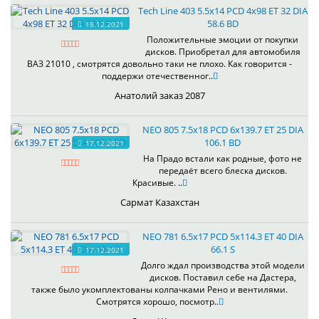
Tech Line 403 5.5x14 PCD 4x98 ET 32 DIA
58.6 BD
18.12.2021
Положительные эмоции от покупки
дисков. Приобретал для автомобиля
ВАЗ 21010 , смотрятся довольно таки не плохо. Как говорится -
поддержи отечественног..
Анатолий заказ 2087
NEO 805 7.5x18 PCD 6x139.7 ET 25 DIA
106.1 BD
17.12.2021
На Прадо встали как родные, фото не
передаёт всего блеска дисков.
Красивые. ..
Сармат Казахстан
NEO 781 6.5x17 PCD 5x114.3 ET 40 DIA
66.1 S
17.12.2021
Долго ждал производства этой модели
дисков. Поставил себе на Дастера,
также было укомплектованы колпачками Рено и вентилями.
Смотрятся хорошо, посмотр..