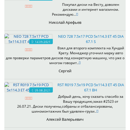
Покупал диски на Весту, доволен
дисками и интернет магазином.
Рекомендую...
Николай Арефьев
NEO 728 7.5x17 PCD 5x114.3 ET 45 DIA
67.1 S
14.09.2021
Взял для второго комплекта на Хундай
Крету. Менеджер уточнил марку авто
для проверки параметров дисков под конкретную машину, что уже о
многом говорит..
Сергей
RST R019 7.5x19 PCD 5x114.3 ET 45 DIA
67.1 BH
09.08.2021
Добрый день, хочу сказать спасибо за
Вашу продукцию,заказ #2523 от
26.07.21. Диски получены,собраны и отбалансированы,
шиномонтажник был удивлен-грузи..
Алексей Валерьевич