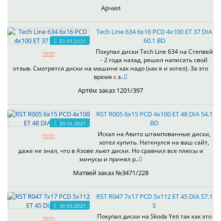
Арчил
Tech Line 634 6x16 PCD 4x100 ET 37 DIA
60.1 BD
03.07.2021
Покупал диски Tech Line 634 на Степвей
- 2 года назад, решил написать свой
отзыв. Смотрятся диски на машине как надо (как я и хотел). За это
время с э..
Артём заказ 1201/397
RST R005 6x15 PCD 4x100 ET 48 DIA 54.1
BD
30.06.2021
Искал на Авито штампованные диски,
хотел купить. Наткнулся на ваш сайт,
даже не знал, что в Азове льют диски. Но сравнил все плюсы и
минусы и принял р..
Матвей заказ №3471/228
RST R047 7x17 PCD 5x112 ET 45 DIA 57.1
S
30.06.2021
Покупал диски на Skoda Yeti так как это