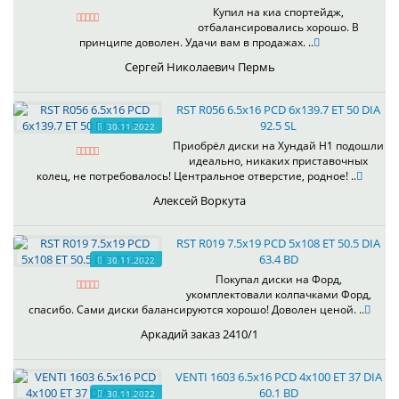
Купил на киа спортейдж,
отбалансировались хорошо. В
принципе доволен. Удачи вам в продажах. ..
Сергей Николаевич Пермь
RST R056 6.5x16 PCD 6x139.7 ET 50 DIA
92.5 SL
30.11.2022
Приобрёл диски на Хундай H1 подошли
идеально, никаких приставочных
колец, не потребовалось! Центральное отверстие, родное! ..
Алексей Воркута
RST R019 7.5x19 PCD 5x108 ET 50.5 DIA
63.4 BD
30.11.2022
Покупал диски на Форд,
укомплектовали колпачками Форд,
спасибо. Сами диски балансируются хорошо! Доволен ценой. ..
Аркадий заказ 2410/1
VENTI 1603 6.5x16 PCD 4x100 ET 37 DIA
60.1 BD
30.11.2022