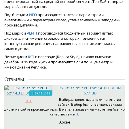
ориентированный на средний ценовой сегмент. Теч Лайн - первая
марка Азовских дисков.
Под брендом
NEO
производятся колеса с параметрами,
аналогичными параметрам колес, устанавливаемым заводами-
производителями.
Под маркой
VENTI
производится бюджетный вариант литых
дисков, для снижения стоимости которых применяются
конструктивные решения, направленные на снижение массы
самого диска.
Литые диски
RST
в переводе (Replica Style), начало выпуска:
декабрь 2019 года. Диски производятся с 14 по 20 диаметр и
имеют дизайн Реплика.
Отзывы
RST R137 7x17 PCD 5x114.3 ET 31 DIA
67.1 BD
29.12.2025
Выбирал колесные диски на многих
сайтах. Выбор был очевиден, заказал
диски на сайте производителя. В начале заказал на маркетплэйсе, но
качество там и..
Арсен