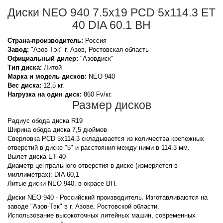
Диски NEO 940 7.5x19 PCD 5x114.3 ET
40 DIA 60.1 BH
Страна-производитель:
Россия
Завод:
"Азов-Тэк" г. Азов, Ростовская область
Официальный дилер:
"Азовдиск"
Тип диска:
Литой
Марка и модель дисков:
NEO
940
Вес диска:
12,5 кг.
Нагрузка на один диск:
860 Fv/кг.
Размер дисков
Радиус обода диска R19
Ширина обода диска 7,5 дюймов
Сверловка PCD 5x114.3 складывается из количества крепежных
отверстий в диске "5" и расстояния между ними в 114.3 мм.
Вылет диска ET 40
Диаметр центрального отверстия в диске (измеряется в
миллиметрах): DIA 60,1
Литые диски NEO 940, в окрасе BH.
Диски NEO 940 - Российский производитель. Изготавливаются на
заводе "Азов-Тэк" в г. Азове, Ростовской области.
Использование высокоточных литейных машин, современных