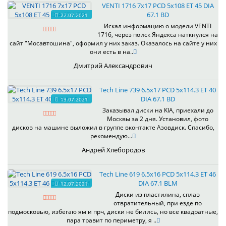
VENTI 1716 7x17 PCD 5x108 ET 45 DIA
67.1 BD
22.07.2021
Искал информацию о модели VENTI
1716, через поиск Яндекса наткнулся на
сайт "Мосавтошина", оформил у них заказ. Оказалось на сайте у них
они есть в на..
Дмитрий Александрович
Tech Line 739 6.5x17 PCD 5x114.3 ET 40
DIA 67.1 BD
13.07.2021
Заказывал диски на KIA, приехали до
Москвы за 2 дня. Установил, фото
дисков на машине выложил в группе вконтакте Азовдиск. Спасибо,
рекомендую...
Андрей Хлебородов
Tech Line 619 6.5x16 PCD 5x114.3 ET 46
DIA 67.1 BLM
12.07.2021
Диски из пластилина, сплав
отвратительный, при езде по
подмосковью, избегаю ям и прч, диски не бились, но все квадратные,
пара травит по периметру, я ..