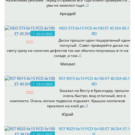
назойливая реклама "перед отправкой все тщательно проверяется",
увы не замелил тщат..
Аркадий
NEO 573 6x15 PCD 4x100 ET 45 DIA 60.1
BD
20.03.2022
Диски пришли один поцарапаный один
погнутый . Совет проверяйте диски на
свету сразу на наличие дефектов так как обычно получаешь в тк на
складе ,а там..
Михаил
RST R015 6x15 PCD 4x100 ET 40 DIA 60.1
BD
13.03.2022
Заказал на Весту в Краснодар, пришли
очень быстро. вид отличный, все в
комплекте. Очень легкие подвеска отдыхает. Крышки колпачков
приклеил на клей дл..
Юрий
RST R025 6x15 PCD 5x100 ET 38 DIA 57.1
SL
28.01.2022