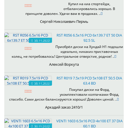
Купил на киа спортейдж,
отбалансировались хорошо. В
принципе доволен. Удачи вам в продажах. ..
Сергей Николаевич Пермь
RST R056 6.5x16 PCD 6x139.7 ET 50 DIA
92.5 SL
30.11.2022
Приобрёл диски на Хундай H1 подошли
идеально, никаких приставочных
колец, не потребовалось! Центральное отверстие, родное! ..
Алексей Воркута
RST R019 7.5x19 PCD 5x108 ET 50.5 DIA
63.4 BD
30.11.2022
Покупал диски на Форд,
укомплектовали колпачками Форд,
спасибо. Сами диски балансируются хорошо! Доволен ценой. ..
Аркадий заказ 2410/1
VENTI 1603 6.5x16 PCD 4x100 ET 37 DIA
60.1 BD
30.11.2022