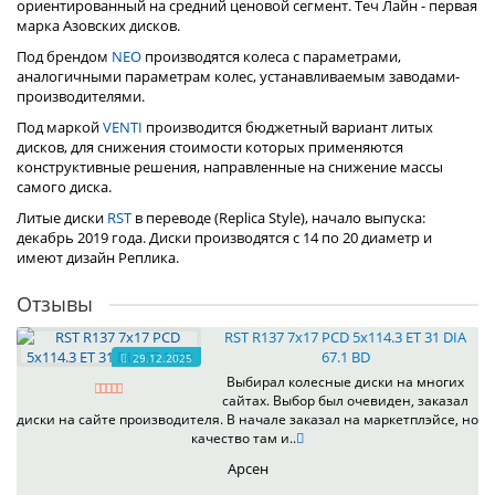
ориентированный на средний ценовой сегмент. Теч Лайн - первая
марка Азовских дисков.
Под брендом
NEO
производятся колеса с параметрами,
аналогичными параметрам колес, устанавливаемым заводами-
производителями.
Под маркой
VENTI
производится бюджетный вариант литых
дисков, для снижения стоимости которых применяются
конструктивные решения, направленные на снижение массы
самого диска.
Литые диски
RST
в переводе (Replica Style), начало выпуска:
декабрь 2019 года. Диски производятся с 14 по 20 диаметр и
имеют дизайн Реплика.
Отзывы
RST R137 7x17 PCD 5x114.3 ET 31 DIA
67.1 BD
29.12.2025
Выбирал колесные диски на многих
сайтах. Выбор был очевиден, заказал
диски на сайте производителя. В начале заказал на маркетплэйсе, но
качество там и..
Арсен