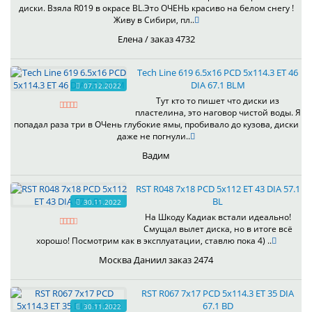
диски. Взяла R019 в окрасе BL.Это ОЧЕНЬ красиво на белом снегу !
Живу в Сибири, пл..
Елена / заказ 4732
Tech Line 619 6.5x16 PCD 5x114.3 ET 46
DIA 67.1 BLM
07.12.2022
Тут кто то пишет что диски из
пластелина, это наговор чистой воды. Я
попадал раза три в ОЧень глубокие ямы, пробивало до кузова, диски
даже не погнули..
Вадим
RST R048 7x18 PCD 5x112 ET 43 DIA 57.1
BL
30.11.2022
На Шкоду Кадиак встали идеально!
Смущал вылет диска, но в итоге всё
хорошо! Посмотрим как в эксплуатации, ставлю пока 4) ..
Москва Даниил заказ 2474
RST R067 7x17 PCD 5x114.3 ET 35 DIA
67.1 BD
30.11.2022