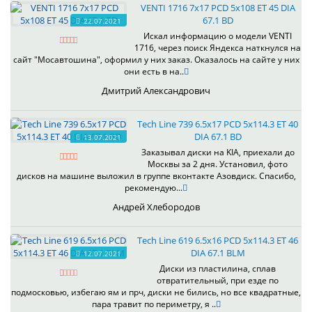
VENTI 1716 7x17 PCD 5x108 ET 45 DIA
67.1 BD
22.07.2021
Искал информацию о модели VENTI
1716, через поиск Яндекса наткнулся на
сайт "Мосавтошина", оформил у них заказ. Оказалось на сайте у них
они есть в на..
Дмитрий Александрович
Tech Line 739 6.5x17 PCD 5x114.3 ET 40
DIA 67.1 BD
13.07.2021
Заказывал диски на KIA, приехали до
Москвы за 2 дня. Установил, фото
дисков на машине выложил в группе вконтакте Азовдиск. Спасибо,
рекомендую...
Андрей Хлебородов
Tech Line 619 6.5x16 PCD 5x114.3 ET 46
DIA 67.1 BLM
12.07.2021
Диски из пластилина, сплав
отвратительный, при езде по
подмосковью, избегаю ям и прч, диски не бились, но все квадратные,
пара травит по периметру, я ..