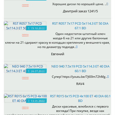
Хорошие диски по хорошей цене. ..
Дмитрий заказ 1241/5
RST R057 7x17 PCD 5x114.3 ET 50 DIA
67.1 BD
19.10.2022
Один недостаток-штатный ключ
мазда-6 на 21 или другие балонные
ключи на 21 сдирают краску в колодцах крепления у внешнего края,
но по диаметру подходя..
Евгений
NEO 940 7.5x19 PCD 5x114.3 ET 40 DIA
60.1 BD
24.07.2022
Супер! https://youtu.be/7j60Im72hMg..
RAV4
RST R015 6x15 PCD 4x100 ET 40 DIA 60.1
BD
13.05.2022
Диски красивые, влюбился с первого
взгляда! При покупке, везде как