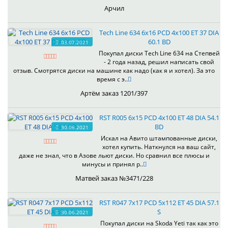
Арчил
Tech Line 634 6x16 PCD 4x100 ET 37 DIA
60.1 BD
03.07.2021
Покупал диски Tech Line 634 на Степвей
- 2 года назад, решил написать свой
отзыв. Смотрятся диски на машине как надо (как я и хотел). За это
время с э..
Артём заказ 1201/397
RST R005 6x15 PCD 4x100 ET 48 DIA 54.1
BD
30.06.2021
Искал на Авито штампованные диски,
хотел купить. Наткнулся на ваш сайт,
даже не знал, что в Азове льют диски. Но сравнил все плюсы и
минусы и принял р..
Матвей заказ №3471/228
RST R047 7x17 PCD 5x112 ET 45 DIA 57.1
S
30.06.2021
Покупал диски на Skoda Yeti так как это