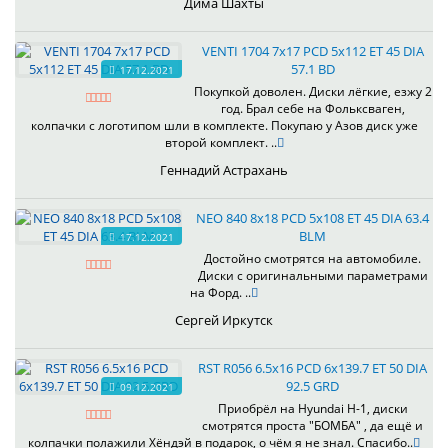
Дима Шахты
VENTI 1704 7x17 PCD 5x112 ET 45 DIA
57.1 BD
17.12.2021
Покупкой доволен. Диски лёгкие, езжу 2
год. Брал себе на Фольксваген,
колпачки с логотипом шли в комплекте. Покупаю у Азов диск уже
второй комплект. ..
Геннадий Астрахань
NEO 840 8x18 PCD 5x108 ET 45 DIA 63.4
BLM
17.12.2021
Достойно смотрятся на автомобиле.
Диски с оригинальными параметрами
на Форд. ..
Сергей Иркутск
RST R056 6.5x16 PCD 6x139.7 ET 50 DIA
92.5 GRD
09.12.2021
Приобрёл на Hyundai H-1, диски
смотрятся проста "БОМБА" , да ещё и
колпачки полажили Хёндэй в подарок, о чём я не знал. Спасибо..