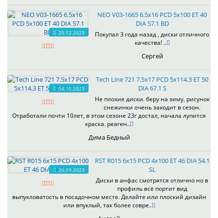
NEO V03-1665 6.5x16 PCD 5x100 ET 40
DIA 57.1 BD
20.12.2023
Покупал 3 года назад , диски отличного
качества! ..
Сергей
Tech Line 721 7.5x17 PCD 5x114.3 ET 50
DIA 67.1 S
04.10.2023
Не плохие диски. беру на зиму, рисунок
снежинки очень заходит в сезон.
Отработали почти 10лет, в этом сезоне 23г достал, начала лупится
краска. реаген..
Дима Бедный
RST R015 6x15 PCD 4x100 ET 46 DIA 54.1
SL
26.09.2023
Диски в анфас смотрятся отлично но в
профиль всё портит вид
выпукловатость в посадочном месте. Делайте или плоский дизайн
или впуклый, так более совре..