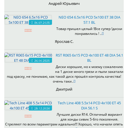
Андрей Юрьевич
NEO 654 6.5x16 PCD 5x100 ET 38 DIA
57.1 BL
06.07.2025
Товар пришел целый !Все супер !диски
понравились ! ..
Ярослав С.
RST R065 6x15 PCD 4x100 ET 48 DIA 54.1
BL
26.06.2025
Диски хорошие, но к моему сожалению
на 1 диске много грязи и пыли закатали
под краску, не понимаю, как такой диск прошёл контроль качества!
очень таки..
Дмитрий
Tech Line 408 5.5x14 PCD 4x100 ET 45
DIA 56.1 S
28.12.2024
Лучшие диски R14. Отличный вариант
для хонды сивик 5-6го поколения.
Стреляют по всем параметрам идеально!!! Хорошо, что начали опять