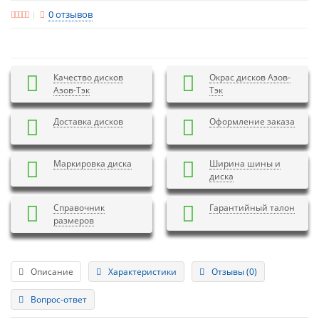
0 отзывов
Качество дисков
Окрас дисков Азов-
Азов-Тэк
Тэк
Доставка дисков
Оформление заказа
Маркировка диска
Ширина шины и
диска
Справочник
Гарантийный талон
размеров
Описание
Характеристики
Отзывы (0)
Вопрос-ответ