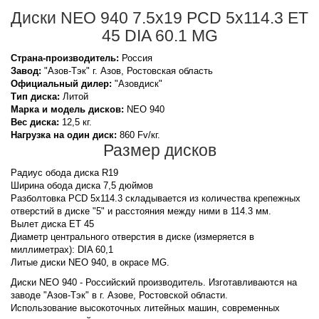
Диски NEO 940 7.5x19 PCD 5x114.3 ET
45 DIA 60.1 MG
Страна-производитель:
Россия
Завод:
"Азов-Тэк" г. Азов, Ростовская область
Официальный дилер:
"Азовдиск"
Тип диска:
Литой
Марка и модель дисков:
NEO
940
Вес диска:
12,5 кг.
Нагрузка на один диск:
860 Fv/кг.
Размер дисков
Радиус обода диска R19
Ширина обода диска 7,5 дюймов
Разболтовка PCD 5x114.3 складывается из количества крепежных
отверстий в диске "5" и расстояния между ними в 114.3 мм.
Вылет диска ET 45
Диаметр центрального отверстия в диске (измеряется в
миллиметрах): DIA 60,1
Литые диски NEO 940, в окрасе MG.
Диски NEO 940 - Российский производитель. Изготавливаются на
заводе "Азов-Тэк" в г. Азове, Ростовской области.
Использование высокоточных литейных машин, современных