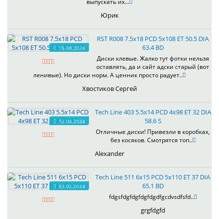
выпускать их...
Юрик
RST R008 7.5x18 PCD 5x108 ET 50.5 DIA
63.4 BD
15.08.2024
Диски клевые. Жалко тут фотки нельзя
оставлять, да и сайт адски старый (вот
ленивые). Но диски норм. А ценник просто радует..
Хвостиков Сергей
Tech Line 403 5.5x14 PCD 4x98 ET 32 DIA
58.6 S
12.04.2024
Отличные диски! Привезли в коробках,
без косяков. Смотрятся топ..
Alexander
Tech Line 511 6x15 PCD 5x110 ET 37 DIA
65.1 BD
03.02.2024
fdgsfdgfdgfdgfdgdfgcdvsdfsfd..
grgfdgfd