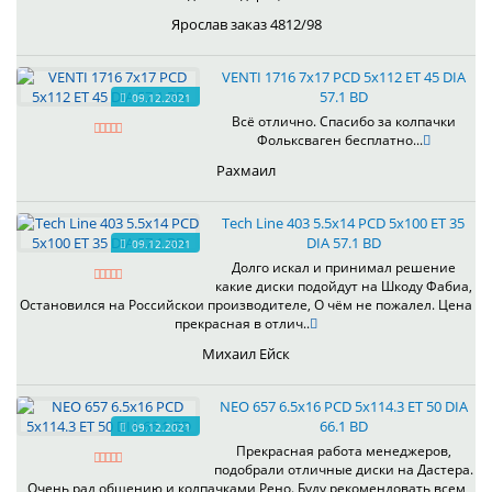
Ярослав заказ 4812/98
VENTI 1716 7x17 PCD 5x112 ET 45 DIA
57.1 BD
09.12.2021
Всё отлично. Спасибо за колпачки
Фольксваген бесплатно...
Рахмаил
Tech Line 403 5.5x14 PCD 5x100 ET 35
DIA 57.1 BD
09.12.2021
Долго искал и принимал решение
какие диски подойдут на Шкоду Фабиа,
Остановился на Российскои производителе, О чём не пожалел. Цена
прекрасная в отлич..
Михаил Ейск
NEO 657 6.5x16 PCD 5x114.3 ET 50 DIA
66.1 BD
09.12.2021
Прекрасная работа менеджеров,
подобрали отличные диски на Дастера.
Очень рад общению и колпачками Рено. Буду рекомендовать всем