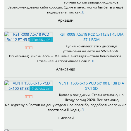
точная копия заводских дисков.
Зарекомендовали себя хорошо. Один минус, могли бы быть и ещё
подешевле, так как..
Аркадий
RST R008 7.5x18 PCD 5x112 ET 45 DIA
57.1 BDM
01.06.2021
Купил комплект этих дисков,и
установил на лето на VW PASSAT
B6(чёрный). Диски Агонь. Машина выглядеть стала бомбически.
Стильнее и спортивнее.Если б..
Александр
VENTI 1505 6x15 PCD 5x100 ET 38 DIA
57.1 SD
22.05.2021
Купил у вас диски. Стали отлично, на
Шкоду рапид 2020. Все отлично,
менеджеру в Ростов на дону отдельное спасибо, подобрал колпачки с
логотипом Шкоды,..
Николай