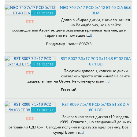
NEO 740 7x17 PCD 5x112 ET 40 DIA 66.6
BLM
29.12.2025
Долго выбирал диски, сначало нашел
на Вайлдбериз, но на сайте
производителя Азов-Тэк цена оказалась привлекательнее, да и
гарантия не помешает...
Владимир - заказ 8987/3
RST R007 7.5x17 PCD 5x114.3 ET 52 DIA
67.1 BD
16.12.2025
Покупкой доволен, колесные диски
оказались просто отличные! На сайте
дешевле, чем на Озоне. Рекомендую всем...
Евгений
RST R099 7.5x19 PCD 5x108 ET 38 DIA
60.1 BD
11.10.2025
Заказал комплект дисков r19 модель
r099 . Оплатил , на следующий день их
отправили СДЭКом . Сегодня получил и сразу же одел резину. Всё
супер! Время в..