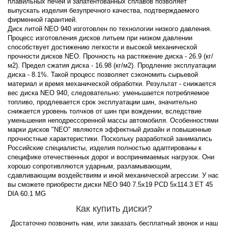
плавильных печей и запатентованных сплавов позволяет
выпускать изделия безупречного качества, подтверждаемого
фирменной гарантией.
Диск литой NEO 940 изготовлен по технологии низкого давления.
Процесс изготовления дисков литьем при низком давлении
способствует достижению легкости и высокой механической
прочности дисков NEO. Прочность на растяжение диска - 26.9 (кг/
м2). Предел сжатия диска - 16.98 (кг/м2). Продление эксплуатации
диска - 8.1%. Такой процесс позволяет сэкономить сырьевой
материал и время механической обработки. Результат - снижается
вес диска NEO 940, следовательно: уменьшается потребляемое
топливо, продлевается срок эксплуатации шин, значительно
снижается уровень толчков от шин при вождении, вследствие
уменьшения неподрессоренной массы автомобиля. Особенностями
марки дисков "NEO" являются эффектный дизайн и повышенные
прочностные характеристики. Поскольку разработкой занимались
Российские специалисты, изделия полностью адаптированы к
специфике отечественных дорог и воспринимаемых нагрузок. Они
хорошо сопротивляются ударным, разламывающим,
сдавливающим воздействиям и иной механической агрессии. У нас
вы сможете приобрести диски NEO 940 7.5x19 PCD 5x114.3 ET 45
DIA 60.1 MG
Как купить диски?
Достаточно позвонить нам, или заказать бесплатный звонок и наш