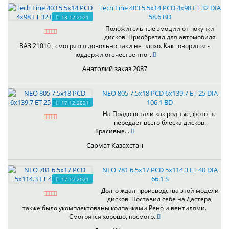
Tech Line 403 5.5x14 PCD 4x98 ET 32 DIA
58.6 BD
18.12.2021
Положительные эмоции от покупки
дисков. Приобретал для автомобиля
ВАЗ 21010 , смотрятся довольно таки не плохо. Как говорится -
поддержи отечественног..
Анатолий заказ 2087
NEO 805 7.5x18 PCD 6x139.7 ET 25 DIA
106.1 BD
17.12.2021
На Прадо встали как родные, фото не
передаёт всего блеска дисков.
Красивые. ..
Сармат Казахстан
NEO 781 6.5x17 PCD 5x114.3 ET 40 DIA
66.1 S
17.12.2021
Долго ждал производства этой модели
дисков. Поставил себе на Дастера,
также было укомплектованы колпачками Рено и вентилями.
Смотрятся хорошо, посмотр..