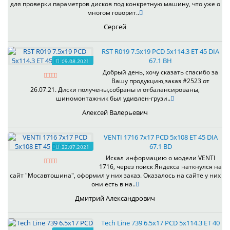
для проверки параметров дисков под конкретную машину, что уже о
многом говорит..
Сергей
RST R019 7.5x19 PCD 5x114.3 ET 45 DIA
67.1 BH
09.08.2021
Добрый день, хочу сказать спасибо за
Вашу продукцию,заказ #2523 от
26.07.21. Диски получены,собраны и отбалансированы,
шиномонтажник был удивлен-грузи..
Алексей Валерьевич
VENTI 1716 7x17 PCD 5x108 ET 45 DIA
67.1 BD
22.07.2021
Искал информацию о модели VENTI
1716, через поиск Яндекса наткнулся на
сайт "Мосавтошина", оформил у них заказ. Оказалось на сайте у них
они есть в на..
Дмитрий Александрович
Tech Line 739 6.5x17 PCD 5x114.3 ET 40