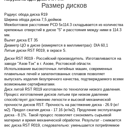
Размер дисков
Радиус обода диска R19
Ширина обода диска 7,5 дюймов
Межболтовое расстояние PCD 5x114.3 складывается из количества
крепежных отверстий в диске "5" и расстояния между ними в 114.3
мм.
Вылет диска ET 35
Диаметр ЦО в диске (измеряется в миллиметрах): DIA 60,1
Литые диски RST R019, в окрасе S.
Диски RST R019 - Российский производитель. Изготавливаются на
заводе "Азов-Тэк" в г. Азове, Ростовской области.
Использование высокоточных литейных машин, современных
плавильных печей и запатентованных сплавов позволяет
выпускать изделия безупречного качества, подтверждаемого всеми
возможными сертификатами.
Диск литой RST R019 изготовлен по технологии низкого давления.
Процесс изготовления дисков литьем при низком давлении
способствует достижению легкости и высокой механической
прочности дисков RST. Прочность на растяжение диска - 26.9 (кг/
м2). Предел сжатия диска - 17.16 (кг/м2). Продление эксплуатации
диска - 8.1%. Такой процесс позволяет сэкономить сырьевой
материал и время механической обработки. Результат - снижается
вес диска RST R019, следовательно: уменьшается потребляемое