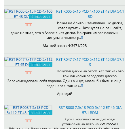
RST R005 6x15 PCD 4x100 ET 48 DIA 54.1
BD
30.06.2021
Искал на Авито штампованные диски,
хотел купить. Наткнулся на ваш сайт,
даже не знал, что в Азове льют диски. Но сравнил все плюсы и
минусы и принял р..
Матвей заказ №3471/228
RST R047 7x17 PCD 5x112 ET 45 DIA 57.1
S
30.06.2021
Покупал диски на Skoda Yeti так как это
точная копия заводских дисков.
Зарекомендовали себя хорошо. Один минус, могли бы быть и ещё
подешевле, так как..
Аркадий
RST R008 7.5x18 PCD 5x112 ET 45 DIA
57.1 BDM
01.06.2021
Купил комплект этих дисков,и
установил на лето на VW PASSAT
B6(чёрный). Диски Агонь. Машина выглядеть стала бомбически.