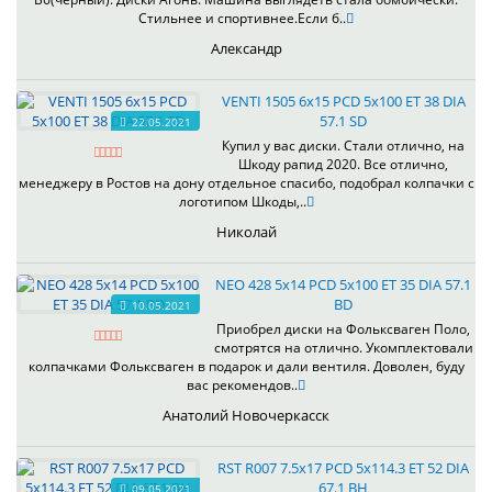
Стильнее и спортивнее.Если б..
Александр
VENTI 1505 6x15 PCD 5x100 ET 38 DIA
57.1 SD
22.05.2021
Купил у вас диски. Стали отлично, на
Шкоду рапид 2020. Все отлично,
менеджеру в Ростов на дону отдельное спасибо, подобрал колпачки с
логотипом Шкоды,..
Николай
NEO 428 5x14 PCD 5x100 ET 35 DIA 57.1
BD
10.05.2021
Приобрел диски на Фольксваген Поло,
смотрятся на отлично. Укомплектовали
колпачками Фольксваген в подарок и дали вентиля. Доволен, буду
вас рекомендов..
Анатолий Новочеркасск
RST R007 7.5x17 PCD 5x114.3 ET 52 DIA
67.1 BH
09.05.2021