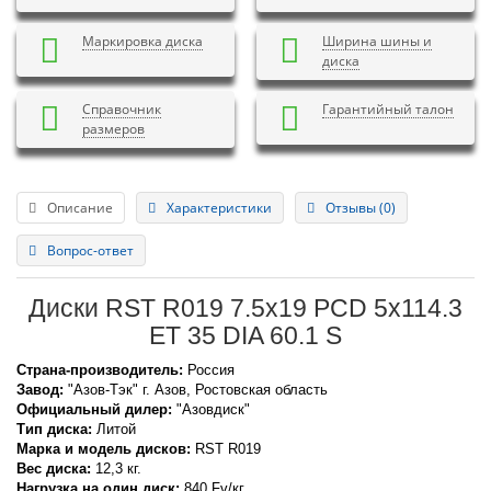
Маркировка диска
Ширина шины и
диска
Справочник
Гарантийный талон
размеров
Описание
Характеристики
Отзывы (0)
Вопрос-ответ
Диски RST R019 7.5x19 PCD 5x114.3
ET 35 DIA 60.1 S
Страна-производитель:
Россия
Завод:
"Азов-Тэк" г. Азов, Ростовская область
Официальный дилер:
"Азовдиск"
Тип диска:
Литой
Марка и модель дисков:
RST
R019
Вес диска:
12,3 кг.
Нагрузка на один диск:
840 Fv/кг.