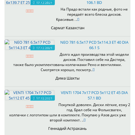
106.1 BD
17.12.2021
На Прадо встали как родные, фото не
передаёт всего блеска дисков.
Красивые. ..
Сармат Казахстан
NEO 781 6.5x17 PCD 5x114.3 ET 40 DIA
66.1 S
17.12.2021
Долго ждал производства этой модели
дисков. Поставил себе на Дастера,
также было укомплектованы колпачками Рено и вентилями.
Смотрятся хорошо, посмотр..
Дима Шахты
VENTI 1704 7x17 PCD 5x112 ET 45 DIA
57.1 BD
17.12.2021
Покупкой доволен. Диски лёгкие, езжу 2
год. Брал себе на Фольксваген,
колпачки с логотипом шли в комплекте. Покупаю у Азов диск уже
второй комплект. ..
Геннадий Астрахань