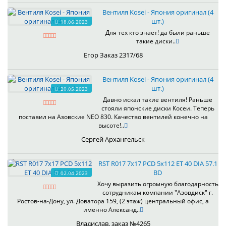
Вентиля Kosei - Япония оригинал (4
шт.)
18.06.2023
Для тех кто знает! да были раньше
такие диски..
Егор Заказ 2317/68
Вентиля Kosei - Япония оригинал (4
шт.)
20.05.2023
Давно искал такие вентиля! Раньше
стояли японские диски Косеи. Теперь
поставил на Азовские NEO 830. Качество вентилей конечно на
высоте!..
Сергей Архангельск
RST R017 7x17 PCD 5x112 ET 40 DIA 57.1
BD
02.04.2023
Хочу выразить огромную благодарность
сотрудникам компании "Азовдиск" г.
Ростов-на-Дону, ул. Доватора 159, (2 этаж) центральный офис, а
именно Александ..
Владислав, заказ №4265