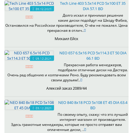
Tech Line 403 5.5x14 PCD 5x100 ET 35
DIA 57.1 BD
09.12.2021
Долго искал и принимал решение
какие диски подойдут на Шкоду Фабиа,
Остановился на Российскои производителе, О чём не пожалел. Цена
прекрасная в отлич..
Михаил Ейск
NEO 657 6.5x16 PCD 5x114.3 ET 50 DIA
66.1 BD
09.12.2021
Прекрасная работа менеджеров,
подобрали отличные диски на Дастера.
Очень рад общению и колпачками Рено. Буду рекомендовать всем
своим друзьям!..
Алексей заказ 2089/44
NEO 840 8x18 PCD 5x108 ET 45 DIA 63.4
BD
09.12.2021
По своему опыту, скажу: что это лучший
интернет магазин от производителя.
Здесь грамотные менеджеры, которые не просто отправят вам
оплаченные диски, ..