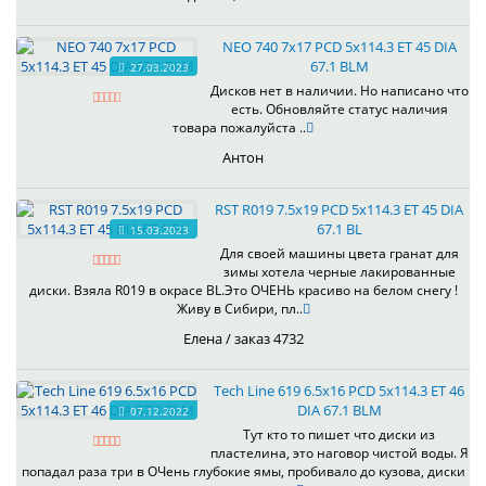
NEO 740 7x17 PCD 5x114.3 ET 45 DIA
67.1 BLM
27.03.2023
Дисков нет в наличии. Но написано что
есть. Обновляйте статус наличия
товара пожалуйста ..
Антон
RST R019 7.5x19 PCD 5x114.3 ET 45 DIA
67.1 BL
15.03.2023
Для своей машины цвета гранат для
зимы хотела черные лакированные
диски. Взяла R019 в окрасе BL.Это ОЧЕНЬ красиво на белом снегу !
Живу в Сибири, пл..
Елена / заказ 4732
Tech Line 619 6.5x16 PCD 5x114.3 ET 46
DIA 67.1 BLM
07.12.2022
Тут кто то пишет что диски из
пластелина, это наговор чистой воды. Я
попадал раза три в ОЧень глубокие ямы, пробивало до кузова, диски