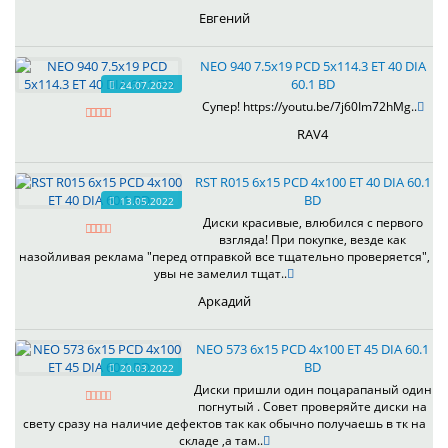
Евгений
NEO 940 7.5x19 PCD 5x114.3 ET 40 DIA
60.1 BD
24.07.2022
Супер! https://youtu.be/7j60Im72hMg..
RAV4
RST R015 6x15 PCD 4x100 ET 40 DIA 60.1
BD
13.05.2022
Диски красивые, влюбился с первого
взгляда! При покупке, везде как
назойливая реклама "перед отправкой все тщательно проверяется",
увы не замелил тщат..
Аркадий
NEO 573 6x15 PCD 4x100 ET 45 DIA 60.1
BD
20.03.2022
Диски пришли один поцарапаный один
погнутый . Совет проверяйте диски на
свету сразу на наличие дефектов так как обычно получаешь в тк на
складе ,а там..