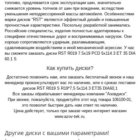
топливо, продлевается срок эксплуатации шин, значительно
снижается уровень толчков от шин при вождении, вследствие
уменьшения неподрессоренной массы автомобиля. Особенностями
марки дисков "RST" являются эффектный дизайн и повышенные
прочностные характеристики. Поскольку разработкой занимались
Российские специалисты, изделия полностью адаптированы к
специфике отечественных дорог и воспринимаемых нагрузок. Они
хорошо сопротивляются ударным, разламывающим,
сдавливающим воздействиям и иной механической агрессии. У нас
вы сможете заказать диски RST R019 7.5x19 PCD 5x114.3 ET 35 DIA
60.1 S
Как купить диски?
Достаточно позвонить нам, или заказать бесплатный звонок и наш
менеджер проконсультирует вас по наличию, или о сроках поставки
дисков RST R019 S R19*7,5 5x114.3 ET35 DIA60,1
Все заказы обрабатывают менеджеры компании "Азовдиск".
При звонке, пожалуйста, продиктуйте этот код товара 106100-01,
это позволит быстрее дать нам ответ по наличию.
Цена действует, только при заказе через интернет магазин
www.azov-tek.ru.
Другие диски с вашими параметрами!