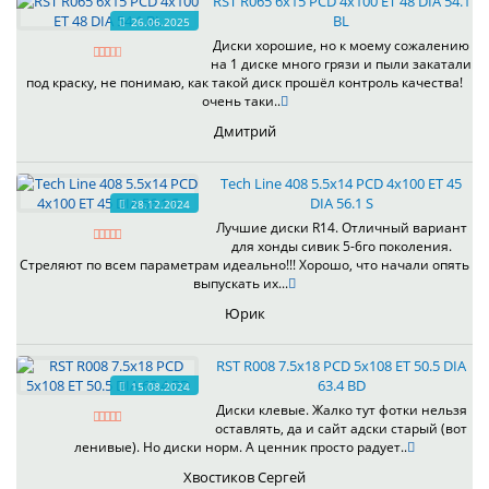
RST R065 6x15 PCD 4x100 ET 48 DIA 54.1
BL
26.06.2025
Диски хорошие, но к моему сожалению
на 1 диске много грязи и пыли закатали
под краску, не понимаю, как такой диск прошёл контроль качества!
очень таки..
Дмитрий
Tech Line 408 5.5x14 PCD 4x100 ET 45
DIA 56.1 S
28.12.2024
Лучшие диски R14. Отличный вариант
для хонды сивик 5-6го поколения.
Стреляют по всем параметрам идеально!!! Хорошо, что начали опять
выпускать их...
Юрик
RST R008 7.5x18 PCD 5x108 ET 50.5 DIA
63.4 BD
15.08.2024
Диски клевые. Жалко тут фотки нельзя
оставлять, да и сайт адски старый (вот
ленивые). Но диски норм. А ценник просто радует..
Хвостиков Сергей