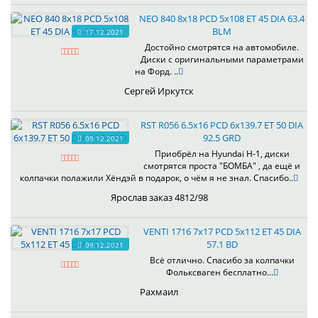
NEO 840 8x18 PCD 5x108 ET 45 DIA 63.4
BLM
17.12.2021
Достойно смотрятся на автомобиле.
Диски с оригинальными параметрами
на Форд. ..
Сергей Иркутск
RST R056 6.5x16 PCD 6x139.7 ET 50 DIA
92.5 GRD
09.12.2021
Приобрёл на Hyundai H-1, диски
смотрятся проста "БОМБА" , да ещё и
колпачки полажили Хёндэй в подарок, о чём я не знал. Спасибо..
Ярослав заказ 4812/98
VENTI 1716 7x17 PCD 5x112 ET 45 DIA
57.1 BD
09.12.2021
Всё отлично. Спасибо за колпачки
Фольксваген бесплатно...
Рахмаил