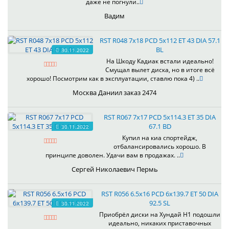
даже не погнули..
Вадим
RST R048 7x18 PCD 5x112 ET 43 DIA 57.1
BL
30.11.2022
На Шкоду Кадиак встали идеально!
Смущал вылет диска, но в итоге всё
хорошо! Посмотрим как в эксплуатации, ставлю пока 4) ..
Москва Даниил заказ 2474
RST R067 7x17 PCD 5x114.3 ET 35 DIA
67.1 BD
30.11.2022
Купил на киа спортейдж,
отбалансировались хорошо. В
принципе доволен. Удачи вам в продажах. ..
Сергей Николаевич Пермь
RST R056 6.5x16 PCD 6x139.7 ET 50 DIA
92.5 SL
30.11.2022
Приобрёл диски на Хундай H1 подошли
идеально, никаких приставочных