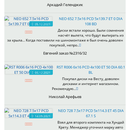
Аркадий Геленджик
NEO 652 7.5x16 PCD 5x139.7 ET 0 DIA
108 BD
05.12.2021
Диски встали хорошо. Были сомнения
насчёт вылета, что будут выпирать из
за крыла... Когда поставили на шиномонтаже я был очень доволен
покупкой, непро..
Евгений заказ №2316/32
RST R006 6x16 PCD 4x100 ET 50 DIA 60.1
BL
05.12.2021
Покупал диски на Весту, доволен
дисками и интернет магазином.
Рекомендую...
Николай Арефьев
NEO 728 7.5x17 PCD 5x114.3 ET 45 DIA
67.1 S
14.09.2021
Взял для второго комплекта на Хундай
Крету. Менеджер уточнил марку авто