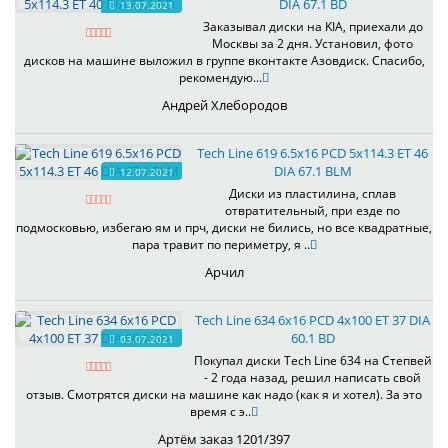
DIA 67.1 BD
13.07.2021
Заказывал диски на KIA, приехали до
Москвы за 2 дня. Установил, фото
дисков на машине выложил в группе вконтакте Азовдиск. Спасибо,
рекомендую...
Андрей Хлебородов
Tech Line 619 6.5x16 PCD 5x114.3 ET 46
DIA 67.1 BLM
12.07.2021
Диски из пластилина, сплав
отвратительный, при езде по
подмосковью, избегаю ям и прч, диски не бились, но все квадратные,
пара травит по периметру, я ..
Арчил
Tech Line 634 6x16 PCD 4x100 ET 37 DIA
60.1 BD
03.07.2021
Покупал диски Tech Line 634 на Степвей
- 2 года назад, решил написать свой
отзыв. Смотрятся диски на машине как надо (как я и хотел). За это
время с э..
Артём заказ 1201/397