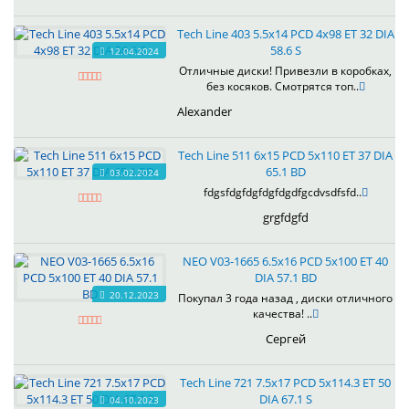
Tech Line 403 5.5x14 PCD 4x98 ET 32 DIA
58.6 S
12.04.2024
Отличные диски! Привезли в коробках,
без косяков. Смотрятся топ..
Alexander
Tech Line 511 6x15 PCD 5x110 ET 37 DIA
65.1 BD
03.02.2024
fdgsfdgfdgfdgfdgdfgcdvsdfsfd..
grgfdgfd
NEO V03-1665 6.5x16 PCD 5x100 ET 40
DIA 57.1 BD
20.12.2023
Покупал 3 года назад , диски отличного
качества! ..
Сергей
Tech Line 721 7.5x17 PCD 5x114.3 ET 50
DIA 67.1 S
04.10.2023