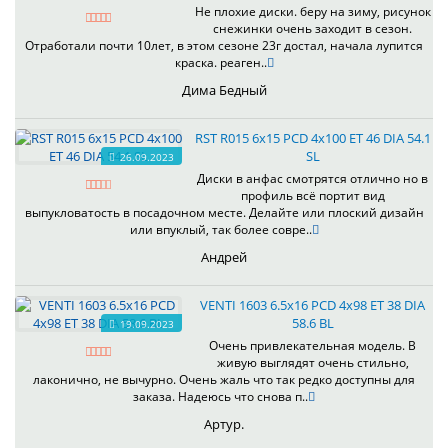
Не плохие диски. беру на зиму, рисунок
снежинки очень заходит в сезон.
Отработали почти 10лет, в этом сезоне 23г достал, начала лупится
краска. реаген..
Дима Бедный
RST R015 6x15 PCD 4x100 ET 46 DIA 54.1
SL
26.09.2023
Диски в анфас смотрятся отлично но в
профиль всё портит вид
выпукловатость в посадочном месте. Делайте или плоский дизайн
или впуклый, так более совре..
Андрей
VENTI 1603 6.5x16 PCD 4x98 ET 38 DIA
58.6 BL
19.09.2023
Очень привлекательная модель. В
живую выглядят очень стильно,
лаконично, не вычурно. Очень жаль что так редко доступны для
заказа. Надеюсь что снова п..
Артур.