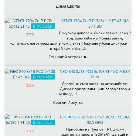
Дима Шахты
VENTI 1704 7x17 PCD 5x112 ET 45 DIA
57.1 BD
17.12.2021
Покупкой доволен. Диски лёгкие, езжу 2
год. Брал себе на Фольксваген,
колпачки с логотипом шли в комплекте. Покупаю у Азов диск уже
второй комплект. ..
Геннадий Астрахань
NEO 840 8x18 PCD 5x108 ET 45 DIA 63.4
BLM
17.12.2021
Достойно смотрятся на автомобиле.
Диски с оригинальными параметрами
на Форд. ..
Сергей Иркутск
RST R056 6.5x16 PCD 6x139.7 ET 50 DIA
92.5 GRD
09.12.2021
Приобрёл на Hyundai H-1, диски
смотрятся проста "БОМБА" , да ещё и