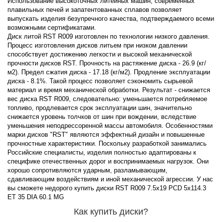
Использование высокоточных литейных машин, современных
плавильных печей и запатентованных сплавов позволяет
выпускать изделия безупречного качества, подтверждаемого всеми
возможными сертификатами.
Диск литой RST R009 изготовлен по технологии низкого давления.
Процесс изготовления дисков литьем при низком давлении
способствует достижению легкости и высокой механической
прочности дисков RST. Прочность на растяжение диска - 26.9 (кг/
м2). Предел сжатия диска - 17.18 (кг/м2). Продление эксплуатации
диска - 8.1%. Такой процесс позволяет сэкономить сырьевой
материал и время механической обработки. Результат - снижается
вес диска RST R009, следовательно: уменьшается потребляемое
топливо, продлевается срок эксплуатации шин, значительно
снижается уровень толчков от шин при вождении, вследствие
уменьшения неподрессоренной массы автомобиля. Особенностями
марки дисков "RST" являются эффектный дизайн и повышенные
прочностные характеристики. Поскольку разработкой занимались
Российские специалисты, изделия полностью адаптированы к
специфике отечественных дорог и воспринимаемых нагрузок. Они
хорошо сопротивляются ударным, разламывающим,
сдавливающим воздействиям и иной механической агрессии. У нас
вы сможете недорого купить диски RST R009 7.5x19 PCD 5x114.3
ET 35 DIA 60.1 MG
Как купить диски?