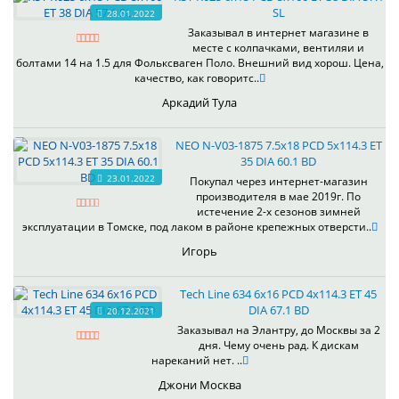
SL
28.01.2022
Заказывал в интернет магазине в
месте с колпачками, вентиляи и
болтами 14 на 1.5 для Фольксваген Поло. Внешний вид хорош. Цена,
качество, как говоритс..
Аркадий Тула
NEO N-V03-1875 7.5x18 PCD 5x114.3 ET
35 DIA 60.1 BD
23.01.2022
Покупал через интернет-магазин
производителя в мае 2019г. По
истечение 2-х сезонов зимней
эксплуатации в Томске, под лаком в районе крепежных отверсти..
Игорь
Tech Line 634 6x16 PCD 4x114.3 ET 45
DIA 67.1 BD
20.12.2021
Заказывал на Элантру, до Москвы за 2
дня. Чему очень рад. К дискам
нареканий нет. ..
Джони Москва