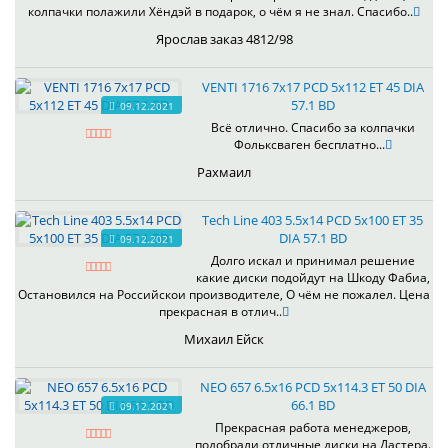
колпачки полажили Хёндэй в подарок, о чём я не знал. Спасибо..
Ярослав заказ 4812/98
VENTI 1716 7x17 PCD 5x112 ET 45 DIA
57.1 BD
09.12.2021
Всё отлично. Спасибо за колпачки
Фольксваген бесплатно...
Рахмаил
Tech Line 403 5.5x14 PCD 5x100 ET 35
DIA 57.1 BD
09.12.2021
Долго искал и принимал решение
какие диски подойдут на Шкоду Фабиа,
Остановился на Российскои производителе, О чём не пожалел. Цена
прекрасная в отлич..
Михаил Ейск
NEO 657 6.5x16 PCD 5x114.3 ET 50 DIA
66.1 BD
09.12.2021
Прекрасная работа менеджеров,
подобрали отличные диски на Дастера.