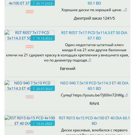
60.1 BD
30.11.2022
Хорошие диски по хорошей цене. ..
Дмитрий заказ 1241/5
RST R057 7x17 PCD 5x114.3 ET 50 DIA
67.1 BD
19.10.2022
Один недостаток-штатный ключ
мазда-6 на 21 или другие балонные
ключи на 21 сдирают краску в колодцах крепления у внешнего края,
но по диаметру подходя..
Евгений
NEO 940 7.5x19 PCD 5x114.3 ET 40 DIA
60.1 BD
24.07.2022
Супер! https://youtu.be/7j60Im72hMg..
RAV4
RST R015 6x15 PCD 4x100 ET 40 DIA 60.1
BD
13.05.2022
Диски красивые, влюбился с первого