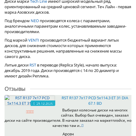
Диски марки
Tech Line
имеют широкий модельный ряд,
ориентированный на средний ценовой сегмент. Теч Лайн - первая
марка Азовских дисков.
Под брендом
NEO
производятся колеса с параметрами,
аналогичными параметрам колес, устанавливаемым заводами-
производителями.
Под маркой
VENTI
производится бюджетный вариант литых
дисков, для снижения стоимости которых применяются
конструктивные решения, направленные на снижение массы
самого диска.
Литые диски
RST
в переводе (Replica Style), начало выпуска:
декабрь 2019 года. Диски производятся с 14 по 20 диаметр и
имеют дизайн Реплика.
Отзывы
RST R137 7x17 PCD 5x114.3 ET 31 DIA
67.1 BD
29.12.2025
Выбирал колесные диски на многих
сайтах. Выбор был очевиден, заказал
диски на сайте производителя. В начале заказал на маркетплэйсе, но
качество там и..
Арсен