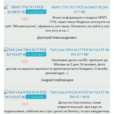
VENTI 1716 7x17 PCD 5x108 ET 45 DIA
67.1 BD
22.07.2021
Искал информацию о модели VENTI
1716, через поиск Яндекса наткнулся на
сайт "Мосавтошина", оформил у них заказ. Оказалось на сайте у них
они есть в на..
Дмитрий Александрович
Tech Line 739 6.5x17 PCD 5x114.3 ET 40
DIA 67.1 BD
13.07.2021
Заказывал диски на KIA, приехали до
Москвы за 2 дня. Установил, фото
дисков на машине выложил в группе вконтакте Азовдиск. Спасибо,
рекомендую...
Андрей Хлебородов
Tech Line 619 6.5x16 PCD 5x114.3 ET 46
DIA 67.1 BLM
12.07.2021
Диски из пластилина, сплав
отвратительный, при езде по
подмосковью, избегаю ям и прч, диски не бились, но все квадратные,