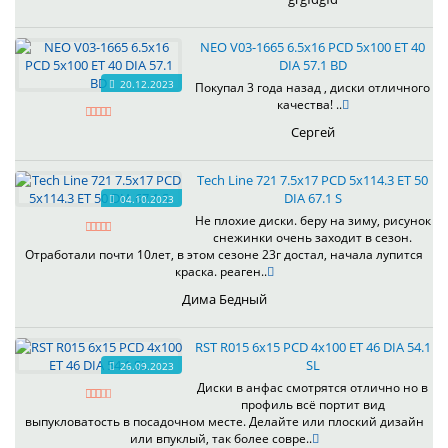
NEO V03-1665 6.5x16 PCD 5x100 ET 40
DIA 57.1 BD
20.12.2023
Покупал 3 года назад , диски отличного
качества! ..
Сергей
Tech Line 721 7.5x17 PCD 5x114.3 ET 50
DIA 67.1 S
04.10.2023
Не плохие диски. беру на зиму, рисунок
снежинки очень заходит в сезон.
Отработали почти 10лет, в этом сезоне 23г достал, начала лупится
краска. реаген..
Дима Бедный
RST R015 6x15 PCD 4x100 ET 46 DIA 54.1
SL
26.09.2023
Диски в анфас смотрятся отлично но в
профиль всё портит вид
выпукловатость в посадочном месте. Делайте или плоский дизайн
или впуклый, так более совре..