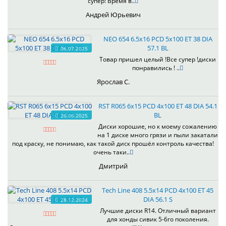
супер! Время в..
Андрей Юрьевич
NEO 654 6.5x16 PCD 5x100 ET 38 DIA
57.1 BL
06.07.2025
Товар пришел целый !Все супер !диски
понравились ! ..
Ярослав С.
RST R065 6x15 PCD 4x100 ET 48 DIA 54.1
BL
26.06.2025
Диски хорошие, но к моему сожалению
на 1 диске много грязи и пыли закатали
под краску, не понимаю, как такой диск прошёл контроль качества!
очень таки..
Дмитрий
Tech Line 408 5.5x14 PCD 4x100 ET 45
DIA 56.1 S
28.12.2024
Лучшие диски R14. Отличный вариант
для хонды сивик 5-6го поколения.