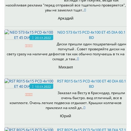
взгляда! При покупке, везде как
назойливая реклама "перед отправкой все тщательно проверяется",
увы не замелил тщат..
Аркадий
NEO 573 6x15 PCD 4x100 ET 45 DIA 60.1
BD
20.03.2022
Диски пришли один поцарапаный один
погнутый . Совет проверяйте диски на
свету сразу на наличие дефектов так как обычно получаешь в тк на
складе ,а там..
Михаил
RST R015 6x15 PCD 4x100 ET 40 DIA 60.1
BD
13.03.2022
Заказал на Весту в Краснодар, пришли
очень быстро. вид отличный, все в
комплекте. Очень легкие подвеска отдыхает. Крышки колпачков
приклеил на клей дл..
Юрий
RST R025 6x15 PCD 5x100 ET 38 DIA 57.1