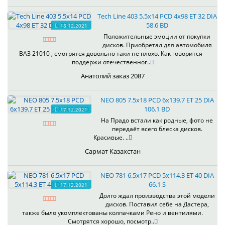
Tech Line 403 5.5x14 PCD 4x98 ET 32 DIA
58.6 BD
18.12.2021
Положительные эмоции от покупки
дисков. Приобретал для автомобиля
ВАЗ 21010 , смотрятся довольно таки не плохо. Как говорится -
поддержи отечественног..
Анатолий заказ 2087
NEO 805 7.5x18 PCD 6x139.7 ET 25 DIA
106.1 BD
17.12.2021
На Прадо встали как родные, фото не
передаёт всего блеска дисков.
Красивые. ..
Сармат Казахстан
NEO 781 6.5x17 PCD 5x114.3 ET 40 DIA
66.1 S
17.12.2021
Долго ждал производства этой модели
дисков. Поставил себе на Дастера,
также было укомплектованы колпачками Рено и вентилями.
Смотрятся хорошо, посмотр..