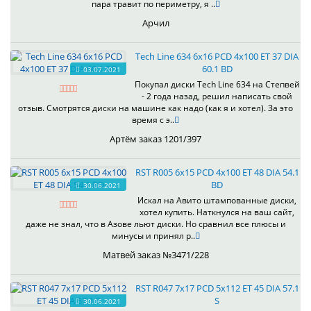
пара травит по периметру, я ..
Арчил
Tech Line 634 6x16 PCD 4x100 ET 37 DIA
60.1 BD
03.07.2021
Покупал диски Tech Line 634 на Степвей
- 2 года назад, решил написать свой
отзыв. Смотрятся диски на машине как надо (как я и хотел). За это
время с э..
Артём заказ 1201/397
RST R005 6x15 PCD 4x100 ET 48 DIA 54.1
BD
30.06.2021
Искал на Авито штампованные диски,
хотел купить. Наткнулся на ваш сайт,
даже не знал, что в Азове льют диски. Но сравнил все плюсы и
минусы и принял р..
Матвей заказ №3471/228
RST R047 7x17 PCD 5x112 ET 45 DIA 57.1
S
30.06.2021