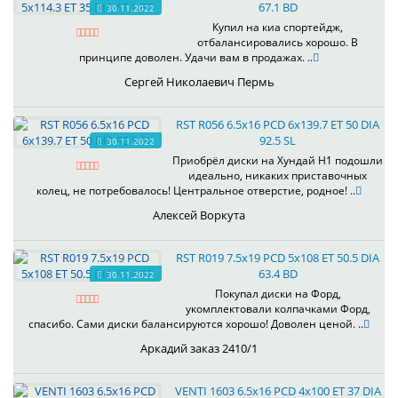
67.1 BD
30.11.2022
Купил на киа спортейдж,
отбалансировались хорошо. В
принципе доволен. Удачи вам в продажах. ..
Сергей Николаевич Пермь
RST R056 6.5x16 PCD 6x139.7 ET 50 DIA
92.5 SL
30.11.2022
Приобрёл диски на Хундай H1 подошли
идеально, никаких приставочных
колец, не потребовалось! Центральное отверстие, родное! ..
Алексей Воркута
RST R019 7.5x19 PCD 5x108 ET 50.5 DIA
63.4 BD
30.11.2022
Покупал диски на Форд,
укомплектовали колпачками Форд,
спасибо. Сами диски балансируются хорошо! Доволен ценой. ..
Аркадий заказ 2410/1
VENTI 1603 6.5x16 PCD 4x100 ET 37 DIA