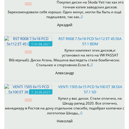
Покупал диски на Skoda Yeti так как это
точная копия заводских дисков.
Зарекомендовали себя хорошо. Один минус, могли бы быть и ещё
подешевле, так как..
Аркадий
RST R008 7.5x18 PCD 5x112 ET 45 DIA
57.1 BDM
01.06.2021
Купил комплект этих дисков,и
установил на лето на VW PASSAT
B6(чёрный). Диски Агонь. Машина выглядеть стала бомбически.
Стильнее и спортивнее.Если б..
Александр
VENTI 1505 6x15 PCD 5x100 ET 38 DIA
57.1 SD
22.05.2021
Купил у вас диски. Стали отлично, на
Шкоду рапид 2020. Все отлично,
менеджеру в Ростов на дону отдельное спасибо, подобрал колпачки с
логотипом Шкоды,..
Николай