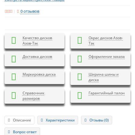
0 отзывов
Качество дисков
Окрас дисков Азов-
Азов-Тэк
Тэк
Доставка дисков
Оформление заказа
Маркировка диска
Ширина шины и
диска
Справочник
Гарантийный талон
размеров
Описание
Характеристики
Отзывы (0)
Вопрос-ответ