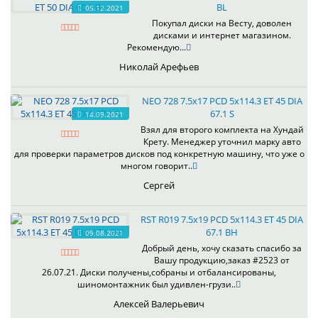
BL
05.12.2021
Покупал диски на Весту, доволен
дисками и интернет магазином.
Рекомендую...
Николай Арефьев
NEO 728 7.5x17 PCD 5x114.3 ET 45 DIA
67.1 S
14.09.2021
Взял для второго комплекта на Хундай
Крету. Менеджер уточнил марку авто
для проверки параметров дисков под конкретную машину, что уже о
многом говорит..
Сергей
RST R019 7.5x19 PCD 5x114.3 ET 45 DIA
67.1 BH
09.08.2021
Добрый день, хочу сказать спасибо за
Вашу продукцию,заказ #2523 от
26.07.21. Диски получены,собраны и отбалансированы,
шиномонтажник был удивлен-грузи..
Алексей Валерьевич