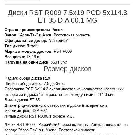
Диски RST R009 7.5x19 PCD 5x114.3
ET 35 DIA 60.1 MG
Страна-производитель:
Россия
Завод:
"Азов-Тэк" г. Азов, Ростовская область
Официальный дилер:
"Азовдиск"
Тип диска:
Литой
Марка и модель дисков:
RST
R009
Вес диска:
13,16 кг.
Нагрузка на один диск:
850 Fv/кг.
Размер дисков
Радиус обода диска R19
Ширина обода диска 7,5 дюймов
Сверловка PCD 5x114.3 складывается из количества крепежных
отверстий в диске "5" и расстояния между ними в 114.3 мм.
Вылет диска ET 35
Диаметр центрального отверстия в диске (измеряется в
миллиметрах): DIA 60,1
Литые диски RST R009, в окрасе MG.
Диски RST R009 - Российский производитель. Изготавливаются на
заводе "Азов-Тэк" в г. Азове, Ростовской области.