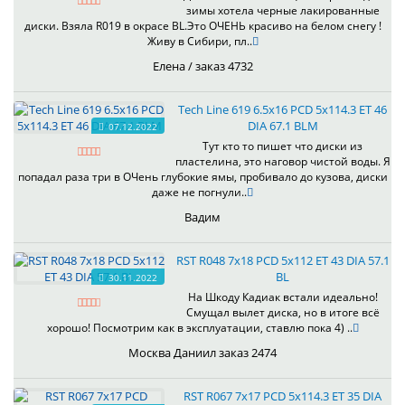
зимы хотела черные лакированные
диски. Взяла R019 в окрасе BL.Это ОЧЕНЬ красиво на белом снегу !
Живу в Сибири, пл..
Елена / заказ 4732
Tech Line 619 6.5x16 PCD 5x114.3 ET 46
DIA 67.1 BLM
07.12.2022
Тут кто то пишет что диски из
пластелина, это наговор чистой воды. Я
попадал раза три в ОЧень глубокие ямы, пробивало до кузова, диски
даже не погнули..
Вадим
RST R048 7x18 PCD 5x112 ET 43 DIA 57.1
BL
30.11.2022
На Шкоду Кадиак встали идеально!
Смущал вылет диска, но в итоге всё
хорошо! Посмотрим как в эксплуатации, ставлю пока 4) ..
Москва Даниил заказ 2474
RST R067 7x17 PCD 5x114.3 ET 35 DIA