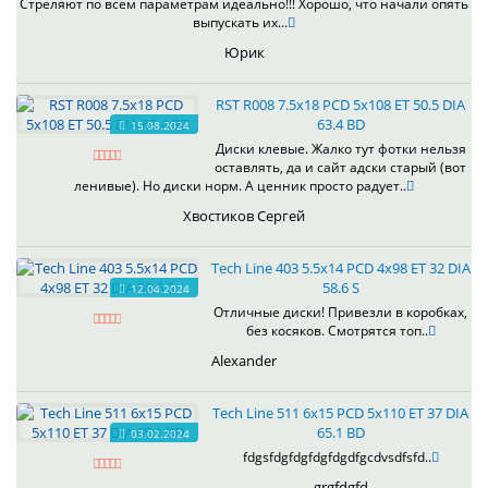
Стреляют по всем параметрам идеально!!! Хорошо, что начали опять
выпускать их...
Юрик
RST R008 7.5x18 PCD 5x108 ET 50.5 DIA
63.4 BD
15.08.2024
Диски клевые. Жалко тут фотки нельзя
оставлять, да и сайт адски старый (вот
ленивые). Но диски норм. А ценник просто радует..
Хвостиков Сергей
Tech Line 403 5.5x14 PCD 4x98 ET 32 DIA
58.6 S
12.04.2024
Отличные диски! Привезли в коробках,
без косяков. Смотрятся топ..
Alexander
Tech Line 511 6x15 PCD 5x110 ET 37 DIA
65.1 BD
03.02.2024
fdgsfdgfdgfdgfdgdfgcdvsdfsfd..
grgfdgfd