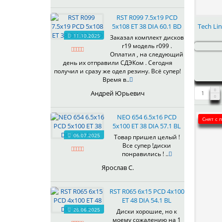
734
735
RST R099 7.5x19 PCD
739
Tech Li
5x108 ET 38 DIA 60.1 BD
11.10.2025
745
Заказал комплект дисков
r19 модель r099 .
756
Оплатил , на следующий
772
день их отправили СДЭКом . Сегодня
801
получил и сразу же одел резину. Всё супер!
Время в..
803
806
Андрей Юрьевич
810
872
NEO 654 6.5x16 PCD
Снят с 
5x100 ET 38 DIA 57.1 BL
901
06.07.2025
Товар пришел целый !
919
Все супер !диски
понравились ! ..
Ярослав С.
RST R065 6x15 PCD 4x100
ET 48 DIA 54.1 BL
26.06.2025
Диски хорошие, но к
моему сожалению на 1