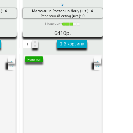
S
):
4
Магазин: г. Ростов на Дону (шт.):
4
Резервный склад (шт.):
0
Наличие:
6410р.
В корзину
Новинка!