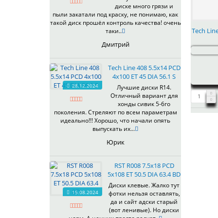
диске много грязи и
пыли закатали под краску, не понимаю, как
такой диск прошёл контроль качества! очень
Tech Lin
таки..
Дмитрий
Tech Line 408 5.5x14 PCD
4x100 ET 45 DIA 56.1 S
28.12.2024
Лучшие диски R14.
Отличный вариант для
хонды сивик 5-6го
поколения. Стреляют по всем параметрам
идеально!!! Хорошо, что начали опять
выпускать их...
Юрик
RST R008 7.5x18 PCD
5x108 ET 50.5 DIA 63.4 BD
Диски клевые. Жалко тут
15.08.2024
фотки нельзя оставлять,
да и сайт адски старый
(вот ленивые). Но диски