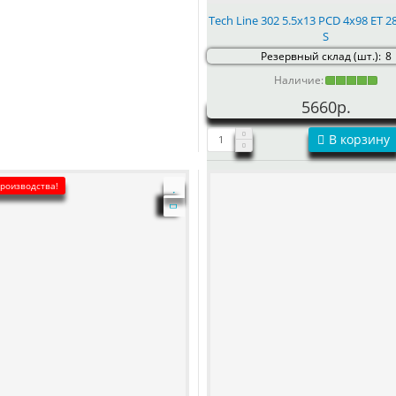
Tech Line 302 5.5x13 PCD 4x98 ET 28
S
Резервный склад (шт.):
8
Наличие:
5660р.
В корзину
производства!