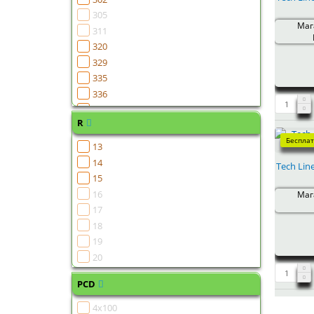
305
Мага
311
320
329
335
336
401
R
403
405
Бесплат
13
406
14
Tech Lin
408
15
410
16
Мага
411
17
414
18
415
19
417
20
418
420
PCD
422
4x100