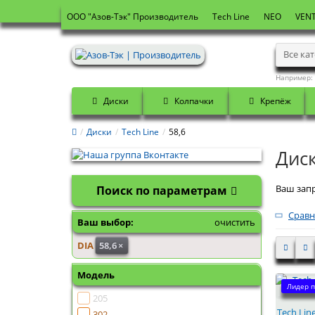
OOO "Азов-Тэк" Производитель
Tech Line
NEO
VENT
Все ка
Например:
Диски
Колпачки
Крепёж
Диски
Tech Line
58,6
Диск
Ваш запр
Поиск по параметрам
Сравн
Ваш выбор:
очистить
DIA
58,6
×
Модель
Лидер п
205
Tech Lin
302