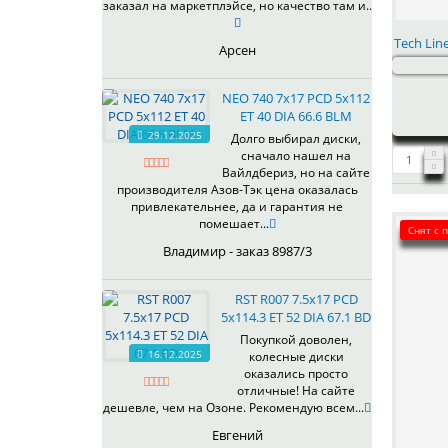
638
заказал на маркетплэйсе, но качество там и..
SL
639
W
Tech Lin
645
Арсен
WD
650
656
NEO 740 7x17 PCD 5x112
ET 40 DIA 66.6 BLM
672
29.12.2025
Долго выбирал диски,
677
сначало нашел на
682
Вайлдбериз, но на сайте
702
производителя Азов-Тэк цена оказалась
привлекательнее, да и гарантия не
706
помешает...
707
Снят с 
Владимир - заказ 8987/3
708
709
710
RST R007 7.5x17 PCD
5x114.3 ET 52 DIA 67.1 BD
712
Покупкой доволен,
713
16.12.2025
колесные диски
716
оказались просто
719
отличные! На сайте
дешевле, чем на Озоне. Рекомендую всем...
721
733
Евгений