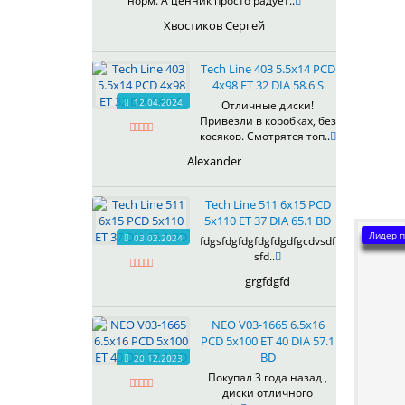
норм. А ценник просто радует..
Хвостиков Сергей
Tech Line 403 5.5x14 PCD
4x98 ET 32 DIA 58.6 S
12.04.2024
Отличные диски!
Привезли в коробках, без
косяков. Смотрятся топ..
Alexander
Tech Line 511 6x15 PCD
5x110 ET 37 DIA 65.1 BD
Лидер п
03.02.2024
fdgsfdgfdgfdgfdgdfgcdvsdf
sfd..
grgfdgfd
NEO V03-1665 6.5x16
PCD 5x100 ET 40 DIA 57.1
BD
20.12.2023
Покупал 3 года назад ,
диски отличного