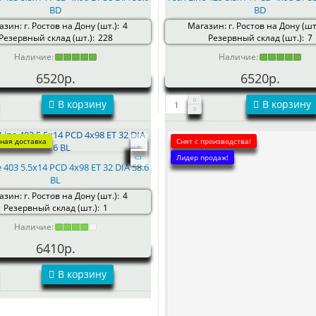
BD
BD
зин: г. Ростов на Дону (шт.):
4
Магазин: г. Ростов на Дону (шт.
Резервный склад (шт.):
228
Резервный склад (шт.):
7
Наличие:
Наличие:
6520р.
6520р.
В корзину
В корзину
ная доставка
Снят с производства!
Лидер продаж!
e 403 5.5x14 PCD 4x98 ET 32 DIA 58.6
BL
зин: г. Ростов на Дону (шт.):
4
Резервный склад (шт.):
1
Наличие:
6410р.
В корзину