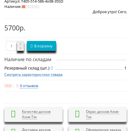
Артикул:
T405-514-586-4x98-35SD
Наличие:
Доброе утро! Сегодня
Пятница 7 
5700р.
В корзину
Наличие по складам
Резервный склад (шт.)
1
Смотреть характеристики товара
0 отзывов
Качество дисков
Окрас дисков Азов-
Азов-Тэк
Тэк
Доставка дисков
Оформление заказа