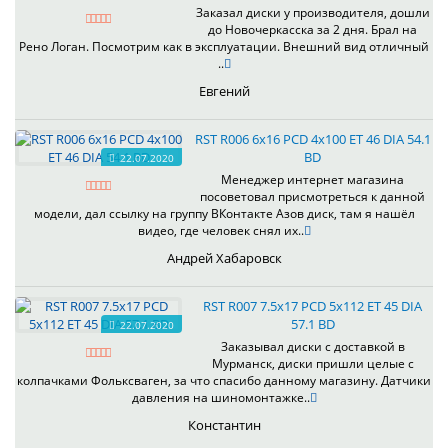
Заказал диски у производителя, дошли
до Новочеркасска за 2 дня. Брал на
Рено Логан. Посмотрим как в эксплуатации. Внешний вид отличный
..
Евгений
RST R006 6x16 PCD 4x100 ET 46 DIA 54.1
BD
22.07.2020
Менеджер интернет магазина
посоветовал присмотреться к данной
модели, дал ссылку на группу ВКонтакте Азов диск, там я нашёл
видео, где человек снял их..
Андрей Хабаровск
RST R007 7.5x17 PCD 5x112 ET 45 DIA
57.1 BD
22.07.2020
Заказывал диски с доставкой в
Мурманск, диски пришли целые с
колпачками Фольксваген, за что спасибо данному магазину. Датчики
давления на шиномонтажке..
Константин