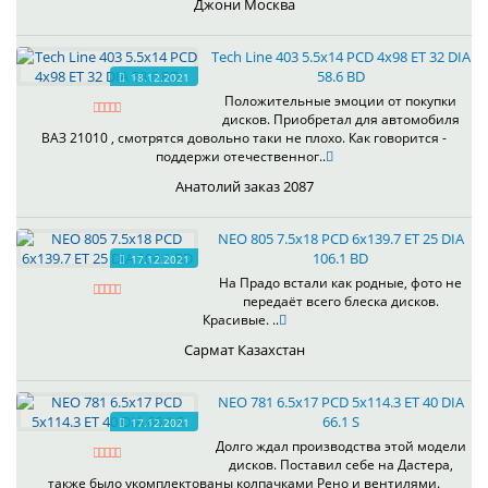
Джони Москва
Tech Line 403 5.5x14 PCD 4x98 ET 32 DIA
58.6 BD
18.12.2021
Положительные эмоции от покупки
дисков. Приобретал для автомобиля
ВАЗ 21010 , смотрятся довольно таки не плохо. Как говорится -
поддержи отечественног..
Анатолий заказ 2087
NEO 805 7.5x18 PCD 6x139.7 ET 25 DIA
106.1 BD
17.12.2021
На Прадо встали как родные, фото не
передаёт всего блеска дисков.
Красивые. ..
Сармат Казахстан
NEO 781 6.5x17 PCD 5x114.3 ET 40 DIA
66.1 S
17.12.2021
Долго ждал производства этой модели
дисков. Поставил себе на Дастера,
также было укомплектованы колпачками Рено и вентилями.