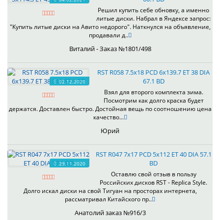
Решил купить себе обновку, а именно
литые диски. Набрал в Яндексе запрос:
"Купить литые диски на Авито недорого". Наткнулся на объявление,
продавали д..
Виталий - Заказ №1801/498
RST R058 7.5x18 PCD 6x139.7 ET 38 DIA
67.1 BD
02.12.2020
Взял для второго комплекта зима.
Посмотрим как долго краска будет
держатся. Доставлен быстро. Достойная вещь по соотношению цена
качество...
Юрий
RST R047 7x17 PCD 5x112 ET 40 DIA 57.1
BD
29.11.2020
Оставлю свой отзыв в пользу
Российских дисков RST - Replica Style.
Долго искал диски на свой Тигуан на просторах интернета,
рассматривал Китайского пр..
Анатолий заказ №916/3