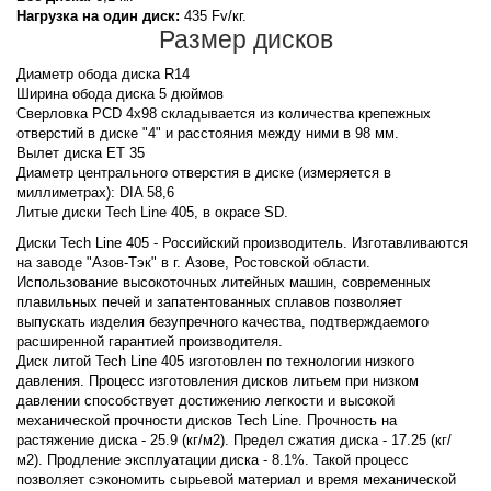
Нагрузка на один диск:
435 Fv/кг.
Размер дисков
Диаметр обода диска R14
Ширина обода диска 5 дюймов
Сверловка PCD 4x98 складывается из количества крепежных
отверстий в диске "4" и расстояния между ними в 98 мм.
Вылет диска ET 35
Диаметр центрального отверстия в диске (измеряется в
миллиметрах): DIA 58,6
Литые диски Tech Line 405, в окрасе SD.
Диски Tech Line 405 - Российский производитель. Изготавливаются
на заводе "Азов-Тэк" в г. Азове, Ростовской области.
Использование высокоточных литейных машин, современных
плавильных печей и запатентованных сплавов позволяет
выпускать изделия безупречного качества, подтверждаемого
расширенной гарантией производителя.
Диск литой Tech Line 405 изготовлен по технологии низкого
давления. Процесс изготовления дисков литьем при низком
давлении способствует достижению легкости и высокой
механической прочности дисков Tech Line. Прочность на
растяжение диска - 25.9 (кг/м2). Предел сжатия диска - 17.25 (кг/
м2). Продление эксплуатации диска - 8.1%. Такой процесс
позволяет сэкономить сырьевой материал и время механической