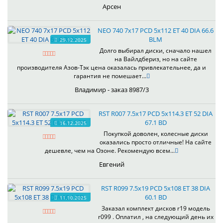
Арсен
NEO 740 7x17 PCD 5x112 ET 40 DIA 66.6
BLM
29.12.2025
Долго выбирал диски, сначало нашел
на Вайлдбериз, но на сайте
производителя Азов-Тэк цена оказалась привлекательнее, да и
гарантия не помешает...
Владимир - заказ 8987/3
RST R007 7.5x17 PCD 5x114.3 ET 52 DIA
67.1 BD
16.12.2025
Покупкой доволен, колесные диски
оказались просто отличные! На сайте
дешевле, чем на Озоне. Рекомендую всем...
Евгений
RST R099 7.5x19 PCD 5x108 ET 38 DIA
60.1 BD
11.10.2025
Заказал комплект дисков r19 модель
r099 . Оплатил , на следующий день их