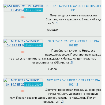
RST R015 6x15 PCD 4x100 ET 40 DIA 60.1
BD
22.07.2020
Покупал диски жене в подарок на
Солярис, жена довольна. Внешний вид
на 5...
Михаил
NEO 652 7.5x16 PCD 5x139.7 ET 0 DIA
108 BD
06.07.2020
Приобретал диски на Ниву, всё
подошло хорошо. Проставочные кольца
не стал устанавливать, так как диски с большим центральным
отверстием на УАЗики, на ..
Слава
NEO 832 7.5x18 PCD 6x139.7 ET 25 DIA
106.1 S
06.07.2020
Достаточно крепкая модель дисков, уже
успел поймать достаточно хорошую
яму, Поехал сразу в шиномонтаж, катать не пришлось! Полёт
нормальный)..