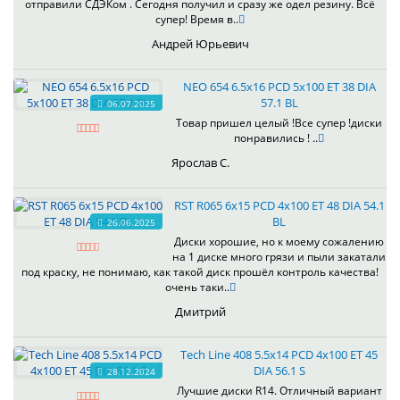
отправили СДЭКом . Сегодня получил и сразу же одел резину. Всё
супер! Время в..
Андрей Юрьевич
NEO 654 6.5x16 PCD 5x100 ET 38 DIA
57.1 BL
06.07.2025
Товар пришел целый !Все супер !диски
понравились ! ..
Ярослав С.
RST R065 6x15 PCD 4x100 ET 48 DIA 54.1
BL
26.06.2025
Диски хорошие, но к моему сожалению
на 1 диске много грязи и пыли закатали
под краску, не понимаю, как такой диск прошёл контроль качества!
очень таки..
Дмитрий
Tech Line 408 5.5x14 PCD 4x100 ET 45
DIA 56.1 S
28.12.2024
Лучшие диски R14. Отличный вариант