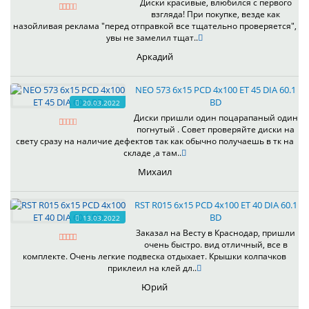
Диски красивые, влюбился с первого
взгляда! При покупке, везде как
назойливая реклама "перед отправкой все тщательно проверяется",
увы не замелил тщат..
Аркадий
NEO 573 6x15 PCD 4x100 ET 45 DIA 60.1
BD
20.03.2022
Диски пришли один поцарапаный один
погнутый . Совет проверяйте диски на
свету сразу на наличие дефектов так как обычно получаешь в тк на
складе ,а там..
Михаил
RST R015 6x15 PCD 4x100 ET 40 DIA 60.1
BD
13.03.2022
Заказал на Весту в Краснодар, пришли
очень быстро. вид отличный, все в
комплекте. Очень легкие подвеска отдыхает. Крышки колпачков
приклеил на клей дл..
Юрий