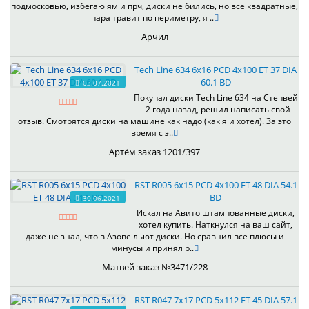
подмосковью, избегаю ям и прч, диски не бились, но все квадратные,
пара травит по периметру, я ..
Арчил
Tech Line 634 6x16 PCD 4x100 ET 37 DIA
60.1 BD
03.07.2021
Покупал диски Tech Line 634 на Степвей
- 2 года назад, решил написать свой
отзыв. Смотрятся диски на машине как надо (как я и хотел). За это
время с э..
Артём заказ 1201/397
RST R005 6x15 PCD 4x100 ET 48 DIA 54.1
BD
30.06.2021
Искал на Авито штампованные диски,
хотел купить. Наткнулся на ваш сайт,
даже не знал, что в Азове льют диски. Но сравнил все плюсы и
минусы и принял р..
Матвей заказ №3471/228
RST R047 7x17 PCD 5x112 ET 45 DIA 57.1