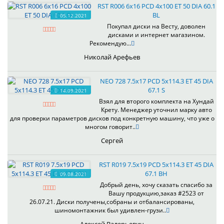
RST R006 6x16 PCD 4x100 ET 50 DIA 60.1
BL
05.12.2021
Покупал диски на Весту, доволен
дисками и интернет магазином.
Рекомендую...
Николай Арефьев
NEO 728 7.5x17 PCD 5x114.3 ET 45 DIA
67.1 S
14.09.2021
Взял для второго комплекта на Хундай
Крету. Менеджер уточнил марку авто
для проверки параметров дисков под конкретную машину, что уже о
многом говорит..
Сергей
RST R019 7.5x19 PCD 5x114.3 ET 45 DIA
67.1 BH
09.08.2021
Добрый день, хочу сказать спасибо за
Вашу продукцию,заказ #2523 от
26.07.21. Диски получены,собраны и отбалансированы,
шиномонтажник был удивлен-грузи..