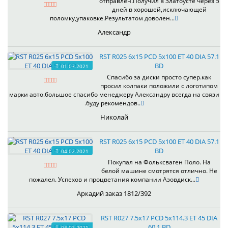
отправлен.Получил в Златоусте через 5
дней в хорошей,исключающей
поломку,упаковке.Результатом доволен...
Александр
RST R025 6x15 PCD 5x100 ET 40 DIA 57.1
BD
01.03.2021
Спасибо за диски просто супер.как
просил колпаки положили с логотипом
марки авто.большое спасибо менеджеру Александру всегда на связи
.буду рекомендов..
Николай
RST R025 6x15 PCD 5x100 ET 40 DIA 57.1
BD
04.02.2021
Покупал на Фольксваген Поло. На
белой машине смотрятся отлично. Не
пожалел. Успехов и процветания компании Азовдиск...
Аркадий заказ 1812/392
RST R027 7.5x17 PCD 5x114.3 ET 45 DIA
60.1 BD
04.02.2021