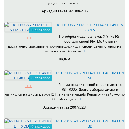
убедил всё таки в..
Аркадий заказ №1308/435
RST R008 7.5x18 PCD 5x114.3 ET 45 DIA
67.1 S
08.08.2020
Приобрёл модель дисков X`trike RST
R008, для своей KIA. Мой отзыв -
достаточно красивые и прочные диски для своей цены. Сгонял на
море на них. Косяков..
Вадим
RST R005 6x15 PCD 4x100 ET 40 DIA 60.1
SL
07.08.2020
Решил оставить свой отзыв о дисках
RST R005, Долго выбирал диски и
наткнулся на диски марки RST, в начале нашёл Реплику китайскую по
5500 руб за диск...
Аркадий заказ 2007/328
RST R015 6x15 PCD 4x100 ET 40 DIA 60.1
BD
25.07.2020