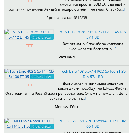
смотрятся проста "БОМБА" , да ещё и
колпачки полажили Хёндэй в подарок, о чём я не знал. Спасибо..
Ярослав заказ 4812/98
VENTI 1716 7x17 PCD 5x112 ET 45 DIA
57.1 BD
09.12.2021
Всё отлично. Спасибо за колпачки
Фольксваген бесплатно...
Рахмаил
Tech Line 403 5.5x14 PCD 5x100 ET 35
DIA 57.1 BD
09.12.2021
Долго искал и принимал решение
какие диски подойдут на Шкоду Фабиа,
Остановился на Российскои производителе, О чём не пожалел. Цена
прекрасная в отлич..
Михаил Ейск
NEO 657 6.5x16 PCD 5x114.3 ET 50 DIA
66.1 BD
09.12.2021
Прекрасная работа менеджеров,