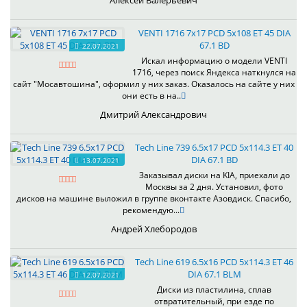
Алексей Валерьевич
VENTI 1716 7x17 PCD 5x108 ET 45 DIA
67.1 BD
22.07.2021
Искал информацию о модели VENTI
1716, через поиск Яндекса наткнулся на
сайт "Мосавтошина", оформил у них заказ. Оказалось на сайте у них
они есть в на..
Дмитрий Александрович
Tech Line 739 6.5x17 PCD 5x114.3 ET 40
DIA 67.1 BD
13.07.2021
Заказывал диски на KIA, приехали до
Москвы за 2 дня. Установил, фото
дисков на машине выложил в группе вконтакте Азовдиск. Спасибо,
рекомендую...
Андрей Хлебородов
Tech Line 619 6.5x16 PCD 5x114.3 ET 46
DIA 67.1 BLM
12.07.2021
Диски из пластилина, сплав
отвратительный, при езде по