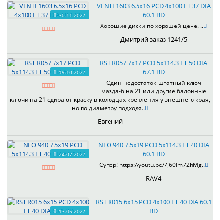
VENTI 1603 6.5x16 PCD 4x100 ET 37 DIA
60.1 BD
30.11.2022
Хорошие диски по хорошей цене. ..
Дмитрий заказ 1241/5
RST R057 7x17 PCD 5x114.3 ET 50 DIA
67.1 BD
19.10.2022
Один недостаток-штатный ключ
мазда-6 на 21 или другие балонные
ключи на 21 сдирают краску в колодцах крепления у внешнего края,
но по диаметру подходя..
Евгений
NEO 940 7.5x19 PCD 5x114.3 ET 40 DIA
60.1 BD
24.07.2022
Супер! https://youtu.be/7j60Im72hMg..
RAV4
RST R015 6x15 PCD 4x100 ET 40 DIA 60.1
BD
13.05.2022