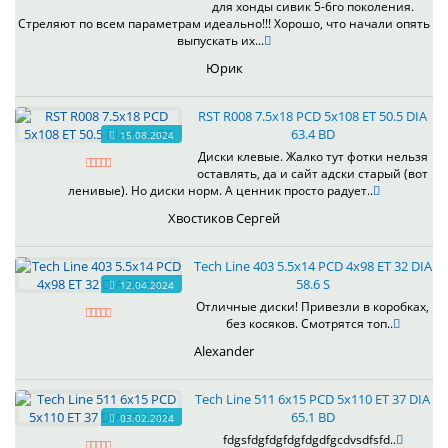
для хонды сивик 5-6го поколения.
Стреляют по всем параметрам идеально!!! Хорошо, что начали опять
выпускать их...
Юрик
RST R008 7.5x18 PCD 5x108 ET 50.5 DIA
63.4 BD
15.08.2024
Диски клевые. Жалко тут фотки нельзя
оставлять, да и сайт адски старый (вот
ленивые). Но диски норм. А ценник просто радует..
Хвостиков Сергей
Tech Line 403 5.5x14 PCD 4x98 ET 32 DIA
58.6 S
12.04.2024
Отличные диски! Привезли в коробках,
без косяков. Смотрятся топ..
Alexander
Tech Line 511 6x15 PCD 5x110 ET 37 DIA
65.1 BD
03.02.2024
fdgsfdgfdgfdgfdgdfgcdvsdfsfd..