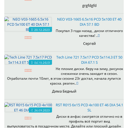
grgfdgfd
NEO V03-1665 6.5x16 PCD 5x100 ET 40
DIA 57.1 BD
20.12.2023
Покупал 3 года назад , диски отличного
качества! ..
Сергей
Tech Line 721 7.5x17 PCD 5x114.3 ET 50
DIA 67.1 S
04.10.2023
Не плохие диски. беру на зиму, рисунок
снежинки очень заходит в сезон.
Отработали почти 10лет, в этом сезоне 23г достал, начала лупится
краска. реаген..
Дима Бедный
RST R015 6x15 PCD 4x100 ET 46 DIA 54.1
SL
26.09.2023
Диски в анфас смотрятся отлично но в
профиль всё портит вид
выпукловатость в посадочном месте. Делайте или плоский дизайн