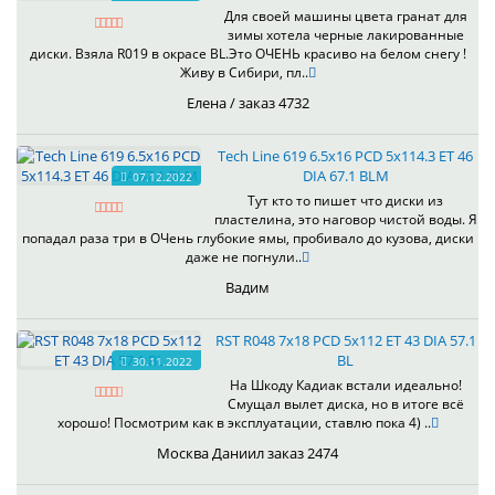
Для своей машины цвета гранат для
зимы хотела черные лакированные
диски. Взяла R019 в окрасе BL.Это ОЧЕНЬ красиво на белом снегу !
Живу в Сибири, пл..
Елена / заказ 4732
Tech Line 619 6.5x16 PCD 5x114.3 ET 46
DIA 67.1 BLM
07.12.2022
Тут кто то пишет что диски из
пластелина, это наговор чистой воды. Я
попадал раза три в ОЧень глубокие ямы, пробивало до кузова, диски
даже не погнули..
Вадим
RST R048 7x18 PCD 5x112 ET 43 DIA 57.1
BL
30.11.2022
На Шкоду Кадиак встали идеально!
Смущал вылет диска, но в итоге всё
хорошо! Посмотрим как в эксплуатации, ставлю пока 4) ..
Москва Даниил заказ 2474