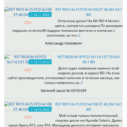
RST R015 6x15 PCD 4x100 ET 46 DIA 54.1
BD
06.11.2020
Отличные диски! На KIA RIO 4 белого
цвета, смотрятся шикарно.По размерам
подошли отлично!В подарок положили вентели и колпачки с
логотипом, за что..
Александр Наливкин
RST R028 8x18 PCD 5x114.3 ET 50 DIA
60.1 BD
16.10.2020
Долго ждал появления именно этой
модели дисков, в окрасе BD. На этом
сайте производителя, отслеживал наличие в течении месяца, как
только появились за..
Евгений заказ № 0310/439
RST R015 6x15 PCD 4x100 ET 46 DIA 54.1
BD
28.08.2020
Мой отзыв только положительный,
покупал диски на Hyundai Solaris. Думал
какие брать R15, или R16. Менеджер данного интернет магазина