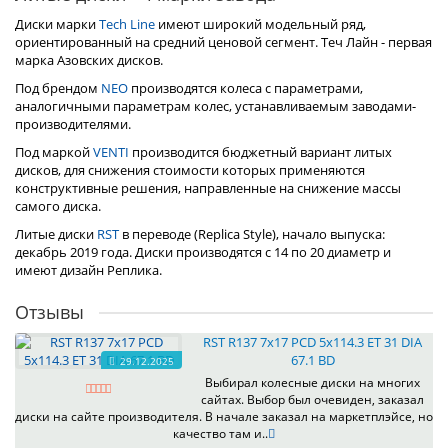
Диски марки
Tech Line
имеют широкий модельный ряд,
ориентированный на средний ценовой сегмент. Теч Лайн - первая
марка Азовских дисков.
Под брендом
NEO
производятся колеса с параметрами,
аналогичными параметрам колес, устанавливаемым заводами-
производителями.
Под маркой
VENTI
производится бюджетный вариант литых
дисков, для снижения стоимости которых применяются
конструктивные решения, направленные на снижение массы
самого диска.
Литые диски
RST
в переводе (Replica Style), начало выпуска:
декабрь 2019 года. Диски производятся с 14 по 20 диаметр и
имеют дизайн Реплика.
Отзывы
RST R137 7x17 PCD 5x114.3 ET 31 DIA
67.1 BD
29.12.2025
Выбирал колесные диски на многих
сайтах. Выбор был очевиден, заказал
диски на сайте производителя. В начале заказал на маркетплэйсе, но
качество там и..