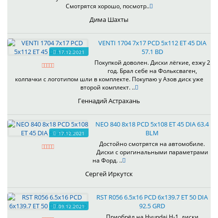
Смотрятся хорошо, посмотр..
Дима Шахты
VENTI 1704 7x17 PCD 5x112 ET 45 DIA
57.1 BD
17.12.2021
Покупкой доволен. Диски лёгкие, езжу 2
год. Брал себе на Фольксваген,
колпачки с логотипом шли в комплекте. Покупаю у Азов диск уже
второй комплект. ..
Геннадий Астрахань
NEO 840 8x18 PCD 5x108 ET 45 DIA 63.4
BLM
17.12.2021
Достойно смотрятся на автомобиле.
Диски с оригинальными параметрами
на Форд. ..
Сергей Иркутск
RST R056 6.5x16 PCD 6x139.7 ET 50 DIA
92.5 GRD
09.12.2021
Приобрёл на Hyundai H-1, диски