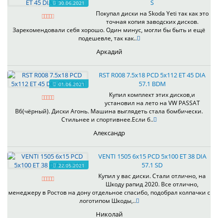
S
30.06.2021
Покупал диски на Skoda Yeti так как это
точная копия заводских дисков.
Зарекомендовали себя хорошо. Один минус, могли бы быть и ещё
подешевле, так как..
Аркадий
RST R008 7.5x18 PCD 5x112 ET 45 DIA
57.1 BDM
01.06.2021
Купил комплект этих дисков,и
установил на лето на VW PASSAT
B6(чёрный). Диски Агонь. Машина выглядеть стала бомбически.
Стильнее и спортивнее.Если б..
Александр
VENTI 1505 6x15 PCD 5x100 ET 38 DIA
57.1 SD
22.05.2021
Купил у вас диски. Стали отлично, на
Шкоду рапид 2020. Все отлично,
менеджеру в Ростов на дону отдельное спасибо, подобрал колпачки с
логотипом Шкоды,..
Николай