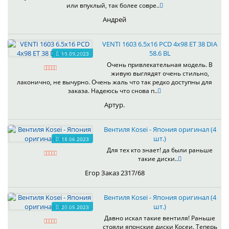
или впуклый, так более совре..
Андрей
VENTI 1603 6.5x16 PCD 4x98 ET 38 DIA
58.6 BL
19.09.2023
Очень привлекательная модель. В
живую выглядят очень стильно,
лаконично, не вычурно. Очень жаль что так редко доступны для
заказа. Надеюсь что снова п..
Артур.
Вентиля Kosei - Япония оригинал (4
шт.)
18.06.2023
Для тех кто знает! да были раньше
такие диски..
Егор Заказ 2317/68
Вентиля Kosei - Япония оригинал (4
шт.)
20.05.2023
Давно искал такие вентиля! Раньше
стояли японские диски Косеи. Теперь