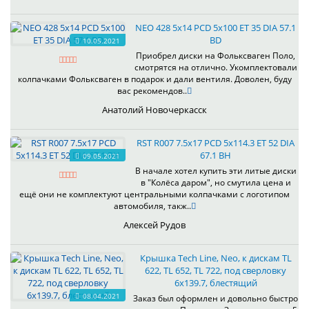
NEO 428 5x14 PCD 5x100 ET 35 DIA 57.1
BD
10.05.2021
Приобрел диски на Фольксваген Поло,
смотрятся на отлично. Укомплектовали
колпачками Фольксваген в подарок и дали вентиля. Доволен, буду
вас рекомендов..
Анатолий Новочеркасск
RST R007 7.5x17 PCD 5x114.3 ET 52 DIA
67.1 BH
09.05.2021
В начале хотел купить эти литые диски
в "Колёса даром", но смутила цена и
ещё они не комплектуют центральными колпачками с логотипом
автомобиля, такж..
Алексей Рудов
Крышка Tech Line, Neo, к дискам TL
622, TL 652, TL 722, под сверловку
6х139.7, блестящий
08.04.2021
Заказ был оформлен и довольно быстро