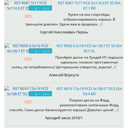
RST R067 7x17 PCD 5x114.3 ET 35 DIA
67.1 BD
30.11.2022
Купил на киа спортейдж,
отбалансировались хорошо. В
принципе доволен. Удачи вам в продажах. ..
Сергей Николаевич Пермь
RST R056 6.5x16 PCD 6x139.7 ET 50 DIA
92.5 SL
30.11.2022
Приобрёл диски на Хундай H1 подошли
идеально, никаких приставочных
колец, не потребовалось! Центральное отверстие, родное! ..
Алексей Воркута
RST R019 7.5x19 PCD 5x108 ET 50.5 DIA
63.4 BD
30.11.2022
Покупал диски на Форд,
укомплектовали колпачками Форд,
спасибо. Сами диски балансируются хорошо! Доволен ценой. ..
Аркадий заказ 2410/1