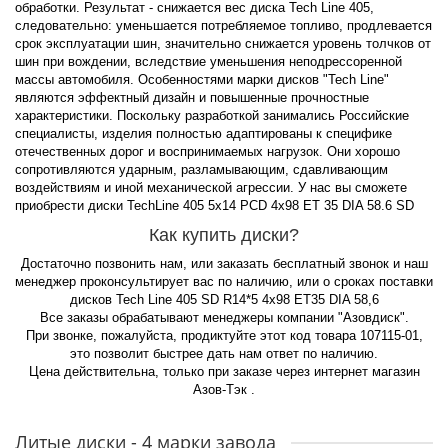
обработки. Результат - снижается вес диска Tech Line 405,
следовательно: уменьшается потребляемое топливо, продлевается
срок эксплуатации шин, значительно снижается уровень толчков от
шин при вождении, вследствие уменьшения неподрессоренной
массы автомобиля. Особенностями марки дисков "Tech Line"
являются эффектный дизайн и повышенные прочностные
характеристики. Поскольку разработкой занимались Российские
специалисты, изделия полностью адаптированы к специфике
отечественных дорог и воспринимаемых нагрузок. Они хорошо
сопротивляются ударным, разламывающим, сдавливающим
воздействиям и иной механической агрессии. У нас вы сможете
приобрести диски TechLine 405 5x14 PCD 4x98 ET 35 DIA 58.6 SD
Как купить диски?
Достаточно позвонить нам, или заказать бесплатный звонок и наш
менеджер проконсультирует вас по наличию, или о сроках поставки
дисков Tech Line 405 SD R14*5 4x98 ET35 DIA 58,6
Все заказы обрабатывают менеджеры компании "Азовдиск".
При звонке, пожалуйста, продиктуйте этот код товара 107115-01,
это позволит быстрее дать нам ответ по наличию.
Цена действительна, только при заказе через интернет магазин
Азов-Тэк .
Литые диски - 4 марки завода