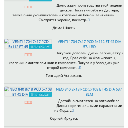
Долго ждал производства этой модели
дисков. Поставил себе на Дастера,
также было укомплектованы колпачками Рено и вентилями.
Смотрятся хорошо, посмотр..
Дима Шахты
VENTI 1704 7x17 PCD 5x112 ET 45 DIA
57.1 BD
17.12.2021
Покупкой доволен. Диски лёгкие, езжу 2
год. Брал себе на Фольксваген,
колпачки с логотипом шли в комплекте. Покупаю у Азов диск уже
второй комплект. ..
Геннадий Астрахань
NEO 840 8x18 PCD 5x108 ET 45 DIA 63.4
BLM
17.12.2021
Достойно смотрятся на автомобиле.
Диски с оригинальными параметрами
на Форд. ..
Сергей Иркутск