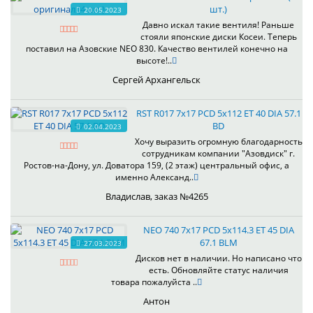
шт.)
20.05.2023
Давно искал такие вентиля! Раньше
стояли японские диски Косеи. Теперь
поставил на Азовские NEO 830. Качество вентилей конечно на
высоте!..
Сергей Архангельск
RST R017 7x17 PCD 5x112 ET 40 DIA 57.1
BD
02.04.2023
Хочу выразить огромную благодарность
сотрудникам компании "Азовдиск" г.
Ростов-на-Дону, ул. Доватора 159, (2 этаж) центральный офис, а
именно Александ..
Владислав, заказ №4265
NEO 740 7x17 PCD 5x114.3 ET 45 DIA
67.1 BLM
27.03.2023
Дисков нет в наличии. Но написано что
есть. Обновляйте статус наличия
товара пожалуйста ..
Антон