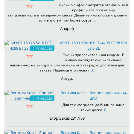
Диски в анфас смотрятся отлично но в
профиль всё портит вид
выпукловатость в посадочном месте. Делайте или плоский дизайн
или впуклый, так более совре..
Андрей
VENTI 1603 6.5x16 PCD 4x98 ET 38 DIA
58.6 BL
19.09.2023
Очень привлекательная модель. В
живую выглядят очень стильно,
лаконично, не вычурно. Очень жаль что так редко доступны для
заказа. Надеюсь что снова п..
Артур.
Вентиля Kosei - Япония оригинал (4
шт.)
18.06.2023
Для тех кто знает! да были раньше
такие диски..
Егор Заказ 2317/68
Вентиля Kosei - Япония оригинал (4