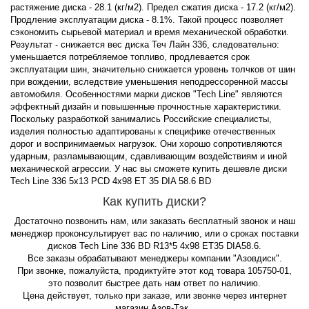
растяжение диска - 28.1 (кг/м2). Предел сжатия диска - 17.2 (кг/м2).
Продление эксплуатации диска - 8.1%. Такой процесс позволяет
сэкономить сырьевой материал и время механической обработки.
Результат - снижается вес диска Теч Лайн 336, следовательно:
уменьшается потребляемое топливо, продлевается срок
эксплуатации шин, значительно снижается уровень толчков от шин
при вождении, вследствие уменьшения неподрессоренной массы
автомобиля. Особенностями марки дисков "Tech Line" являются
эффектный дизайн и повышенные прочностные характеристики.
Поскольку разработкой занимались Российские специалисты,
изделия полностью адаптированы к специфике отечественных
дорог и воспринимаемых нагрузок. Они хорошо сопротивляются
ударным, разламывающим, сдавливающим воздействиям и иной
механической агрессии. У нас вы сможете купить дешевле диски
Tech Line 336 5x13 PCD 4x98 ET 35 DIA 58.6 BD
Как купить диски?
Достаточно позвонить нам, или заказать бесплатный звонок и наш
менеджер проконсультирует вас по наличию, или о сроках поставки
дисков Tech Line 336 BD R13*5 4x98 ET35 DIA58.6.
Все заказы обрабатывают менеджеры компании "Азовдиск".
При звонке, пожалуйста, продиктуйте этот код товара 105750-01,
это позволит быстрее дать нам ответ по наличию.
Цена действует, только при заказе, или звонке через интернет
магазин Азов-Тэк .