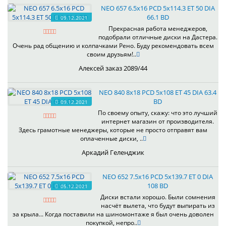
NEO 657 6.5x16 PCD 5x114.3 ET 50 DIA
66.1 BD
09.12.2021
Прекрасная работа менеджеров,
подобрали отличные диски на Дастера.
Очень рад общению и колпачками Рено. Буду рекомендовать всем
своим друзьям!..
Алексей заказ 2089/44
NEO 840 8x18 PCD 5x108 ET 45 DIA 63.4
BD
09.12.2021
По своему опыту, скажу: что это лучший
интернет магазин от производителя.
Здесь грамотные менеджеры, которые не просто отправят вам
оплаченные диски, ..
Аркадий Геленджик
NEO 652 7.5x16 PCD 5x139.7 ET 0 DIA
108 BD
05.12.2021
Диски встали хорошо. Были сомнения
насчёт вылета, что будут выпирать из
за крыла... Когда поставили на шиномонтаже я был очень доволен
покупкой, непро..