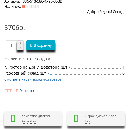
Артикул:
T336-513-586-4x98-35BD
Наличие:
Добрый день! Сегодня
Воскресенье
3706р.
В корзину
Наличие по складам
г. Ростов на Дону, Доватора (шт.)
1
Резервный склад (шт.)
0
Смотреть характеристики товара
0 отзывов
Качество дисков
Окрас дисков Азов-
Азов-Тэк
Тэк