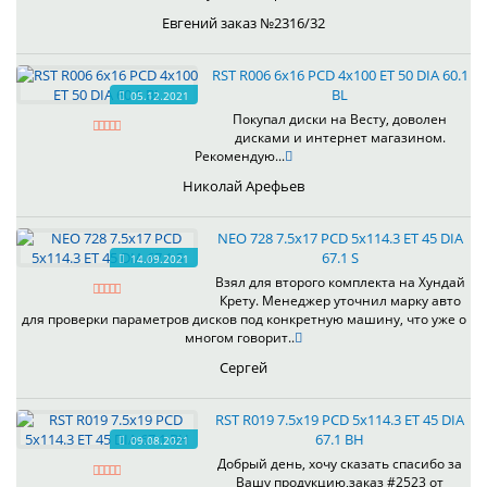
Евгений заказ №2316/32
RST R006 6x16 PCD 4x100 ET 50 DIA 60.1
BL
05.12.2021
Покупал диски на Весту, доволен
дисками и интернет магазином.
Рекомендую...
Николай Арефьев
NEO 728 7.5x17 PCD 5x114.3 ET 45 DIA
67.1 S
14.09.2021
Взял для второго комплекта на Хундай
Крету. Менеджер уточнил марку авто
для проверки параметров дисков под конкретную машину, что уже о
многом говорит..
Сергей
RST R019 7.5x19 PCD 5x114.3 ET 45 DIA
67.1 BH
09.08.2021
Добрый день, хочу сказать спасибо за
Вашу продукцию,заказ #2523 от