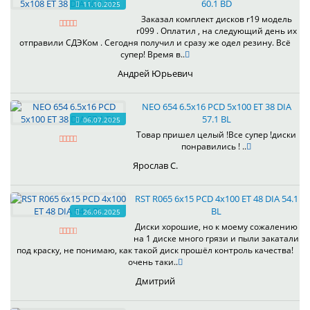
60.1 BD
11.10.2025
Заказал комплект дисков r19 модель
r099 . Оплатил , на следующий день их
отправили СДЭКом . Сегодня получил и сразу же одел резину. Всё
супер! Время в..
Андрей Юрьевич
NEO 654 6.5x16 PCD 5x100 ET 38 DIA
57.1 BL
06.07.2025
Товар пришел целый !Все супер !диски
понравились ! ..
Ярослав С.
RST R065 6x15 PCD 4x100 ET 48 DIA 54.1
BL
26.06.2025
Диски хорошие, но к моему сожалению
на 1 диске много грязи и пыли закатали
под краску, не понимаю, как такой диск прошёл контроль качества!
очень таки..
Дмитрий