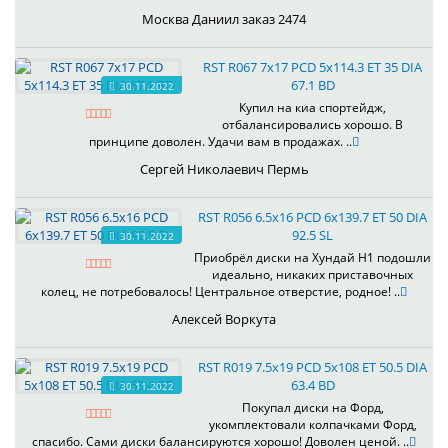
Москва Даниил заказ 2474
RST R067 7x17 PCD 5x114.3 ET 35 DIA
67.1 BD
30.11.2022
Купил на киа спортейдж,
отбалансировались хорошо. В
принципе доволен. Удачи вам в продажах. ..
Сергей Николаевич Пермь
RST R056 6.5x16 PCD 6x139.7 ET 50 DIA
92.5 SL
30.11.2022
Приобрёл диски на Хундай H1 подошли
идеально, никаких приставочных
колец, не потребовалось! Центральное отверстие, родное! ..
Алексей Воркута
RST R019 7.5x19 PCD 5x108 ET 50.5 DIA
63.4 BD
30.11.2022
Покупал диски на Форд,
укомплектовали колпачками Форд,
спасибо. Сами диски балансируются хорошо! Доволен ценой. ..