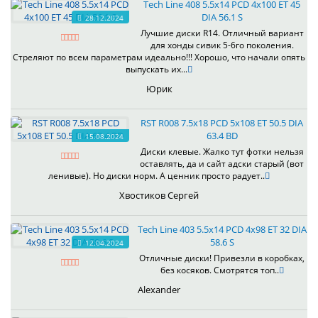
Tech Line 408 5.5x14 PCD 4x100 ET 45
DIA 56.1 S
28.12.2024
Лучшие диски R14. Отличный вариант
для хонды сивик 5-6го поколения.
Стреляют по всем параметрам идеально!!! Хорошо, что начали опять
выпускать их...
Юрик
RST R008 7.5x18 PCD 5x108 ET 50.5 DIA
63.4 BD
15.08.2024
Диски клевые. Жалко тут фотки нельзя
оставлять, да и сайт адски старый (вот
ленивые). Но диски норм. А ценник просто радует..
Хвостиков Сергей
Tech Line 403 5.5x14 PCD 4x98 ET 32 DIA
58.6 S
12.04.2024
Отличные диски! Привезли в коробках,
без косяков. Смотрятся топ..
Alexander