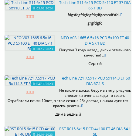
Tech Line 511 6x15 PCD 5x110 ET 37 DIA
65.1 BD
03.02.2024
fdgsfdgfdgfdgfdgdfgcdvsdfsfd..
grgfdgfd
NEO V03-1665 6.5x16 PCD 5x100 ET 40
DIA 57.1 BD
20.12.2023
Покупал 3 года назад , диски отличного
качества! ..
Сергей
Tech Line 721 7.5x17 PCD 5x114.3 ET 50
DIA 67.1 S
04.10.2023
Не плохие диски. беру на зиму, рисунок
снежинки очень заходит в сезон.
Отработали почти 10лет, в этом сезоне 23г достал, начала лупится
краска. реаген..
Дима Бедный
RST R015 6x15 PCD 4x100 ET 46 DIA 54.1
SL
26.09.2023