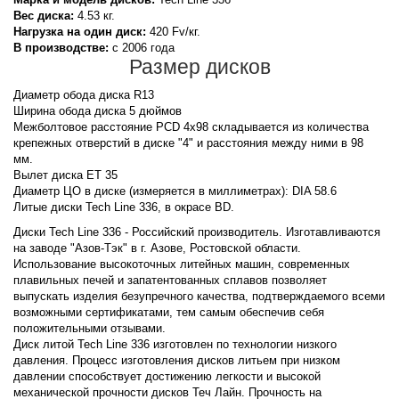
Вес диска:
4.53 кг.
Нагрузка на один диск:
420 Fv/кг.
В производстве:
с 2006 года
Размер дисков
Диаметр обода диска R13
Ширина обода диска 5 дюймов
Межболтовое расстояние PCD 4x98 складывается из количества
крепежных отверстий в диске "4" и расстояния между ними в 98
мм.
Вылет диска ET 35
Диаметр ЦО в диске (измеряется в миллиметрах): DIA 58.6
Литые диски Tech Line 336, в окрасе BD.
Диски Tech Line 336 - Российский производитель. Изготавливаются
на заводе "Азов-Тэк" в г. Азове, Ростовской области.
Использование высокоточных литейных машин, современных
плавильных печей и запатентованных сплавов позволяет
выпускать изделия безупречного качества, подтверждаемого всеми
возможными сертификатами, тем самым обеспечив себя
положительными отзывами.
Диск литой Tech Line 336 изготовлен по технологии низкого
давления. Процесс изготовления дисков литьем при низком
давлении способствует достижению легкости и высокой
механической прочности дисков Теч Лайн. Прочность на