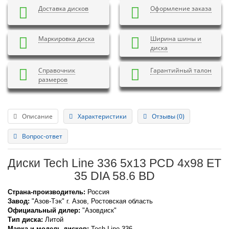
Доставка дисков
Оформление заказа
Маркировка диска
Ширина шины и
диска
Справочник
Гарантийный талон
размеров
Описание
Характеристики
Отзывы (0)
Вопрос-ответ
Диски Tech Line 336 5x13 PCD 4x98 ET
35 DIA 58.6 BD
Страна-производитель:
Россия
Завод:
"Азов-Тэк" г. Азов, Ростовская область
Официальный дилер:
"Азовдиск"
Тип диска:
Литой
Марка и модель дисков:
Tech Line
336