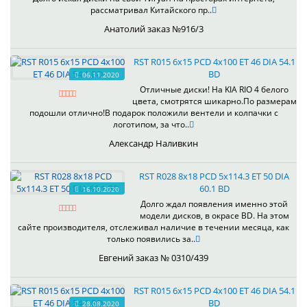
рассматривал Китайского пр..
Анатолий заказ №916/3
RST R015 6x15 PCD 4x100 ET 46 DIA 54.1
BD
06.11.2020
Отличные диски! На KIA RIO 4 белого
цвета, смотрятся шикарно.По размерам
подошли отлично!В подарок положили вентели и колпачки с
логотипом, за что..
Александр Наливкин
RST R028 8x18 PCD 5x114.3 ET 50 DIA
60.1 BD
16.10.2020
Долго ждал появления именно этой
модели дисков, в окрасе BD. На этом
сайте производителя, отслеживал наличие в течении месяца, как
только появились за..
Евгений заказ № 0310/439
RST R015 6x15 PCD 4x100 ET 46 DIA 54.1
BD
28.08.2020