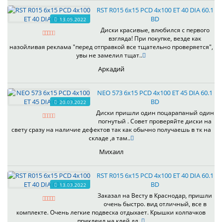
RST R015 6x15 PCD 4x100 ET 40 DIA 60.1
BD
13.05.2022
Диски красивые, влюбился с первого
взгляда! При покупке, везде как
назойливая реклама "перед отправкой все тщательно проверяется",
увы не замелил тщат..
Аркадий
NEO 573 6x15 PCD 4x100 ET 45 DIA 60.1
BD
20.03.2022
Диски пришли один поцарапаный один
погнутый . Совет проверяйте диски на
свету сразу на наличие дефектов так как обычно получаешь в тк на
складе ,а там..
Михаил
RST R015 6x15 PCD 4x100 ET 40 DIA 60.1
BD
13.03.2022
Заказал на Весту в Краснодар, пришли
очень быстро. вид отличный, все в
комплекте. Очень легкие подвеска отдыхает. Крышки колпачков
приклеил на клей дл..