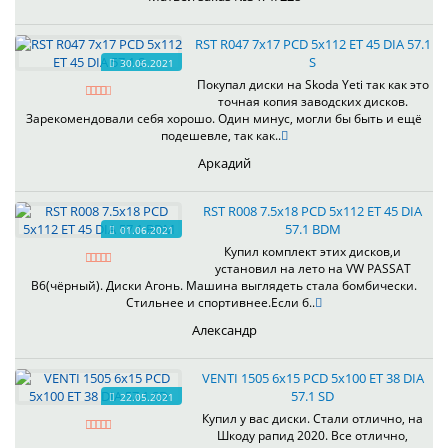
RST R047 7x17 PCD 5x112 ET 45 DIA 57.1
S
30.06.2021
Покупал диски на Skoda Yeti так как это
точная копия заводских дисков.
Зарекомендовали себя хорошо. Один минус, могли бы быть и ещё
подешевле, так как..
Аркадий
RST R008 7.5x18 PCD 5x112 ET 45 DIA
57.1 BDM
01.06.2021
Купил комплект этих дисков,и
установил на лето на VW PASSAT
B6(чёрный). Диски Агонь. Машина выглядеть стала бомбически.
Стильнее и спортивнее.Если б..
Александр
VENTI 1505 6x15 PCD 5x100 ET 38 DIA
57.1 SD
22.05.2021
Купил у вас диски. Стали отлично, на
Шкоду рапид 2020. Все отлично,