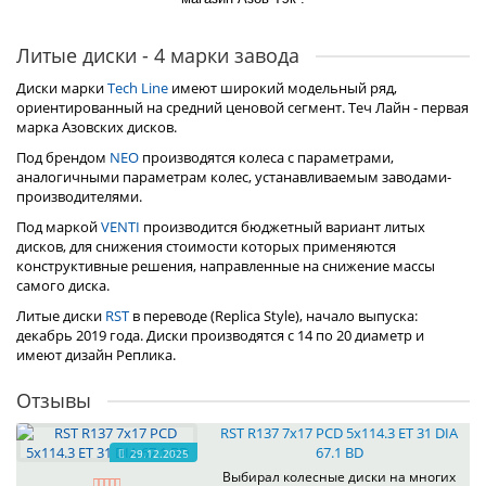
Литые диски - 4 марки завода
Диски марки
Tech Line
имеют широкий модельный ряд,
ориентированный на средний ценовой сегмент. Теч Лайн - первая
марка Азовских дисков.
Под брендом
NEO
производятся колеса с параметрами,
аналогичными параметрам колес, устанавливаемым заводами-
производителями.
Под маркой
VENTI
производится бюджетный вариант литых
дисков, для снижения стоимости которых применяются
конструктивные решения, направленные на снижение массы
самого диска.
Литые диски
RST
в переводе (Replica Style), начало выпуска:
декабрь 2019 года. Диски производятся с 14 по 20 диаметр и
имеют дизайн Реплика.
Отзывы
RST R137 7x17 PCD 5x114.3 ET 31 DIA
67.1 BD
29.12.2025
Выбирал колесные диски на многих