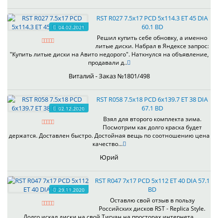
RST R027 7.5x17 PCD 5x114.3 ET 45 DIA
60.1 BD
04.02.2021
Решил купить себе обновку, а именно
литые диски. Набрал в Яндексе запрос:
"Купить литые диски на Авито недорого". Наткнулся на объявление,
продавали д..
Виталий - Заказ №1801/498
RST R058 7.5x18 PCD 6x139.7 ET 38 DIA
67.1 BD
02.12.2020
Взял для второго комплекта зима.
Посмотрим как долго краска будет
держатся. Доставлен быстро. Достойная вещь по соотношению цена
качество...
Юрий
RST R047 7x17 PCD 5x112 ET 40 DIA 57.1
BD
29.11.2020
Оставлю свой отзыв в пользу
Российских дисков RST - Replica Style.
Долго искал диски на свой Тигуан на просторах интернета,