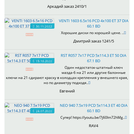
Аркадий заказ 2410/1
VENTI 1603 6.5x16 PCD 4x100 ET 37 DIA
60.1 BD
30.11.2022
Хорошие диски по хорошей цене. ..
Дмитрий заказ 1241/5
RST R057 7x17 PCD 5x114.3 ET 50 DIA
67.1 BD
19.10.2022
Один недостаток-штатный ключ
мазда-6 на 21 или другие балонные
ключи на 21 сдирают краску в колодцах крепления у внешнего края,
но по диаметру подходя..
Евгений
NEO 940 7.5x19 PCD 5x114.3 ET 40 DIA
60.1 BD
24.07.2022
Супер! https://youtu.be/7j60Im72hMg..
RAV4