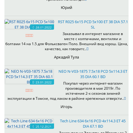
Юрий
RST R025 6x15 PCD 5x100 ET 38 DIA 57.1
SL
28.01.2022
Заказывал в интернет магазине в
месте с колпачками, вентиляи и
болтами 14 на 1.5 для Фольксваген Поло. Внешний вид хорош. Цена,
качество, как говоритс..
Аркадий Тула
NEO N-V03-1875 7.5x18 PCD 5x114.3 ET
35 DIA 60.1 BD
23.01.2022
Покупал через интернет-магазин
производителя в мае 2019г. По
истечение 2-х сезонов зимней
эксплуатации в Томске, под лаком в районе крепежных отверсти..
Игорь
Tech Line 634 6x16 PCD 4x114.3 ET 45
DIA 67.1 BD
20.12.2021
Заказывал на Элантру, до Москвы за 2