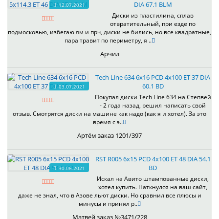
DIA 67.1 BLM
12.07.2021
Диски из пластилина, сплав
отвратительный, при езде по
подмосковью, избегаю ям и прч, диски не бились, но все квадратные,
пара травит по периметру, я ..
Арчил
Tech Line 634 6x16 PCD 4x100 ET 37 DIA
60.1 BD
03.07.2021
Покупал диски Tech Line 634 на Степвей
- 2 года назад, решил написать свой
отзыв. Смотрятся диски на машине как надо (как я и хотел). За это
время с э..
Артём заказ 1201/397
RST R005 6x15 PCD 4x100 ET 48 DIA 54.1
BD
30.06.2021
Искал на Авито штампованные диски,
хотел купить. Наткнулся на ваш сайт,
даже не знал, что в Азове льют диски. Но сравнил все плюсы и
минусы и принял р..
Матвей заказ №3471/228