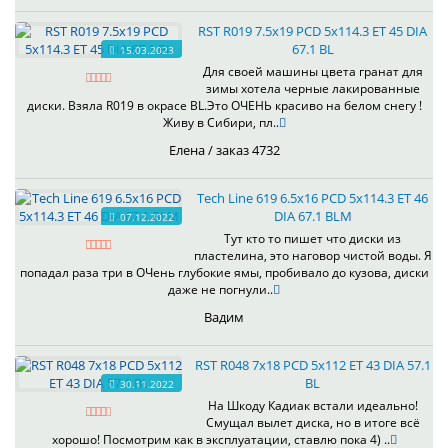
RST R019 7.5x19 PCD 5x114.3 ET 45 DIA
67.1 BL
15.03.2023
Для своей машины цвета гранат для
зимы хотела черные лакированные
диски. Взяла R019 в окрасе BL.Это ОЧЕНЬ красиво на белом снегу !
Живу в Сибири, пл..
Елена / заказ 4732
Tech Line 619 6.5x16 PCD 5x114.3 ET 46
DIA 67.1 BLM
07.12.2022
Тут кто то пишет что диски из
пластелина, это наговор чистой воды. Я
попадал раза три в ОЧень глубокие ямы, пробивало до кузова, диски
даже не погнули..
Вадим
RST R048 7x18 PCD 5x112 ET 43 DIA 57.1
BL
30.11.2022
На Шкоду Кадиак встали идеально!
Смущал вылет диска, но в итоге всё
хорошо! Посмотрим как в эксплуатации, ставлю пока 4) ..