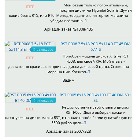
Мой отзыв только положительный,
покупал диски на Hyundai Solaris. Думал
какие брать R15, или R16. Менеджер данного интернет магазина
убедил всё таки в..
Аркадий заказ №1308/435
RST R008 7.5x18 PCD 5x114.3 ET 45 DIA
67.1 S
08.08.2020
Приобрёл модель дисков X`trike RST
R008, для своей KIA. Мой отзыв -
достаточно красивые и прочные диски для своей цены. Сгонял на
море на них. Косяков..
Вадим
RST R005 6x15 PCD 4x100 ET 40 DIA 60.1
SL
07.08.2020
Решил оставить свой отзыв о дисках
RST R005, Долго выбирал диски и
наткнулся на диски марки RST, в начале нашёл Реплику китайскую по
5500 руб за диск...
Аркадий заказ 2007/328