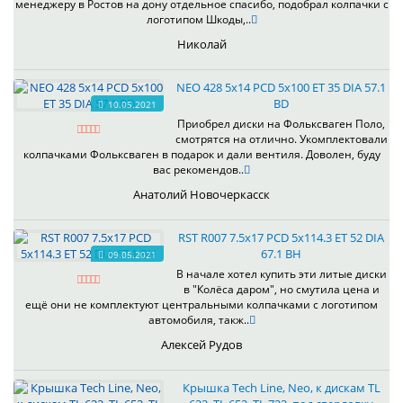
менеджеру в Ростов на дону отдельное спасибо, подобрал колпачки с
логотипом Шкоды,..
Николай
NEO 428 5x14 PCD 5x100 ET 35 DIA 57.1
BD
10.05.2021
Приобрел диски на Фольксваген Поло,
смотрятся на отлично. Укомплектовали
колпачками Фольксваген в подарок и дали вентиля. Доволен, буду
вас рекомендов..
Анатолий Новочеркасск
RST R007 7.5x17 PCD 5x114.3 ET 52 DIA
67.1 BH
09.05.2021
В начале хотел купить эти литые диски
в "Колёса даром", но смутила цена и
ещё они не комплектуют центральными колпачками с логотипом
автомобиля, такж..
Алексей Рудов
Крышка Tech Line, Neo, к дискам TL