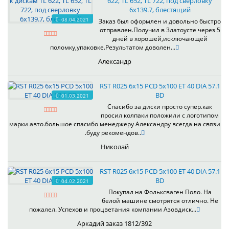
622, TL 652, TL 722, под сверловку
6х139.7, блестящий
08.04.2021
Заказ был оформлен и довольно быстро
отправлен.Получил в Златоусте через 5
дней в хорошей,исключающей
поломку,упаковке.Результатом доволен...
Александр
RST R025 6x15 PCD 5x100 ET 40 DIA 57.1
BD
01.03.2021
Спасибо за диски просто супер.как
просил колпаки положили с логотипом
марки авто.большое спасибо менеджеру Александру всегда на связи
.буду рекомендов..
Николай
RST R025 6x15 PCD 5x100 ET 40 DIA 57.1
BD
04.02.2021
Покупал на Фольксваген Поло. На
белой машине смотрятся отлично. Не
пожалел. Успехов и процветания компании Азовдиск...
Аркадий заказ 1812/392