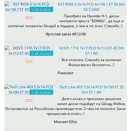
RST R056 6.5x16 PCD 6x139.7 ET 50 DIA
92.5 GRD
09.12.2021
Приобрёл на Hyundai H-1, диски
смотрятся проста "БОМБА" , да ещё и
колпачки полажили Хёндэй в подарок, о чём я не знал. Спасибо..
Ярослав заказ 4812/98
VENTI 1716 7x17 PCD 5x112 ET 45 DIA
57.1 BD
09.12.2021
Всё отлично. Спасибо за колпачки
Фольксваген бесплатно...
Рахмаил
Tech Line 403 5.5x14 PCD 5x100 ET 35
DIA 57.1 BD
09.12.2021
Долго искал и принимал решение
какие диски подойдут на Шкоду Фабиа,
Остановился на Российскои производителе, О чём не пожалел. Цена
прекрасная в отлич..
Михаил Ейск