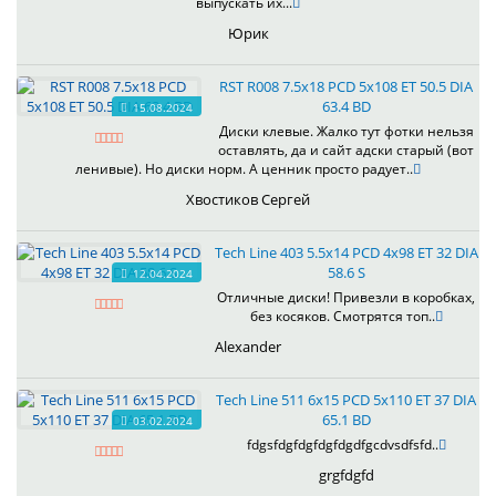
выпускать их...
Юрик
RST R008 7.5x18 PCD 5x108 ET 50.5 DIA
63.4 BD
15.08.2024
Диски клевые. Жалко тут фотки нельзя
оставлять, да и сайт адски старый (вот
ленивые). Но диски норм. А ценник просто радует..
Хвостиков Сергей
Tech Line 403 5.5x14 PCD 4x98 ET 32 DIA
58.6 S
12.04.2024
Отличные диски! Привезли в коробках,
без косяков. Смотрятся топ..
Alexander
Tech Line 511 6x15 PCD 5x110 ET 37 DIA
65.1 BD
03.02.2024
fdgsfdgfdgfdgfdgdfgcdvsdfsfd..
grgfdgfd