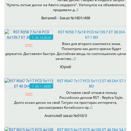
"Купить литые диски на Авито недорого". Наткнулся на объявление,
продавали д..
Виталий - Заказ №1801/498
RST R058 7.5x18 PCD 6x139.7 ET 38 DIA
67.1 BD
02.12.2020
Взял для второго комплекта зима.
Посмотрим как долго краска будет
держатся. Доставлен быстро. Достойная вещь по соотношению цена
качество...
Юрий
RST R047 7x17 PCD 5x112 ET 40 DIA 57.1
BD
29.11.2020
Оставлю свой отзыв в пользу
Российских дисков RST - Replica Style.
Долго искал диски на свой Тигуан на просторах интернета,
рассматривал Китайского пр..
Анатолий заказ №916/3
RST R015 6x15 PCD 4x100 ET 46 DIA 54.1