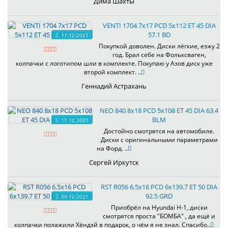
Дима Шахты
VENTI 1704 7x17 PCD 5x112 ET 45 DIA
57.1 BD
17.12.2021
Покупкой доволен. Диски лёгкие, езжу 2
год. Брал себе на Фольксваген,
колпачки с логотипом шли в комплекте. Покупаю у Азов диск уже
второй комплект. ..
Геннадий Астрахань
NEO 840 8x18 PCD 5x108 ET 45 DIA 63.4
BLM
17.12.2021
Достойно смотрятся на автомобиле.
Диски с оригинальными параметрами
на Форд. ..
Сергей Иркутск
RST R056 6.5x16 PCD 6x139.7 ET 50 DIA
92.5 GRD
09.12.2021
Приобрёл на Hyundai H-1, диски
смотрятся проста "БОМБА" , да ещё и
колпачки полажили Хёндэй в подарок, о чём я не знал. Спасибо..