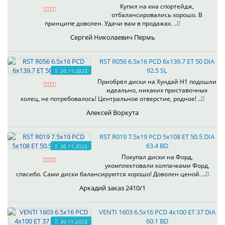
Купил на киа спортейдж,
отбалансировались хорошо. В
принципе доволен. Удачи вам в продажах. ..
Сергей Николаевич Пермь
RST R056 6.5x16 PCD 6x139.7 ET 50 DIA
92.5 SL
30.11.2022
Приобрёл диски на Хундай H1 подошли
идеально, никаких приставочных
колец, не потребовалось! Центральное отверстие, родное! ..
Алексей Воркута
RST R019 7.5x19 PCD 5x108 ET 50.5 DIA
63.4 BD
30.11.2022
Покупал диски на Форд,
укомплектовали колпачками Форд,
спасибо. Сами диски балансируются хорошо! Доволен ценой. ..
Аркадий заказ 2410/1
VENTI 1603 6.5x16 PCD 4x100 ET 37 DIA
60.1 BD
30.11.2022