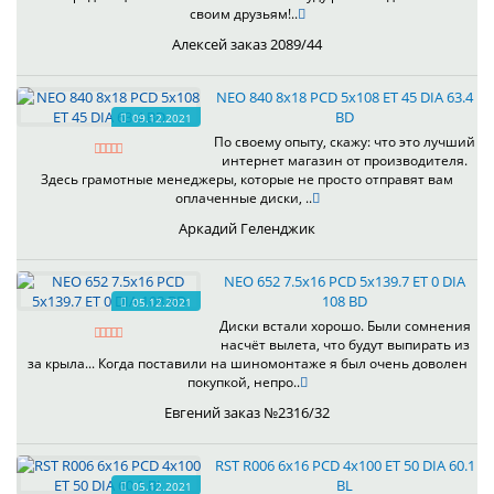
своим друзьям!..
Алексей заказ 2089/44
NEO 840 8x18 PCD 5x108 ET 45 DIA 63.4
BD
09.12.2021
По своему опыту, скажу: что это лучший
интернет магазин от производителя.
Здесь грамотные менеджеры, которые не просто отправят вам
оплаченные диски, ..
Аркадий Геленджик
NEO 652 7.5x16 PCD 5x139.7 ET 0 DIA
108 BD
05.12.2021
Диски встали хорошо. Были сомнения
насчёт вылета, что будут выпирать из
за крыла... Когда поставили на шиномонтаже я был очень доволен
покупкой, непро..
Евгений заказ №2316/32
RST R006 6x16 PCD 4x100 ET 50 DIA 60.1
BL
05.12.2021