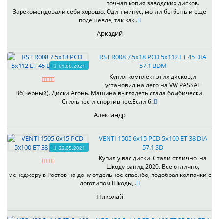
точная копия заводских дисков.
Зарекомендовали себя хорошо. Один минус, могли бы быть и ещё
подешевле, так как..
Аркадий
RST R008 7.5x18 PCD 5x112 ET 45 DIA
57.1 BDM
01.06.2021
Купил комплект этих дисков,и
установил на лето на VW PASSAT
B6(чёрный). Диски Агонь. Машина выглядеть стала бомбически.
Стильнее и спортивнее.Если б..
Александр
VENTI 1505 6x15 PCD 5x100 ET 38 DIA
57.1 SD
22.05.2021
Купил у вас диски. Стали отлично, на
Шкоду рапид 2020. Все отлично,
менеджеру в Ростов на дону отдельное спасибо, подобрал колпачки с
логотипом Шкоды,..
Николай