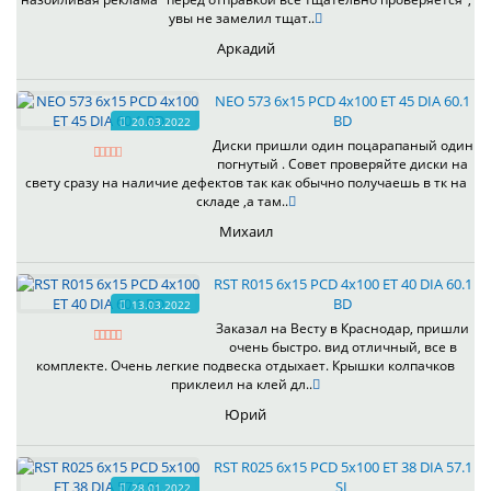
увы не замелил тщат..
Аркадий
NEO 573 6x15 PCD 4x100 ET 45 DIA 60.1
BD
20.03.2022
Диски пришли один поцарапаный один
погнутый . Совет проверяйте диски на
свету сразу на наличие дефектов так как обычно получаешь в тк на
складе ,а там..
Михаил
RST R015 6x15 PCD 4x100 ET 40 DIA 60.1
BD
13.03.2022
Заказал на Весту в Краснодар, пришли
очень быстро. вид отличный, все в
комплекте. Очень легкие подвеска отдыхает. Крышки колпачков
приклеил на клей дл..
Юрий
RST R025 6x15 PCD 5x100 ET 38 DIA 57.1
SL
28.01.2022