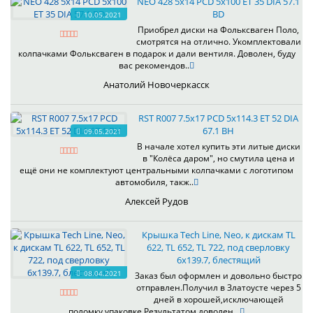
NEO 428 5x14 PCD 5x100 ET 35 DIA 57.1
BD
10.05.2021
Приобрел диски на Фольксваген Поло,
смотрятся на отлично. Укомплектовали
колпачками Фольксваген в подарок и дали вентиля. Доволен, буду
вас рекомендов..
Анатолий Новочеркасск
RST R007 7.5x17 PCD 5x114.3 ET 52 DIA
67.1 BH
09.05.2021
В начале хотел купить эти литые диски
в "Колёса даром", но смутила цена и
ещё они не комплектуют центральными колпачками с логотипом
автомобиля, такж..
Алексей Рудов
Крышка Tech Line, Neo, к дискам TL
622, TL 652, TL 722, под сверловку
6х139.7, блестящий
08.04.2021
Заказ был оформлен и довольно быстро
отправлен.Получил в Златоусте через 5
дней в хорошей,исключающей
поломку,упаковке.Результатом доволен...