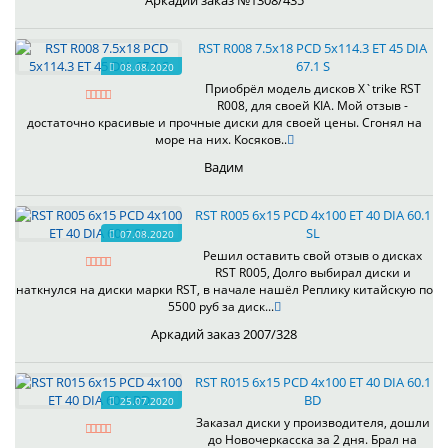
Аркадий заказ №1308/435
RST R008 7.5x18 PCD 5x114.3 ET 45 DIA
67.1 S
08.08.2020
Приобрёл модель дисков X`trike RST
R008, для своей KIA. Мой отзыв -
достаточно красивые и прочные диски для своей цены. Сгонял на
море на них. Косяков..
Вадим
RST R005 6x15 PCD 4x100 ET 40 DIA 60.1
SL
07.08.2020
Решил оставить свой отзыв о дисках
RST R005, Долго выбирал диски и
наткнулся на диски марки RST, в начале нашёл Реплику китайскую по
5500 руб за диск...
Аркадий заказ 2007/328
RST R015 6x15 PCD 4x100 ET 40 DIA 60.1
BD
25.07.2020
Заказал диски у производителя, дошли
до Новочеркасска за 2 дня. Брал на