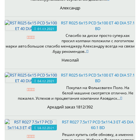
Александр
RST R025 6x15 PCD 5x100 ET 40 DIA 57.1
BD
01.03.2021
Спасибо за диски просто супер.как
просил колпаки положили с логотипом
марки авто.большое спасибо менеджеру Александру всегда на связи
.буду рекомендов..
Николай
RST R025 6x15 PCD 5x100 ET 40 DIA 57.1
BD
04.02.2021
Покупал на Фольксваген Поло. На
белой машине смотрятся отлично. Не
пожалел. Успехов и процветания компании Азовдиск...
Аркадий заказ 1812/392
RST R027 7.5x17 PCD 5x114.3 ET 45 DIA
60.1 BD
04.02.2021
Решил купить себе обновку, а именно
литые диски. Набрал в Яндексе запрос: