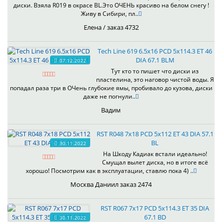
диски. Взяла R019 в окрасе BL.Это ОЧЕНЬ красиво на белом снегу !
Живу в Сибири, пл..
Елена / заказ 4732
Tech Line 619 6.5x16 PCD 5x114.3 ET 46
DIA 67.1 BLM
07.12.2022
Тут кто то пишет что диски из
пластелина, это наговор чистой воды. Я
попадал раза три в ОЧень глубокие ямы, пробивало до кузова, диски
даже не погнули..
Вадим
RST R048 7x18 PCD 5x112 ET 43 DIA 57.1
BL
30.11.2022
На Шкоду Кадиак встали идеально!
Смущал вылет диска, но в итоге всё
хорошо! Посмотрим как в эксплуатации, ставлю пока 4) ..
Москва Даниил заказ 2474
RST R067 7x17 PCD 5x114.3 ET 35 DIA
67.1 BD
30.11.2022