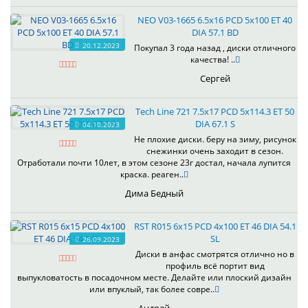
NEO V03-1665 6.5x16 PCD 5x100 ET 40
DIA 57.1 BD
20.12.2023
Покупал 3 года назад , диски отличного
качества! ..
Сергей
Tech Line 721 7.5x17 PCD 5x114.3 ET 50
DIA 67.1 S
04.10.2023
Не плохие диски. беру на зиму, рисунок
снежинки очень заходит в сезон.
Отработали почти 10лет, в этом сезоне 23г достал, начала лупится
краска. реаген..
Дима Бедный
RST R015 6x15 PCD 4x100 ET 46 DIA 54.1
SL
26.09.2023
Диски в анфас смотрятся отлично но в
профиль всё портит вид
выпукловатость в посадочном месте. Делайте или плоский дизайн
или впуклый, так более совре..