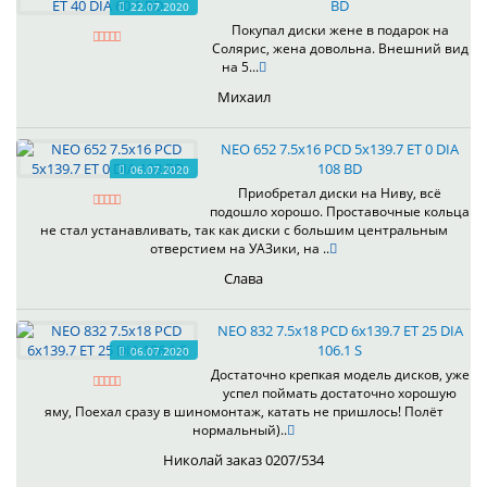
BD
22.07.2020
Покупал диски жене в подарок на
Солярис, жена довольна. Внешний вид
на 5...
Михаил
NEO 652 7.5x16 PCD 5x139.7 ET 0 DIA
108 BD
06.07.2020
Приобретал диски на Ниву, всё
подошло хорошо. Проставочные кольца
не стал устанавливать, так как диски с большим центральным
отверстием на УАЗики, на ..
Слава
NEO 832 7.5x18 PCD 6x139.7 ET 25 DIA
106.1 S
06.07.2020
Достаточно крепкая модель дисков, уже
успел поймать достаточно хорошую
яму, Поехал сразу в шиномонтаж, катать не пришлось! Полёт
нормальный)..
Николай заказ 0207/534