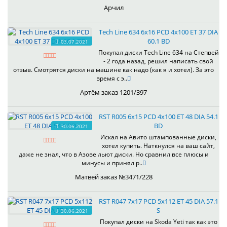
Арчил
Tech Line 634 6x16 PCD 4x100 ET 37 DIA
60.1 BD
03.07.2021
Покупал диски Tech Line 634 на Степвей
- 2 года назад, решил написать свой
отзыв. Смотрятся диски на машине как надо (как я и хотел). За это
время с э..
Артём заказ 1201/397
RST R005 6x15 PCD 4x100 ET 48 DIA 54.1
BD
30.06.2021
Искал на Авито штампованные диски,
хотел купить. Наткнулся на ваш сайт,
даже не знал, что в Азове льют диски. Но сравнил все плюсы и
минусы и принял р..
Матвей заказ №3471/228
RST R047 7x17 PCD 5x112 ET 45 DIA 57.1
S
30.06.2021
Покупал диски на Skoda Yeti так как это