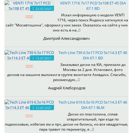
VENTI 1716 7x17 PCD 5x108 ET 45 DIA
67.1 BD
22.07.2021
Искал информацию о модели VENTI
1716, через поиск Яндекса наткнулся на
сайт "Мосавтошина", оформил у них заказ. Оказалось на сайте у них
они есть в на..
Дмитрий Александрович
Tech Line 739 6.5x17 PCD 5x114.3 ET 40
DIA 67.1 BD
13.07.2021
Заказывал диски на KIA, приехали до
Москвы за 2 дня. Установил, фото
дисков на машине выложил в группе вконтакте Азовдиск. Спасибо,
рекомендую...
Андрей Хлебородов
Tech Line 619 6.5x16 PCD 5x114.3 ET 46
DIA 67.1 BLM
12.07.2021
Диски из пластилина, сплав
отвратительный, при езде по
подмосковью, избегаю ям и прч, диски не бились, но все квадратные,
пара травит по периметру, я ..