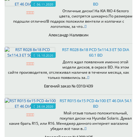
BD
06.11.2020
Отличные диски! На KIA RIO 4 белого
цвета, смотрятся шикарно.По размерам
подошли отлично!В подарок положили вентели и колпачки с
логотипом, за что..
Александр Наливкин
RST R028 8x18 PCD 5x114.3 ET 50 DIA
60.1 BD
16.10.2020
Долго ждал появления именно этой
модели дисков, в окрасе BD. На этом
сайте производителя, отслеживал наличие в течении месяца, как
только появились за..
Евгений заказ № 0310/439
RST R015 6x15 PCD 4x100 ET 46 DIA 54.1
BD
28.08.2020
Мой отзыв только положительный,
покупал диски на Hyundai Solaris. Думал
какие брать R15, или R16. Менеджер данного интернет магазина
убедил всё таки в..