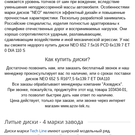
снижается уровень толчков от шин при вождении, вследствие
уменьшения неподрессоренной массы автомобиля. Особенностями
марки дисков "NEO" являются эффектный дизайн и повышенные
прочностные характеристики. Поскольку разработкой занимались
Российские специалисты, изделия полностью адаптированы к
специфике отечественных дорог и воспринимаемых нагрузок. Они
хорошо сопротивляются ударным, разламывающим,
сдавливающим воздействиям и иной механической агрессии. У нас
вы сможете недорого купить диски NEO 652 7.5x16 PCD 6x139.7 ET
0 DIA 110 S
Как купить диски?
Достаточно позвонить нам, или заказать бесплатный звонок и наш
менеджер проконсультирует вас по наличию, или о сроках поставки
дисков NEO 652 S R16*7,5 6x139.7 ET DIA110
Все заказы обрабатывают менеджеры компании "Азовдиск".
При звонке, пожалуйста, продиктуйте этот код товара 103434-01,
это позволит быстрее дать нам ответ по наличию.
Цена действует, только при заказе, или звонке через интернет
магазин www.azov-tek.ru.
Литые диски - 4 марки завода
Диски марки
Tech Line
имеют широкий модельный ряд,