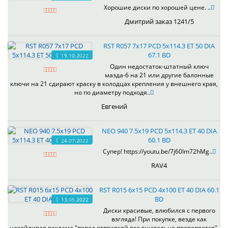
Хорошие диски по хорошей цене. ..
Дмитрий заказ 1241/5
RST R057 7x17 PCD 5x114.3 ET 50 DIA
67.1 BD
19.10.2022
Один недостаток-штатный ключ
мазда-6 на 21 или другие балонные
ключи на 21 сдирают краску в колодцах крепления у внешнего края,
но по диаметру подходя..
Евгений
NEO 940 7.5x19 PCD 5x114.3 ET 40 DIA
60.1 BD
24.07.2022
Супер! https://youtu.be/7j60Im72hMg..
RAV4
RST R015 6x15 PCD 4x100 ET 40 DIA 60.1
BD
13.05.2022
Диски красивые, влюбился с первого
взгляда! При покупке, везде как
назойливая реклама "перед отправкой все тщательно проверяется",