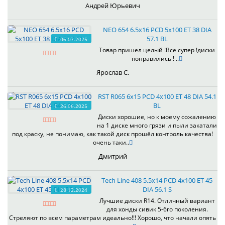
Андрей Юрьевич
NEO 654 6.5x16 PCD 5x100 ET 38 DIA
57.1 BL
06.07.2025
Товар пришел целый !Все супер !диски
понравились ! ..
Ярослав С.
RST R065 6x15 PCD 4x100 ET 48 DIA 54.1
BL
26.06.2025
Диски хорошие, но к моему сожалению
на 1 диске много грязи и пыли закатали
под краску, не понимаю, как такой диск прошёл контроль качества!
очень таки..
Дмитрий
Tech Line 408 5.5x14 PCD 4x100 ET 45
DIA 56.1 S
28.12.2024
Лучшие диски R14. Отличный вариант
для хонды сивик 5-6го поколения.
Стреляют по всем параметрам идеально!!! Хорошо, что начали опять