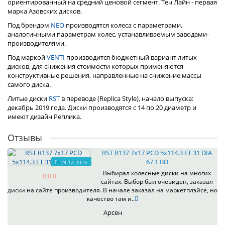
ориентированный на средний ценовой сегмент. Теч Лайн - первая
марка Азовских дисков.
Под брендом
NEO
производятся колеса с параметрами,
аналогичными параметрам колес, устанавливаемым заводами-
производителями.
Под маркой
VENTI
производится бюджетный вариант литых
дисков, для снижения стоимости которых применяются
конструктивные решения, направленные на снижение массы
самого диска.
Литые диски
RST
в переводе (Replica Style), начало выпуска:
декабрь 2019 года. Диски производятся с 14 по 20 диаметр и
имеют дизайн Реплика.
Отзывы
RST R137 7x17 PCD 5x114.3 ET 31 DIA
67.1 BD
29.12.2025
Выбирал колесные диски на многих
сайтах. Выбор был очевиден, заказал
диски на сайте производителя. В начале заказал на маркетплэйсе, но
качество там и..
Арсен