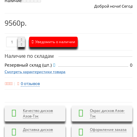
Наличие:
Доброй ночи! Сегодня
Понедельни
9560р.
Уведомить о наличии
Наличие по складам
Резервный склад (шт.)
0
Смотреть характеристики товара
0 отзывов
Качество дисков
Окрас дисков Азов-
Азов-Тэк
Тэк
Доставка дисков
Оформление заказа