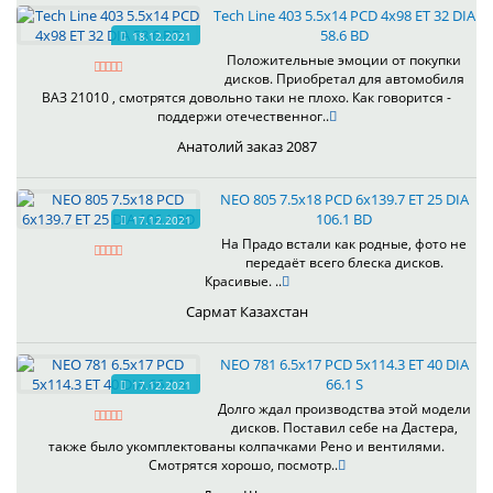
Tech Line 403 5.5x14 PCD 4x98 ET 32 DIA
58.6 BD
18.12.2021
Положительные эмоции от покупки
дисков. Приобретал для автомобиля
ВАЗ 21010 , смотрятся довольно таки не плохо. Как говорится -
поддержи отечественног..
Анатолий заказ 2087
NEO 805 7.5x18 PCD 6x139.7 ET 25 DIA
106.1 BD
17.12.2021
На Прадо встали как родные, фото не
передаёт всего блеска дисков.
Красивые. ..
Сармат Казахстан
NEO 781 6.5x17 PCD 5x114.3 ET 40 DIA
66.1 S
17.12.2021
Долго ждал производства этой модели
дисков. Поставил себе на Дастера,
также было укомплектованы колпачками Рено и вентилями.
Смотрятся хорошо, посмотр..