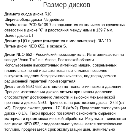
Размер дисков
Диаметр обода диска R16
Ширина обода диска 7,5 дюймов
Разболтовка PCD 6x139.7 складывается из количества крепежных
отверстий в диске "6" и расстояния между ними в 139.7 мм.
Вылет диска ET
Диаметр ЦО в диске (измеряется в миллиметрах): DIA 110
Литые диски NEO 652, в окрасе S.
Диски NEO 652 - Российский производитель. Изготавливаются на
заводе "Азов-Тэк" в г. Азове, Ростовской области.
Использование высокоточных литейных машин, современных
плавильных печей и запатентованных сплавов позволяет
выпускать изделия безупречного качества, подтверждаемого
расширенной гарантией производителя.
Диск литой NEO 652 изготовлен по технологии низкого давления.
Процесс изготовления дисков литьем при низком давлении
способствует достижению легкости и высокой механической
прочности дисков NEO. Прочность на растяжение диска - 27.8 (кг/
м2). Предел сжатия диска - 17.16 (кг/м2). Продление эксплуатации
диска - 8.1%. Такой процесс позволяет сэкономить сырьевой
материал и время механической обработки. Результат - снижается
вес диска NEO 652, следовательно: уменьшается потребляемое
топливо, продлевается срок эксплуатации шин, значительно