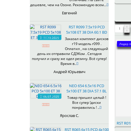
433
дешевле, чем на Озоне. Рекомендую всем...
435
Евгений
437
438
RST R099 7.5x19 PCD
503
5x108 ET 38 DIA 60.1 BD
505
11.10.2025
Заказал комплект дисков
r19 модель r099 .
508
Лидер п
Оплатил , на следующий
509
день их отправили СДЭКом . Сегодня
511
получил и сразу же одел резину. Всё супер!
Время в..
523
524
Андрей Юрьевич
526
528
NEO 654 6.5x16 PCD
529
5x100 ET 38 DIA 57.1 BL
530
06.07.2025
Товар пришел целый !
Все супер !диски
531
понравились ! ..
532
Ярослав С.
534
RST R018
535
RST R065 6x15 PCD 4x100
536