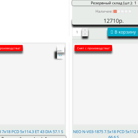
Резервный склад (шт.):
1
Наличие:
12710р.
В корзину
производства!
Снят с производства!
 7x18 PCD 5x114.3 ET 43 DIA 57.1 S
NEO N-V03-1875 7.5x18 PCD 5x112 
66.6 S