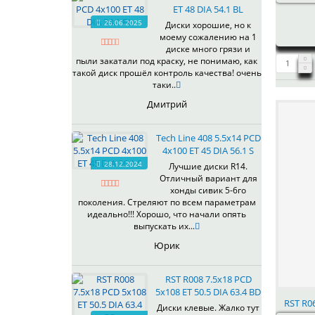
ET 48 DIA 54.1 BL
537
26.06.2025
Диски хорошие, но к
538
моему сожалению на 1
539
диске много грязи и
540
пыли закатали под краску, не понимаю, как
такой диск прошёл контроль качества! очень
541
таки..
543
Дмитрий
544
545
Tech Line 408 5.5x14 PCD
546
4x100 ET 45 DIA 56.1 S
547
28.12.2024
Лучшие диски R14.
548
Отличный вариант для
573
хонды сивик 5-6го
поколения. Стреляют по всем параметрам
574
идеально!!! Хорошо, что начали опять
575
выпускать их...
576
Юрик
600
602
RST R008 7.5x18 PCD
604
5x108 ET 50.5 DIA 63.4 BD
607
RST R06
Диски клевые. Жалко тут
614