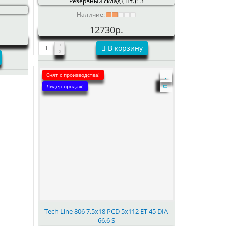
Резервный склад (шт.):
3
Наличие:
12730р.
В корзину
Снят с производства!
Лидер продаж!
Tech Line 806 7.5x18 PCD 5x112 ET 45 DIA
66.6 S