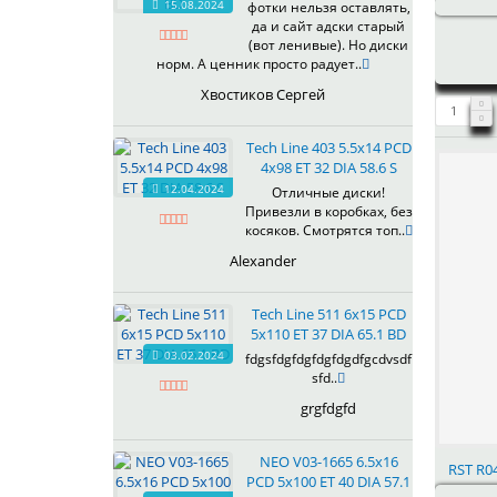
15.08.2024
фотки нельзя оставлять,
618
да и сайт адски старый
(вот ленивые). Но диски
619
норм. А ценник просто радует..
622
Хвостиков Сергей
623
624
Tech Line 403 5.5x14 PCD
625
4x98 ET 32 DIA 58.6 S
626
12.04.2024
Отличные диски!
628
Привезли в коробках, без
629
косяков. Смотрятся топ..
630
Alexander
632
633
Tech Line 511 6x15 PCD
634
5x110 ET 37 DIA 65.1 BD
635
03.02.2024
fdgsfdgfdgfdgfdgdfgcdvsdf
637
sfd..
638
grgfdgfd
639
640
NEO V03-1665 6.5x16
RST R04
641
PCD 5x100 ET 40 DIA 57.1