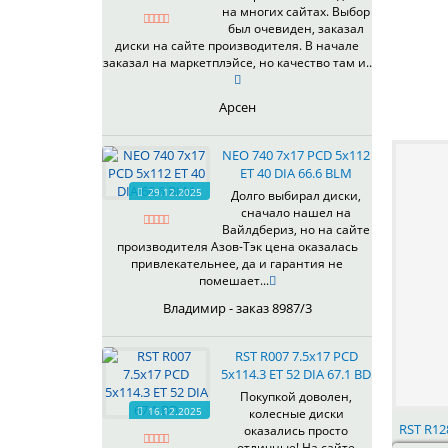
на многих сайтах. Выбор
337
67,1
MG
был очевиден, заказал
344
69,1
MGM
диски на сайте производителя. В начале
401
70,1
заказал на маркетплэйсе, но качество там и..
OrD
403
70,3
S
405
71,1
Арсен
SD
406
71.6
SL
408
72,6
NEO 740 7x17 PCD 5x112
W
410
73,1
ET 40 DIA 66.6 BLM
WB
29.12.2025
411
74,1
Долго выбирал диски,
WD
сначало нашел на
414
75.1
Вайлдбериз, но на сайте
415
77,8
производителя Азов-Тэк цена оказалась
417
78.1
привлекательнее, да и гарантия не
помешает...
418
84,1
420
92,5
Владимир - заказ 8987/3
422
95,1
423
98
RST R007 7.5x17 PCD
5x114.3 ET 52 DIA 67.1 BD
426
98,1
428
Покупкой доволен,
16.12.2025
колесные диски
429
RST R128
оказались просто
430
отличные! На сайте