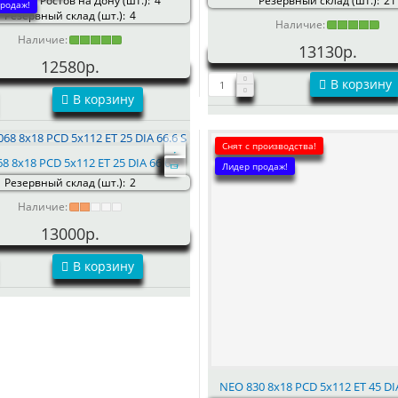
зин: г. Ростов на Дону (шт.):
4
Резервный склад (шт.):
21
родаж!
Резервный склад (шт.):
4
Наличие:
Наличие:
13130р.
12580р.
В корзину
В корзину
Снят с производства!
8 8x18 PCD 5x112 ET 25 DIA 66.6 S
Лидер продаж!
Резервный склад (шт.):
2
Наличие:
13000р.
В корзину
NEO 830 8x18 PCD 5x112 ET 45 DIA