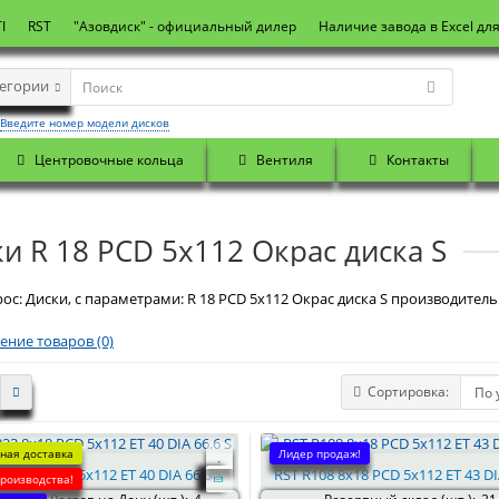
I
RST
"Азовдиск" - официальный дилер
Наличие завода в Excel дл
тегории
Введите номер модели дисков
Центровочные кольца
Вентиля
Контакты
и R 18 PCD 5x112 Окрас диска S
ос: Диски, с параметрами: R 18 PCD 5x112 Окрас диска S производитель:
ение товаров (0)
Сортировка:
ная доставка
Лидер продаж!
3 8x18 PCD 5x112 ET 40 DIA 66.6 S
RST R108 8x18 PCD 5x112 ET 43 DI
производства!