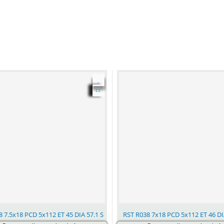
 7.5x18 PCD 5x112 ET 45 DIA 57.1 S
RST R038 7x18 PCD 5x112 ET 46 DI