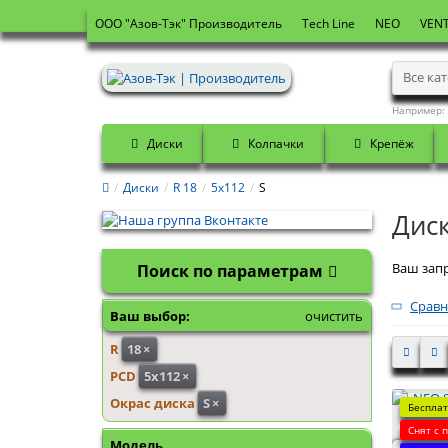
OOO "Азов-Тэк" Производитель
Tech Line
NEO
VENT
Все ка
Например:
Диски
Колпачки
Крепёж
Диски
R 18
5x112
S
Диск
Ваш запр
Поиск по параметрам
Сравн
Ваш выбор:
очистить
R
18
×
PCD
5x112
×
Окрас диска
S
×
Бесплат
NEO 82
Снят с 
Модель