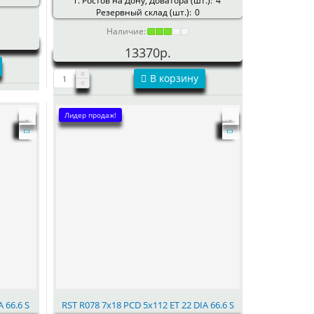
г. Ростов на Дону, Доватора (шт.):
4
Резервный склад (шт.):
0
Наличие:
13370р.
В корзину
Лидер продаж!
 66.6 S
RST R078 7x18 PCD 5x112 ET 22 DIA 66.6 S