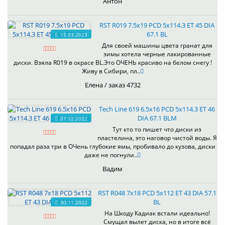
Антон
RST R019 7.5x19 PCD 5x114.3 ET 45 DIA
67.1 BL
15.03.2023
Для своей машины цвета гранат для
зимы хотела черные лакированные
диски. Взяла R019 в окрасе BL.Это ОЧЕНЬ красиво на белом снегу !
Живу в Сибири, пл..
Елена / заказ 4732
Tech Line 619 6.5x16 PCD 5x114.3 ET 46
DIA 67.1 BLM
07.12.2022
Тут кто то пишет что диски из
пластелина, это наговор чистой воды. Я
попадал раза три в ОЧень глубокие ямы, пробивало до кузова, диски
даже не погнули..
Вадим
RST R048 7x18 PCD 5x112 ET 43 DIA 57.1
BL
30.11.2022
На Шкоду Кадиак встали идеально!
Смущал вылет диска, но в итоге всё