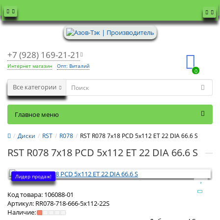
+7 (928) 169-21-21
Интернет магазин
Опт: Виталий
0
Все категории
Главное меню
Диски
RST
R078
RST R078 7x18 PCD 5x112 ET 22 DIA 66.6 S
RST R078 7x18 PCD 5x112 ET 22 DIA 66.6 S
Лидер продаж!
Код товара:
106088-01
Артикул:
RR078-718-666-5x112-22S
Наличие: