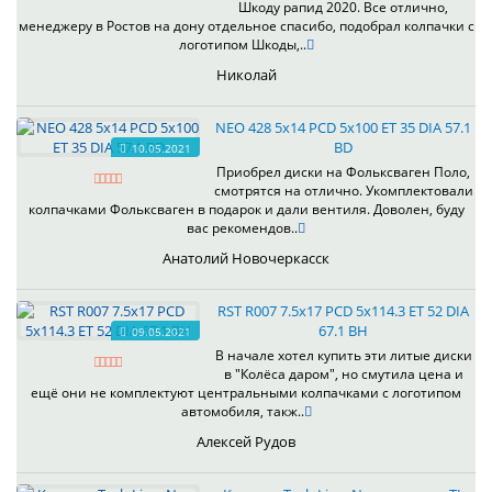
Шкоду рапид 2020. Все отлично,
менеджеру в Ростов на дону отдельное спасибо, подобрал колпачки с
логотипом Шкоды,..
Николай
NEO 428 5x14 PCD 5x100 ET 35 DIA 57.1
BD
10.05.2021
Приобрел диски на Фольксваген Поло,
смотрятся на отлично. Укомплектовали
колпачками Фольксваген в подарок и дали вентиля. Доволен, буду
вас рекомендов..
Анатолий Новочеркасск
RST R007 7.5x17 PCD 5x114.3 ET 52 DIA
67.1 BH
09.05.2021
В начале хотел купить эти литые диски
в "Колёса даром", но смутила цена и
ещё они не комплектуют центральными колпачками с логотипом
автомобиля, такж..
Алексей Рудов