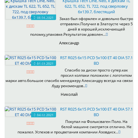
Крышка Tech Line, Neo, к дискам TL
622, TL 652, TL 722, под сверловку
6х139.7, блестящий
08.04.2021
Заказ был оформлен и довольно быстро
отправлен.Получил в Златоусте через 5
дней в хорошей,исключающей
поломку,упаковке.Результатом доволен...
Александр
RST R025 6x15 PCD 5x100 ET 40 DIA 57.1
BD
01.03.2021
Спасибо за диски просто супер.как
просил колпаки положили с логотипом
марки авто.большое спасибо менеджеру Александру всегда на связи
.буду рекомендов..
Николай
RST R025 6x15 PCD 5x100 ET 40 DIA 57.1
BD
04.02.2021
Покупал на Фольксваген Поло. На
белой машине смотрятся отлично. Не
пожалел. Успехов и процветания компании Азовдиск...