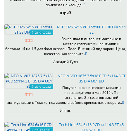
приклеил на клей дл..
Юрий
RST R025 6x15 PCD 5x100 ET 38 DIA 57.1
SL
28.01.2022
Заказывал в интернет магазине в
месте с колпачками, вентиляи и
болтами 14 на 1.5 для Фольксваген Поло. Внешний вид хорош. Цена,
качество, как говоритс..
Аркадий Тула
NEO N-V03-1875 7.5x18 PCD 5x114.3 ET
35 DIA 60.1 BD
23.01.2022
Покупал через интернет-магазин
производителя в мае 2019г. По
истечение 2-х сезонов зимней
эксплуатации в Томске, под лаком в районе крепежных отверсти..
Игорь
Tech Line 634 6x16 PCD 4x114.3 ET 45
DIA 67.1 BD
20.12.2021