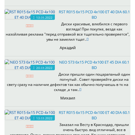
RST R015 6x15 PCD 4x100 ET 40 DIA 60.1
BD
13.05.2022
Диски красивые, влюбился с первого
взгляда! При покупке, везде как
назойливая реклама "перед отправкой все тщательно проверяется",
увы не замелил тщат..
Аркадий
NEO 573 6x15 PCD 4x100 ET 45 DIA 60.1
BD
20.03.2022
Диски пришли один поцарапаный один
погнутый . Совет проверяйте диски на
свету сразу на наличие дефектов так как обычно получаешь в тк на
складе ,а там..
Михаил
RST R015 6x15 PCD 4x100 ET 40 DIA 60.1
BD
13.03.2022
Заказал на Весту в Краснодар, пришли
очень быстро. вид отличный, все в
комплекте. Очень легкие подвеска отдыхает. Крышки колпачков