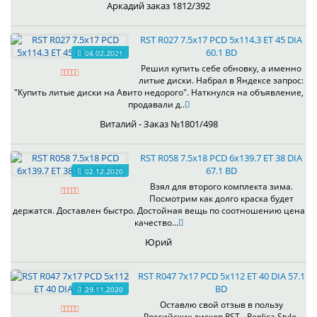
Аркадий заказ 1812/392
RST R027 7.5x17 PCD 5x114.3 ET 45 DIA
60.1 BD
04.02.2021
Решил купить себе обновку, а именно
литые диски. Набрал в Яндексе запрос:
"Купить литые диски на Авито недорого". Наткнулся на объявление,
продавали д..
Виталий - Заказ №1801/498
RST R058 7.5x18 PCD 6x139.7 ET 38 DIA
67.1 BD
02.12.2020
Взял для второго комплекта зима.
Посмотрим как долго краска будет
держатся. Доставлен быстро. Достойная вещь по соотношению цена
качество...
Юрий
RST R047 7x17 PCD 5x112 ET 40 DIA 57.1
BD
29.11.2020
Оставлю свой отзыв в пользу
Российских дисков RST - Replica Style.