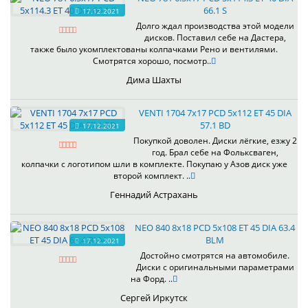
66.1 S
17.12.2021
Долго ждал производства этой модели
дисков. Поставил себе на Дастера,
также было укомплектованы колпачками Рено и вентилями.
Смотрятся хорошо, посмотр..
Дима Шахты
VENTI 1704 7x17 PCD 5x112 ET 45 DIA
57.1 BD
17.12.2021
Покупкой доволен. Диски лёгкие, езжу 2
год. Брал себе на Фольксваген,
колпачки с логотипом шли в комплекте. Покупаю у Азов диск уже
второй комплект. ..
Геннадий Астрахань
NEO 840 8x18 PCD 5x108 ET 45 DIA 63.4
BLM
17.12.2021
Достойно смотрятся на автомобиле.
Диски с оригинальными параметрами
на Форд. ..
Сергей Иркутск