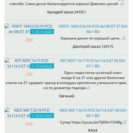
спасибо. Сами диски балансируются хорошо! Доволен ценой. ..
Аркадий заказ 2410/1
VENTI 1603 6.5x16 PCD 4x100 ET 37 DIA
60.1 BD
30.11.2022
Хорошие диски по хорошей цене. ..
Дмитрий заказ 1241/5
RST R057 7x17 PCD 5x114.3 ET 50 DIA
67.1 BD
19.10.2022
Один недостаток-штатный ключ
мазда-6 на 21 или другие балонные
ключи на 21 сдирают краску в колодцах крепления у внешнего края,
но по диаметру подходя..
Евгений
NEO 940 7.5x19 PCD 5x114.3 ET 40 DIA
60.1 BD
24.07.2022
Супер! https://youtu.be/7j60Im72hMg..
RAV4