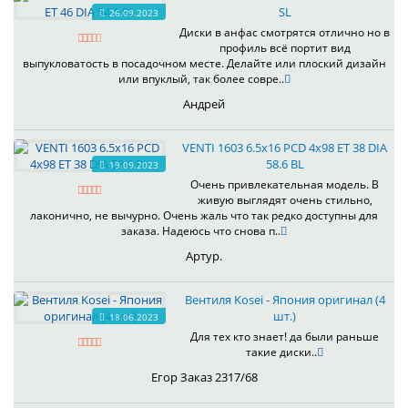
SL
26.09.2023
Диски в анфас смотрятся отлично но в
профиль всё портит вид
выпукловатость в посадочном месте. Делайте или плоский дизайн
или впуклый, так более совре..
Андрей
VENTI 1603 6.5x16 PCD 4x98 ET 38 DIA
58.6 BL
19.09.2023
Очень привлекательная модель. В
живую выглядят очень стильно,
лаконично, не вычурно. Очень жаль что так редко доступны для
заказа. Надеюсь что снова п..
Артур.
Вентиля Kosei - Япония оригинал (4
шт.)
18.06.2023
Для тех кто знает! да были раньше
такие диски..
Егор Заказ 2317/68