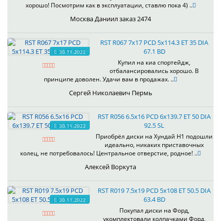
хорошо! Посмотрим как в эксплуатации, ставлю пока 4) ..
Москва Даниил заказ 2474
RST R067 7x17 PCD 5x114.3 ET 35 DIA
67.1 BD
30.11.2022
Купил на киа спортейдж,
отбалансировались хорошо. В
принципе доволен. Удачи вам в продажах. ..
Сергей Николаевич Пермь
RST R056 6.5x16 PCD 6x139.7 ET 50 DIA
92.5 SL
30.11.2022
Приобрёл диски на Хундай H1 подошли
идеально, никаких приставочных
колец, не потребовалось! Центральное отверстие, родное! ..
Алексей Воркута
RST R019 7.5x19 PCD 5x108 ET 50.5 DIA
63.4 BD
30.11.2022
Покупал диски на Форд,
укомплектовали колпачками Форд,