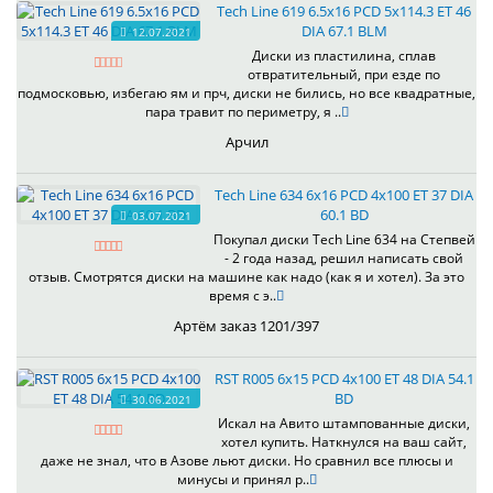
Tech Line 619 6.5x16 PCD 5x114.3 ET 46
DIA 67.1 BLM
12.07.2021
Диски из пластилина, сплав
отвратительный, при езде по
подмосковью, избегаю ям и прч, диски не бились, но все квадратные,
пара травит по периметру, я ..
Арчил
Tech Line 634 6x16 PCD 4x100 ET 37 DIA
60.1 BD
03.07.2021
Покупал диски Tech Line 634 на Степвей
- 2 года назад, решил написать свой
отзыв. Смотрятся диски на машине как надо (как я и хотел). За это
время с э..
Артём заказ 1201/397
RST R005 6x15 PCD 4x100 ET 48 DIA 54.1
BD
30.06.2021
Искал на Авито штампованные диски,
хотел купить. Наткнулся на ваш сайт,
даже не знал, что в Азове льют диски. Но сравнил все плюсы и
минусы и принял р..