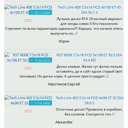
Tech Line 408 5.5x14 PCD 4x100 ET 45
DIA 56.1 S
28.12.2024
Лучшие диски R14. Отличный вариант
для хонды сивик 5-6го поколения.
Стреляют по всем параметрам идеально!!! Хорошо, что начали опять
выпускать их...
Юрик
RST R008 7.5x18 PCD 5x108 ET 50.5 DIA
63.4 BD
15.08.2024
Диски клевые. Жалко тут фотки нельзя
оставлять, да и сайт адски старый (вот
ленивые). Но диски норм. А ценник просто радует..
Хвостиков Сергей
Tech Line 403 5.5x14 PCD 4x98 ET 32 DIA
58.6 S
12.04.2024
Отличные диски! Привезли в коробках,
без косяков. Смотрятся топ..
Alexander