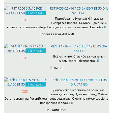
RST R056 6.5x16 PCD 6x139.7 ET 50 DIA
92.5 GRD
09.12.2021
Приобрёл на Hyundai H-1, диски
смотрятся проста "БОМБА" , да ещё и
колпачки полажили Хёндэй в подарок, о чём я не знал. Спасибо..
Ярослав заказ 4812/98
VENTI 1716 7x17 PCD 5x112 ET 45 DIA
57.1 BD
09.12.2021
Всё отлично. Спасибо за колпачки
Фольксваген бесплатно...
Рахмаил
Tech Line 403 5.5x14 PCD 5x100 ET 35
DIA 57.1 BD
09.12.2021
Долго искал и принимал решение
какие диски подойдут на Шкоду Фабиа,
Остановился на Российскои производителе, О чём не пожалел. Цена
прекрасная в отлич..
Михаил Ейск