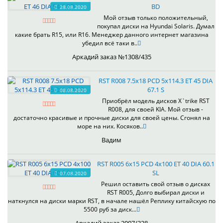
BD
28.08.2020
Мой отзыв только положительный,
покупал диски на Hyundai Solaris. Думал
какие брать R15, или R16. Менеджер данного интернет магазина
убедил всё таки в..
Аркадий заказ №1308/435
RST R008 7.5x18 PCD 5x114.3 ET 45 DIA
67.1 S
08.08.2020
Приобрёл модель дисков X`trike RST
R008, для своей KIA. Мой отзыв -
достаточно красивые и прочные диски для своей цены. Сгонял на
море на них. Косяков..
Вадим
RST R005 6x15 PCD 4x100 ET 40 DIA 60.1
SL
07.08.2020
Решил оставить свой отзыв о дисках
RST R005, Долго выбирал диски и
наткнулся на диски марки RST, в начале нашёл Реплику китайскую по
5500 руб за диск...