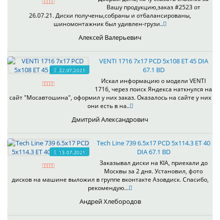
Вашу продукцию,заказ #2523 от
26.07.21. Диски получены,собраны и отбалансированы,
шиномонтажник был удивлен-грузи..
Алексей Валерьевич
VENTI 1716 7x17 PCD 5x108 ET 45 DIA
67.1 BD
22.07.2021
Искал информацию о модели VENTI
1716, через поиск Яндекса наткнулся на
сайт "Мосавтошина", оформил у них заказ. Оказалось на сайте у них
они есть в на..
Дмитрий Александрович
Tech Line 739 6.5x17 PCD 5x114.3 ET 40
DIA 67.1 BD
13.07.2021
Заказывал диски на KIA, приехали до
Москвы за 2 дня. Установил, фото
дисков на машине выложил в группе вконтакте Азовдиск. Спасибо,
рекомендую...
Андрей Хлебородов