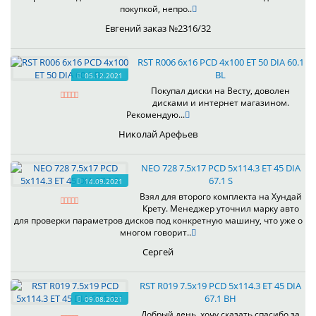
покупкой, непро..
Евгений заказ №2316/32
RST R006 6x16 PCD 4x100 ET 50 DIA 60.1
BL
05.12.2021
Покупал диски на Весту, доволен
дисками и интернет магазином.
Рекомендую...
Николай Арефьев
NEO 728 7.5x17 PCD 5x114.3 ET 45 DIA
67.1 S
14.09.2021
Взял для второго комплекта на Хундай
Крету. Менеджер уточнил марку авто
для проверки параметров дисков под конкретную машину, что уже о
многом говорит..
Сергей
RST R019 7.5x19 PCD 5x114.3 ET 45 DIA
67.1 BH
09.08.2021
Добрый день, хочу сказать спасибо за