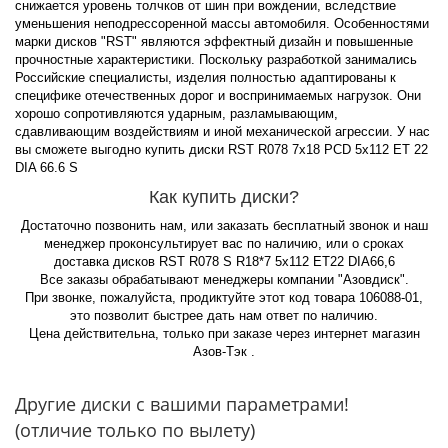
снижается уровень толчков от шин при вождении, вследствие
уменьшения неподрессоренной массы автомобиля. Особенностями
марки дисков "RST" являются эффектный дизайн и повышенные
прочностные характеристики. Поскольку разработкой занимались
Российские специалисты, изделия полностью адаптированы к
специфике отечественных дорог и воспринимаемых нагрузок. Они
хорошо сопротивляются ударным, разламывающим,
сдавливающим воздействиям и иной механической агрессии. У нас
вы сможете выгодно купить диски RST R078 7x18 PCD 5x112 ET 22
DIA 66.6 S
Как купить диски?
Достаточно позвонить нам, или заказать бесплатный звонок и наш
менеджер проконсультирует вас по наличию, или о сроках
доставка дисков RST R078 S R18*7 5x112 ET22 DIA66,6
Все заказы обрабатывают менеджеры компании "Азовдиск".
При звонке, пожалуйста, продиктуйте этот код товара 106088-01,
это позволит быстрее дать нам ответ по наличию.
Цена действительна, только при заказе через интернет магазин
Азов-Тэк .
Другие диски с вашими параметрами!
(отличие только по вылету)