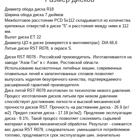
Диаметр обода диска R18
Ширина обода диска 7 дюймов
Межболтовое расстояние PCD 5x112 складывается из количества
крепежных отверстий в диске "5" и расстояния между ними в 112
мм.
Вылет диска ET 22
Диаметр ЦО в диске (измеряется в миллиметрах): DIA 66,6
Литые диски RST R078, в окрасе S.
Диски RST R078 - Российский производитель. Изготавливаются на
заводе "Азов-Тэк" в г. Азове, Ростовской области.
Использование высокоточных литейных машин, современных
плавильных печей и запатентованных сплавов позволяет
выпускать изделия безупречного качества, подтверждаемого
расширенной гарантией производителя.
Диск литой RST R078 изготовлен по технологии низкого давления.
Процесс изготовления дисков литьем при низком давлении
способствует достижению легкости и высокой механической
прочности дисков RST. Прочность на растяжение диска - 26.9 (кг/
м2). Предел сжатия диска - 17.18 (кг/м2). Продление эксплуатации
диска - 8.1%. Такой процесс позволяет сэкономить сырьевой
материал и время механической обработки. Результат - снижается
вес диска RST R078, следовательно: уменьшается потребляемое
топливо, продлевается срок эксплуатации шин, значительно