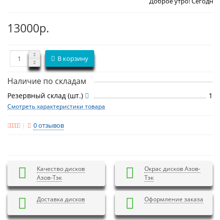
Доброе утро! Сегодня
Понедельник 
13000р.
В корзину
Наличие по складам
Резервный склад (шт.)
1
Смотреть характеристики товара
0 отзывов
Качество дисков
Окрас дисков Азов-
Азов-Тэк
Тэк
Доставка дисков
Оформление заказа