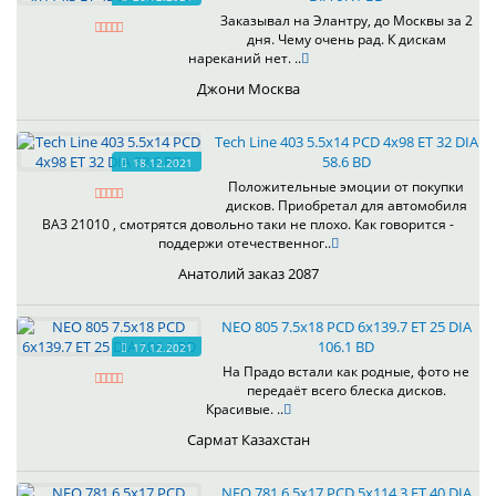
Заказывал на Элантру, до Москвы за 2
дня. Чему очень рад. К дискам
нареканий нет. ..
Джони Москва
Tech Line 403 5.5x14 PCD 4x98 ET 32 DIA
58.6 BD
18.12.2021
Положительные эмоции от покупки
дисков. Приобретал для автомобиля
ВАЗ 21010 , смотрятся довольно таки не плохо. Как говорится -
поддержи отечественног..
Анатолий заказ 2087
NEO 805 7.5x18 PCD 6x139.7 ET 25 DIA
106.1 BD
17.12.2021
На Прадо встали как родные, фото не
передаёт всего блеска дисков.
Красивые. ..
Сармат Казахстан
NEO 781 6.5x17 PCD 5x114.3 ET 40 DIA