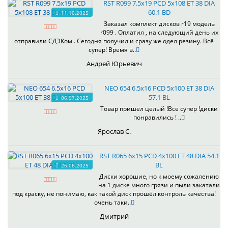
RST R099 7.5x19 PCD 5x108 ET 38 DIA
60.1 BD
11.10.2025
Заказал комплект дисков r19 модель
r099 . Оплатил , на следующий день их
отправили СДЭКом . Сегодня получил и сразу же одел резину. Всё
супер! Время в..
Андрей Юрьевич
NEO 654 6.5x16 PCD 5x100 ET 38 DIA
57.1 BL
06.07.2025
Товар пришел целый !Все супер !диски
понравились ! ..
Ярослав С.
RST R065 6x15 PCD 4x100 ET 48 DIA 54.1
BL
26.06.2025
Диски хорошие, но к моему сожалению
на 1 диске много грязи и пыли закатали
под краску, не понимаю, как такой диск прошёл контроль качества!
очень таки..
Дмитрий