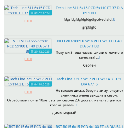
Tech Line 511 6x15 PCD 5x110 ET 37 DIA
65.1 BD
03.02.2024
fdgsfdgfdgfdgfdgdfgcdvsdfsfd..
grgfdgfd
NEO V03-1665 6.5x16 PCD 5x100 ET 40
DIA 57.1 BD
20.12.2023
Покупал 3 года назад , диски отличного
качества! ..
Сергей
Tech Line 721 7.5x17 PCD 5x114.3 ET 50
DIA 67.1 S
04.10.2023
Не плохие диски. беру на зиму, рисунок
снежинки очень заходит в сезон.
Отработали почти 10лет, в этом сезоне 23г достал, начала лупится
краска. реаген..
Дима Бедный
RST R015 6x15 PCD 4x100 ET 46 DIA 54.1