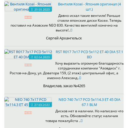
Вентиля Kosei - Япония оригинал (4
шт.)
20.05.2023
Давно искал такие вентиля! Раньше
стояли японские диски Косеи. Теперь
поставил на Азовские NEO 830. Качество вентилей конечно на
высоте!..
Сергей Архангельск
RST R017 7x17 PCD 5x112 ET 40 DIA 57.1
BD
02.04.2023
Хочу выразить огромную благодарность
сотрудникам компании "Азовдиск" г.
Ростов-на-Дону, ул. Доватора 159, (2 этаж) центральный офис, а
именно Александ..
Владислав, заказ №4265
NEO 740 7x17 PCD 5x114.3 ET 45 DIA
67.1 BLM
27.03.2023
Дисков нет в наличии. Но написано что
есть. Обновляйте статус наличия
товара пожалуйста ..