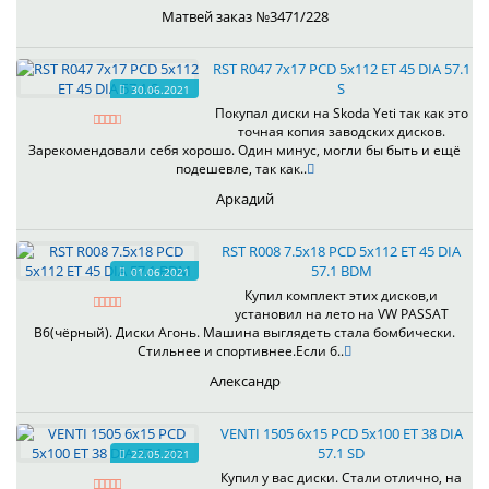
Матвей заказ №3471/228
RST R047 7x17 PCD 5x112 ET 45 DIA 57.1
S
30.06.2021
Покупал диски на Skoda Yeti так как это
точная копия заводских дисков.
Зарекомендовали себя хорошо. Один минус, могли бы быть и ещё
подешевле, так как..
Аркадий
RST R008 7.5x18 PCD 5x112 ET 45 DIA
57.1 BDM
01.06.2021
Купил комплект этих дисков,и
установил на лето на VW PASSAT
B6(чёрный). Диски Агонь. Машина выглядеть стала бомбически.
Стильнее и спортивнее.Если б..
Александр
VENTI 1505 6x15 PCD 5x100 ET 38 DIA
57.1 SD
22.05.2021
Купил у вас диски. Стали отлично, на