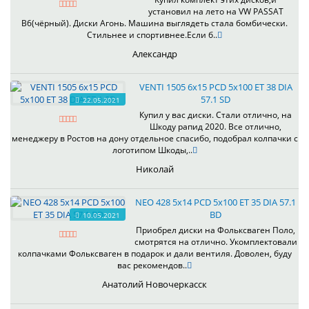
установил на лето на VW PASSAT
B6(чёрный). Диски Агонь. Машина выглядеть стала бомбически.
Стильнее и спортивнее.Если б..
Александр
VENTI 1505 6x15 PCD 5x100 ET 38 DIA
57.1 SD
22.05.2021
Купил у вас диски. Стали отлично, на
Шкоду рапид 2020. Все отлично,
менеджеру в Ростов на дону отдельное спасибо, подобрал колпачки с
логотипом Шкоды,..
Николай
NEO 428 5x14 PCD 5x100 ET 35 DIA 57.1
BD
10.05.2021
Приобрел диски на Фольксваген Поло,
смотрятся на отлично. Укомплектовали
колпачками Фольксваген в подарок и дали вентиля. Доволен, буду
вас рекомендов..
Анатолий Новочеркасск