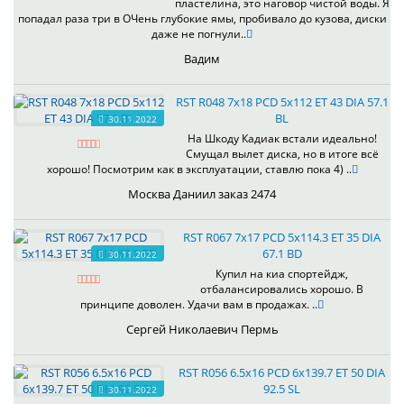
пластелина, это наговор чистой воды. Я
попадал раза три в ОЧень глубокие ямы, пробивало до кузова, диски
даже не погнули..
Вадим
RST R048 7x18 PCD 5x112 ET 43 DIA 57.1
BL
30.11.2022
На Шкоду Кадиак встали идеально!
Смущал вылет диска, но в итоге всё
хорошо! Посмотрим как в эксплуатации, ставлю пока 4) ..
Москва Даниил заказ 2474
RST R067 7x17 PCD 5x114.3 ET 35 DIA
67.1 BD
30.11.2022
Купил на киа спортейдж,
отбалансировались хорошо. В
принципе доволен. Удачи вам в продажах. ..
Сергей Николаевич Пермь
RST R056 6.5x16 PCD 6x139.7 ET 50 DIA
92.5 SL
30.11.2022