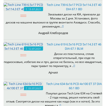
Tech Line 739 6.5x17 PCD 5x114.3 ET 40
DIA 67.1 BD
13.07.2021
Заказывал диски на KIA, приехали до
Москвы за 2 дня. Установил, фото
дисков на машине выложил в группе вконтакте Азовдиск. Спасибо,
рекомендую...
Андрей Хлебородов
Tech Line 619 6.5x16 PCD 5x114.3 ET 46
DIA 67.1 BLM
12.07.2021
Диски из пластилина, сплав
отвратительный, при езде по
подмосковью, избегаю ям и прч, диски не бились, но все квадратные,
пара травит по периметру, я ..
Арчил
Tech Line 634 6x16 PCD 4x100 ET 37 DIA
60.1 BD
03.07.2021
Покупал диски Tech Line 634 на Степвей
- 2 года назад, решил написать свой
отзыв. Смотрятся диски на машине как надо (как я и хотел). За это
время с э..