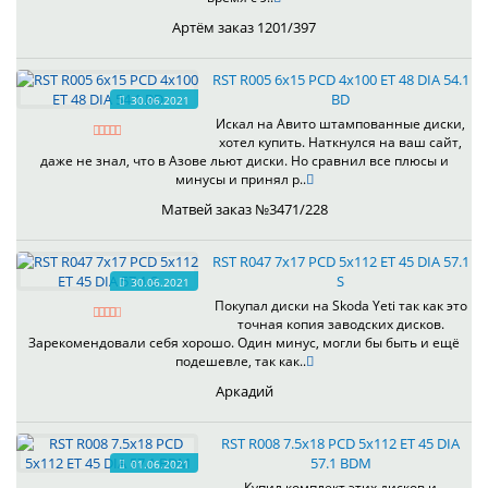
Артём заказ 1201/397
RST R005 6x15 PCD 4x100 ET 48 DIA 54.1
BD
30.06.2021
Искал на Авито штампованные диски,
хотел купить. Наткнулся на ваш сайт,
даже не знал, что в Азове льют диски. Но сравнил все плюсы и
минусы и принял р..
Матвей заказ №3471/228
RST R047 7x17 PCD 5x112 ET 45 DIA 57.1
S
30.06.2021
Покупал диски на Skoda Yeti так как это
точная копия заводских дисков.
Зарекомендовали себя хорошо. Один минус, могли бы быть и ещё
подешевле, так как..
Аркадий
RST R008 7.5x18 PCD 5x112 ET 45 DIA
57.1 BDM
01.06.2021
Купил комплект этих дисков,и