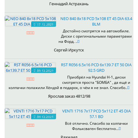
Геннадий Астрахань
NEO 840 8x18 PCD 5x108 ET 45 DIA 63.4
BLM
17.12.2021
Достойно смотрятся на автомобиле.
Диски с оригинальными параметрами
на Форд. ..
Сергей Иркутск
RST R056 6.5x16 PCD 6x139.7 ET 50 DIA
92.5 GRD
09.12.2021
Приобрёл на Hyundai H-1, диски
смотрятся проста "БОМБА" , да ещё и
колпачки полажили Хёндэй в подарок, о чём я не знал. Спасибо..
Ярослав заказ 4812/98
VENTI 1716 7x17 PCD 5x112 ET 45 DIA
57.1 BD
09.12.2021
Всё отлично. Спасибо за колпачки
Фольксваген бесплатно...
Рахмаил