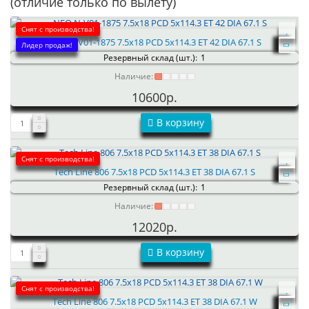
(отличие только по вылету)
Снят с производства!
NEO N-V01-1875 7.5x18 PCD 5x114.3 ET 42 DIA 67.1 S
Лидер продаж!
Резервный склад (шт.):
1
Наличие:
10600р.
В корзину
Снят с производства!
Tech Line 806 7.5x18 PCD 5x114.3 ET 38 DIA 67.1 S
Резервный склад (шт.):
1
Наличие:
12020р.
В корзину
Снят с производства!
Tech Line 806 7.5x18 PCD 5x114.3 ET 38 DIA 67.1 W