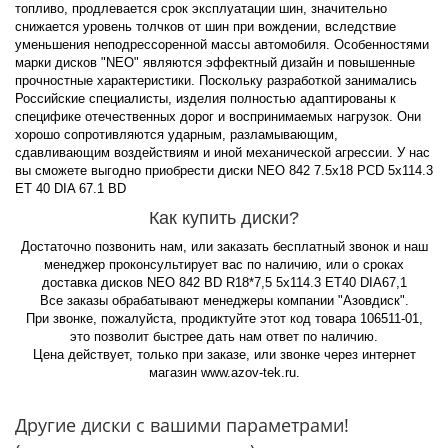
топливо, продлевается срок эксплуатации шин, значительно
снижается уровень толчков от шин при вождении, вследствие
уменьшения неподрессоренной массы автомобиля. Особенностями
марки дисков "NEO" являются эффектный дизайн и повышенные
прочностные характеристики. Поскольку разработкой занимались
Российские специалисты, изделия полностью адаптированы к
специфике отечественных дорог и воспринимаемых нагрузок. Они
хорошо сопротивляются ударным, разламывающим,
сдавливающим воздействиям и иной механической агрессии. У нас
вы сможете выгодно приобрести диски NEO 842 7.5x18 PCD 5x114.3
ET 40 DIA 67.1 BD
Как купить диски?
Достаточно позвонить нам, или заказать бесплатный звонок и наш
менеджер проконсультирует вас по наличию, или о сроках
доставка дисков NEO 842 BD R18*7,5 5x114.3 ET40 DIA67,1
Все заказы обрабатывают менеджеры компании "Азовдиск".
При звонке, пожалуйста, продиктуйте этот код товара 106511-01,
это позволит быстрее дать нам ответ по наличию.
Цена действует, только при заказе, или звонке через интернет
магазин www.azov-tek.ru.
Другие диски с вашими параметрами!