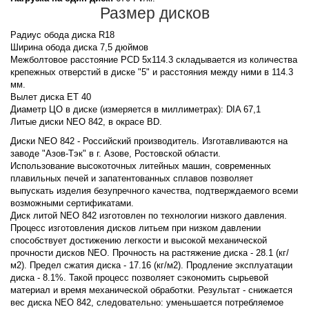
Размер дисков
Радиус обода диска R18
Ширина обода диска 7,5 дюймов
Межболтовое расстояние PCD 5x114.3 складывается из количества
крепежных отверстий в диске "5" и расстояния между ними в 114.3
мм.
Вылет диска ET 40
Диаметр ЦО в диске (измеряется в миллиметрах): DIA 67,1
Литые диски NEO 842, в окрасе BD.
Диски NEO 842 - Российский производитель. Изготавливаются на
заводе "Азов-Тэк" в г. Азове, Ростовской области.
Использование высокоточных литейных машин, современных
плавильных печей и запатентованных сплавов позволяет
выпускать изделия безупречного качества, подтверждаемого всеми
возможными сертификатами.
Диск литой NEO 842 изготовлен по технологии низкого давления.
Процесс изготовления дисков литьем при низком давлении
способствует достижению легкости и высокой механической
прочности дисков NEO. Прочность на растяжение диска - 28.1 (кг/
м2). Предел сжатия диска - 17.16 (кг/м2). Продление эксплуатации
диска - 8.1%. Такой процесс позволяет сэкономить сырьевой
материал и время механической обработки. Результат - снижается
вес диска NEO 842, следовательно: уменьшается потребляемое