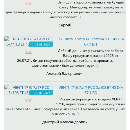
Взял для второго комплекта на Хундай
Крету. Менеджер уточнил марку авто
для проверки параметров дисков под конкретную машину, что уже о
многом говорит..
Сергей
RST R019 7.5x19 PCD 5x114.3 ET 45 DIA
67.1 BH
09.08.2021
Добрый день, хочу сказать спасибо за
Вашу продукцию,заказ #2523 от
26.07.21. Диски получены,собраны и отбалансированы,
шиномонтажник был удивлен-грузи..
Алексей Валерьевич
VENTI 1716 7x17 PCD 5x108 ET 45 DIA
67.1 BD
22.07.2021
Искал информацию о модели VENTI
1716, через поиск Яндекса наткнулся на
сайт "Мосавтошина", оформил у них заказ. Оказалось на сайте у них
они есть в на..
Дмитрий Александрович