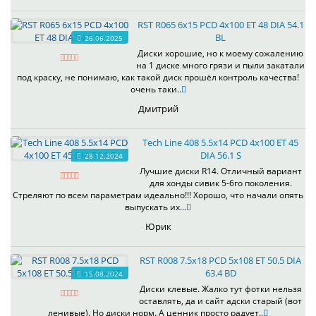
RST R065 6x15 PCD 4x100 ET 48 DIA 54.1
BL
26.06.2025
Диски хорошие, но к моему сожалению
на 1 диске много грязи и пыли закатали
под краску, не понимаю, как такой диск прошёл контроль качества!
очень таки..
Дмитрий
Tech Line 408 5.5x14 PCD 4x100 ET 45
DIA 56.1 S
28.12.2024
Лучшие диски R14. Отличный вариант
для хонды сивик 5-6го поколения.
Стреляют по всем параметрам идеально!!! Хорошо, что начали опять
выпускать их...
Юрик
RST R008 7.5x18 PCD 5x108 ET 50.5 DIA
63.4 BD
15.08.2024
Диски клевые. Жалко тут фотки нельзя
оставлять, да и сайт адски старый (вот
ленивые). Но диски норм. А ценник просто радует..