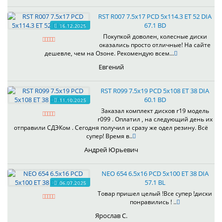
RST R007 7.5x17 PCD 5x114.3 ET 52 DIA
67.1 BD
16.12.2025
Покупкой доволен, колесные диски
оказались просто отличные! На сайте
дешевле, чем на Озоне. Рекомендую всем...
Евгений
RST R099 7.5x19 PCD 5x108 ET 38 DIA
60.1 BD
11.10.2025
Заказал комплект дисков r19 модель
r099 . Оплатил , на следующий день их
отправили СДЭКом . Сегодня получил и сразу же одел резину. Всё
супер! Время в..
Андрей Юрьевич
NEO 654 6.5x16 PCD 5x100 ET 38 DIA
57.1 BL
06.07.2025
Товар пришел целый !Все супер !диски
понравились ! ..
Ярослав С.