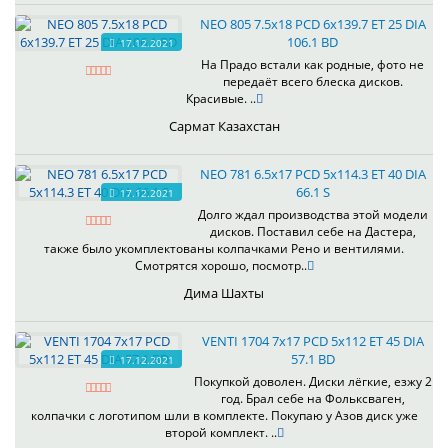
NEO 805 7.5x18 PCD 6x139.7 ET 25 DIA
106.1 BD
17.12.2021
На Прадо встали как родные, фото не
передаёт всего блеска дисков.
Красивые. ..
Сармат Казахстан
NEO 781 6.5x17 PCD 5x114.3 ET 40 DIA
66.1 S
17.12.2021
Долго ждал производства этой модели
дисков. Поставил себе на Дастера,
также было укомплектованы колпачками Рено и вентилями.
Смотрятся хорошо, посмотр..
Дима Шахты
VENTI 1704 7x17 PCD 5x112 ET 45 DIA
57.1 BD
17.12.2021
Покупкой доволен. Диски лёгкие, езжу 2
год. Брал себе на Фольксваген,
колпачки с логотипом шли в комплекте. Покупаю у Азов диск уже
второй комплект. ..