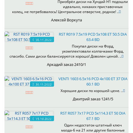
Приобрёл диски на Хундай H1 подошли
идеально, никаких приставочных
колец, не потребовалось! Центральное отверстие, родное! ..
Алексей Воркута
RST R019 7.5x19 PCD 5x108 ET 50.5 DIA
63.4 BD
30.11.2022
Покупал диски на Форд,
укомплектовали колпачками Форд,
спасибо. Сами диски балансируются хорошо! Доволен ценой. ..
Аркадий заказ 2410/1
VENTI 1603 6.5x16 PCD 4x100 ET 37 DIA
60.1 BD
30.11.2022
Хорошие диски по хорошей цене. ..
Дмитрий заказ 1241/5
RST R057 7x17 PCD 5x114.3 ET 50 DIA
67.1 BD
19.10.2022
Один недостаток-штатный ключ
мазда-6 на 21 или другие балонные