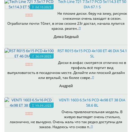
Tech Line 721 7.5x17 PCD 5x114.3 ET 50
DIA 67.1 S
04.10.2023
Не плохие диски. беру на зиму, рисунок
снежинки очень заходит в сезон.
Отработали почти 10лет, в этом сезоне 23г достал, начала лупится
краска. реаген..
Дима Бедный
RST R015 6x15 PCD 4x100 ET 46 DIA 54.1
SL
26.09.2023
Диски в анфас смотрятся отлично но в
профиль всё портит вид
выпукловатость в посадочном месте. Делайте или плоский дизайн
или впуклый, так более совре..
Андрей
VENTI 1603 6.5x16 PCD 4x98 ET 38 DIA
58.6 BL
19.09.2023
Очень привлекательная модель. В
живую выглядят очень стильно,
лаконично, не вычурно. Очень жаль что так редко доступны для
заказа. Надеюсь что снова п..