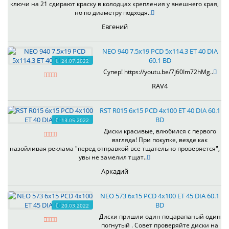
ключи на 21 сдирают краску в колодцах крепления у внешнего края,
но по диаметру подходя..
Евгений
NEO 940 7.5x19 PCD 5x114.3 ET 40 DIA
60.1 BD
24.07.2022
Супер! https://youtu.be/7j60Im72hMg..
RAV4
RST R015 6x15 PCD 4x100 ET 40 DIA 60.1
BD
13.05.2022
Диски красивые, влюбился с первого
взгляда! При покупке, везде как
назойливая реклама "перед отправкой все тщательно проверяется",
увы не замелил тщат..
Аркадий
NEO 573 6x15 PCD 4x100 ET 45 DIA 60.1
BD
20.03.2022
Диски пришли один поцарапаный один
погнутый . Совет проверяйте диски на