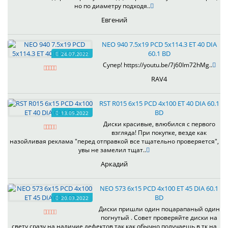
но по диаметру подходя..
Евгений
NEO 940 7.5x19 PCD 5x114.3 ET 40 DIA
60.1 BD
24.07.2022
Супер! https://youtu.be/7j60Im72hMg..
RAV4
RST R015 6x15 PCD 4x100 ET 40 DIA 60.1
BD
13.05.2022
Диски красивые, влюбился с первого
взгляда! При покупке, везде как
назойливая реклама "перед отправкой все тщательно проверяется",
увы не замелил тщат..
Аркадий
NEO 573 6x15 PCD 4x100 ET 45 DIA 60.1
BD
20.03.2022
Диски пришли один поцарапаный один
погнутый . Совет проверяйте диски на
свету сразу на наличие дефектов так как обычно получаешь в тк на