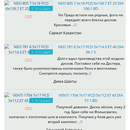
NEO 805 7.5x18 PCD 6x139.7 ET 25 DIA
106.1 BD
17.12.2021
На Прадо встали как родные, фото не
передаёт всего блеска дисков.
Красивые. ..
Сармат Казахстан
NEO 781 6.5x17 PCD 5x114.3 ET 40 DIA
66.1 S
17.12.2021
Долго ждал производства этой модели
дисков. Поставил себе на Дастера,
также было укомплектованы колпачками Рено и вентилями.
Смотрятся хорошо, посмотр..
Дима Шахты
VENTI 1704 7x17 PCD 5x112 ET 45 DIA
57.1 BD
17.12.2021
Покупкой доволен. Диски лёгкие, езжу 2
год. Брал себе на Фольксваген,
колпачки с логотипом шли в комплекте. Покупаю у Азов диск уже
второй комплект. ..
Геннадий Астрахань