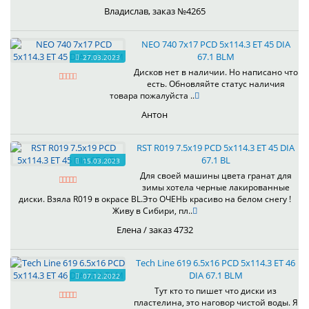
Владислав, заказ №4265
NEO 740 7x17 PCD 5x114.3 ET 45 DIA
67.1 BLM
27.03.2023
Дисков нет в наличии. Но написано что
есть. Обновляйте статус наличия
товара пожалуйста ..
Антон
RST R019 7.5x19 PCD 5x114.3 ET 45 DIA
67.1 BL
15.03.2023
Для своей машины цвета гранат для
зимы хотела черные лакированные
диски. Взяла R019 в окрасе BL.Это ОЧЕНЬ красиво на белом снегу !
Живу в Сибири, пл..
Елена / заказ 4732
Tech Line 619 6.5x16 PCD 5x114.3 ET 46
DIA 67.1 BLM
07.12.2022
Тут кто то пишет что диски из
пластелина, это наговор чистой воды. Я