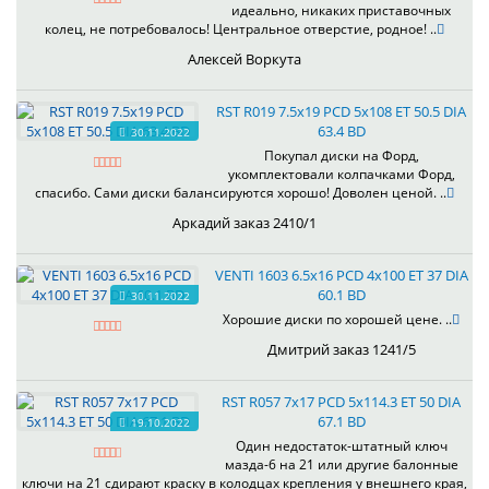
идеально, никаких приставочных
колец, не потребовалось! Центральное отверстие, родное! ..
Алексей Воркута
RST R019 7.5x19 PCD 5x108 ET 50.5 DIA
63.4 BD
30.11.2022
Покупал диски на Форд,
укомплектовали колпачками Форд,
спасибо. Сами диски балансируются хорошо! Доволен ценой. ..
Аркадий заказ 2410/1
VENTI 1603 6.5x16 PCD 4x100 ET 37 DIA
60.1 BD
30.11.2022
Хорошие диски по хорошей цене. ..
Дмитрий заказ 1241/5
RST R057 7x17 PCD 5x114.3 ET 50 DIA
67.1 BD
19.10.2022
Один недостаток-штатный ключ
мазда-6 на 21 или другие балонные
ключи на 21 сдирают краску в колодцах крепления у внешнего края,