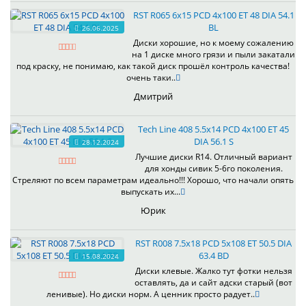
RST R065 6x15 PCD 4x100 ET 48 DIA 54.1
BL
26.06.2025
Диски хорошие, но к моему сожалению
на 1 диске много грязи и пыли закатали
под краску, не понимаю, как такой диск прошёл контроль качества!
очень таки..
Дмитрий
Tech Line 408 5.5x14 PCD 4x100 ET 45
DIA 56.1 S
28.12.2024
Лучшие диски R14. Отличный вариант
для хонды сивик 5-6го поколения.
Стреляют по всем параметрам идеально!!! Хорошо, что начали опять
выпускать их...
Юрик
RST R008 7.5x18 PCD 5x108 ET 50.5 DIA
63.4 BD
15.08.2024
Диски клевые. Жалко тут фотки нельзя
оставлять, да и сайт адски старый (вот
ленивые). Но диски норм. А ценник просто радует..