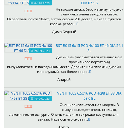
DIA 67.1 S
04.10.2023
Не плохие диски. беру на зиму, рисунок
снежинки очень заходит в сезон.
Отработали почти 10лет, в этом сезоне 23г достал, начала лупится
краска. реаген..
Дима Бедный
RST R015 6x15 PCD 4x100 ET 46 DIA 54.1
SL
26.09.2023
Диски в анфас смотрятся отлично но в
профиль всё портит вид
выпукловатость в посадочном месте. Делайте или плоский дизайн
или впуклый, так более совре..
Андрей
VENTI 1603 6.5x16 PCD 4x98 ET 38 DIA
58.6 BL
19.09.2023
Очень привлекательная модель. В
живую выглядят очень стильно,
лаконично, не вычурно. Очень жаль что так редко доступны для
заказа. Надеюсь что снова п..
Артур.