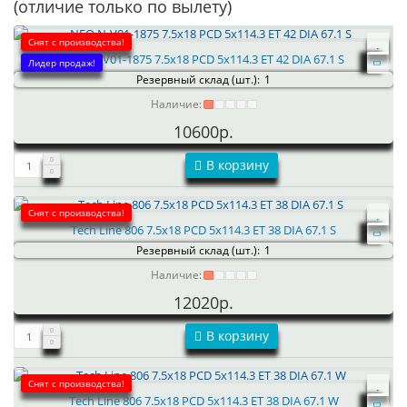
(отличие только по вылету)
Снят с производства!
NEO N-V01-1875 7.5x18 PCD 5x114.3 ET 42 DIA 67.1 S
Лидер продаж!
Резервный склад (шт.):
1
Наличие:
10600р.
В корзину
Снят с производства!
Tech Line 806 7.5x18 PCD 5x114.3 ET 38 DIA 67.1 S
Резервный склад (шт.):
1
Наличие:
12020р.
В корзину
Снят с производства!
Tech Line 806 7.5x18 PCD 5x114.3 ET 38 DIA 67.1 W