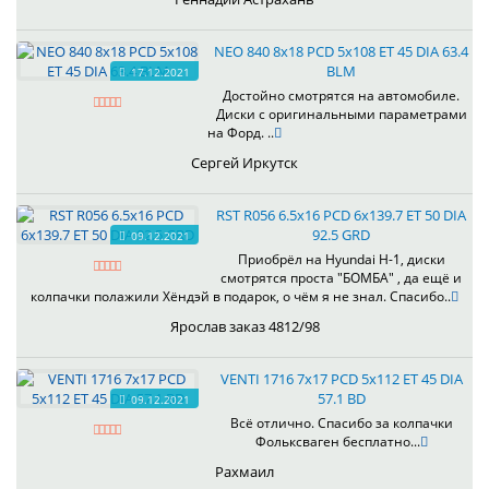
NEO 840 8x18 PCD 5x108 ET 45 DIA 63.4
BLM
17.12.2021
Достойно смотрятся на автомобиле.
Диски с оригинальными параметрами
на Форд. ..
Сергей Иркутск
RST R056 6.5x16 PCD 6x139.7 ET 50 DIA
92.5 GRD
09.12.2021
Приобрёл на Hyundai H-1, диски
смотрятся проста "БОМБА" , да ещё и
колпачки полажили Хёндэй в подарок, о чём я не знал. Спасибо..
Ярослав заказ 4812/98
VENTI 1716 7x17 PCD 5x112 ET 45 DIA
57.1 BD
09.12.2021
Всё отлично. Спасибо за колпачки
Фольксваген бесплатно...
Рахмаил