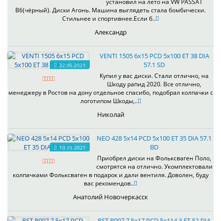
установил на лето на VW PASSAT
B6(чёрный). Диски Агонь. Машина выглядеть стала бомбически.
Стильнее и спортивнее.Если б..
Александр
VENTI 1505 6x15 PCD 5x100 ET 38 DIA
57.1 SD
22.05.2021
Купил у вас диски. Стали отлично, на
Шкоду рапид 2020. Все отлично,
менеджеру в Ростов на дону отдельное спасибо, подобрал колпачки с
логотипом Шкоды,..
Николай
NEO 428 5x14 PCD 5x100 ET 35 DIA 57.1
BD
10.05.2021
Приобрел диски на Фольксваген Поло,
смотрятся на отлично. Укомплектовали
колпачками Фольксваген в подарок и дали вентиля. Доволен, буду
вас рекомендов..
Анатолий Новочеркасск
RST R007 7.5x17 PCD 5x114.3 ET 52 DIA