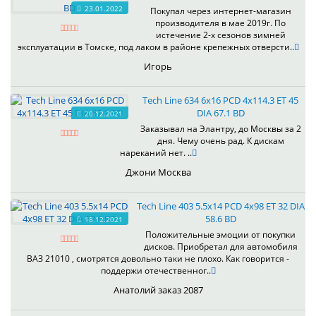
23.01.2022
Покупал через интернет-магазин
производителя в мае 2019г. По
истечение 2-х сезонов зимней
эксплуатации в Томске, под лаком в районе крепежных отверсти..
Игорь
Tech Line 634 6x16 PCD 4x114.3 ET 45
DIA 67.1 BD
20.12.2021
Заказывал на Элантру, до Москвы за 2
дня. Чему очень рад. К дискам
нареканий нет. ..
Джони Москва
Tech Line 403 5.5x14 PCD 4x98 ET 32 DIA
58.6 BD
18.12.2021
Положительные эмоции от покупки
дисков. Приобретал для автомобиля
ВАЗ 21010 , смотрятся довольно таки не плохо. Как говорится -
поддержи отечественног..
Анатолий заказ 2087