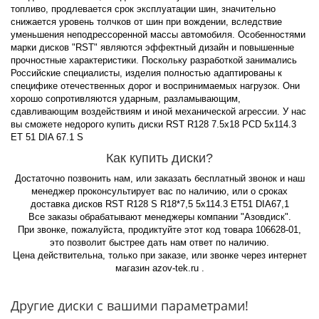
топливо, продлевается срок эксплуатации шин, значительно
снижается уровень толчков от шин при вождении, вследствие
уменьшения неподрессоренной массы автомобиля. Особенностями
марки дисков "RST" являются эффектный дизайн и повышенные
прочностные характеристики. Поскольку разработкой занимались
Российские специалисты, изделия полностью адаптированы к
специфике отечественных дорог и воспринимаемых нагрузок. Они
хорошо сопротивляются ударным, разламывающим,
сдавливающим воздействиям и иной механической агрессии. У нас
вы сможете недорого купить диски RST R128 7.5x18 PCD 5x114.3
ET 51 DIA 67.1 S
Как купить диски?
Достаточно позвонить нам, или заказать бесплатный звонок и наш
менеджер проконсультирует вас по наличию, или о сроках
доставка дисков RST R128 S R18*7,5 5x114.3 ET51 DIA67,1
Все заказы обрабатывают менеджеры компании "Азовдиск".
При звонке, пожалуйста, продиктуйте этот код товара 106628-01,
это позволит быстрее дать нам ответ по наличию.
Цена действительна, только при заказе, или звонке через интернет
магазин azov-tek.ru .
Другие диски с вашими параметрами!