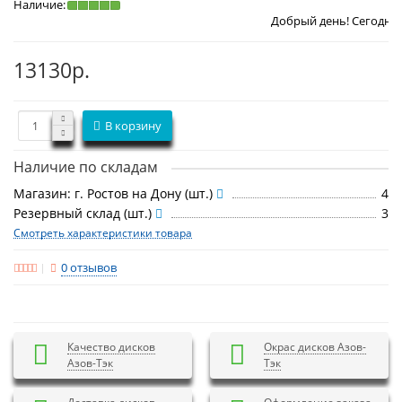
Наличие:
Добрый день! Сегодня
Воскресенье 9
13130р.
В корзину
Наличие по складам
Магазин: г. Ростов на Дону (шт.)
4
Резервный склад (шт.)
3
Смотреть характеристики товара
0 отзывов
Качество дисков
Окрас дисков Азов-
Азов-Тэк
Тэк