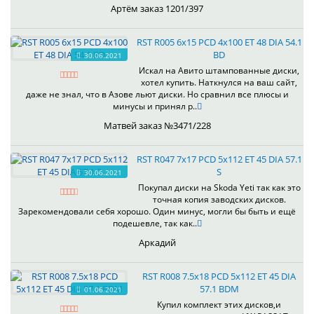
Артём заказ 1201/397
RST R005 6x15 PCD 4x100 ET 48 DIA 54.1
BD
30.06.2021
Искал на Авито штампованные диски,
хотел купить. Наткнулся на ваш сайт,
даже не знал, что в Азове льют диски. Но сравнил все плюсы и
минусы и принял р..
Матвей заказ №3471/228
RST R047 7x17 PCD 5x112 ET 45 DIA 57.1
S
30.06.2021
Покупал диски на Skoda Yeti так как это
точная копия заводских дисков.
Зарекомендовали себя хорошо. Один минус, могли бы быть и ещё
подешевле, так как..
Аркадий
RST R008 7.5x18 PCD 5x112 ET 45 DIA
57.1 BDM
01.06.2021
Купил комплект этих дисков,и