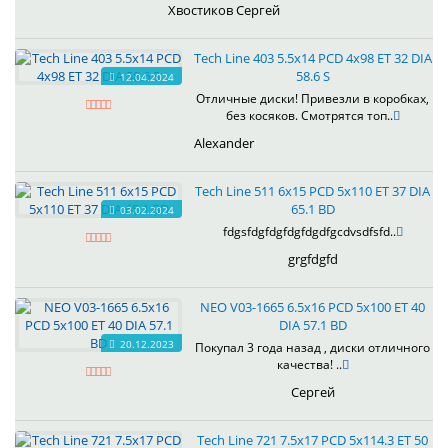
Хвостиков Сергей
Tech Line 403 5.5x14 PCD 4x98 ET 32 DIA
58.6 S
12.04.2024
Отличные диски! Привезли в коробках,
без косяков. Смотрятся топ..
Alexander
Tech Line 511 6x15 PCD 5x110 ET 37 DIA
65.1 BD
03.02.2024
fdgsfdgfdgfdgfdgdfgcdvsdfsfd..
grgfdgfd
NEO V03-1665 6.5x16 PCD 5x100 ET 40
DIA 57.1 BD
20.12.2023
Покупал 3 года назад , диски отличного
качества! ..
Сергей
Tech Line 721 7.5x17 PCD 5x114.3 ET 50