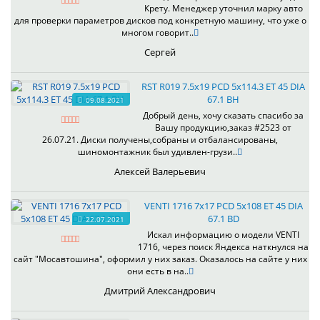
Крету. Менеджер уточнил марку авто
для проверки параметров дисков под конкретную машину, что уже о
многом говорит..
Сергей
RST R019 7.5x19 PCD 5x114.3 ET 45 DIA
67.1 BH
09.08.2021
Добрый день, хочу сказать спасибо за
Вашу продукцию,заказ #2523 от
26.07.21. Диски получены,собраны и отбалансированы,
шиномонтажник был удивлен-грузи..
Алексей Валерьевич
VENTI 1716 7x17 PCD 5x108 ET 45 DIA
67.1 BD
22.07.2021
Искал информацию о модели VENTI
1716, через поиск Яндекса наткнулся на
сайт "Мосавтошина", оформил у них заказ. Оказалось на сайте у них
они есть в на..
Дмитрий Александрович