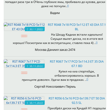
попадал раза три в ОЧень глубокие ямы, пробивало до кузова, диски
даже не погнули..
Вадим
RST R048 7x18 PCD 5x112 ET 43 DIA 57.1
BL
30.11.2022
На Шкоду Кадиак встали идеально!
Смущал вылет диска, но в итоге всё
хорошо! Посмотрим как в эксплуатации, ставлю пока 4) ..
Москва Даниил заказ 2474
RST R067 7x17 PCD 5x114.3 ET 35 DIA
67.1 BD
30.11.2022
Купил на киа спортейдж,
отбалансировались хорошо. В
принципе доволен. Удачи вам в продажах. ..
Сергей Николаевич Пермь
RST R056 6.5x16 PCD 6x139.7 ET 50 DIA
92.5 SL
30.11.2022
Приобрёл диски на Хундай H1 подошли