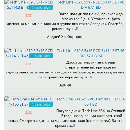
Tech Line 739 6.5x17 PCD 5x114.3 ET 40
DIA 67.1 BD
13.07.2021
Заказывал диски на KIA, приехали до
Москвы за 2 дня. Установил, фото
дисков на машине выложил в группе вконтакте Азовдиск. Спасибо,
рекомендую...
Андрей Хлебородов
Tech Line 619 6.5x16 PCD 5x114.3 ET 46
DIA 67.1 BLM
12.07.2021
Диски из пластилина, сплав
отвратительный, при езде по
подмосковью, избегаю ям и прч, диски не бились, но все квадратные,
пара травит по периметру, я ..
Арчил
Tech Line 634 6x16 PCD 4x100 ET 37 DIA
60.1 BD
03.07.2021
Покупал диски Tech Line 634 на Степвей
- 2 года назад, решил написать свой
отзыв. Смотрятся диски на машине как надо (как я и хотел). За это
время с э..