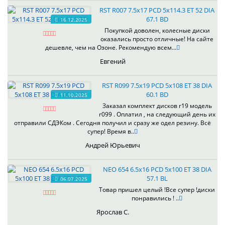
RST R007 7.5x17 PCD 5x114.3 ET 52 DIA
67.1 BD
16.12.2025
Покупкой доволен, колесные диски
оказались просто отличные! На сайте
дешевле, чем на Озоне. Рекомендую всем...
Евгений
RST R099 7.5x19 PCD 5x108 ET 38 DIA
60.1 BD
11.10.2025
Заказал комплект дисков r19 модель
r099 . Оплатил , на следующий день их
отправили СДЭКом . Сегодня получил и сразу же одел резину. Всё
супер! Время в..
Андрей Юрьевич
NEO 654 6.5x16 PCD 5x100 ET 38 DIA
57.1 BL
06.07.2025
Товар пришел целый !Все супер !диски
понравились ! ..
Ярослав С.