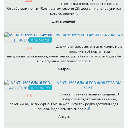
снежинки очень заходит в сезон.
Отработали почти 10лет, в этом сезоне 23г достал, начала лупится
краска. реаген..
Дима Бедный
RST R015 6x15 PCD 4x100 ET 46 DIA 54.1
SL
26.09.2023
Диски в анфас смотрятся отлично но в
профиль всё портит вид
выпукловатость в посадочном месте. Делайте или плоский дизайн
или впуклый, так более совре..
Андрей
VENTI 1603 6.5x16 PCD 4x98 ET 38 DIA
58.6 BL
19.09.2023
Очень привлекательная модель. В
живую выглядят очень стильно,
лаконично, не вычурно. Очень жаль что так редко доступны для
заказа. Надеюсь что снова п..
Артур.