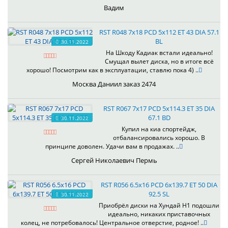
Вадим
RST R048 7x18 PCD 5x112 ET 43 DIA 57.1
BL
30.11.2022
На Шкоду Кадиак встали идеально!
Смущал вылет диска, но в итоге всё
хорошо! Посмотрим как в эксплуатации, ставлю пока 4) ..
Москва Даниил заказ 2474
RST R067 7x17 PCD 5x114.3 ET 35 DIA
67.1 BD
30.11.2022
Купил на киа спортейдж,
отбалансировались хорошо. В
принципе доволен. Удачи вам в продажах. ..
Сергей Николаевич Пермь
RST R056 6.5x16 PCD 6x139.7 ET 50 DIA
92.5 SL
30.11.2022
Приобрёл диски на Хундай H1 подошли
идеально, никаких приставочных
колец, не потребовалось! Центральное отверстие, родное! ..