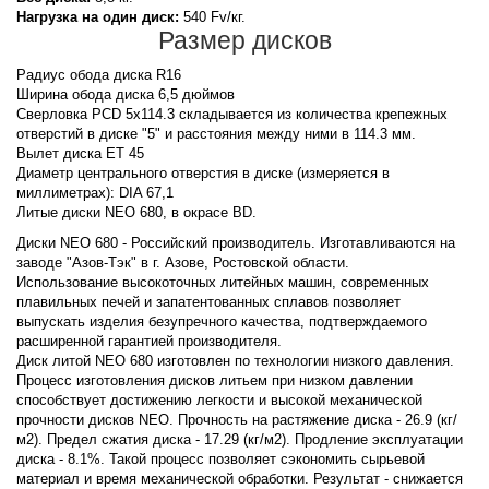
Нагрузка на один диск:
540 Fv/кг.
Размер дисков
Радиус обода диска R16
Ширина обода диска 6,5 дюймов
Сверловка PCD 5x114.3 складывается из количества крепежных
отверстий в диске "5" и расстояния между ними в 114.3 мм.
Вылет диска ET 45
Диаметр центрального отверстия в диске (измеряется в
миллиметрах): DIA 67,1
Литые диски NEO 680, в окрасе BD.
Диски NEO 680 - Российский производитель. Изготавливаются на
заводе "Азов-Тэк" в г. Азове, Ростовской области.
Использование высокоточных литейных машин, современных
плавильных печей и запатентованных сплавов позволяет
выпускать изделия безупречного качества, подтверждаемого
расширенной гарантией производителя.
Диск литой NEO 680 изготовлен по технологии низкого давления.
Процесс изготовления дисков литьем при низком давлении
способствует достижению легкости и высокой механической
прочности дисков NEO. Прочность на растяжение диска - 26.9 (кг/
м2). Предел сжатия диска - 17.29 (кг/м2). Продление эксплуатации
диска - 8.1%. Такой процесс позволяет сэкономить сырьевой
материал и время механической обработки. Результат - снижается