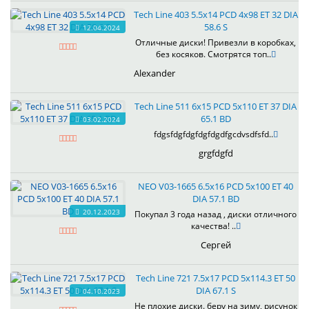
Tech Line 403 5.5x14 PCD 4x98 ET 32 DIA
58.6 S
12.04.2024
Отличные диски! Привезли в коробках,
без косяков. Смотрятся топ..
Alexander
Tech Line 511 6x15 PCD 5x110 ET 37 DIA
65.1 BD
03.02.2024
fdgsfdgfdgfdgfdgdfgcdvsdfsfd..
grgfdgfd
NEO V03-1665 6.5x16 PCD 5x100 ET 40
DIA 57.1 BD
20.12.2023
Покупал 3 года назад , диски отличного
качества! ..
Сергей
Tech Line 721 7.5x17 PCD 5x114.3 ET 50
DIA 67.1 S
04.10.2023
Не плохие диски. беру на зиму, рисунок