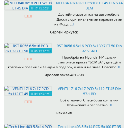
NEO 840 8x18 PCD 5x108 ET 45 DIA 63.4
BLM
17.12.2021
Достойно смотрятся на автомобиле.
Диски с оригинальными параметрами
на Форд. ..
Сергей Иркутск
RST R056 6.5x16 PCD 6x139.7 ET 50 DIA
92.5 GRD
09.12.2021
Приобрёл на Hyundai H-1, диски
смотрятся проста "БОМБА" , да ещё и
колпачки полажили Хёндэй в подарок, о чём я не знал. Спасибо..
Ярослав заказ 4812/98
VENTI 1716 7x17 PCD 5x112 ET 45 DIA
57.1 BD
09.12.2021
Всё отлично. Спасибо за колпачки
Фольксваген бесплатно...
Рахмаил
Tech Line 403 5.5x14 PCD 5x100 ET 35