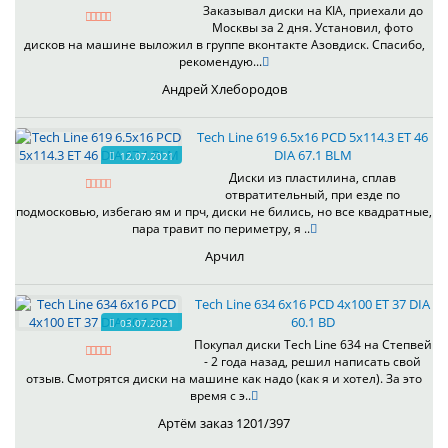
Заказывал диски на KIA, приехали до
Москвы за 2 дня. Установил, фото
дисков на машине выложил в группе вконтакте Азовдиск. Спасибо,
рекомендую...
Андрей Хлебородов
Tech Line 619 6.5x16 PCD 5x114.3 ET 46
DIA 67.1 BLM
12.07.2021
Диски из пластилина, сплав
отвратительный, при езде по
подмосковью, избегаю ям и прч, диски не бились, но все квадратные,
пара травит по периметру, я ..
Арчил
Tech Line 634 6x16 PCD 4x100 ET 37 DIA
60.1 BD
03.07.2021
Покупал диски Tech Line 634 на Степвей
- 2 года назад, решил написать свой
отзыв. Смотрятся диски на машине как надо (как я и хотел). За это
время с э..
Артём заказ 1201/397