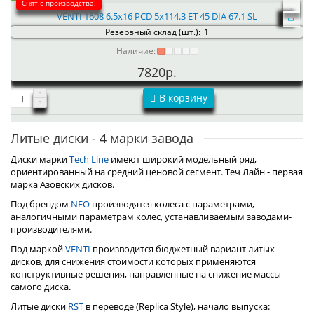
Снят с производства!
VENTI 1608 6.5x16 PCD 5x114.3 ET 45 DIA 67.1 SL
Резервный склад (шт.):
1
Наличие:
7820р.
В корзину
Литые диски - 4 марки завода
Диски марки
Tech Line
имеют широкий модельный ряд,
ориентированный на средний ценовой сегмент. Теч Лайн - первая
марка Азовских дисков.
Под брендом
NEO
производятся колеса с параметрами,
аналогичными параметрам колес, устанавливаемым заводами-
производителями.
Под маркой
VENTI
производится бюджетный вариант литых
дисков, для снижения стоимости которых применяются
конструктивные решения, направленные на снижение массы
самого диска.
Литые диски
RST
в переводе (Replica Style), начало выпуска: