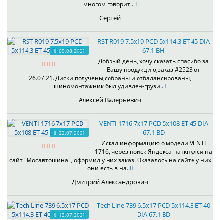
многом говорит..
Сергей
RST R019 7.5x19 PCD 5x114.3 ET 45 DIA
67.1 BH
09.08.2021
Добрый день, хочу сказать спасибо за
Вашу продукцию,заказ #2523 от
26.07.21. Диски получены,собраны и отбалансированы,
шиномонтажник был удивлен-грузи..
Алексей Валерьевич
VENTI 1716 7x17 PCD 5x108 ET 45 DIA
67.1 BD
22.07.2021
Искал информацию о модели VENTI
1716, через поиск Яндекса наткнулся на
сайт "Мосавтошина", оформил у них заказ. Оказалось на сайте у них
они есть в на..
Дмитрий Александрович
Tech Line 739 6.5x17 PCD 5x114.3 ET 40
DIA 67.1 BD
13.07.2021