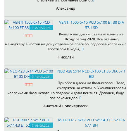
Стильнее и спортивнее.Если б..
Александр
VENTI 1505 6x15 PCD 5x100 ET 38 DIA
57.1 SD
22.05.2021
Купил у вас диски. Стали отлично, на
Шкоду рапид 2020. Все отлично,
менеджеру в Ростов на дону отдельное спасибо, подобрал колпачки с
логотипом Шкоды,..
Николай
NEO 428 5x14 PCD 5x100 ET 35 DIA 57.1
BD
10.05.2021
Приобрел диски на Фольксваген Поло,
смотрятся на отлично. Укомплектовали
колпачками Фольксваген в подарок и дали вентиля. Доволен, буду
вас рекомендов..
Анатолий Новочеркасск
RST R007 7.5x17 PCD 5x114.3 ET 52 DIA
67.1 BH
09.05.2021