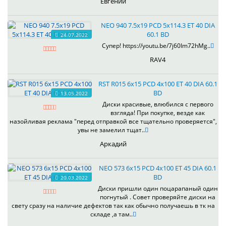
Евгений
NEO 940 7.5x19 PCD 5x114.3 ET 40 DIA
60.1 BD
24.07.2022
Супер! https://youtu.be/7j60Im72hMg..
RAV4
RST R015 6x15 PCD 4x100 ET 40 DIA 60.1
BD
13.05.2022
Диски красивые, влюбился с первого
взгляда! При покупке, везде как
назойливая реклама "перед отправкой все тщательно проверяется",
увы не замелил тщат..
Аркадий
NEO 573 6x15 PCD 4x100 ET 45 DIA 60.1
BD
20.03.2022
Диски пришли один поцарапаный один
погнутый . Совет проверяйте диски на
свету сразу на наличие дефектов так как обычно получаешь в тк на
складе ,а там..