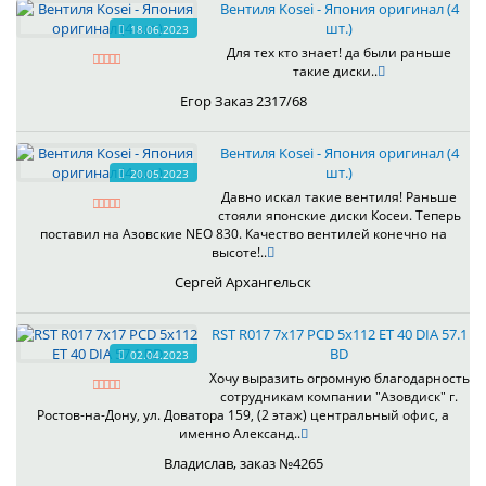
Вентиля Kosei - Япония оригинал (4
шт.)
18.06.2023
Для тех кто знает! да были раньше
такие диски..
Егор Заказ 2317/68
Вентиля Kosei - Япония оригинал (4
шт.)
20.05.2023
Давно искал такие вентиля! Раньше
стояли японские диски Косеи. Теперь
поставил на Азовские NEO 830. Качество вентилей конечно на
высоте!..
Сергей Архангельск
RST R017 7x17 PCD 5x112 ET 40 DIA 57.1
BD
02.04.2023
Хочу выразить огромную благодарность
сотрудникам компании "Азовдиск" г.
Ростов-на-Дону, ул. Доватора 159, (2 этаж) центральный офис, а
именно Александ..
Владислав, заказ №4265