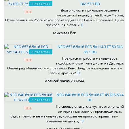
DIA 57.1 BD
09.12.2021
Долго искал и принимал решение
какие диски подойдут на Шкоду Фабиа,
Остановился на Российскои производителе, О чём не пожалел. Цена
прекрасная в отлич..
Михаил Ейск
NEO 657 6.5x16 PCD 5x114.3 ET 50 DIA
66.1 BD
09.12.2021
Прекрасная работа менеджеров,
подобрали отличные диски на Дастера.
Очень рад общению и колпачками Рено. Буду рекомендовать всем
своим друзьям!..
Алексей заказ 2089/44
NEO 840 8x18 PCD 5x108 ET 45 DIA 63.4
BD
09.12.2021
По своему опыту, скажу: что это лучший
интернет магазин от производителя.
Здесь грамотные менеджеры, которые не просто отправят вам
оплаченные диски, ..