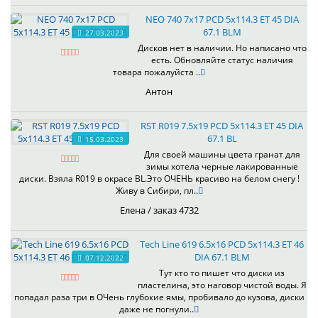
NEO 740 7x17 PCD 5x114.3 ET 45 DIA
67.1 BLM
27.03.2023
Дисков нет в наличии. Но написано что
есть. Обновляйте статус наличия
товара пожалуйста ..
Антон
RST R019 7.5x19 PCD 5x114.3 ET 45 DIA
67.1 BL
15.03.2023
Для своей машины цвета гранат для
зимы хотела черные лакированные
диски. Взяла R019 в окрасе BL.Это ОЧЕНЬ красиво на белом снегу !
Живу в Сибири, пл..
Елена / заказ 4732
Tech Line 619 6.5x16 PCD 5x114.3 ET 46
DIA 67.1 BLM
07.12.2022
Тут кто то пишет что диски из
пластелина, это наговор чистой воды. Я
попадал раза три в ОЧень глубокие ямы, пробивало до кузова, диски
даже не погнули..