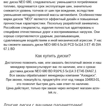
вес диска NEO 680, следовательно: уменьшается потребляемое
топливо, продлевается срок эксплуатации шин, значительно
снижается уровень толчков от шин при вождении, вследствие
уменьшения неподрессоренной массы автомобиля. Особенностями
марки дисков "NEO" являются эффектный дизайн и повышенные
прочностные характеристики. Поскольку разработкой занимались
Российские специалисты, изделия полностью адаптированы к
специфике отечественных дорог и воспринимаемых нагрузок. Они
хорошо сопротивляются ударным, разламывающим,
сдавливающим воздействиям и иной механической агрессии. У нас
вы сможете заказать диски NEO 680 6.5x16 PCD 5x114.3 ET 45 DIA
67.1 BD
Как купить диски?
Достаточно позвонить нам, или заказать бесплатный звонок и наш
менеджер проконсультирует вас по наличию, или о сроках
доставка дисков NEO 680 BD R16*6,5 5x114.3 ET45 DIA67,1
Все заказы обрабатывают менеджеры компании "Азовдиск".
При звонке, пожалуйста, продиктуйте этот код товара 104953-01,
это позволит быстрее дать нам ответ по наличию.
Цена действует, только при заказе через интернет магазин azov-
tek.ru .
Другие диски с вашими параметрами!