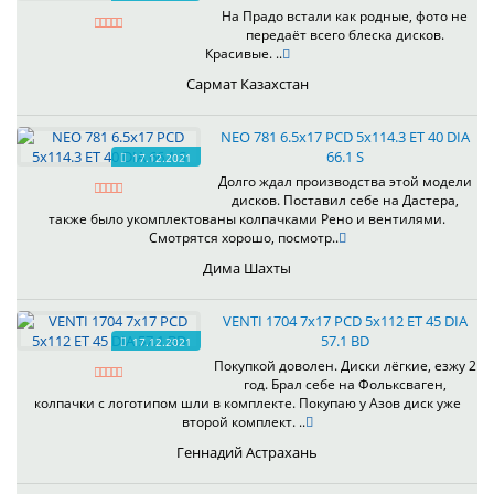
На Прадо встали как родные, фото не
передаёт всего блеска дисков.
Красивые. ..
Сармат Казахстан
NEO 781 6.5x17 PCD 5x114.3 ET 40 DIA
66.1 S
17.12.2021
Долго ждал производства этой модели
дисков. Поставил себе на Дастера,
также было укомплектованы колпачками Рено и вентилями.
Смотрятся хорошо, посмотр..
Дима Шахты
VENTI 1704 7x17 PCD 5x112 ET 45 DIA
57.1 BD
17.12.2021
Покупкой доволен. Диски лёгкие, езжу 2
год. Брал себе на Фольксваген,
колпачки с логотипом шли в комплекте. Покупаю у Азов диск уже
второй комплект. ..
Геннадий Астрахань