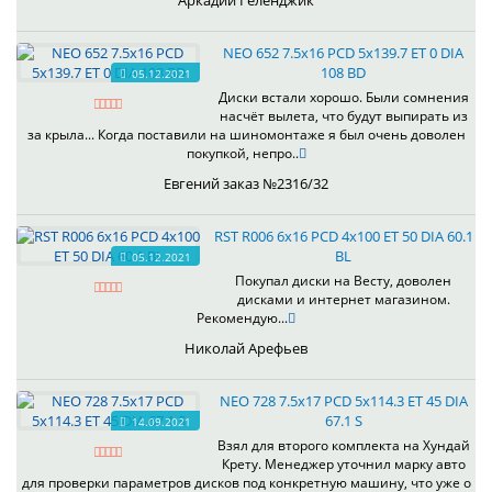
Аркадий Геленджик
NEO 652 7.5x16 PCD 5x139.7 ET 0 DIA
108 BD
05.12.2021
Диски встали хорошо. Были сомнения
насчёт вылета, что будут выпирать из
за крыла... Когда поставили на шиномонтаже я был очень доволен
покупкой, непро..
Евгений заказ №2316/32
RST R006 6x16 PCD 4x100 ET 50 DIA 60.1
BL
05.12.2021
Покупал диски на Весту, доволен
дисками и интернет магазином.
Рекомендую...
Николай Арефьев
NEO 728 7.5x17 PCD 5x114.3 ET 45 DIA
67.1 S
14.09.2021
Взял для второго комплекта на Хундай
Крету. Менеджер уточнил марку авто
для проверки параметров дисков под конкретную машину, что уже о