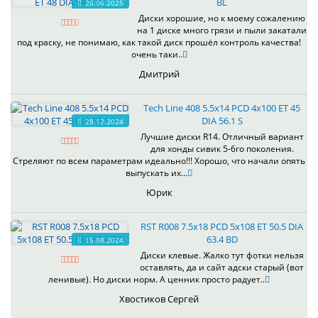
BL
26.06.2025
Диски хорошие, но к моему сожалению
на 1 диске много грязи и пыли закатали
под краску, не понимаю, как такой диск прошёл контроль качества!
очень таки..
Дмитрий
Tech Line 408 5.5x14 PCD 4x100 ET 45
DIA 56.1 S
28.12.2024
Лучшие диски R14. Отличный вариант
для хонды сивик 5-6го поколения.
Стреляют по всем параметрам идеально!!! Хорошо, что начали опять
выпускать их...
Юрик
RST R008 7.5x18 PCD 5x108 ET 50.5 DIA
63.4 BD
15.08.2024
Диски клевые. Жалко тут фотки нельзя
оставлять, да и сайт адски старый (вот
ленивые). Но диски норм. А ценник просто радует..
Хвостиков Сергей