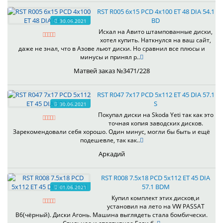
RST R005 6x15 PCD 4x100 ET 48 DIA 54.1
BD
30.06.2021
Искал на Авито штампованные диски,
хотел купить. Наткнулся на ваш сайт,
даже не знал, что в Азове льют диски. Но сравнил все плюсы и
минусы и принял р..
Матвей заказ №3471/228
RST R047 7x17 PCD 5x112 ET 45 DIA 57.1
S
30.06.2021
Покупал диски на Skoda Yeti так как это
точная копия заводских дисков.
Зарекомендовали себя хорошо. Один минус, могли бы быть и ещё
подешевле, так как..
Аркадий
RST R008 7.5x18 PCD 5x112 ET 45 DIA
57.1 BDM
01.06.2021
Купил комплект этих дисков,и
установил на лето на VW PASSAT
B6(чёрный). Диски Агонь. Машина выглядеть стала бомбически.