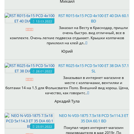
Михаил
RST R015 6x15 PCD 4x100 ET 40 DIA 60.1
BD
13.03.2022
Заказал на Весту в Краснодар, пришли
очень быстро. вид отличный, все в
комплекте. Очень легкие подвеска отдыхает. Крышки колпачков
приклеил на клей дл..
Юрий
RST R025 6x15 PCD 5x100 ET 38 DIA 57.1
SL
28.01.2022
Заказывал в интернет магазине в
месте с колпачками, вентиляи и
болтами 14 на 1.5 для Фольксваген Поло. Внешний вид хорош. Цена,
качество, как говоритс..
Аркадий Тула
NEO N-V03-1875 7.5x18 PCD 5x114.3 ET
35 DIA 60.1 BD
23.01.2022
Покупал через интернет-магазин
производителя в мае 2019г. По