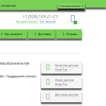
я оптовиков
Личный кабинет
+7 (928) 169-21-21
Интернет магазин
Опт: Виталий
0
Как заказать
Доставка
Отзывы
042-8520-634-5x108-
Качество дисков
Азов-Тэк
Добрый день! Сегодня
Четверг 6 августа 2026 г. П
Окрас дисков
Азов-Тэк
Доставка дисков