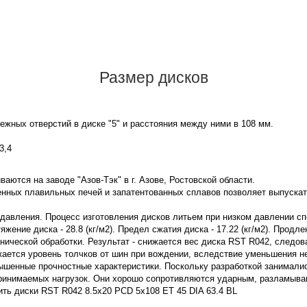
Размер дисков
жных отверстий в диске "5" и расстояния между ними в 108 мм.
3,4
аются на заводе "Азов-Тэк" в г. Азове, Ростовской области.
нных плавильных печей и запатентованных сплавов позволяет выпускат
 давления. Процесс изготовления дисков литьем при низком давлении с
ение диска - 28.8 (кг/м2). Предел сжатия диска - 17.22 (кг/м2). Продле
нической обработки. Результат - снижается вес диска RST R042, следо
жается уровень толчков от шин при вождении, вследствие уменьшения 
ышенные прочностные характеристики. Поскольку разработкой занимали
принимаемых нагрузок. Они хорошо сопротивляются ударным, разламы
ить диски RST R042 8.5x20 PCD 5x108 ET 45 DIA 63.4 BL