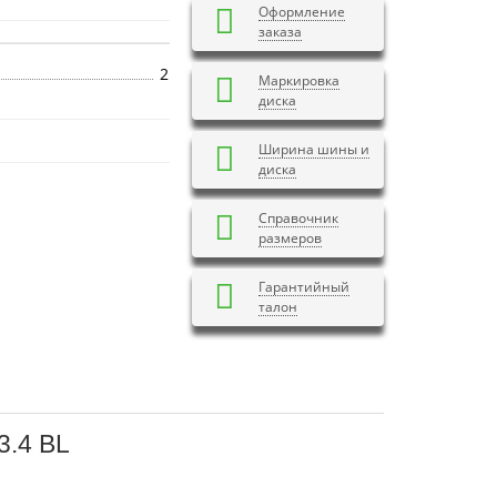
Оформление
заказа
2
Маркировка
диска
Ширина шины и
диска
Справочник
размеров
Гарантийный
талон
3.4 BL