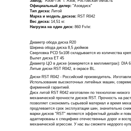
Завод:
"Азов-Тэк" г. Азов, Ростовская область
Официальный дилер:
"Азовдиск"
Тип диска:
Литой
Марка и модель дисков:
RST
R042
Вес диска:
14,51 кг.
Нагрузка на один диск:
860 Fv/кг.
Диаметр обода диска R20
Ширина обода диска 8,5 дюймов
Сверловка PCD 5x108 складывается из количества крепе
Вылет диска ET 45
Диаметр ЦО в диске (измеряется в миллиметрах): DIA 6
Литые диски RST R042, в окрасе BL.
Диски RST R042 - Российский производитель. Изготавлив
Использование высокоточных литейных машин, совреме
фирменной гарантией.
Диск литой RST R042 изготовлен по технологии низкого
механической прочности дисков RST. Прочность на растяж
позволяет сэкономить сырьевой материал и время меха
продлевается срок эксплуатации шин, значительно сни
марки дисков "RST" являются эффектный дизайн и пов
адаптированы к специфике отечественных дорог и вос
механической агрессии. У нас вы сможете недорого куп