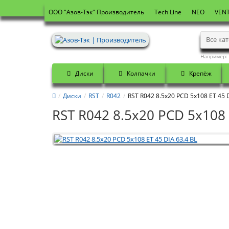
OOO "Азов-Тэк" Производитель
Tech Line
NEO
VENT
Все ка
Например:
Диски
Колпачки
Крепёж
Диски
RST
R042
RST R042 8.5x20 PCD 5x108 ET 45 D
RST R042 8.5x20 PCD 5x108 