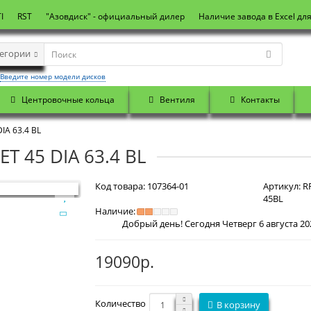
I
RST
"Азовдиск" - официальный дилер
Наличие завода в Excel дл
тегории
Введите номер модели дисков
Центровочные кольца
Вентиля
Контакты
IA 63.4 BL
ET 45 DIA 63.4 BL
Код товара:
107364-01
Артикул:
RR
45BL
Наличие:
19090р.
Количество
В корзину