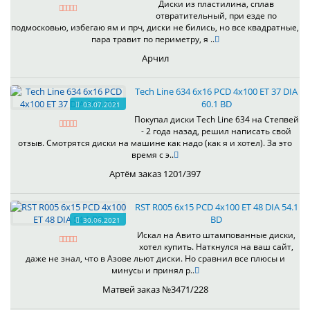
Диски из пластилина, сплав
отвратительный, при езде по
подмосковью, избегаю ям и прч, диски не бились, но все квадратные,
пара травит по периметру, я ..
Арчил
Tech Line 634 6x16 PCD 4x100 ET 37 DIA
60.1 BD
03.07.2021
Покупал диски Tech Line 634 на Степвей
- 2 года назад, решил написать свой
отзыв. Смотрятся диски на машине как надо (как я и хотел). За это
время с э..
Артём заказ 1201/397
RST R005 6x15 PCD 4x100 ET 48 DIA 54.1
BD
30.06.2021
Искал на Авито штампованные диски,
хотел купить. Наткнулся на ваш сайт,
даже не знал, что в Азове льют диски. Но сравнил все плюсы и
минусы и принял р..
Матвей заказ №3471/228