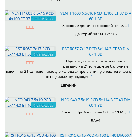
VENTI 1603 6.5x16 PCD 4x100 ET 37 DIA
60.1 BD
30.11.2022
Хорошие диски по хорошей цене. ..
Дмитрий заказ 1241/5
RST R057 7x17 PCD 5x114.3 ET 50 DIA
67.1 BD
19.10.2022
Один недостаток-штатный ключ
мазда-6 на 21 или другие балонные
ключи на 21 сдирают краску в колодцах крепления у внешнего края,
но по диаметру подходя..
Евгений
NEO 940 7.5x19 PCD 5x114.3 ET 40 DIA
60.1 BD
24.07.2022
Супер! https://youtu.be/7j60Im72hMg..
RAV4
RST R015 6x15 PCD 4x100 ET 40 DIA 60.1