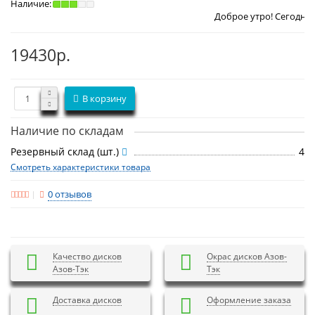
Наличие:
Доброе утро! Сегодня
Воскресенье 9
19430р.
В корзину
Наличие по складам
Резервный склад (шт.)
4
Смотреть характеристики товара
0 отзывов
Качество дисков
Окрас дисков Азов-
Азов-Тэк
Тэк
Доставка дисков
Оформление заказа