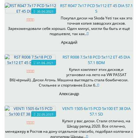
RST R047 7x17 PCD 5x112 ET 45 DIA 57.1
S
30.06.2021
Покупал диски на Skoda Yeti так как это
точная копия заводских дисков.
Зарекомендовали себя хорошо. Один минус, могли бы быть и ещё
подешевле, так как..
Аркадий
RST R008 7.5x18 PCD 5x112 ET 45 DIA
57.1 BDM
01.06.2021
Купил комплект этих дисков,и
установил на лето на VW PASSAT
B6(чёрный). Диски Агонь. Машина выглядеть стала бомбически.
Стильнее и спортивнее.Если б..
Александр
VENTI 1505 6x15 PCD 5x100 ET 38 DIA
57.1 SD
22.05.2021
Купил у вас диски. Стали отлично, на
Шкоду рапид 2020. Все отлично,
менеджеру в Ростов на дону отдельное спасибо, подобрал колпачки с
логотипом Шкоды,..