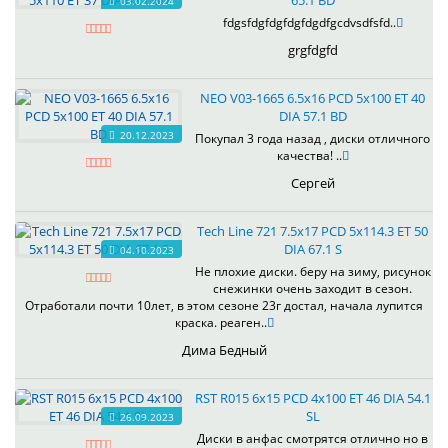
65.1 BD
03.02.2024
fdgsfdgfdgfdgfdgdfgcdvsdfsfd..
grgfdgfd
NEO V03-1665 6.5x16 PCD 5x100 ET 40
DIA 57.1 BD
20.12.2023
Покупал 3 года назад , диски отличного
качества! ..
Сергей
Tech Line 721 7.5x17 PCD 5x114.3 ET 50
DIA 67.1 S
04.10.2023
Не плохие диски. беру на зиму, рисунок
снежинки очень заходит в сезон.
Отработали почти 10лет, в этом сезоне 23г достал, начала лупится
краска. реаген..
Дима Бедный
RST R015 6x15 PCD 4x100 ET 46 DIA 54.1
SL
26.09.2023
Диски в анфас смотрятся отлично но в