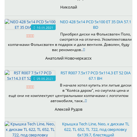
Николай
NEO 428 5x14 PCD 5x100 ET 35 DIA 57.1
BD
10.05.2021
Приобрел диски на Фольксваген Поло,
смотрятся на отлично. Укомплектовали
колпачками Фольксваген в подарок и дали вентиля. Доволен, буду
вас рекомендов..
Анатолий Новочеркасск
RST R007 7.5x17 PCD 5x114.3 ET 52 DIA
67.1 BH
09.05.2021
В начале хотел купить эти литые диски
в "Колёса даром", но смутила цена и
ещё они не комплектуют центральными колпачками с логотипом
автомобиля, такж..
Алексей Рудов
Крышка Tech Line, Neo, к дискам TL
622, TL 652, TL 722, под сверловку
6х139.7, блестящий