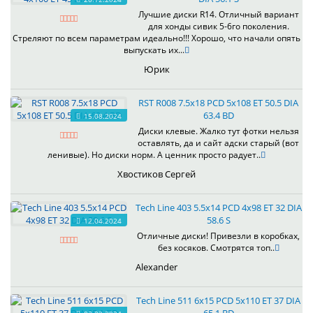
Лучшие диски R14. Отличный вариант
для хонды сивик 5-6го поколения.
Стреляют по всем параметрам идеально!!! Хорошо, что начали опять
выпускать их...
Юрик
RST R008 7.5x18 PCD 5x108 ET 50.5 DIA
63.4 BD
15.08.2024
Диски клевые. Жалко тут фотки нельзя
оставлять, да и сайт адски старый (вот
ленивые). Но диски норм. А ценник просто радует..
Хвостиков Сергей
Tech Line 403 5.5x14 PCD 4x98 ET 32 DIA
58.6 S
12.04.2024
Отличные диски! Привезли в коробках,
без косяков. Смотрятся топ..
Alexander
Tech Line 511 6x15 PCD 5x110 ET 37 DIA