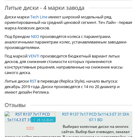
Литые диски - 4 марки завода
Диски марки
Tech Line
имеют широкий модельный ряд,
ориентированный на средний ценовой сегмент. Теч Лайн - первая
марка Азовских дисков.
Под брендом
NEO
производятся колеса с параметрами,
аналогичными параметрам колес, устанавливаемым заводами-
производителями.
Под маркой
VENTI
производится бюджетный вариант литых
дисков, для снижения стоимости которых применяются
конструктивные решения, направленные на снижение массы
самого диска.
Литые диски
RST
в переводе (Replica Style), начало выпуска:
декабрь 2019 года. Диски производятся с 14 по 20 диаметр и
имеют дизайн Реплика.
Отзывы
RST R137 7x17 PCD 5x114.3 ET 31 DIA
67.1 BD
29.12.2025
Выбирал колесные диски на многих
сайтах. Выбор был очевиден, заказал
диски на сайте производителя. В начале заказал на маркетплэйсе, но