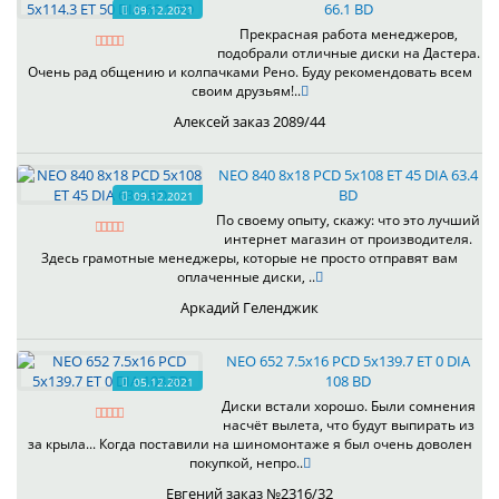
66.1 BD
09.12.2021
Прекрасная работа менеджеров,
подобрали отличные диски на Дастера.
Очень рад общению и колпачками Рено. Буду рекомендовать всем
своим друзьям!..
Алексей заказ 2089/44
NEO 840 8x18 PCD 5x108 ET 45 DIA 63.4
BD
09.12.2021
По своему опыту, скажу: что это лучший
интернет магазин от производителя.
Здесь грамотные менеджеры, которые не просто отправят вам
оплаченные диски, ..
Аркадий Геленджик
NEO 652 7.5x16 PCD 5x139.7 ET 0 DIA
108 BD
05.12.2021
Диски встали хорошо. Были сомнения
насчёт вылета, что будут выпирать из
за крыла... Когда поставили на шиномонтаже я был очень доволен
покупкой, непро..
Евгений заказ №2316/32