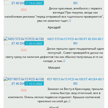
BD
13.05.2022
Диски красивые, влюбился с первого
взгляда! При покупке, везде как
назойливая реклама "перед отправкой все тщательно проверяется",
увы не замелил тщат..
Аркадий
NEO 573 6x15 PCD 4x100 ET 45 DIA 60.1
BD
20.03.2022
Диски пришли один поцарапаный один
погнутый . Совет проверяйте диски на
свету сразу на наличие дефектов так как обычно получаешь в тк на
складе ,а там..
Михаил
RST R015 6x15 PCD 4x100 ET 40 DIA 60.1
BD
13.03.2022
Заказал на Весту в Краснодар, пришли
очень быстро. вид отличный, все в
комплекте. Очень легкие подвеска отдыхает. Крышки колпачков
приклеил на клей дл..
Юрий