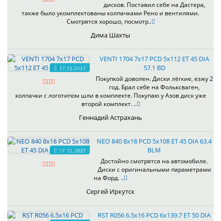
дисков. Поставил себе на Дастера,
также было укомплектованы колпачками Рено и вентилями.
Смотрятся хорошо, посмотр..
Дима Шахты
VENTI 1704 7x17 PCD 5x112 ET 45 DIA
57.1 BD
17.12.2021
Покупкой доволен. Диски лёгкие, езжу 2
год. Брал себе на Фольксваген,
колпачки с логотипом шли в комплекте. Покупаю у Азов диск уже
второй комплект. ..
Геннадий Астрахань
NEO 840 8x18 PCD 5x108 ET 45 DIA 63.4
BLM
17.12.2021
Достойно смотрятся на автомобиле.
Диски с оригинальными параметрами
на Форд. ..
Сергей Иркутск
RST R056 6.5x16 PCD 6x139.7 ET 50 DIA