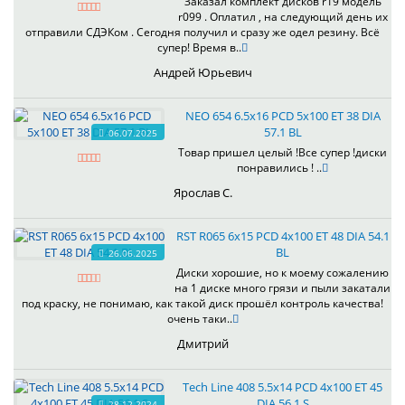
Заказал комплект дисков r19 модель
r099 . Оплатил , на следующий день их
отправили СДЭКом . Сегодня получил и сразу же одел резину. Всё
супер! Время в..
Андрей Юрьевич
NEO 654 6.5x16 PCD 5x100 ET 38 DIA
57.1 BL
06.07.2025
Товар пришел целый !Все супер !диски
понравились ! ..
Ярослав С.
RST R065 6x15 PCD 4x100 ET 48 DIA 54.1
BL
26.06.2025
Диски хорошие, но к моему сожалению
на 1 диске много грязи и пыли закатали
под краску, не понимаю, как такой диск прошёл контроль качества!
очень таки..
Дмитрий
Tech Line 408 5.5x14 PCD 4x100 ET 45
DIA 56.1 S
28.12.2024