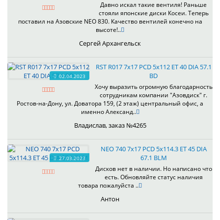
Давно искал такие вентиля! Раньше
стояли японские диски Косеи. Теперь
поставил на Азовские NEO 830. Качество вентилей конечно на
высоте!..
Сергей Архангельск
RST R017 7x17 PCD 5x112 ET 40 DIA 57.1
BD
02.04.2023
Хочу выразить огромную благодарность
сотрудникам компании "Азовдиск" г.
Ростов-на-Дону, ул. Доватора 159, (2 этаж) центральный офис, а
именно Александ..
Владислав, заказ №4265
NEO 740 7x17 PCD 5x114.3 ET 45 DIA
67.1 BLM
27.03.2023
Дисков нет в наличии. Но написано что
есть. Обновляйте статус наличия
товара пожалуйста ..
Антон