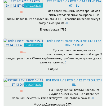
RST R019 7.5x19 PCD 5x114.3 ET 45 DIA
67.1 BL
15.03.2023
Для своей машины цвета гранат для
зимы хотела черные лакированные
диски. Взяла R019 в окрасе BL.Это ОЧЕНЬ красиво на белом снегу !
Живу в Сибири, пл..
Елена / заказ 4732
Tech Line 619 6.5x16 PCD 5x114.3 ET 46
DIA 67.1 BLM
07.12.2022
Тут кто то пишет что диски из
пластелина, это наговор чистой воды. Я
попадал раза три в ОЧень глубокие ямы, пробивало до кузова, диски
даже не погнули..
Вадим
RST R048 7x18 PCD 5x112 ET 43 DIA 57.1
BL
30.11.2022
На Шкоду Кадиак встали идеально!
Смущал вылет диска, но в итоге всё
хорошо! Посмотрим как в эксплуатации, ставлю пока 4) ..
Москва Даниил заказ 2474