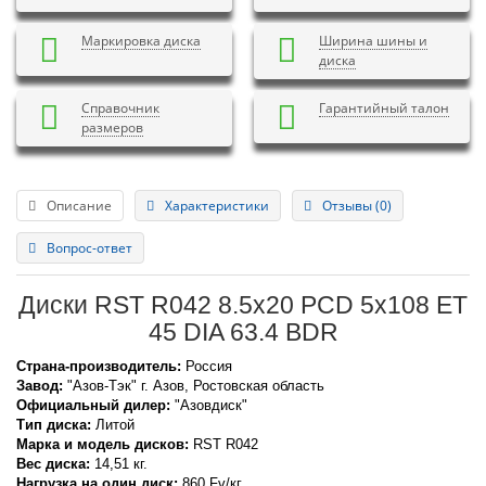
Маркировка диска
Ширина шины и
диска
Справочник
Гарантийный талон
размеров
Описание
Характеристики
Отзывы (0)
Вопрос-ответ
Диски RST R042 8.5x20 PCD 5x108 ET
45 DIA 63.4 BDR
Страна-производитель:
Россия
Завод:
"Азов-Тэк" г. Азов, Ростовская область
Официальный дилер:
"Азовдиск"
Тип диска:
Литой
Марка и модель дисков:
RST
R042
Вес диска:
14,51 кг.
Нагрузка на один диск:
860 Fv/кг.