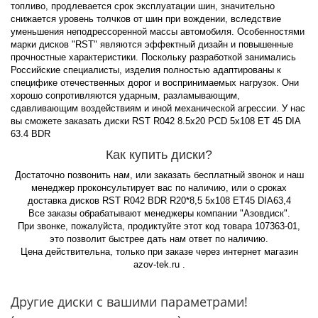
топливо, продлевается срок эксплуатации шин, значительно
снижается уровень толчков от шин при вождении, вследствие
уменьшения неподрессоренной массы автомобиля. Особенностями
марки дисков "RST" являются эффектный дизайн и повышенные
прочностные характеристики. Поскольку разработкой занимались
Российские специалисты, изделия полностью адаптированы к
специфике отечественных дорог и воспринимаемых нагрузок. Они
хорошо сопротивляются ударным, разламывающим,
сдавливающим воздействиям и иной механической агрессии. У нас
вы сможете заказать диски RST R042 8.5x20 PCD 5x108 ET 45 DIA
63.4 BDR
Как купить диски?
Достаточно позвонить нам, или заказать бесплатный звонок и наш
менеджер проконсультирует вас по наличию, или о сроках
доставка дисков RST R042 BDR R20*8,5 5x108 ET45 DIA63,4
Все заказы обрабатывают менеджеры компании "Азовдиск".
При звонке, пожалуйста, продиктуйте этот код товара 107363-01,
это позволит быстрее дать нам ответ по наличию.
Цена действительна, только при заказе через интернет магазин
azov-tek.ru .
Другие диски с вашими параметрами!