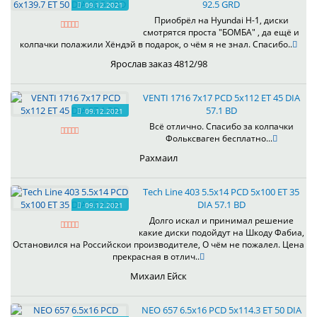
92.5 GRD
09.12.2021
Приобрёл на Hyundai H-1, диски
смотрятся проста "БОМБА" , да ещё и
колпачки полажили Хёндэй в подарок, о чём я не знал. Спасибо..
Ярослав заказ 4812/98
VENTI 1716 7x17 PCD 5x112 ET 45 DIA
57.1 BD
09.12.2021
Всё отлично. Спасибо за колпачки
Фольксваген бесплатно...
Рахмаил
Tech Line 403 5.5x14 PCD 5x100 ET 35
DIA 57.1 BD
09.12.2021
Долго искал и принимал решение
какие диски подойдут на Шкоду Фабиа,
Остановился на Российскои производителе, О чём не пожалел. Цена
прекрасная в отлич..
Михаил Ейск
NEO 657 6.5x16 PCD 5x114.3 ET 50 DIA