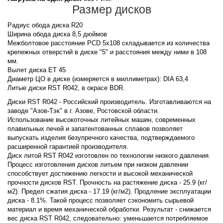
Размер дисков
Радиус обода диска R20
Ширина обода диска 8,5 дюймов
Межболтовое расстояние PCD 5x108 складывается из количества
крепежных отверстий в диске "5" и расстояния между ними в 108
мм.
Вылет диска ET 45
Диаметр ЦО в диске (измеряется в миллиметрах): DIA 63,4
Литые диски RST R042, в окрасе BDR.
Диски RST R042 - Российский производитель. Изготавливаются на
заводе "Азов-Тэк" в г. Азове, Ростовской области.
Использование высокоточных литейных машин, современных
плавильных печей и запатентованных сплавов позволяет
выпускать изделия безупречного качества, подтверждаемого
расширенной гарантией производителя.
Диск литой RST R042 изготовлен по технологии низкого давления.
Процесс изготовления дисков литьем при низком давлении
способствует достижению легкости и высокой механической
прочности дисков RST. Прочность на растяжение диска - 25.9 (кг/
м2). Предел сжатия диска - 17.19 (кг/м2). Продление эксплуатации
диска - 8.1%. Такой процесс позволяет сэкономить сырьевой
материал и время механической обработки. Результат - снижается
вес диска RST R042, следовательно: уменьшается потребляемое