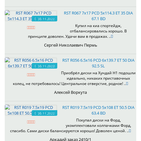
RST R067 7x17 PCD 5x114.3 ET 35 DIA
67.1 BD
30.11.2022
Купил на киа спортейдж,
отбалансировались хорошо. В
принципе доволен. Удачи вам в продажах. ..
Сергей Николаевич Пермь
RST R056 6.5x16 PCD 6x139.7 ET 50 DIA
92.5 SL
30.11.2022
Приобрёл диски на Хундай H1 подошли
идеально, никаких приставочных
колец, не потребовалось! Центральное отверстие, родное! ..
Алексей Воркута
RST R019 7.5x19 PCD 5x108 ET 50.5 DIA
63.4 BD
30.11.2022
Покупал диски на Форд,
укомплектовали колпачками Форд,
спасибо. Сами диски балансируются хорошо! Доволен ценой. ..
Аркадий заказ 2410/1