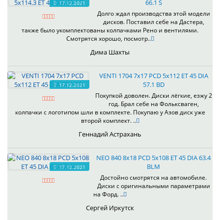
66.1 S
17.12.2021
Долго ждал производства этой модели
дисков. Поставил себе на Дастера,
также было укомплектованы колпачками Рено и вентилями.
Смотрятся хорошо, посмотр..
Дима Шахты
VENTI 1704 7x17 PCD 5x112 ET 45 DIA
57.1 BD
17.12.2021
Покупкой доволен. Диски лёгкие, езжу 2
год. Брал себе на Фольксваген,
колпачки с логотипом шли в комплекте. Покупаю у Азов диск уже
второй комплект. ..
Геннадий Астрахань
NEO 840 8x18 PCD 5x108 ET 45 DIA 63.4
BLM
17.12.2021
Достойно смотрятся на автомобиле.
Диски с оригинальными параметрами
на Форд. ..
Сергей Иркутск