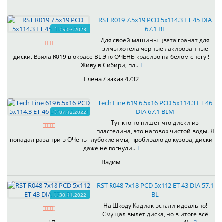
RST R019 7.5x19 PCD 5x114.3 ET 45 DIA
67.1 BL
15.03.2023
Для своей машины цвета гранат для
зимы хотела черные лакированные
диски. Взяла R019 в окрасе BL.Это ОЧЕНЬ красиво на белом снегу !
Живу в Сибири, пл..
Елена / заказ 4732
Tech Line 619 6.5x16 PCD 5x114.3 ET 46
DIA 67.1 BLM
07.12.2022
Тут кто то пишет что диски из
пластелина, это наговор чистой воды. Я
попадал раза три в ОЧень глубокие ямы, пробивало до кузова, диски
даже не погнули..
Вадим
RST R048 7x18 PCD 5x112 ET 43 DIA 57.1
BL
30.11.2022
На Шкоду Кадиак встали идеально!
Смущал вылет диска, но в итоге всё