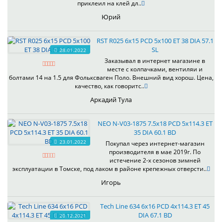
приклеил на клей дл..
Юрий
RST R025 6x15 PCD 5x100 ET 38 DIA 57.1
SL
28.01.2022
Заказывал в интернет магазине в
месте с колпачками, вентиляи и
болтами 14 на 1.5 для Фольксваген Поло. Внешний вид хорош. Цена,
качество, как говоритс..
Аркадий Тула
NEO N-V03-1875 7.5x18 PCD 5x114.3 ET
35 DIA 60.1 BD
23.01.2022
Покупал через интернет-магазин
производителя в мае 2019г. По
истечение 2-х сезонов зимней
эксплуатации в Томске, под лаком в районе крепежных отверсти..
Игорь
Tech Line 634 6x16 PCD 4x114.3 ET 45
DIA 67.1 BD
20.12.2021