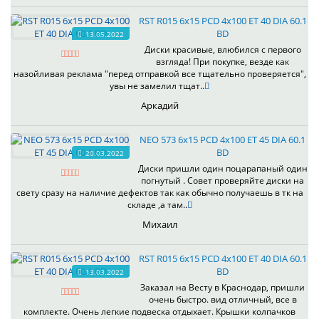
RST R015 6x15 PCD 4x100 ET 40 DIA 60.1
BD
13.05.2022
Диски красивые, влюбился с первого
взгляда! При покупке, везде как
назойливая реклама "перед отправкой все тщательно проверяется",
увы не замелил тщат..
Аркадий
NEO 573 6x15 PCD 4x100 ET 45 DIA 60.1
BD
20.03.2022
Диски пришли один поцарапаный один
погнутый . Совет проверяйте диски на
свету сразу на наличие дефектов так как обычно получаешь в тк на
складе ,а там..
Михаил
RST R015 6x15 PCD 4x100 ET 40 DIA 60.1
BD
13.03.2022
Заказал на Весту в Краснодар, пришли
очень быстро. вид отличный, все в
комплекте. Очень легкие подвеска отдыхает. Крышки колпачков