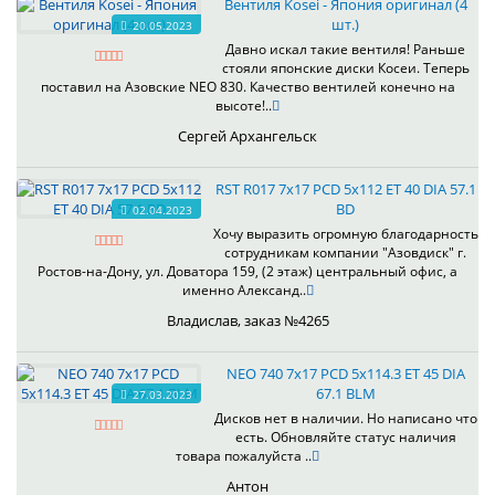
Вентиля Kosei - Япония оригинал (4
шт.)
20.05.2023
Давно искал такие вентиля! Раньше
стояли японские диски Косеи. Теперь
поставил на Азовские NEO 830. Качество вентилей конечно на
высоте!..
Сергей Архангельск
RST R017 7x17 PCD 5x112 ET 40 DIA 57.1
BD
02.04.2023
Хочу выразить огромную благодарность
сотрудникам компании "Азовдиск" г.
Ростов-на-Дону, ул. Доватора 159, (2 этаж) центральный офис, а
именно Александ..
Владислав, заказ №4265
NEO 740 7x17 PCD 5x114.3 ET 45 DIA
67.1 BLM
27.03.2023
Дисков нет в наличии. Но написано что
есть. Обновляйте статус наличия
товара пожалуйста ..
Антон