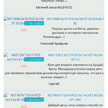
покупкой, непро..
Евгений заказ №2316/32
RST R006 6x16 PCD 4x100 ET 50 DIA 60.1
BL
05.12.2021
Покупал диски на Весту, доволен
дисками и интернет магазином.
Рекомендую...
Николай Арефьев
NEO 728 7.5x17 PCD 5x114.3 ET 45 DIA
67.1 S
14.09.2021
Взял для второго комплекта на Хундай
Крету. Менеджер уточнил марку авто
для проверки параметров дисков под конкретную машину, что уже о
многом говорит..
Сергей
RST R019 7.5x19 PCD 5x114.3 ET 45 DIA
67.1 BH
09.08.2021
Добрый день, хочу сказать спасибо за