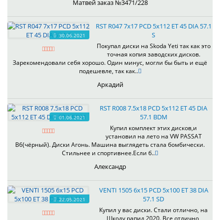
Матвей заказ №3471/228
RST R047 7x17 PCD 5x112 ET 45 DIA 57.1
S
30.06.2021
Покупал диски на Skoda Yeti так как это
точная копия заводских дисков.
Зарекомендовали себя хорошо. Один минус, могли бы быть и ещё
подешевле, так как..
Аркадий
RST R008 7.5x18 PCD 5x112 ET 45 DIA
57.1 BDM
01.06.2021
Купил комплект этих дисков,и
установил на лето на VW PASSAT
B6(чёрный). Диски Агонь. Машина выглядеть стала бомбически.
Стильнее и спортивнее.Если б..
Александр
VENTI 1505 6x15 PCD 5x100 ET 38 DIA
57.1 SD
22.05.2021
Купил у вас диски. Стали отлично, на
Шкоду рапид 2020. Все отлично,