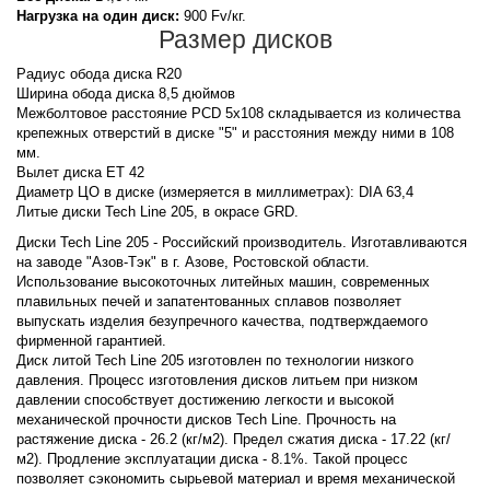
Нагрузка на один диск:
900 Fv/кг.
Размер дисков
Радиус обода диска R20
Ширина обода диска 8,5 дюймов
Межболтовое расстояние PCD 5x108 складывается из количества
крепежных отверстий в диске "5" и расстояния между ними в 108
мм.
Вылет диска ET 42
Диаметр ЦО в диске (измеряется в миллиметрах): DIA 63,4
Литые диски Tech Line 205, в окрасе GRD.
Диски Tech Line 205 - Российский производитель. Изготавливаются
на заводе "Азов-Тэк" в г. Азове, Ростовской области.
Использование высокоточных литейных машин, современных
плавильных печей и запатентованных сплавов позволяет
выпускать изделия безупречного качества, подтверждаемого
фирменной гарантией.
Диск литой Tech Line 205 изготовлен по технологии низкого
давления. Процесс изготовления дисков литьем при низком
давлении способствует достижению легкости и высокой
механической прочности дисков Tech Line. Прочность на
растяжение диска - 26.2 (кг/м2). Предел сжатия диска - 17.22 (кг/
м2). Продление эксплуатации диска - 8.1%. Такой процесс
позволяет сэкономить сырьевой материал и время механической