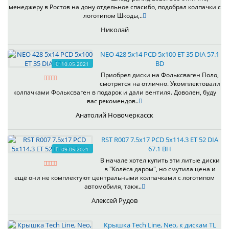
менеджеру в Ростов на дону отдельное спасибо, подобрал колпачки с
логотипом Шкоды,..
Николай
NEO 428 5x14 PCD 5x100 ET 35 DIA 57.1
BD
10.05.2021
Приобрел диски на Фольксваген Поло,
смотрятся на отлично. Укомплектовали
колпачками Фольксваген в подарок и дали вентиля. Доволен, буду
вас рекомендов..
Анатолий Новочеркасск
RST R007 7.5x17 PCD 5x114.3 ET 52 DIA
67.1 BH
09.05.2021
В начале хотел купить эти литые диски
в "Колёса даром", но смутила цена и
ещё они не комплектуют центральными колпачками с логотипом
автомобиля, такж..
Алексей Рудов
Крышка Tech Line, Neo, к дискам TL