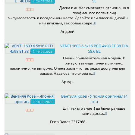
SL
26.09.2023
Диски в анфас смотрятся отлично но в
профиль всё портит вид
выпукловатость в посадочном месте. Делайте или плоский дизайн
или впуклый, так более совре..
Андрей
VENTI 1603 6.5x16 PCD 4x98 ET 38 DIA
58.6 BL
19.09.2023
Очень привлекательная модель. В
живую выглядят очень стильно,
лаконично, не вычурно. Очень жаль что так редко доступны для
заказа. Надеюсь что снова п..
Артур.
Вентиля Kosei - Япония оригинал (4
шт.)
18.06.2023
Для тех кто знает! да были раньше
такие диски..
Егор Заказ 2317/68