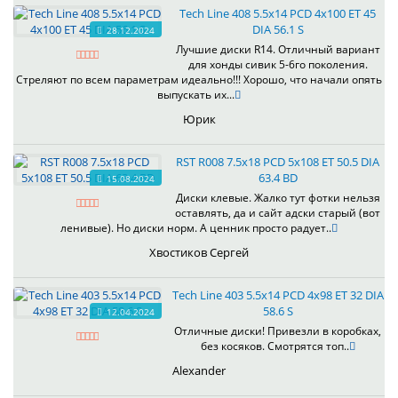
Tech Line 408 5.5x14 PCD 4x100 ET 45
DIA 56.1 S
28.12.2024
Лучшие диски R14. Отличный вариант
для хонды сивик 5-6го поколения.
Стреляют по всем параметрам идеально!!! Хорошо, что начали опять
выпускать их...
Юрик
RST R008 7.5x18 PCD 5x108 ET 50.5 DIA
63.4 BD
15.08.2024
Диски клевые. Жалко тут фотки нельзя
оставлять, да и сайт адски старый (вот
ленивые). Но диски норм. А ценник просто радует..
Хвостиков Сергей
Tech Line 403 5.5x14 PCD 4x98 ET 32 DIA
58.6 S
12.04.2024
Отличные диски! Привезли в коробках,
без косяков. Смотрятся топ..
Alexander