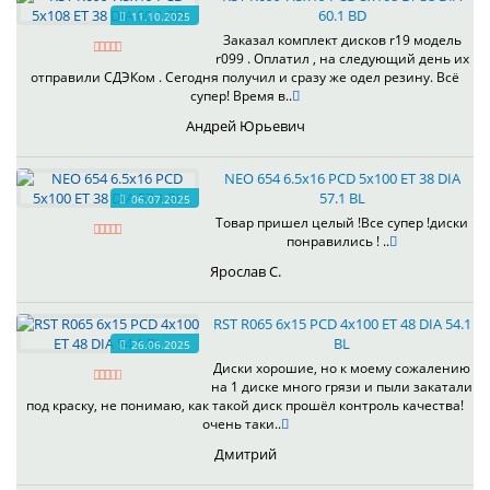
60.1 BD
11.10.2025
Заказал комплект дисков r19 модель
r099 . Оплатил , на следующий день их
отправили СДЭКом . Сегодня получил и сразу же одел резину. Всё
супер! Время в..
Андрей Юрьевич
NEO 654 6.5x16 PCD 5x100 ET 38 DIA
57.1 BL
06.07.2025
Товар пришел целый !Все супер !диски
понравились ! ..
Ярослав С.
RST R065 6x15 PCD 4x100 ET 48 DIA 54.1
BL
26.06.2025
Диски хорошие, но к моему сожалению
на 1 диске много грязи и пыли закатали
под краску, не понимаю, как такой диск прошёл контроль качества!
очень таки..
Дмитрий