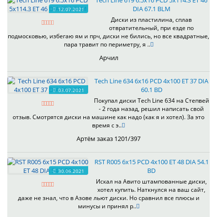
Tech Line 619 6.5x16 PCD 5x114.3 ET 46
DIA 67.1 BLM
12.07.2021
Диски из пластилина, сплав
отвратительный, при езде по
подмосковью, избегаю ям и прч, диски не бились, но все квадратные,
пара травит по периметру, я ..
Арчил
Tech Line 634 6x16 PCD 4x100 ET 37 DIA
60.1 BD
03.07.2021
Покупал диски Tech Line 634 на Степвей
- 2 года назад, решил написать свой
отзыв. Смотрятся диски на машине как надо (как я и хотел). За это
время с э..
Артём заказ 1201/397
RST R005 6x15 PCD 4x100 ET 48 DIA 54.1
BD
30.06.2021
Искал на Авито штампованные диски,
хотел купить. Наткнулся на ваш сайт,
даже не знал, что в Азове льют диски. Но сравнил все плюсы и
минусы и принял р..