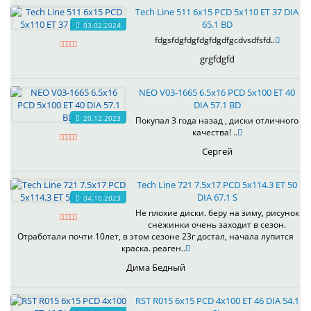
Tech Line 511 6x15 PCD 5x110 ET 37 DIA
65.1 BD
03.02.2024
fdgsfdgfdgfdgfdgdfgcdvsdfsfd..
grgfdgfd
NEO V03-1665 6.5x16 PCD 5x100 ET 40
DIA 57.1 BD
20.12.2023
Покупал 3 года назад , диски отличного
качества! ..
Сергей
Tech Line 721 7.5x17 PCD 5x114.3 ET 50
DIA 67.1 S
04.10.2023
Не плохие диски. беру на зиму, рисунок
снежинки очень заходит в сезон.
Отработали почти 10лет, в этом сезоне 23г достал, начала лупится
краска. реаген..
Дима Бедный
RST R015 6x15 PCD 4x100 ET 46 DIA 54.1