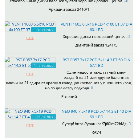
спасибо. Сами диски балансируются хорошо! Доволен ценой. ..
Аркадий заказ 2410/1
VENTI 1603 6.5x16 PCD 4x100 ET 37 DIA
60.1 BD
30.11.2022
Хорошие диски по хорошей цене. ..
Дмитрий заказ 1241/5
RST R057 7x17 PCD 5x114.3 ET 50 DIA
67.1 BD
19.10.2022
Один недостаток-штатный ключ
мазда-6 на 21 или другие балонные
ключи на 21 сдирают краску в колодцах крепления у внешнего края,
но по диаметру подходя..
Евгений
NEO 940 7.5x19 PCD 5x114.3 ET 40 DIA
60.1 BD
24.07.2022
Супер! https://youtu.be/7j60Im72hMg..
RAV4