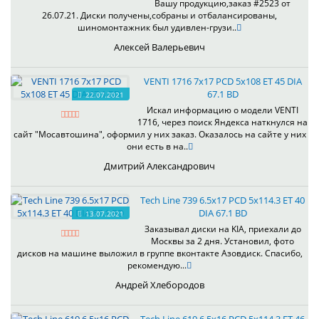
Вашу продукцию,заказ #2523 от
26.07.21. Диски получены,собраны и отбалансированы,
шиномонтажник был удивлен-грузи..
Алексей Валерьевич
VENTI 1716 7x17 PCD 5x108 ET 45 DIA
67.1 BD
22.07.2021
Искал информацию о модели VENTI
1716, через поиск Яндекса наткнулся на
сайт "Мосавтошина", оформил у них заказ. Оказалось на сайте у них
они есть в на..
Дмитрий Александрович
Tech Line 739 6.5x17 PCD 5x114.3 ET 40
DIA 67.1 BD
13.07.2021
Заказывал диски на KIA, приехали до
Москвы за 2 дня. Установил, фото
дисков на машине выложил в группе вконтакте Азовдиск. Спасибо,
рекомендую...
Андрей Хлебородов