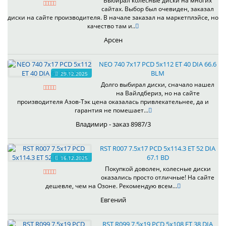
Выбирал колесные диски на многих
сайтах. Выбор был очевиден, заказал
диски на сайте производителя. В начале заказал на маркетплэйсе, но
качество там и..
Арсен
NEO 740 7x17 PCD 5x112 ET 40 DIA 66.6
BLM
29.12.2025
Долго выбирал диски, сначало нашел
на Вайлдбериз, но на сайте
производителя Азов-Тэк цена оказалась привлекательнее, да и
гарантия не помешает...
Владимир - заказ 8987/3
RST R007 7.5x17 PCD 5x114.3 ET 52 DIA
67.1 BD
16.12.2025
Покупкой доволен, колесные диски
оказались просто отличные! На сайте
дешевле, чем на Озоне. Рекомендую всем...
Евгений
RST R099 7.5x19 PCD 5x108 ET 38 DIA