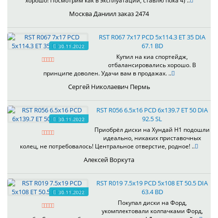
хорошо! Посмотрим как в эксплуатации, ставлю пока 4) ..
Москва Даниил заказ 2474
RST R067 7x17 PCD 5x114.3 ET 35 DIA
67.1 BD
30.11.2022
Купил на киа спортейдж,
отбалансировались хорошо. В
принципе доволен. Удачи вам в продажах. ..
Сергей Николаевич Пермь
RST R056 6.5x16 PCD 6x139.7 ET 50 DIA
92.5 SL
30.11.2022
Приобрёл диски на Хундай H1 подошли
идеально, никаких приставочных
колец, не потребовалось! Центральное отверстие, родное! ..
Алексей Воркута
RST R019 7.5x19 PCD 5x108 ET 50.5 DIA
63.4 BD
30.11.2022
Покупал диски на Форд,
укомплектовали колпачками Форд,