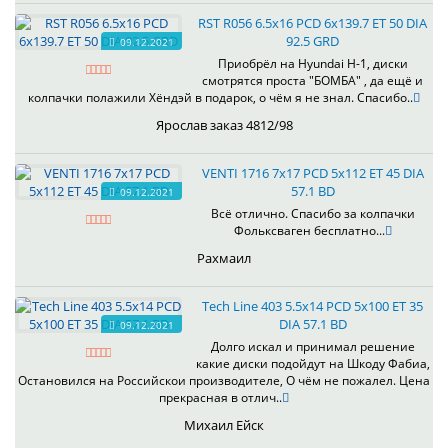
RST R056 6.5x16 PCD 6x139.7 ET 50 DIA
92.5 GRD
09.12.2021
Приобрёл на Hyundai H-1, диски
смотрятся проста "БОМБА" , да ещё и
колпачки полажили Хёндэй в подарок, о чём я не знал. Спасибо..
Ярослав заказ 4812/98
VENTI 1716 7x17 PCD 5x112 ET 45 DIA
57.1 BD
09.12.2021
Всё отлично. Спасибо за колпачки
Фольксваген бесплатно...
Рахмаил
Tech Line 403 5.5x14 PCD 5x100 ET 35
DIA 57.1 BD
09.12.2021
Долго искал и принимал решение
какие диски подойдут на Шкоду Фабиа,
Остановился на Российскои производителе, О чём не пожалел. Цена
прекрасная в отлич..
Михаил Ейск