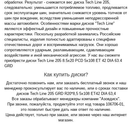
обработки. Результат - снижается вес диска Tech Line 205,
следовательно: уменьшается потребляемое топливо, продлевается
срок эксплуатации шин, значительно снижается уровень толчков от
шин при вождении, вследствие уменьшения неподрессоренной
массы автомобиля. Особенностями марки дисков "Tech Line"
являются эффектный дизайн и повышенные прочностные
характеристики. Поскольку разработкой занимались Российские
специалисты, изделия полностью адаптированы к специфике
отечественных дорог и воспринимаемых нагрузок. Они хорошо
сопротивляются ударным, разламывающим, сдавливающим
воздействиям и иной механической агрессии. У нас вы сможете
приобрести диски Tech Line 205 8.5x20 PCD 5x108 ET 42 DIA 63.4
GRD
Как купить диски?
Достаточно позвонить нам, или заказать бесплатный звонок и наш
менеджер проконсультирует вас по наличию, или о сроках поставки
дисков Tech Line 205 GRD R20*8,5 5x108 ET42 DIA 63,4
Все заказы обрабатывают менеджеры компании "Азовдиск".
При звонке, пожалуйста, продиктуйте этот код товара 106706-01,
это позволит быстрее дать нам ответ по наличию.
Цена действует, только при заказе, или звонке через наш интернет
магазин.