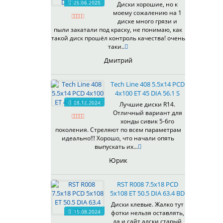
26.06.2025
Диски хорошие, но к
538
моему сожалению на 1
539
диске много грязи и
540
пыли закатали под краску, не понимаю, как
такой диск прошёл контроль качества! очень
541
таки..
543
Дмитрий
544
545
Tech Line 408 5.5x14 PCD
546
4x100 ET 45 DIA 56.1 S
547
28.12.2024
Лучшие диски R14.
548
Отличный вариант для
573
хонды сивик 5-6го
поколения. Стреляют по всем параметрам
574
идеально!!! Хорошо, что начали опять
575
выпускать их...
576
Юрик
600
602
RST R008 7.5x18 PCD
604
5x108 ET 50.5 DIA 63.4 BD
607
Диски клевые. Жалко тут
614
15.08.2024
фотки нельзя оставлять,
618
да и сайт адски старый