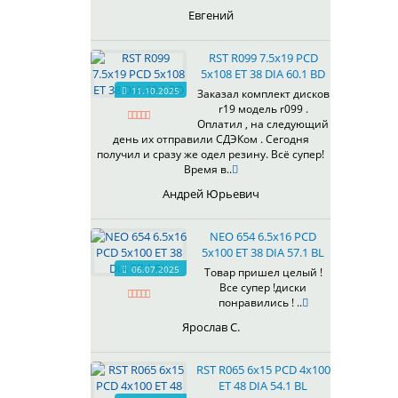
435
Евгений
437
438
RST R099 7.5x19 PCD
503
5x108 ET 38 DIA 60.1 BD
505
11.10.2025
Заказал комплект дисков
r19 модель r099 .
508
Оплатил , на следующий
509
день их отправили СДЭКом . Сегодня
511
получил и сразу же одел резину. Всё супер!
Время в..
523
524
Андрей Юрьевич
526
528
NEO 654 6.5x16 PCD
529
5x100 ET 38 DIA 57.1 BL
530
06.07.2025
Товар пришел целый !
Все супер !диски
531
понравились ! ..
532
Ярослав С.
534
535
RST R065 6x15 PCD 4x100
536
ET 48 DIA 54.1 BL
537