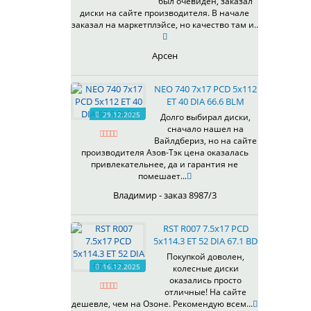
был очевиден, заказал
344
69,1
MGM
диски на сайте производителя. В начале
401
70,1
заказал на маркетплэйсе, но качество там и..
OrD
403
70,3
S
405
71,1
Арсен
SD
406
71.6
SL
408
72,6
NEO 740 7x17 PCD 5x112
W
410
73,1
ET 40 DIA 66.6 BLM
WB
29.12.2025
411
74,1
Долго выбирал диски,
WD
сначало нашел на
414
75.1
Вайлдбериз, но на сайте
415
77,8
производителя Азов-Тэк цена оказалась
417
78.1
привлекательнее, да и гарантия не
помешает...
418
84,1
420
92,5
Владимир - заказ 8987/3
422
95,1
423
98
RST R007 7.5x17 PCD
5x114.3 ET 52 DIA 67.1 BD
426
98,1
428
Покупкой доволен,
16.12.2025
колесные диски
429
оказались просто
430
отличные! На сайте
433
дешевле, чем на Озоне. Рекомендую всем...