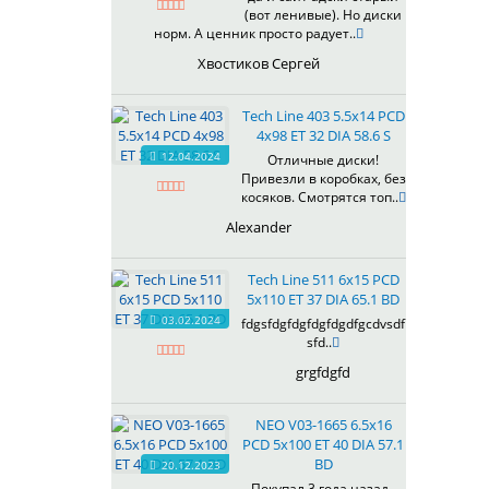
(вот ленивые). Но диски
619
норм. А ценник просто радует..
622
Хвостиков Сергей
623
624
Tech Line 403 5.5x14 PCD
625
4x98 ET 32 DIA 58.6 S
626
12.04.2024
Отличные диски!
628
Привезли в коробках, без
629
косяков. Смотрятся топ..
630
Alexander
632
633
Tech Line 511 6x15 PCD
634
5x110 ET 37 DIA 65.1 BD
635
03.02.2024
fdgsfdgfdgfdgfdgdfgcdvsdf
637
sfd..
638
grgfdgfd
639
640
NEO V03-1665 6.5x16
641
PCD 5x100 ET 40 DIA 57.1
642
BD
20.12.2023
643
Покупал 3 года назад ,