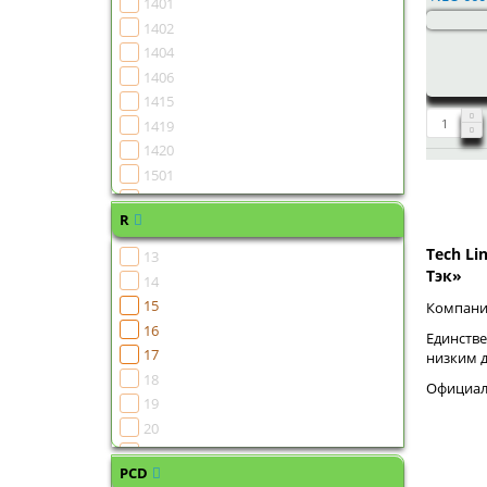
1401
1402
1404
1406
1415
1419
1420
1501
1502
R
1504
1505
Tech Li
13
1506
Тэк»
14
1507
15
Компания
1508
16
Единстве
1510
17
низким 
1511
18
Официаль
1513
19
1515
20
1516
21
1518
PCD
22