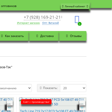
я оптовиков
Личный кабинет
+7 (928) 169-21-21
Интернет магазин
Опт: Виталий
0
Как заказать
Доставка
Отзывы
зов-Тэк"
Показать:
Снят с производства!
T 40 DIA
Tech Line 719 7x17 PCD 5x108 ET 49 DIA 67.1