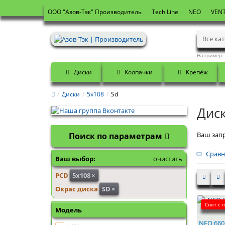
OOO "Азов-Тэк" Производитель
Tech Line
NEO
VENT
Все ка
Например:
Диски
Колпачки
Крепёж
Диски
5x108
Sd
Диск
Ваш запр
Поиск по параметрам
Сравн
Ваш выбор:
очистить
PCD
5x108
×
Окрас диска
SD
×
Снят с 
Модель
NEO 660 