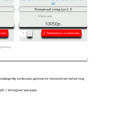
SD
Резервный склад (шт.):
0
Наличие:
10050р.
ичии
Уведомить о наличии
страниц)
изводству колесных дисков по технологии литья под
йт | Интернет магазин