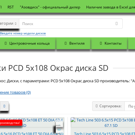
I
RST
"Азовдиск" - официальный дилер
Наличие завода в Excel дл
тегории
Введите номер модели дисков
Центровочные кольца
Вентиля
Контакты
и PCD 5x108 Окрас диска SD
ос: Диски, с параметрами: PCD 5x108 Окрас диска SD производитель: "А
ение товаров (0)
Сортировка:
производства!
6.5x16 PCD 5x108 ET 50 DIA 63.4 SD
Tech Line 503 6.5x15 PCD 5x108 E