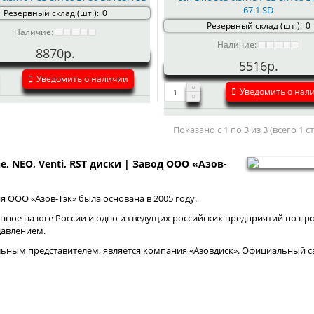
67.1 SD
Резервный склад (шт.):
0
Резервный склад (шт.):
0
Наличие:
Наличие:
8870р.
5516р.
Уведомить о наличии
Уведомить о нал
Показано с 1 по 3 из 3 (всего 1 
ne, NEO, Venti, RST диски | Завод ООО «Азов-
 ООО «Азов-Тэк» была основана в 2005 году.
нное на юге России и одно из ведущих российских предприятий по про
давлением.
ным представителем, является компания «Азовдиск». Официальный са