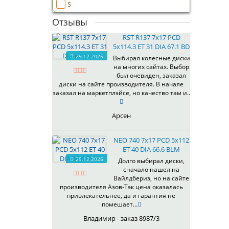
S
Отзывы
RST R137 7x17 PCD
5x114.3 ET 31 DIA 67.1 BD
29.12.2025
Выбирал колесные диски
на многих сайтах. Выбор
был очевиден, заказал
диски на сайте производителя. В начале
заказал на маркетплэйсе, но качество там и..
Арсен
NEO 740 7x17 PCD 5x112
ET 40 DIA 66.6 BLM
29.12.2025
Долго выбирал диски,
сначало нашел на
Вайлдбериз, но на сайте
производителя Азов-Тэк цена оказалась
привлекательнее, да и гарантия не
помешает...
Владимир - заказ 8987/3