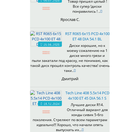
06.07.2025
Товар пришел целый !
Все супер !диски
понравились ! ..
Ярослав С.
RST R065 6x15 PCD 4x100
ET 48 DIA 54.1 BL
26.06.2025
Диски хорошие, но к
моему сожалению на 1
диске много грязи и
пыли закатали под краску, не понимаю, как
такой диск прошёл контроль качества! очень
таки..
Дмитрий
Tech Line 408 5.5x14 PCD
4x100 ET 45 DIA 56.1 S
28.12.2024
Лучшие диски R14.
Отличный вариант для
хонды сивик 5-6го
поколения. Стреляют по всем параметрам
идеально!!! Хорошо, что начали опять
выпускать их...