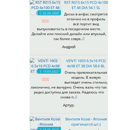
RST R015 6x15 PCD 4x100
ET 46 DIA 54.1 SL
26.09.2023
Диски в анфас смотрятся
отлично но в профиль
всё портит вид
выпукловатость в посадочном месте.
Делайте или плоский дизайн или впуклый,
так более совре..
Андрей
VENTI 1603 6.5x16 PCD
4x98 ET 38 DIA 58.6 BL
19.09.2023
Очень привлекательная
модель. В живую
выглядят очень стильно,
лаконично, не вычурно. Очень жаль что так
редко доступны для заказа. Надеюсь что
снова п..
Артур.
Вентиля Kosei - Япония
оригинал (4 шт.)
18.06.2023