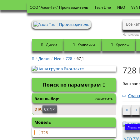
OOO "Азов-Тэк" Производитель
Tech Line
NEO
VENT
Все ка
Например:
Диски
Колпачки
Крепёж
Диски
Neo
728
67,1
728 
Ваш запр
Поиск по параметрам
Сравн
Ваш выбор:
очистить
DIA
67,1
×
Модель
Лидер п
728
NEO 728 