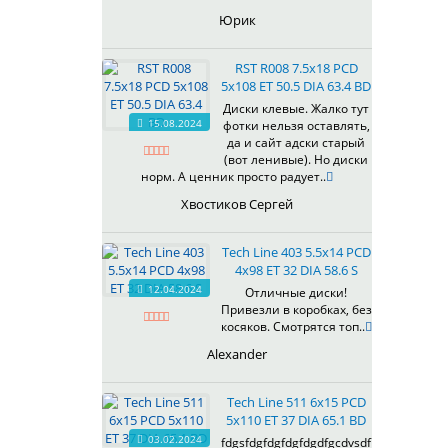
Юрик
RST R008 7.5x18 PCD
5x108 ET 50.5 DIA 63.4 BD
Диски клевые. Жалко тут
15.08.2024
фотки нельзя оставлять,
да и сайт адски старый
(вот ленивые). Но диски
норм. А ценник просто радует..
Хвостиков Сергей
Tech Line 403 5.5x14 PCD
4x98 ET 32 DIA 58.6 S
12.04.2024
Отличные диски!
Привезли в коробках, без
косяков. Смотрятся топ..
Alexander
Tech Line 511 6x15 PCD
5x110 ET 37 DIA 65.1 BD
03.02.2024
fdgsfdgfdgfdgfdgdfgcdvsdf