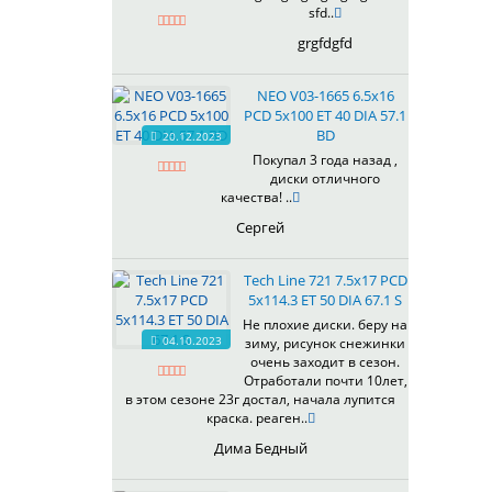
sfd..
grgfdgfd
NEO V03-1665 6.5x16
PCD 5x100 ET 40 DIA 57.1
BD
20.12.2023
Покупал 3 года назад ,
диски отличного
качества! ..
Сергей
Tech Line 721 7.5x17 PCD
5x114.3 ET 50 DIA 67.1 S
Не плохие диски. беру на
04.10.2023
зиму, рисунок снежинки
очень заходит в сезон.
Отработали почти 10лет,
в этом сезоне 23г достал, начала лупится
краска. реаген..
Дима Бедный