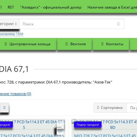
I
RST
"Азовдиск" - официальный дилер
Наличие завода в Excel дл
тегории
например 1504
Центровочные кольца
Вентиля
Контакты
DIA 67,1
ос: 728, с параметрами: DIA 67,1 производитель: "Азов-Тэк"
ение товаров (0)
Сортировка:
родаж!
Лидер продаж!
7.5x17 PCD 5x114.3 ET 45 DIA 67.1 S
NEO 728 7.5x17 PCD 5x114.3 ET 45 