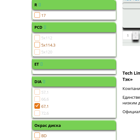
R
17
PCD
5x112
5x114.3
5x120
ET
Tech Li
Тэк»
DIA
Компания
57,1
Единстве
66,6
низким 
67,1
Официаль
72,6
Окрас диска
BD