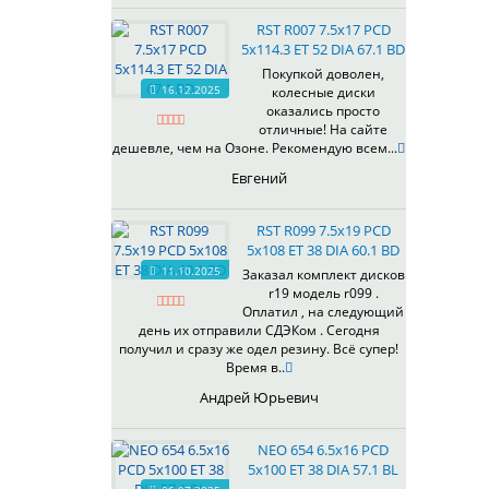
RST R007 7.5x17 PCD
5x114.3 ET 52 DIA 67.1 BD
Покупкой доволен,
16.12.2025
колесные диски
оказались просто
отличные! На сайте
дешевле, чем на Озоне. Рекомендую всем...
Евгений
RST R099 7.5x19 PCD
5x108 ET 38 DIA 60.1 BD
11.10.2025
Заказал комплект дисков
r19 модель r099 .
Оплатил , на следующий
день их отправили СДЭКом . Сегодня
получил и сразу же одел резину. Всё супер!
Время в..
Андрей Юрьевич
NEO 654 6.5x16 PCD
5x100 ET 38 DIA 57.1 BL