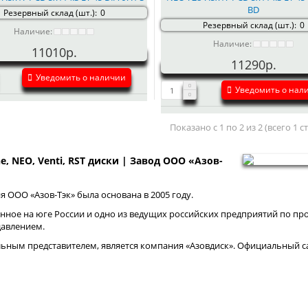
BD
Резервный склад (шт.):
0
Резервный склад (шт.):
0
Наличие:
Наличие:
11010р.
11290р.
Уведомить о наличии
Уведомить о нал
Показано с 1 по 2 из 2 (всего 1 
ne, NEO, Venti, RST диски | Завод ООО «Азов-
 ООО «Азов-Тэк» была основана в 2005 году.
нное на юге России и одно из ведущих российских предприятий по про
давлением.
ным представителем, является компания «Азовдиск». Официальный са