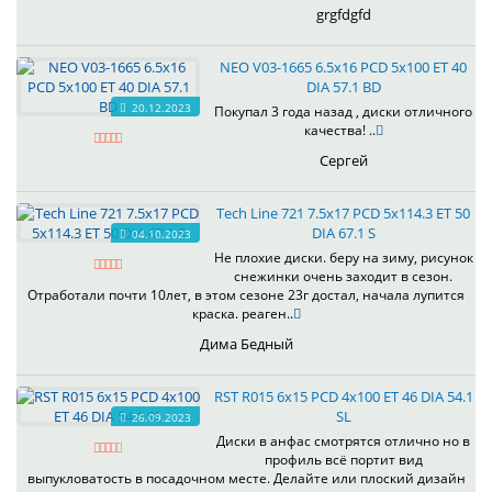
grgfdgfd
NEO V03-1665 6.5x16 PCD 5x100 ET 40
DIA 57.1 BD
20.12.2023
Покупал 3 года назад , диски отличного
качества! ..
Сергей
Tech Line 721 7.5x17 PCD 5x114.3 ET 50
DIA 67.1 S
04.10.2023
Не плохие диски. беру на зиму, рисунок
снежинки очень заходит в сезон.
Отработали почти 10лет, в этом сезоне 23г достал, начала лупится
краска. реаген..
Дима Бедный
RST R015 6x15 PCD 4x100 ET 46 DIA 54.1
SL
26.09.2023
Диски в анфас смотрятся отлично но в
профиль всё портит вид
выпукловатость в посадочном месте. Делайте или плоский дизайн