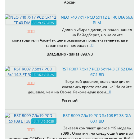
Арсен
NEO 740 7x17 PCD 5x112 ET 40 DIA 66.6
BLM
29.12.2025
Долго выбирал диски, сначало нашел
на Вайлдбериз, но на сайте
производителя Азов-Тэк цена оказалась привлекательнее, да и
гарантия не помешает...
Владимир - заказ 8987/3
RST R007 7.5x17 PCD 5x114.3 ET 52 DIA
67.1 BD
16.12.2025
Покупкой доволен, колесные диски
оказались просто отличные! На сайте
дешевле, чем на Озоне. Рекомендую всем...
Евгений
RST R099 7.5x19 PCD 5x108 ET 38 DIA
60.1 BD
11.10.2025
Заказал комплект дисков r19 модель
r099 . Оплатил , на следующий день их
отправили СДЭКом . Сегодня получил и сразу же одел резину. Всё