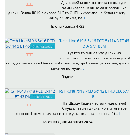
Для своей машины цвета гранат для
зимы хотела черные лакированные
диски. Взяла R019 в окрасе BL.Это ОЧЕНЬ красиво на белом снегу !
Живу в Сибири, пл..
Елена / заказ 4732
Tech Line 619 6.5x16 PCD 5x114.3 ET 46
DIA 67.1 BLM
07.12.2022
Тут кто то пишет что диски из
пластелина, это наговор чистой воды. Я
попадал раза три в ОЧень глубокие ямы, пробивало до кузова, диски
даже не погнули..
Вадим
RST R048 7x18 PCD 5x112 ET 43 DIA 57.1
BL
30.11.2022
На Шкоду Кадиак встали идеально!
Смущал вылет диска, но в итоге всё
хорошо! Посмотрим как в эксплуатации, ставлю пока 4) ..
Москва Даниил заказ 2474