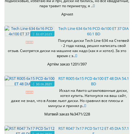
подмосковью, избегаю ям и прч, диски не бились, но все квадратные,
пара травит по периметру, я ..
Арчил
Tech Line 634 6x16 PCD 4x100 ET 37 DIA
60.1 BD
03.07.2021
Покупал диски Tech Line 634 на Степвей
- 2 года назад, решил написать свой
отзыв. Смотрятся диски на машине как надо (как я и хотел). За это
время с э..
Артём заказ 1201/397
RST R005 6x15 PCD 4x100 ET 48 DIA 54.1
BD
30.06.2021
Искал на Авито штампованные диски,
хотел купить. Наткнулся на ваш сайт,
даже не знал, что в Азове льют диски. Но сравнил все плюсы и
минусы и принял р..
Матвей заказ №3471/228
RST R047 7x17 PCD 5x112 ET 45 DIA 57.1
S