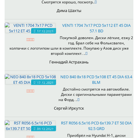
Смотрятся хорошо, посмотр..
Дима Шахты
VENTI 1704 7x17 PCD 5x112 ET 45 DIA
57.1 BD
17.12.2021
Покупкой доволен. Диски лёгкие, езжу 2
год. Брал себе на Фольксваген,
колпачки с логотипом шли в комплекте. Покупаю у Азов диск уже
второй комплект. ..
Геннадий Астрахань
NEO 840 8x18 PCD 5x108 ET 45 DIA 63.4
BLM
17.12.2021
Достойно смотрятся на автомобиле.
Диски с оригинальными параметрами
на Форд. ..
Сергей Иркутск
RST R056 6.5x16 PCD 6x139.7 ET 50 DIA
92.5 GRD
09.12.2021
Приобрёл на Hyundai H-1, диски