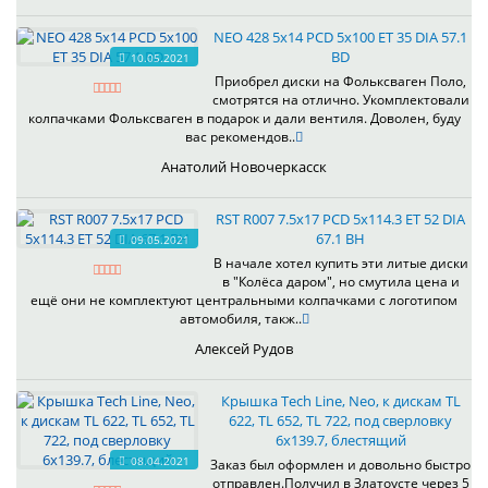
NEO 428 5x14 PCD 5x100 ET 35 DIA 57.1
BD
10.05.2021
Приобрел диски на Фольксваген Поло,
смотрятся на отлично. Укомплектовали
колпачками Фольксваген в подарок и дали вентиля. Доволен, буду
вас рекомендов..
Анатолий Новочеркасск
RST R007 7.5x17 PCD 5x114.3 ET 52 DIA
67.1 BH
09.05.2021
В начале хотел купить эти литые диски
в "Колёса даром", но смутила цена и
ещё они не комплектуют центральными колпачками с логотипом
автомобиля, такж..
Алексей Рудов
Крышка Tech Line, Neo, к дискам TL
622, TL 652, TL 722, под сверловку
6х139.7, блестящий
08.04.2021
Заказ был оформлен и довольно быстро
отправлен.Получил в Златоусте через 5