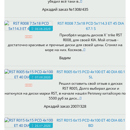
убедил всё таки в..
Аркадий заказ №1308/435
RST R008 7.5x18 PCD 5x114.3 ET 45 DIA
67.1 S
08.08.2020
Приобрёл модель дисков X`trike RST
R008, для своей KIA. Мой отзыв -
достаточно красивые и прочные диски для своей цены. Сгонял на
море на них. Косяков..
Вадим
RST R005 6x15 PCD 4x100 ET 40 DIA 60.1
SL
07.08.2020
Решил оставить свой отзыв о дисках
RST R005, Долго выбирал диски и
наткнулся на диски марки RST, в начале нашёл Реплику китайскую по
5500 руб за диск...
Аркадий заказ 2007/328
RST R015 6x15 PCD 4x100 ET 40 DIA 60.1
BD
25.07.2020