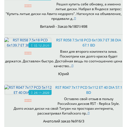
Решил купить себе обновку, а именно
литые диски. Набрал в Яндексе запрос:
"Купить литые диски на Авито недорого". Наткнулся на объявление,
продавали д..
Виталий - Заказ №1801/498
RST R058 7.5x18 PCD 6x139.7 ET 38 DIA
67.1 BD
02.12.2020
Взял для второго комплекта зима.
Посмотрим как долго краска будет
держатся. Доставлен быстро. Достойная вещь по соотношению цена
качество...
Юрий
RST R047 7x17 PCD 5x112 ET 40 DIA 57.1
BD
29.11.2020
Оставлю свой отзыв в пользу
Российских дисков RST - Replica Style.
Долго искал диски на свой Тигуан на просторах интернета,
рассматривал Китайского пр..
Анатолий заказ №916/3