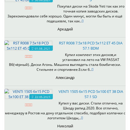
30.06.2021
Покупал диски на Skoda Yeti так как это
точная копия заводских дисков.
Зарекомендовали себя хорошо. Один минус, могли бы быть и ещё
подешевле, так как..
Аркадий
RST R008 7.5x18 PCD 5x112 ET 45 DIA
57.1 BDM
01.06.2021
Купил комплект этих дисков,и
установил на лето на VW PASSAT
B6(чёрный). Диски Агонь. Машина выглядеть стала бомбически.
Стильнее и спортивнее.Если б..
Александр
VENTI 1505 6x15 PCD 5x100 ET 38 DIA
57.1 SD
22.05.2021
Купил у вас диски. Стали отлично, на
Шкоду рапид 2020. Все отлично,
менеджеру в Ростов на дону отдельное спасибо, подобрал колпачки с
логотипом Шкоды,..
Николай