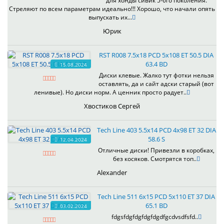
для хонды сивик 5-6го поколения.
Стреляют по всем параметрам идеально!!! Хорошо, что начали опять
выпускать их...
Юрик
RST R008 7.5x18 PCD 5x108 ET 50.5 DIA
63.4 BD
15.08.2024
Диски клевые. Жалко тут фотки нельзя
оставлять, да и сайт адски старый (вот
ленивые). Но диски норм. А ценник просто радует..
Хвостиков Сергей
Tech Line 403 5.5x14 PCD 4x98 ET 32 DIA
58.6 S
12.04.2024
Отличные диски! Привезли в коробках,
без косяков. Смотрятся топ..
Alexander
Tech Line 511 6x15 PCD 5x110 ET 37 DIA
65.1 BD
03.02.2024
fdgsfdgfdgfdgfdgdfgcdvsdfsfd..