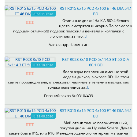
RST R015 6x15 PCD 4x100 ET 46 DIA 54.1
BD
06.11.2020
Отличные диски! На KIA RIO 4 белого
цвета, смотрятся шикарно.По размерам
подошли отлично!В подарок положили вентели и колпачки с
логотипом, за что..
Александр Наливкин
RST R028 8x18 PCD 5x114.3 ET 50 DIA
60.1 BD
16.10.2020
Долго ждал появления именно этой
модели дисков, в окрасе BD. На этом
сайте производителя, отслеживал наличие в течении месяца, как
только появились за..
Евгений заказ № 0310/439
RST R015 6x15 PCD 4x100 ET 46 DIA 54.1
BD
28.08.2020
Мой отзыв только положительный,
покупал диски на Hyundai Solaris. Думал
какие брать R15, или R16. Менеджер данного интернет магазина