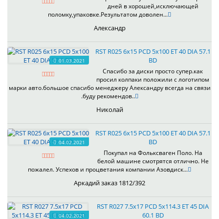
дней в хорошей,исключающей
поломку,упаковке.Результатом доволен...
Александр
RST R025 6x15 PCD 5x100 ET 40 DIA 57.1
BD
01.03.2021
Спасибо за диски просто супер.как
просил колпаки положили с логотипом
марки авто.большое спасибо менеджеру Александру всегда на связи
.буду рекомендов..
Николай
RST R025 6x15 PCD 5x100 ET 40 DIA 57.1
BD
04.02.2021
Покупал на Фольксваген Поло. На
белой машине смотрятся отлично. Не
пожалел. Успехов и процветания компании Азовдиск...
Аркадий заказ 1812/392
RST R027 7.5x17 PCD 5x114.3 ET 45 DIA
60.1 BD
04.02.2021