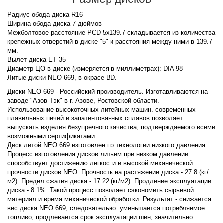
Радиус обода диска R16
Ширина обода диска 7 дюймов
Межболтовое расстояние PCD 5x139.7 складывается из количества
крепежных отверстий в диске "5" и расстояния между ними в 139.7
мм.
Вылет диска ET 35
Диаметр ЦО в диске (измеряется в миллиметрах): DIA 98
Литые диски NEO 669, в окрасе BD.
Диски NEO 669 - Российский производитель. Изготавливаются на
заводе "Азов-Тэк" в г. Азове, Ростовской области.
Использование высокоточных литейных машин, современных
плавильных печей и запатентованных сплавов позволяет
выпускать изделия безупречного качества, подтверждаемого всеми
возможными сертификатами.
Диск литой NEO 669 изготовлен по технологии низкого давления.
Процесс изготовления дисков литьем при низком давлении
способствует достижению легкости и высокой механической
прочности дисков NEO. Прочность на растяжение диска - 27.8 (кг/
м2). Предел сжатия диска - 17.22 (кг/м2). Продление эксплуатации
диска - 8.1%. Такой процесс позволяет сэкономить сырьевой
материал и время механической обработки. Результат - снижается
вес диска NEO 669, следовательно: уменьшается потребляемое
топливо, продлевается срок эксплуатации шин, значительно