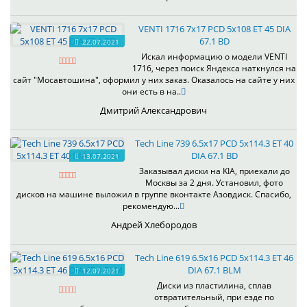
VENTI 1716 7x17 PCD 5x108 ET 45 DIA
67.1 BD
22.07.2021
Искал информацию о модели VENTI
1716, через поиск Яндекса наткнулся на
сайт "Мосавтошина", оформил у них заказ. Оказалось на сайте у них
они есть в на..
Дмитрий Александрович
Tech Line 739 6.5x17 PCD 5x114.3 ET 40
DIA 67.1 BD
13.07.2021
Заказывал диски на KIA, приехали до
Москвы за 2 дня. Установил, фото
дисков на машине выложил в группе вконтакте Азовдиск. Спасибо,
рекомендую...
Андрей Хлебородов
Tech Line 619 6.5x16 PCD 5x114.3 ET 46
DIA 67.1 BLM
12.07.2021
Диски из пластилина, сплав
отвратительный, при езде по