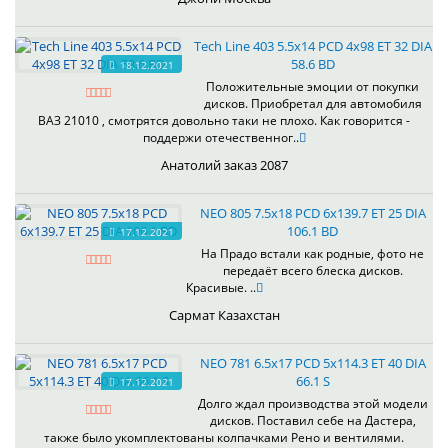
Tech Line 403 5.5x14 PCD 4x98 ET 32 DIA
58.6 BD
18.12.2021
Положительные эмоции от покупки
дисков. Приобретал для автомобиля
ВАЗ 21010 , смотрятся довольно таки не плохо. Как говорится -
поддержи отечественног..
Анатолий заказ 2087
NEO 805 7.5x18 PCD 6x139.7 ET 25 DIA
106.1 BD
17.12.2021
На Прадо встали как родные, фото не
передаёт всего блеска дисков.
Красивые. ..
Сармат Казахстан
NEO 781 6.5x17 PCD 5x114.3 ET 40 DIA
66.1 S
17.12.2021
Долго ждал производства этой модели
дисков. Поставил себе на Дастера,
также было укомплектованы колпачками Рено и вентилями.