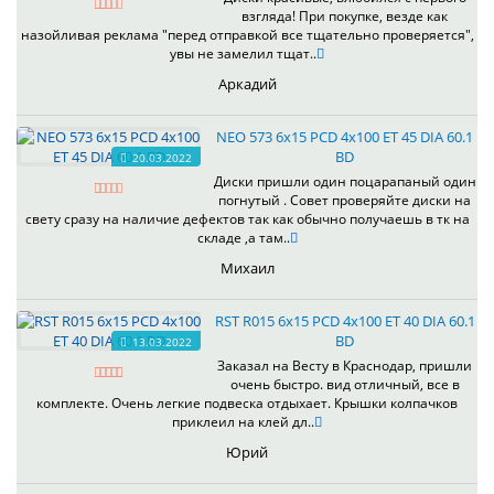
взгляда! При покупке, везде как
назойливая реклама "перед отправкой все тщательно проверяется",
увы не замелил тщат..
Аркадий
NEO 573 6x15 PCD 4x100 ET 45 DIA 60.1
BD
20.03.2022
Диски пришли один поцарапаный один
погнутый . Совет проверяйте диски на
свету сразу на наличие дефектов так как обычно получаешь в тк на
складе ,а там..
Михаил
RST R015 6x15 PCD 4x100 ET 40 DIA 60.1
BD
13.03.2022
Заказал на Весту в Краснодар, пришли
очень быстро. вид отличный, все в
комплекте. Очень легкие подвеска отдыхает. Крышки колпачков
приклеил на клей дл..
Юрий