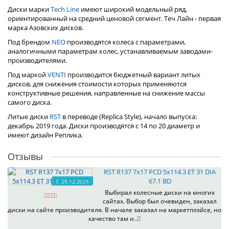
Диски марки
Tech Line
имеют широкий модельный ряд,
ориентированный на средний ценовой сегмент. Теч Лайн - первая
марка Азовских дисков.
Под брендом
NEO
производятся колеса с параметрами,
аналогичными параметрам колес, устанавливаемым заводами-
производителями.
Под маркой
VENTI
производится бюджетный вариант литых
дисков, для снижения стоимости которых применяются
конструктивные решения, направленные на снижение массы
самого диска.
Литые диски
RST
в переводе (Replica Style), начало выпуска:
декабрь 2019 года. Диски производятся с 14 по 20 диаметр и
имеют дизайн Реплика.
Отзывы
RST R137 7x17 PCD 5x114.3 ET 31 DIA
67.1 BD
29.12.2025
Выбирал колесные диски на многих
сайтах. Выбор был очевиден, заказал
диски на сайте производителя. В начале заказал на маркетплэйсе, но
качество там и..