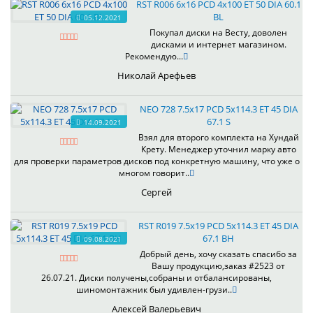
RST R006 6x16 PCD 4x100 ET 50 DIA 60.1
BL
05.12.2021
Покупал диски на Весту, доволен
дисками и интернет магазином.
Рекомендую...
Николай Арефьев
NEO 728 7.5x17 PCD 5x114.3 ET 45 DIA
67.1 S
14.09.2021
Взял для второго комплекта на Хундай
Крету. Менеджер уточнил марку авто
для проверки параметров дисков под конкретную машину, что уже о
многом говорит..
Сергей
RST R019 7.5x19 PCD 5x114.3 ET 45 DIA
67.1 BH
09.08.2021
Добрый день, хочу сказать спасибо за
Вашу продукцию,заказ #2523 от
26.07.21. Диски получены,собраны и отбалансированы,
шиномонтажник был удивлен-грузи..
Алексей Валерьевич