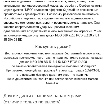
снижается уровень толчков от шин при вождении, вследствие
уменьшения неподрессоренной массы автомобиля. Особенностями
марки дисков "NEO" являются эффектный дизайн и повышенные
прочностные характеристики. Поскольку разработкой занимались
Российские специалисты, изделия полностью адаптированы к
специфике отечественных дорог и воспринимаемых нагрузок. Они
хорошо сопротивляются ударным, разламывающим,
сдавливающим воздействиям и иной механической агрессии. У нас
вы сможете недорого купить диски NEO 669 7x16 PCD 5x139.7 ET
35 DIA 98 BD
Как купить диски?
Достаточно позвонить нам, или заказать бесплатный звонок и наш
менеджер проконсультирует вас по наличию, или о сроках поставки
дисков NEO 669 BD R16*7 5x139.7 ET35 DIA98
Все заказы обрабатывают менеджеры компании "Азовдиск".
При звонке, пожалуйста, продиктуйте этот код товара 105943-01,
это позволит быстрее дать нам ответ по наличию.
Цена действительна, только при заказе через интернет магазин
Азов-Тэк .
Другие диски с вашими параметрами!
(отличие только по вылету)