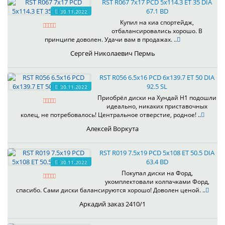
RST R067 7x17 PCD 5x114.3 ET 35 DIA
67.1 BD
30.11.2022
Купил на киа спортейдж,
отбалансировались хорошо. В
принципе доволен. Удачи вам в продажах. ..
Сергей Николаевич Пермь
RST R056 6.5x16 PCD 6x139.7 ET 50 DIA
92.5 SL
30.11.2022
Приобрёл диски на Хундай H1 подошли
идеально, никаких приставочных
колец, не потребовалось! Центральное отверстие, родное! ..
Алексей Воркута
RST R019 7.5x19 PCD 5x108 ET 50.5 DIA
63.4 BD
30.11.2022
Покупал диски на Форд,
укомплектовали колпачками Форд,
спасибо. Сами диски балансируются хорошо! Доволен ценой. ..
Аркадий заказ 2410/1