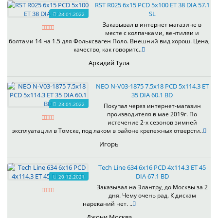
RST R025 6x15 PCD 5x100 ET 38 DIA 57.1
SL
28.01.2022
Заказывал в интернет магазине в
месте с колпачками, вентиляи и
болтами 14 на 1.5 для Фольксваген Поло. Внешний вид хорош. Цена,
качество, как говоритс..
Аркадий Тула
NEO N-V03-1875 7.5x18 PCD 5x114.3 ET
35 DIA 60.1 BD
23.01.2022
Покупал через интернет-магазин
производителя в мае 2019г. По
истечение 2-х сезонов зимней
эксплуатации в Томске, под лаком в районе крепежных отверсти..
Игорь
Tech Line 634 6x16 PCD 4x114.3 ET 45
DIA 67.1 BD
20.12.2021
Заказывал на Элантру, до Москвы за 2
дня. Чему очень рад. К дискам
нареканий нет. ..
Джони Москва