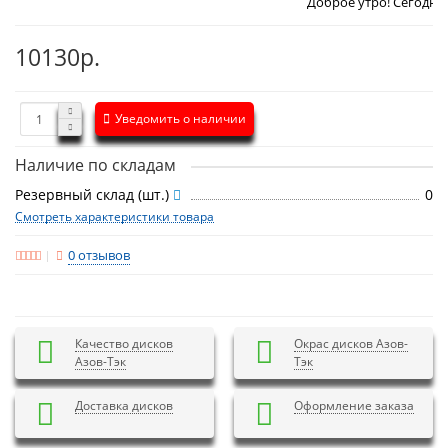
Доброе утро! Сегодня
Четверг 6 а
10130р.
Уведомить о наличии
Наличие по складам
Резервный склад (шт.)
0
Смотреть характеристики товара
0 отзывов
Качество дисков
Окрас дисков Азов-
Азов-Тэк
Тэк
Доставка дисков
Оформление заказа