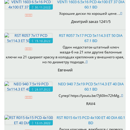
VENTI 1603 6.5x16 PCD 4x100 ET 37 DIA
60.1 BD
30.11.2022
Хорошие диски по хорошей цене. ..
Дмитрий заказ 1241/5
RST R057 7x17 PCD 5x114.3 ET 50 DIA
67.1 BD
19.10.2022
Один недостаток-штатный ключ
мазда-6 на 21 или другие балонные
ключи на 21 сдирают краску в колодцах крепления у внешнего края,
но по диаметру подходя..
Евгений
NEO 940 7.5x19 PCD 5x114.3 ET 40 DIA
60.1 BD
24.07.2022
Супер! https://youtu.be/7j60Im72hMg..
RAV4
RST R015 6x15 PCD 4x100 ET 40 DIA 60.1
BD
13.05.2022
Диски красивые, влюбился с первого