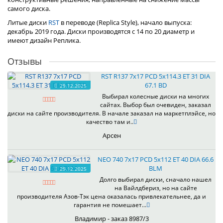
самого диска.
Литые диски
RST
в переводе (Replica Style), начало выпуска:
декабрь 2019 года. Диски производятся с 14 по 20 диаметр и
имеют дизайн Реплика.
Отзывы
RST R137 7x17 PCD 5x114.3 ET 31 DIA
67.1 BD
29.12.2025
Выбирал колесные диски на многих
сайтах. Выбор был очевиден, заказал
диски на сайте производителя. В начале заказал на маркетплэйсе, но
качество там и..
Арсен
NEO 740 7x17 PCD 5x112 ET 40 DIA 66.6
BLM
29.12.2025
Долго выбирал диски, сначало нашел
на Вайлдбериз, но на сайте
производителя Азов-Тэк цена оказалась привлекательнее, да и
гарантия не помешает...
Владимир - заказ 8987/3