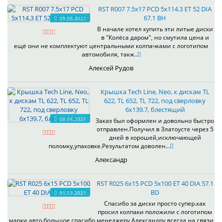
RST R007 7.5x17 PCD 5x114.3 ET 52 DIA
67.1 BH
09.05.2021
В начале хотел купить эти литые диски
в "Колёса даром", но смутила цена и
ещё они не комплектуют центральными колпачками с логотипом
автомобиля, такж..
Алексей Рудов
Крышка Tech Line, Neo, к дискам TL
622, TL 652, TL 722, под сверловку
6х139.7, блестящий
08.04.2021
Заказ был оформлен и довольно быстро
отправлен.Получил в Златоусте через 5
дней в хорошей,исключающей
поломку,упаковке.Результатом доволен...
Александр
RST R025 6x15 PCD 5x100 ET 40 DIA 57.1
BD
01.03.2021
Спасибо за диски просто супер.как
просил колпаки положили с логотипом
марки авто.большое спасибо менеджеру Александру всегда на связи