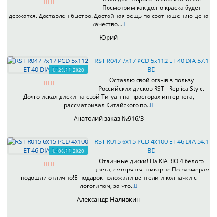
Посмотрим как долго краска будет
держатся. Доставлен быстро. Достойная вещь по соотношению цена
качество...
Юрий
RST R047 7x17 PCD 5x112 ET 40 DIA 57.1
BD
29.11.2020
Оставлю свой отзыв в пользу
Российских дисков RST - Replica Style.
Долго искал диски на свой Тигуан на просторах интернета,
рассматривал Китайского пр..
Анатолий заказ №916/3
RST R015 6x15 PCD 4x100 ET 46 DIA 54.1
BD
06.11.2020
Отличные диски! На KIA RIO 4 белого
цвета, смотрятся шикарно.По размерам
подошли отлично!В подарок положили вентели и колпачки с
логотипом, за что..
Александр Наливкин