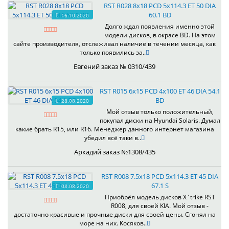
RST R028 8x18 PCD 5x114.3 ET 50 DIA
60.1 BD
16.10.2020
Долго ждал появления именно этой
модели дисков, в окрасе BD. На этом
сайте производителя, отслеживал наличие в течении месяца, как
только появились за..
Евгений заказ № 0310/439
RST R015 6x15 PCD 4x100 ET 46 DIA 54.1
BD
28.08.2020
Мой отзыв только положительный,
покупал диски на Hyundai Solaris. Думал
какие брать R15, или R16. Менеджер данного интернет магазина
убедил всё таки в..
Аркадий заказ №1308/435
RST R008 7.5x18 PCD 5x114.3 ET 45 DIA
67.1 S
08.08.2020
Приобрёл модель дисков X`trike RST
R008, для своей KIA. Мой отзыв -
достаточно красивые и прочные диски для своей цены. Сгонял на
море на них. Косяков..