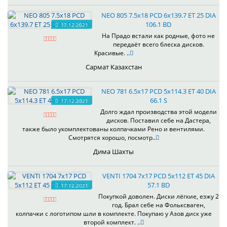
NEO 805 7.5x18 PCD 6x139.7 ET 25 DIA
106.1 BD
17.12.2021
На Прадо встали как родные, фото не
передаёт всего блеска дисков.
Красивые. ..
Сармат Казахстан
NEO 781 6.5x17 PCD 5x114.3 ET 40 DIA
66.1 S
17.12.2021
Долго ждал производства этой модели
дисков. Поставил себе на Дастера,
также было укомплектованы колпачками Рено и вентилями.
Смотрятся хорошо, посмотр..
Дима Шахты
VENTI 1704 7x17 PCD 5x112 ET 45 DIA
57.1 BD
17.12.2021
Покупкой доволен. Диски лёгкие, езжу 2
год. Брал себе на Фольксваген,
колпачки с логотипом шли в комплекте. Покупаю у Азов диск уже
второй комплект. ..