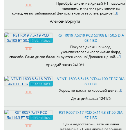
Приобрёл диски на Хундай H1 подошли
идеально, никаких приставочных
колец, не потребовалось! Центральное отверстие, родное! ..
Алексей Воркута
RST R019 7.5x19 PCD 5x108 ET 50.5 DIA
63.4 BD
30.11.2022
Покупал диски на Форд,
укомплектовали колпачками Форд,
спасибо. Сами диски балансируются хорошо! Доволен ценой. ..
Аркадий заказ 2410/1
VENTI 1603 6.5x16 PCD 4x100 ET 37 DIA
60.1 BD
30.11.2022
Хорошие диски по хорошей цене. ..
Дмитрий заказ 1241/5
RST R057 7x17 PCD 5x114.3 ET 50 DIA
67.1 BD
19.10.2022
Один недостаток-штатный ключ
мазда-6 на 21 или другие балонные