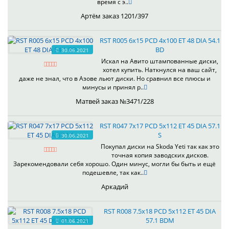
время с э..
Артём заказ 1201/397
RST R005 6x15 PCD 4x100 ET 48 DIA 54.1
BD
30.06.2021
Искал на Авито штампованные диски,
хотел купить. Наткнулся на ваш сайт,
даже не знал, что в Азове льют диски. Но сравнил все плюсы и
минусы и принял р..
Матвей заказ №3471/228
RST R047 7x17 PCD 5x112 ET 45 DIA 57.1
S
30.06.2021
Покупал диски на Skoda Yeti так как это
точная копия заводских дисков.
Зарекомендовали себя хорошо. Один минус, могли бы быть и ещё
подешевле, так как..
Аркадий
RST R008 7.5x18 PCD 5x112 ET 45 DIA
57.1 BDM
01.06.2021