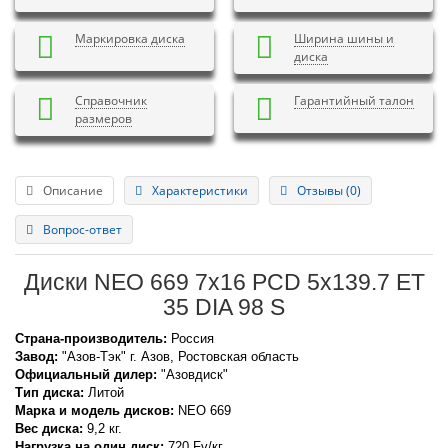
Маркировка диска
Ширина шины и
диска
Справочник
Гарантийный талон
размеров
Описание
Характеристики
Отзывы (0)
Вопрос-ответ
Диски NEO 669 7x16 PCD 5x139.7 ET
35 DIA 98 S
Страна-производитель:
Россия
Завод:
"Азов-Тэк" г. Азов, Ростовская область
Официальный дилер:
"Азовдиск"
Тип диска:
Литой
Марка и модель дисков:
NEO
669
Вес диска:
9,2 кг.
Нагрузка на один диск:
720 Fv/кг.