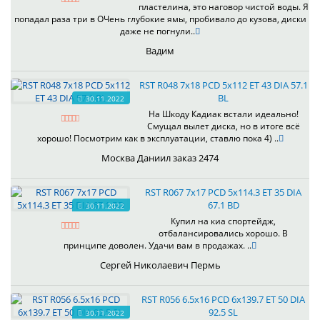
пластелина, это наговор чистой воды. Я
попадал раза три в ОЧень глубокие ямы, пробивало до кузова, диски
даже не погнули..
Вадим
RST R048 7x18 PCD 5x112 ET 43 DIA 57.1
BL
30.11.2022
На Шкоду Кадиак встали идеально!
Смущал вылет диска, но в итоге всё
хорошо! Посмотрим как в эксплуатации, ставлю пока 4) ..
Москва Даниил заказ 2474
RST R067 7x17 PCD 5x114.3 ET 35 DIA
67.1 BD
30.11.2022
Купил на киа спортейдж,
отбалансировались хорошо. В
принципе доволен. Удачи вам в продажах. ..
Сергей Николаевич Пермь
RST R056 6.5x16 PCD 6x139.7 ET 50 DIA
92.5 SL
30.11.2022