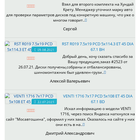
Взял для второго комплекта на Хундай
Крету. Менеджер уточнил марку авто
для проверки параметров дисков под конкретную машину, что уже о
многом говорит..
Сергей
RST R019 7.5x19 PCD 5x114.3 ET 45 DIA
67.1 BH
09.08.2021
Добрый день, хочу сказать спасибо за
Вашу продукцию,заказ #2523 от
26.07.21. Диски получены,собраны и отбалансированы,
шиномонтажник был удивлен-грузи..
Алексей Валерьевич
VENTI 1716 7x17 PCD 5x108 ET 45 DIA
67.1 BD
22.07.2021
Искал информацию о модели VENTI
1716, через поиск Яндекса наткнулся на
сайт "Мосавтошина", оформил у них заказ. Оказалось на сайте у них
они есть в на..
Дмитрий Александрович