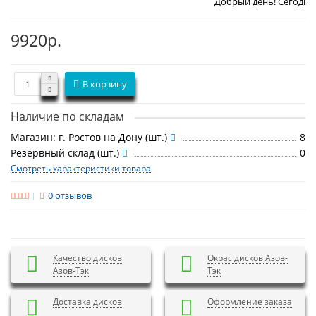
Добрый день! Сегодня
Воскресенье 
9920р.
В корзину
Наличие по складам
Магазин: г. Ростов на Дону (шт.)
8
Резервный склад (шт.)
0
Смотреть характеристики товара
0 отзывов
Качество дисков
Окрас дисков Азов-
Азов-Тэк
Тэк
Доставка дисков
Оформление заказа