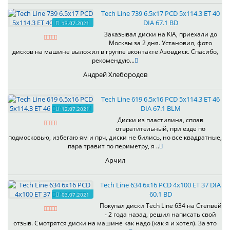
Tech Line 739 6.5x17 PCD 5x114.3 ET 40
DIA 67.1 BD
13.07.2021
Заказывал диски на KIA, приехали до
Москвы за 2 дня. Установил, фото
дисков на машине выложил в группе вконтакте Азовдиск. Спасибо,
рекомендую...
Андрей Хлебородов
Tech Line 619 6.5x16 PCD 5x114.3 ET 46
DIA 67.1 BLM
12.07.2021
Диски из пластилина, сплав
отвратительный, при езде по
подмосковью, избегаю ям и прч, диски не бились, но все квадратные,
пара травит по периметру, я ..
Арчил
Tech Line 634 6x16 PCD 4x100 ET 37 DIA
60.1 BD
03.07.2021
Покупал диски Tech Line 634 на Степвей
- 2 года назад, решил написать свой
отзыв. Смотрятся диски на машине как надо (как я и хотел). За это