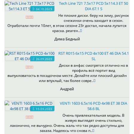
Tech Line 721 7.5x17 PCD 5x114.3 ET 50
DIA 67.1 S
04.10.2023
Не плохие диски. беру на зиму, рисунок
снежинки очень заходит в сезон.
Отработали почти 10лет, в этом сезоне 23г достал, начала лупится
краска. реаген..
Дима Бедный
RST R015 6x15 PCD 4x100 ET 46 DIA 54.1
SL
26.09.2023
Диски в анфас смотрятся отлично но в
профиль всё портит вид
выпукловатость в посадочном месте. Делайте или плоский дизайн
или впуклый, так более совре..
Андрей
VENTI 1603 6.5x16 PCD 4x98 ET 38 DIA
58.6 BL
19.09.2023
Очень привлекательная модель. В
живую выглядят очень стильно,
лаконично, не вычурно. Очень жаль что так редко доступны для
заказа. Надеюсь что снова п..