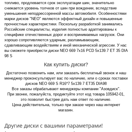
топливо, продлевается срок эксплуатации шин, значительно
снижается уровень толчков от шин при вождении, вследствие
уменьшения неподрессоренной массы автомобиля. Особенностями
марки дисков "NEO" являются эффектный дизайн и повышенные
прочностные характеристики. Поскольку разработкой занимались
Российские специалисты, изделия полностью адаптированы к
специфике отечественных дорог и воспринимаемых нагрузок. Они
хорошо сопротивляются ударным, разламывающим,
сдавливающим воздействиям и иной механической агрессии. У нас
вы сможете приобрести диски NEO 669 7x16 PCD 5x139.7 ET 35 DIA
98 S
Как купить диски?
Достаточно позвонить нам, или заказать бесплатный звонок и наш
менеджер проконсультирует вас по наличию, или о сроках поставки
дисков NEO 669 S R16*7 5x139.7 ET35 DIA98
Все заказы обрабатывают менеджеры компании "Азовдиск".
При звонке, пожалуйста, продиктуйте этот код товара 105942-01,
это позволит быстрее дать нам ответ по наличию.
Цена действительна, только при заказе через наш интернет
магазин.
Другие диски с вашими параметрами!