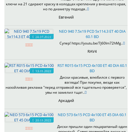
ключи на 21 сдирают краску в колодцах крепления у внешнего края,
но по диаметру подходя..
Евгений
NEO 940 7.5x19 PCD 5x114.3 ET 40 DIA
60.1 BD
24.07.2022
Супер! https://youtu.be/7j60Im72hMg..
RAV4
RST R015 6x15 PCD 4x100 ET 40 DIA 60.1
BD
13.05.2022
Диски красивые, влюбился с первого
взгляда! При покупке, везде как
назойливая реклама "перед отправкой все тщательно проверяется",
увы не замелил тщат..
Аркадий
NEO 573 6x15 PCD 4x100 ET 45 DIA 60.1
BD
20.03.2022
Диски пришли один поцарапаный один
погнутый . Совет проверяйте диски на