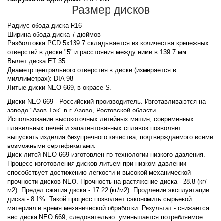
Размер дисков
Радиус обода диска R16
Ширина обода диска 7 дюймов
Разболтовка PCD 5x139.7 складывается из количества крепежных
отверстий в диске "5" и расстояния между ними в 139.7 мм.
Вылет диска ET 35
Диаметр центрального отверстия в диске (измеряется в
миллиметрах): DIA 98
Литые диски NEO 669, в окрасе S.
Диски NEO 669 - Российский производитель. Изготавливаются на
заводе "Азов-Тэк" в г. Азове, Ростовской области.
Использование высокоточных литейных машин, современных
плавильных печей и запатентованных сплавов позволяет
выпускать изделия безупречного качества, подтверждаемого всеми
возможными сертификатами.
Диск литой NEO 669 изготовлен по технологии низкого давления.
Процесс изготовления дисков литьем при низком давлении
способствует достижению легкости и высокой механической
прочности дисков NEO. Прочность на растяжение диска - 28.8 (кг/
м2). Предел сжатия диска - 17.22 (кг/м2). Продление эксплуатации
диска - 8.1%. Такой процесс позволяет сэкономить сырьевой
материал и время механической обработки. Результат - снижается
вес диска NEO 669, следовательно: уменьшается потребляемое