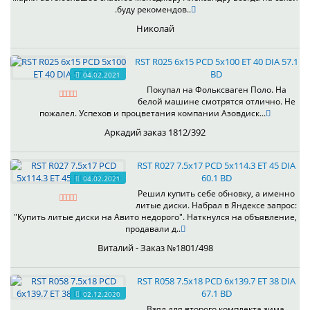
.буду рекомендов..
Николай
RST R025 6x15 PCD 5x100 ET 40 DIA 57.1
BD
04.02.2021
Покупал на Фольксваген Поло. На
белой машине смотрятся отлично. Не
пожалел. Успехов и процветания компании Азовдиск...
Аркадий заказ 1812/392
RST R027 7.5x17 PCD 5x114.3 ET 45 DIA
60.1 BD
04.02.2021
Решил купить себе обновку, а именно
литые диски. Набрал в Яндексе запрос:
"Купить литые диски на Авито недорого". Наткнулся на объявление,
продавали д..
Виталий - Заказ №1801/498
RST R058 7.5x18 PCD 6x139.7 ET 38 DIA
67.1 BD
02.12.2020
Взял для второго комплекта зима.