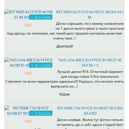
RST R065 6x15 PCD 4x100 ET 48 DIA 54.1
BL
26.06.2025
Диски хорошие, но к моему сожалению
на 1 диске много грязи и пыли закатали
под краску, не понимаю, как такой диск прошёл контроль качества!
очень таки..
Дмитрий
Tech Line 408 5.5x14 PCD 4x100 ET 45
DIA 56.1 S
28.12.2024
Лучшие диски R14. Отличный вариант
для хонды сивик 5-6го поколения.
Стреляют по всем параметрам идеально!!! Хорошо, что начали опять
выпускать их...
Юрик
RST R008 7.5x18 PCD 5x108 ET 50.5 DIA
63.4 BD
15.08.2024
Диски клевые. Жалко тут фотки нельзя
оставлять, да и сайт адски старый (вот