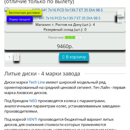
(отличие только по вылету)
Бесплатная доставка
NEO 641 7x16 PCD 5x139.7 ET 35 DIA 98 S
Лидер продаж!
Магазин: г. Ростов на Дону (шт.):
4
Резервный склад (шт.):
0
Наличие:
9460р.
В корзину
Литые диски - 4 марки завода
Диски марки
Tech Line
имеют широкий модельный ряд,
ориентированный на средний ценовой сегмент. Теч Лайн - первая
марка Азовских дисков.
Под брендом
NEO
производятся колеса с параметрами,
аналогичными параметрам колес, устанавливаемым заводами-
производителями.
Под маркой
VENTI
производится бюджетный вариант литых
дисков, для снижения стоимости которых применяются
конструктивные решения, направленные на снижение массы