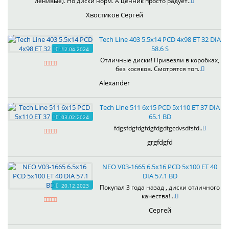
ленивые). Но диски норм. А ценник просто радует..
Хвостиков Сергей
Tech Line 403 5.5x14 PCD 4x98 ET 32 DIA
58.6 S
12.04.2024
Отличные диски! Привезли в коробках,
без косяков. Смотрятся топ..
Alexander
Tech Line 511 6x15 PCD 5x110 ET 37 DIA
65.1 BD
03.02.2024
fdgsfdgfdgfdgfdgdfgcdvsdfsfd..
grgfdgfd
NEO V03-1665 6.5x16 PCD 5x100 ET 40
DIA 57.1 BD
20.12.2023
Покупал 3 года назад , диски отличного
качества! ..
Сергей