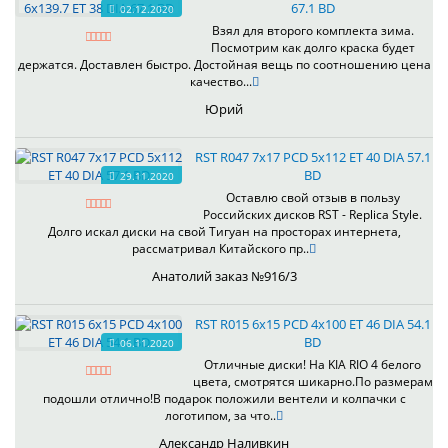
67.1 BD
02.12.2020
Взял для второго комплекта зима.
Посмотрим как долго краска будет
держатся. Доставлен быстро. Достойная вещь по соотношению цена
качество...
Юрий
RST R047 7x17 PCD 5x112 ET 40 DIA 57.1
BD
29.11.2020
Оставлю свой отзыв в пользу
Российских дисков RST - Replica Style.
Долго искал диски на свой Тигуан на просторах интернета,
рассматривал Китайского пр..
Анатолий заказ №916/3
RST R015 6x15 PCD 4x100 ET 46 DIA 54.1
BD
06.11.2020
Отличные диски! На KIA RIO 4 белого
цвета, смотрятся шикарно.По размерам
подошли отлично!В подарок положили вентели и колпачки с
логотипом, за что..
Александр Наливкин