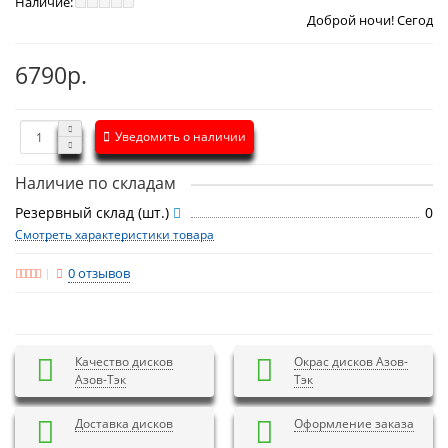
Наличие:
Доброй ночи! Сегодня
Пятница 7 а
6790р.
Уведомить о наличии
Наличие по складам
Резервный склад (шт.)
0
Смотреть характеристики товара
0 отзывов
Качество дисков
Окрас дисков Азов-
Азов-Тэк
Тэк
Доставка дисков
Оформление заказа