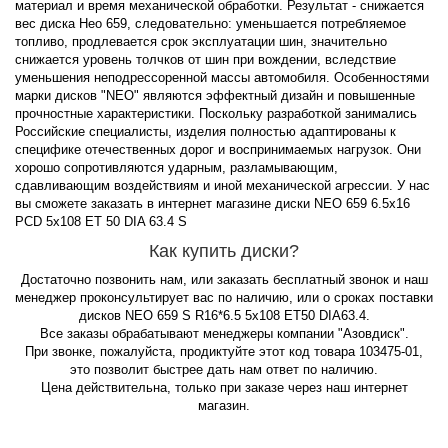
материал и время механической обработки. Результат - снижается
вес диска Нео 659, следовательно: уменьшается потребляемое
топливо, продлевается срок эксплуатации шин, значительно
снижается уровень толчков от шин при вождении, вследствие
уменьшения неподрессоренной массы автомобиля. Особенностями
марки дисков "NEO" являются эффектный дизайн и повышенные
прочностные характеристики. Поскольку разработкой занимались
Российские специалисты, изделия полностью адаптированы к
специфике отечественных дорог и воспринимаемых нагрузок. Они
хорошо сопротивляются ударным, разламывающим,
сдавливающим воздействиям и иной механической агрессии. У нас
вы сможете заказать в интернет магазине диски NEO 659 6.5x16
PCD 5x108 ET 50 DIA 63.4 S
Как купить диски?
Достаточно позвонить нам, или заказать бесплатный звонок и наш
менеджер проконсультирует вас по наличию, или о сроках поставки
дисков NEO 659 S R16*6.5 5x108 ET50 DIA63.4.
Все заказы обрабатывают менеджеры компании "Азовдиск".
При звонке, пожалуйста, продиктуйте этот код товара 103475-01,
это позволит быстрее дать нам ответ по наличию.
Цена действительна, только при заказе через наш интернет
магазин.