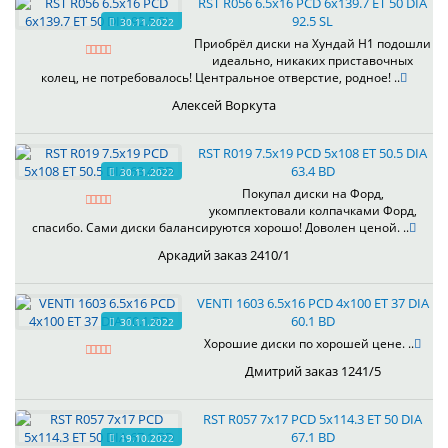
RST R056 6.5x16 PCD 6x139.7 ET 50 DIA
92.5 SL
30.11.2022
Приобрёл диски на Хундай H1 подошли
идеально, никаких приставочных
колец, не потребовалось! Центральное отверстие, родное! ..
Алексей Воркута
RST R019 7.5x19 PCD 5x108 ET 50.5 DIA
63.4 BD
30.11.2022
Покупал диски на Форд,
укомплектовали колпачками Форд,
спасибо. Сами диски балансируются хорошо! Доволен ценой. ..
Аркадий заказ 2410/1
VENTI 1603 6.5x16 PCD 4x100 ET 37 DIA
60.1 BD
30.11.2022
Хорошие диски по хорошей цене. ..
Дмитрий заказ 1241/5
RST R057 7x17 PCD 5x114.3 ET 50 DIA
67.1 BD
19.10.2022