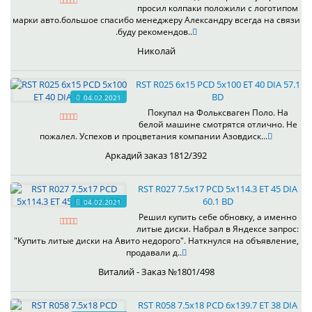
просил колпаки положили с логотипом
марки авто.большое спасибо менеджеру Александру всегда на связи
.буду рекомендов..
Николай
RST R025 6x15 PCD 5x100 ET 40 DIA 57.1
BD
04.02.2021
Покупал на Фольксваген Поло. На
белой машине смотрятся отлично. Не
пожалел. Успехов и процветания компании Азовдиск...
Аркадий заказ 1812/392
RST R027 7.5x17 PCD 5x114.3 ET 45 DIA
60.1 BD
04.02.2021
Решил купить себе обновку, а именно
литые диски. Набрал в Яндексе запрос:
"Купить литые диски на Авито недорого". Наткнулся на объявление,
продавали д..
Виталий - Заказ №1801/498
RST R058 7.5x18 PCD 6x139.7 ET 38 DIA