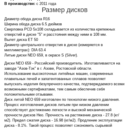
В производстве:
с 2011 года
Размер дисков
Диаметр обода диска R16
Ширина обода диска 6.5 дюймов
Сверловка PCD 5x108 складывается из количества крепежных
отверстий в диске "5" и расстояния между ними в 108 мм.
Вылет диска ET 50
Диаметр центрального отверстия в диске (измеряется в
миллиметрах): DIA 63.4
Литые диски NEO 659, в окрасе S (Silver).
Диски NEO 659 - Российский производитель. Изготавливаются на
заводе "Азов-Тэк" в г. Азове, Ростовской области.
Использование высокоточных литейных машин, современных
плавильных печей и запатентованных сплавов позволяет
выпускать изделия безупречного качества, подтверждаемого всеми
возможными сертификатами, тем самым обеспечив себя
положительными отзывами.
Диск литой NEO 659 изготовлен по технологии низкого давления.
Процесс изготовления дисков литьем при низком давлении
способствует достижению легкости и высокой механической
прочности дисков Нео. Прочность на растяжение диска - 27.8 (кг/
м2). Предел сжатия диска - 16.98 (кг/м2). Продление эксплуатации
диска - 8.1%. Такой процесс позволяет сэкономить сырьевой