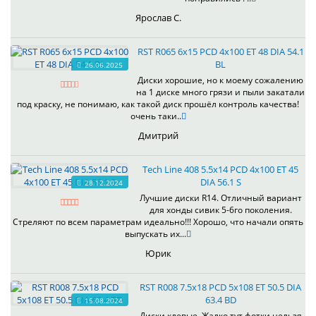
Ярослав С.
RST R065 6x15 PCD 4x100 ET 48 DIA 54.1
BL
26.06.2025
Диски хорошие, но к моему сожалению
на 1 диске много грязи и пыли закатали
под краску, не понимаю, как такой диск прошёл контроль качества!
очень таки..
Дмитрий
Tech Line 408 5.5x14 PCD 4x100 ET 45
DIA 56.1 S
28.12.2024
Лучшие диски R14. Отличный вариант
для хонды сивик 5-6го поколения.
Стреляют по всем параметрам идеально!!! Хорошо, что начали опять
выпускать их...
Юрик
RST R008 7.5x18 PCD 5x108 ET 50.5 DIA
63.4 BD
15.08.2024
Диски клевые. Жалко тут фотки нельзя