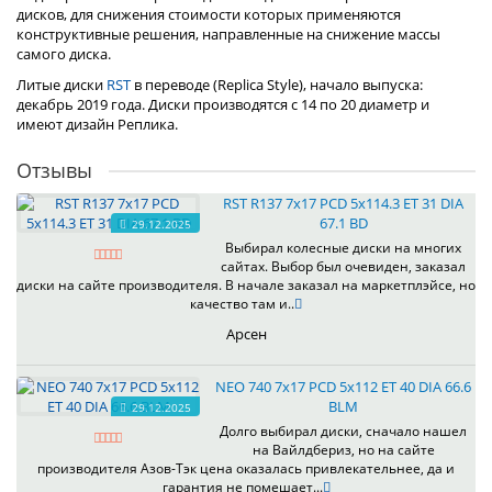
дисков, для снижения стоимости которых применяются
конструктивные решения, направленные на снижение массы
самого диска.
Литые диски
RST
в переводе (Replica Style), начало выпуска:
декабрь 2019 года. Диски производятся с 14 по 20 диаметр и
имеют дизайн Реплика.
Отзывы
RST R137 7x17 PCD 5x114.3 ET 31 DIA
67.1 BD
29.12.2025
Выбирал колесные диски на многих
сайтах. Выбор был очевиден, заказал
диски на сайте производителя. В начале заказал на маркетплэйсе, но
качество там и..
Арсен
NEO 740 7x17 PCD 5x112 ET 40 DIA 66.6
BLM
29.12.2025
Долго выбирал диски, сначало нашел
на Вайлдбериз, но на сайте
производителя Азов-Тэк цена оказалась привлекательнее, да и
гарантия не помешает...