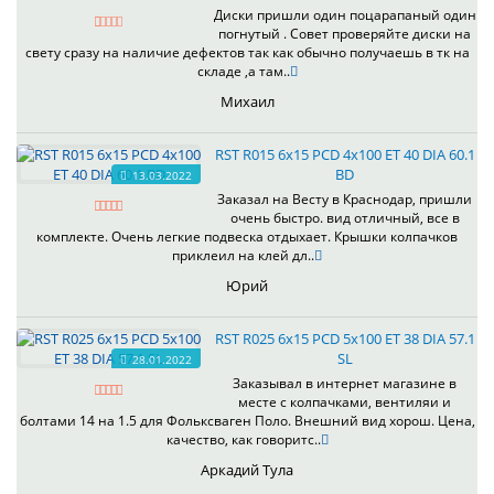
Диски пришли один поцарапаный один
погнутый . Совет проверяйте диски на
свету сразу на наличие дефектов так как обычно получаешь в тк на
складе ,а там..
Михаил
RST R015 6x15 PCD 4x100 ET 40 DIA 60.1
BD
13.03.2022
Заказал на Весту в Краснодар, пришли
очень быстро. вид отличный, все в
комплекте. Очень легкие подвеска отдыхает. Крышки колпачков
приклеил на клей дл..
Юрий
RST R025 6x15 PCD 5x100 ET 38 DIA 57.1
SL
28.01.2022
Заказывал в интернет магазине в
месте с колпачками, вентиляи и
болтами 14 на 1.5 для Фольксваген Поло. Внешний вид хорош. Цена,
качество, как говоритс..
Аркадий Тула