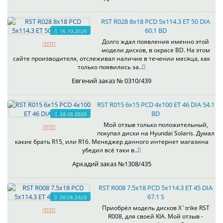
RST R028 8x18 PCD 5x114.3 ET 50 DIA
60.1 BD
16.10.2020
Долго ждал появления именно этой
модели дисков, в окрасе BD. На этом
сайте производителя, отслеживал наличие в течении месяца, как
только появились за..
Евгений заказ № 0310/439
RST R015 6x15 PCD 4x100 ET 46 DIA 54.1
BD
28.08.2020
Мой отзыв только положительный,
покупал диски на Hyundai Solaris. Думал
какие брать R15, или R16. Менеджер данного интернет магазина
убедил всё таки в..
Аркадий заказ №1308/435
RST R008 7.5x18 PCD 5x114.3 ET 45 DIA
67.1 S
08.08.2020
Приобрёл модель дисков X`trike RST
R008, для своей KIA. Мой отзыв -