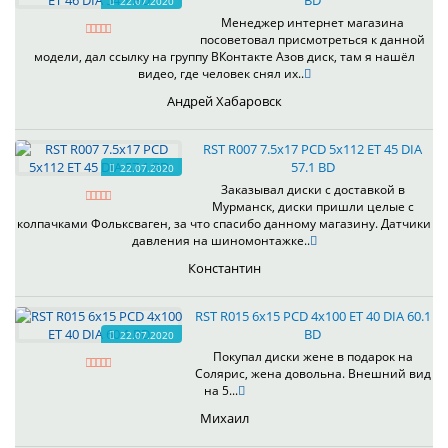
BD
22.07.2020
Менеджер интернет магазина
посоветовал присмотреться к данной
модели, дал ссылку на группу ВКонтакте Азов диск, там я нашёл
видео, где человек снял их..
Андрей Хабаровск
RST R007 7.5x17 PCD 5x112 ET 45 DIA
57.1 BD
22.07.2020
Заказывал диски с доставкой в
Мурманск, диски пришли целые с
колпачками Фольксваген, за что спасибо данному магазину. Датчики
давления на шиномонтажке..
Константин
RST R015 6x15 PCD 4x100 ET 40 DIA 60.1
BD
22.07.2020
Покупал диски жене в подарок на
Солярис, жена довольна. Внешний вид
на 5...
Михаил