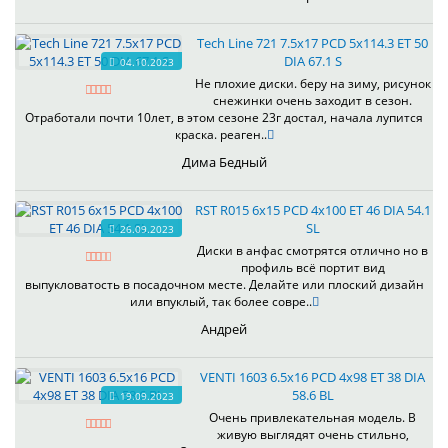
Tech Line 721 7.5x17 PCD 5x114.3 ET 50
DIA 67.1 S
04.10.2023
Не плохие диски. беру на зиму, рисунок
снежинки очень заходит в сезон.
Отработали почти 10лет, в этом сезоне 23г достал, начала лупится
краска. реаген..
Дима Бедный
RST R015 6x15 PCD 4x100 ET 46 DIA 54.1
SL
26.09.2023
Диски в анфас смотрятся отлично но в
профиль всё портит вид
выпукловатость в посадочном месте. Делайте или плоский дизайн
или впуклый, так более совре..
Андрей
VENTI 1603 6.5x16 PCD 4x98 ET 38 DIA
58.6 BL
19.09.2023
Очень привлекательная модель. В
живую выглядят очень стильно,