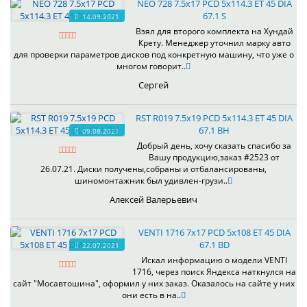
NEO 728 7.5x17 PCD 5x114.3 ET 45 DIA
67.1 S
14.09.2021
Взял для второго комплекта на Хундай
Крету. Менеджер уточнил марку авто
для проверки параметров дисков под конкретную машину, что уже о
многом говорит..
Сергей
RST R019 7.5x19 PCD 5x114.3 ET 45 DIA
67.1 BH
09.08.2021
Добрый день, хочу сказать спасибо за
Вашу продукцию,заказ #2523 от
26.07.21. Диски получены,собраны и отбалансированы,
шиномонтажник был удивлен-грузи..
Алексей Валерьевич
VENTI 1716 7x17 PCD 5x108 ET 45 DIA
67.1 BD
22.07.2021
Искал информацию о модели VENTI
1716, через поиск Яндекса наткнулся на
сайт "Мосавтошина", оформил у них заказ. Оказалось на сайте у них
они есть в на..