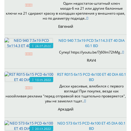
Один недостаток-штатный ключ
мазда-6 на 21 или другие балонные
ключи на 21 сдирают краску в колодцах крепления у внешнего края,
но по диаметру подходя..
Евгений
NEO 940 7.5x19 PCD 5x114.3 ET 40 DIA
60.1 BD
24.07.2022
Супер! https://youtu.be/7j60Im72hMg..
RAV4
RST R015 6x15 PCD 4x100 ET 40 DIA 60.1
BD
13.05.2022
Диски красивые, влюбился с первого
взгляда! При покупке, везде как
назойливая реклама "перед отправкой все тщательно проверяется",
увы не замелил тщат..
Аркадий
NEO 573 6x15 PCD 4x100 ET 45 DIA 60.1
BD
20.03.2022