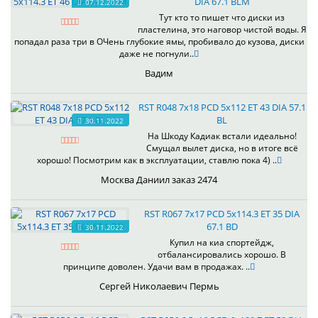
DIA 67.1 BLM
07.12.2022
Тут кто то пишет что диски из
пластелина, это наговор чистой воды. Я
попадал раза три в ОЧень глубокие ямы, пробивало до кузова, диски
даже не погнули..
Вадим
RST R048 7x18 PCD 5x112 ET 43 DIA 57.1
BL
30.11.2022
На Шкоду Кадиак встали идеально!
Смущал вылет диска, но в итоге всё
хорошо! Посмотрим как в эксплуатации, ставлю пока 4) ..
Москва Даниил заказ 2474
RST R067 7x17 PCD 5x114.3 ET 35 DIA
67.1 BD
30.11.2022
Купил на киа спортейдж,
отбалансировались хорошо. В
принципе доволен. Удачи вам в продажах. ..
Сергей Николаевич Пермь