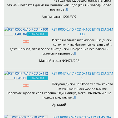
- 2 года назад, решил написать свой
отзыв. Смотрятся диски на машине как надо (как я и хотел). За это
время с э..
Артём заказ 1201/397
RST R005 6x15 PCD 4x100 ET 48 DIA 54.1
BD
30.06.2021
Искал на Авито штампованные диски,
хотел купить. Наткнулся на ваш сайт,
даже не знал, что в Азове льют диски. Но сравнил все плюсы и
минусы и принял р..
Матвей заказ №3471/228
RST R047 7x17 PCD 5x112 ET 45 DIA 57.1
S
30.06.2021
Покупал диски на Skoda Yeti так как это
точная копия заводских дисков.
Зарекомендовали себя хорошо. Один минус, могли бы быть и ещё
подешевле, так как..
Аркадий
RST R008 7.5x18 PCD 5x112 ET 45 DIA