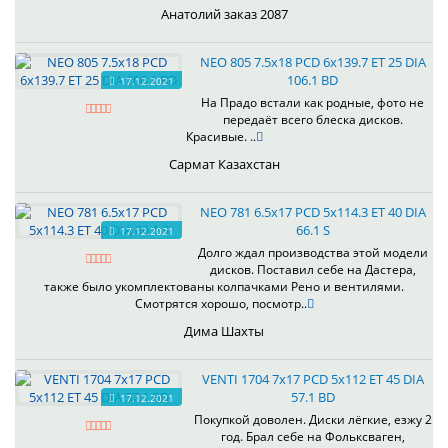
Анатолий заказ 2087
NEO 805 7.5x18 PCD 6x139.7 ET 25 DIA
106.1 BD
17.12.2021
На Прадо встали как родные, фото не
передаёт всего блеска дисков.
Красивые. ..
Сармат Казахстан
NEO 781 6.5x17 PCD 5x114.3 ET 40 DIA
66.1 S
17.12.2021
Долго ждал производства этой модели
дисков. Поставил себе на Дастера,
также было укомплектованы колпачками Рено и вентилями.
Смотрятся хорошо, посмотр..
Дима Шахты
VENTI 1704 7x17 PCD 5x112 ET 45 DIA
57.1 BD
17.12.2021
Покупкой доволен. Диски лёгкие, езжу 2
год. Брал себе на Фольксваген,