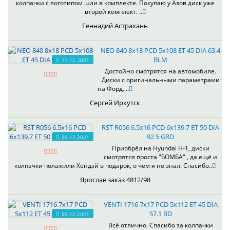
колпачки с логотипом шли в комплекте. Покупаю у Азов диск уже
второй комплект. ..
Геннадий Астрахань
NEO 840 8x18 PCD 5x108 ET 45 DIA 63.4
BLM
17.12.2021
Достойно смотрятся на автомобиле.
Диски с оригинальными параметрами
на Форд. ..
Сергей Иркутск
RST R056 6.5x16 PCD 6x139.7 ET 50 DIA
92.5 GRD
09.12.2021
Приобрёл на Hyundai H-1, диски
смотрятся проста "БОМБА" , да ещё и
колпачки полажили Хёндэй в подарок, о чём я не знал. Спасибо..
Ярослав заказ 4812/98
VENTI 1716 7x17 PCD 5x112 ET 45 DIA
57.1 BD
09.12.2021
Всё отлично. Спасибо за колпачки