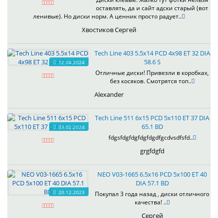
оставлять, да и сайт адски старый (вот
ленивые). Но диски норм. А ценник просто радует..
Хвостиков Сергей
Tech Line 403 5.5x14 PCD 4x98 ET 32 DIA
58.6 S
12.04.2024
Отличные диски! Привезли в коробках,
без косяков. Смотрятся топ..
Alexander
Tech Line 511 6x15 PCD 5x110 ET 37 DIA
65.1 BD
03.02.2024
fdgsfdgfdgfdgfdgdfgcdvsdfsfd..
grgfdgfd
NEO V03-1665 6.5x16 PCD 5x100 ET 40
DIA 57.1 BD
20.12.2023
Покупал 3 года назад , диски отличного
качества! ..
Сергей