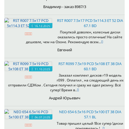
Владимир - заказ 8987/3
RST R007 7.5x17 PCD 5x114.3 ET 52 DIA
67.1 BD
16.12.2025
Покупкой доволен, колесные диски
оказались просто отличные! На сайте
дешевле, чем на Озоне. Рекомендую всем...
Евгений
RST R099 7.5x19 PCD 5x108 ET 38 DIA
60.1 BD
11.10.2025
Заказал комплект дисков r19 модель
r099 . Оплатил , на следующий день их
отправили СДЭКом . Сегодня получил и сразу же одел резину. Всё
супер! Время в..
Андрей Юрьевич
NEO 654 6.5x16 PCD 5x100 ET 38 DIA
57.1 BL
06.07.2025
Товар пришел целый !Все супер !диски
понравились ! ..