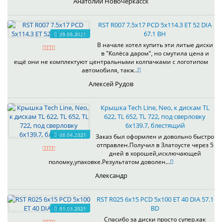
Анатолий Новочеркасск
RST R007 7.5x17 PCD 5x114.3 ET 52 DIA
67.1 BH
09.05.2021
В начале хотел купить эти литые диски
в "Колёса даром", но смутила цена и
ещё они не комплектуют центральными колпачками с логотипом
автомобиля, такж..
Алексей Рудов
Крышка Tech Line, Neo, к дискам TL
622, TL 652, TL 722, под сверловку
6х139.7, блестящий
08.04.2021
Заказ был оформлен и довольно быстро
отправлен.Получил в Златоусте через 5
дней в хорошей,исключающей
поломку,упаковке.Результатом доволен...
Александр
RST R025 6x15 PCD 5x100 ET 40 DIA 57.1
BD
01.03.2021
Спасибо за диски просто супер.как