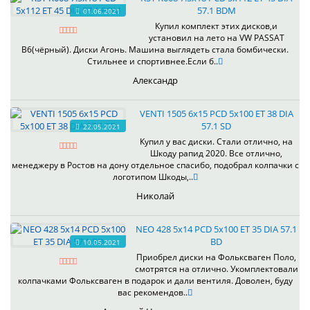
57.1 BDM
01.06.2021
Купил комплект этих дисков,и
установил на лето на VW PASSAT
B6(чёрный). Диски Агонь. Машина выглядеть стала бомбически.
Стильнее и спортивнее.Если б..
Александр
VENTI 1505 6x15 PCD 5x100 ET 38 DIA
57.1 SD
22.05.2021
Купил у вас диски. Стали отлично, на
Шкоду рапид 2020. Все отлично,
менеджеру в Ростов на дону отдельное спасибо, подобрал колпачки с
логотипом Шкоды,..
Николай
NEO 428 5x14 PCD 5x100 ET 35 DIA 57.1
BD
10.05.2021
Приобрел диски на Фольксваген Поло,
смотрятся на отлично. Укомплектовали
колпачками Фольксваген в подарок и дали вентиля. Доволен, буду
вас рекомендов..