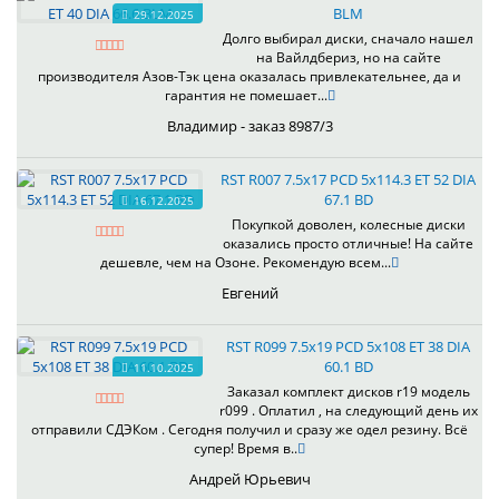
BLM
29.12.2025
Долго выбирал диски, сначало нашел
на Вайлдбериз, но на сайте
производителя Азов-Тэк цена оказалась привлекательнее, да и
гарантия не помешает...
Владимир - заказ 8987/3
RST R007 7.5x17 PCD 5x114.3 ET 52 DIA
67.1 BD
16.12.2025
Покупкой доволен, колесные диски
оказались просто отличные! На сайте
дешевле, чем на Озоне. Рекомендую всем...
Евгений
RST R099 7.5x19 PCD 5x108 ET 38 DIA
60.1 BD
11.10.2025
Заказал комплект дисков r19 модель
r099 . Оплатил , на следующий день их
отправили СДЭКом . Сегодня получил и сразу же одел резину. Всё
супер! Время в..
Андрей Юрьевич