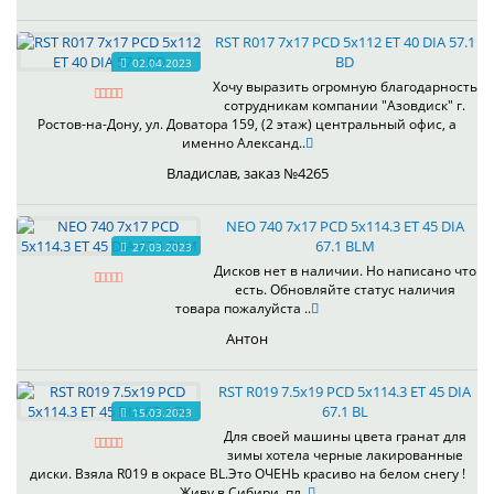
RST R017 7x17 PCD 5x112 ET 40 DIA 57.1
BD
02.04.2023
Хочу выразить огромную благодарность
сотрудникам компании "Азовдиск" г.
Ростов-на-Дону, ул. Доватора 159, (2 этаж) центральный офис, а
именно Александ..
Владислав, заказ №4265
NEO 740 7x17 PCD 5x114.3 ET 45 DIA
67.1 BLM
27.03.2023
Дисков нет в наличии. Но написано что
есть. Обновляйте статус наличия
товара пожалуйста ..
Антон
RST R019 7.5x19 PCD 5x114.3 ET 45 DIA
67.1 BL
15.03.2023
Для своей машины цвета гранат для
зимы хотела черные лакированные
диски. Взяла R019 в окрасе BL.Это ОЧЕНЬ красиво на белом снегу !
Живу в Сибири, пл..