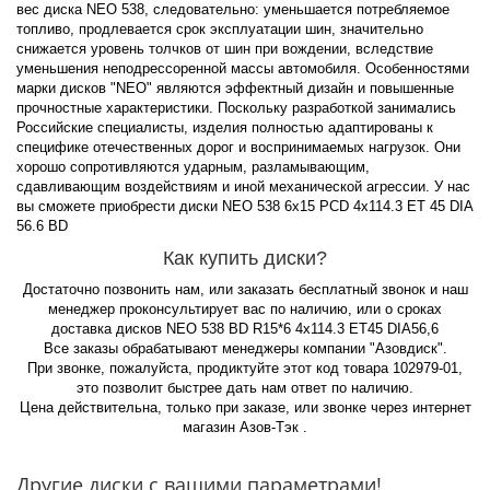
вес диска NEO 538, следовательно: уменьшается потребляемое
топливо, продлевается срок эксплуатации шин, значительно
снижается уровень толчков от шин при вождении, вследствие
уменьшения неподрессоренной массы автомобиля. Особенностями
марки дисков "NEO" являются эффектный дизайн и повышенные
прочностные характеристики. Поскольку разработкой занимались
Российские специалисты, изделия полностью адаптированы к
специфике отечественных дорог и воспринимаемых нагрузок. Они
хорошо сопротивляются ударным, разламывающим,
сдавливающим воздействиям и иной механической агрессии. У нас
вы сможете приобрести диски NEO 538 6x15 PCD 4x114.3 ET 45 DIA
56.6 BD
Как купить диски?
Достаточно позвонить нам, или заказать бесплатный звонок и наш
менеджер проконсультирует вас по наличию, или о сроках
доставка дисков NEO 538 BD R15*6 4x114.3 ET45 DIA56,6
Все заказы обрабатывают менеджеры компании "Азовдиск".
При звонке, пожалуйста, продиктуйте этот код товара 102979-01,
это позволит быстрее дать нам ответ по наличию.
Цена действительна, только при заказе, или звонке через интернет
магазин Азов-Тэк .
Другие диски с вашими параметрами!