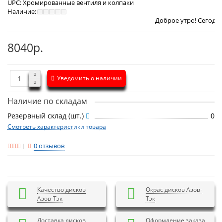
UPC:
Хромированные вентиля и колпаки
Наличие:
Доброе утро! Сегодня
Четверг 6 а
8040р.
Уведомить о наличии
Наличие по складам
Резервный склад (шт.)
0
Смотреть характеристики товара
0 отзывов
Качество дисков
Окрас дисков Азов-
Азов-Тэк
Тэк
Доставка дисков
Оформление заказа