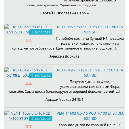
отбалансировались хорошо. В
принципе доволен. Удачи вам в продажах. ..
Сергей Николаевич Пермь
RST R056 6.5x16 PCD 6x139.7 ET 50 DIA
92.5 SL
30.11.2022
Приобрёл диски на Хундай H1 подошли
идеально, никаких приставочных
колец, не потребовалось! Центральное отверстие, родное! ..
Алексей Воркута
RST R019 7.5x19 PCD 5x108 ET 50.5 DIA
63.4 BD
30.11.2022
Покупал диски на Форд,
укомплектовали колпачками Форд,
спасибо. Сами диски балансируются хорошо! Доволен ценой. ..
Аркадий заказ 2410/1
VENTI 1603 6.5x16 PCD 4x100 ET 37 DIA
60.1 BD
30.11.2022
Хорошие диски по хорошей цене. ..