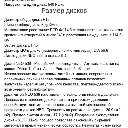
Нагрузка на один диск:
540 Fv/кг.
Размер дисков
Диаметр обода диска R15
Ширина обода диска 6 дюймов
Межболтовое расстояние PCD 4x114.3 складывается из количества
крепежных отверстий в диске "4" и расстояния между ними в 114.3
мм.
Вылет диска ET 45
Диаметр ЦО в диске (измеряется в миллиметрах): DIA 56,6
Литые диски NEO 538, в окрасе BD.
Диски NEO 538 - Российский производитель. Изготавливаются на
заводе "Азов-Тэк" в г. Азове, Ростовской области.
Использование высокоточных литейных машин, современных
плавильных печей и запатентованных сплавов позволяет
выпускать изделия безупречного качества, подтверждаемого всеми
возможными сертификатами.
Диск литой NEO 538 изготовлен по технологии низкого давления.
Процесс изготовления дисков литьем при низком давлении
способствует достижению легкости и высокой механической
прочности дисков NEO. Прочность на растяжение диска - 26.9 (кг/
м2). Предел сжатия диска - 17.1 (кг/м2). Продление эксплуатации
диска - 8.1%. Такой процесс позволяет сэкономить сырьевой
материал и время механической обработки. Результат - снижается