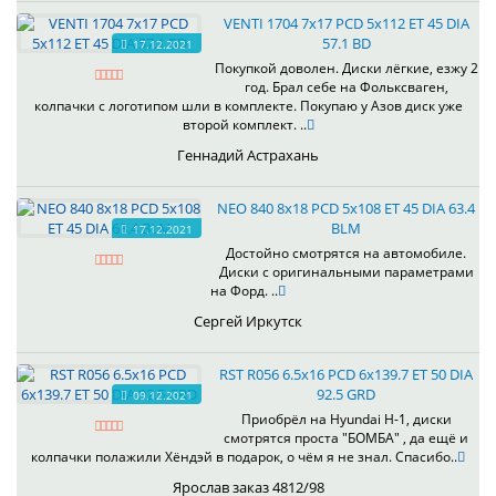
VENTI 1704 7x17 PCD 5x112 ET 45 DIA
57.1 BD
17.12.2021
Покупкой доволен. Диски лёгкие, езжу 2
год. Брал себе на Фольксваген,
колпачки с логотипом шли в комплекте. Покупаю у Азов диск уже
второй комплект. ..
Геннадий Астрахань
NEO 840 8x18 PCD 5x108 ET 45 DIA 63.4
BLM
17.12.2021
Достойно смотрятся на автомобиле.
Диски с оригинальными параметрами
на Форд. ..
Сергей Иркутск
RST R056 6.5x16 PCD 6x139.7 ET 50 DIA
92.5 GRD
09.12.2021
Приобрёл на Hyundai H-1, диски
смотрятся проста "БОМБА" , да ещё и
колпачки полажили Хёндэй в подарок, о чём я не знал. Спасибо..
Ярослав заказ 4812/98