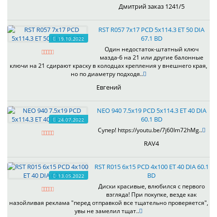
Дмитрий заказ 1241/5
RST R057 7x17 PCD 5x114.3 ET 50 DIA
67.1 BD
19.10.2022
Один недостаток-штатный ключ
мазда-6 на 21 или другие балонные
ключи на 21 сдирают краску в колодцах крепления у внешнего края,
но по диаметру подходя..
Евгений
NEO 940 7.5x19 PCD 5x114.3 ET 40 DIA
60.1 BD
24.07.2022
Супер! https://youtu.be/7j60Im72hMg..
RAV4
RST R015 6x15 PCD 4x100 ET 40 DIA 60.1
BD
13.05.2022
Диски красивые, влюбился с первого
взгляда! При покупке, везде как
назойливая реклама "перед отправкой все тщательно проверяется",
увы не замелил тщат..