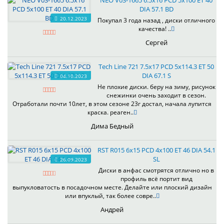
NEO V03-1665 6.5x16 PCD 5x100 ET 40
DIA 57.1 BD
20.12.2023
Покупал 3 года назад , диски отличного
качества! ..
Сергей
Tech Line 721 7.5x17 PCD 5x114.3 ET 50
DIA 67.1 S
04.10.2023
Не плохие диски. беру на зиму, рисунок
снежинки очень заходит в сезон.
Отработали почти 10лет, в этом сезоне 23г достал, начала лупится
краска. реаген..
Дима Бедный
RST R015 6x15 PCD 4x100 ET 46 DIA 54.1
SL
26.09.2023
Диски в анфас смотрятся отлично но в
профиль всё портит вид
выпукловатость в посадочном месте. Делайте или плоский дизайн
или впуклый, так более совре..
Андрей