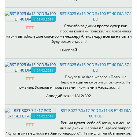
RST R025 6x15 PCD 5x100 ET 40 DIA 57.1
BD
01.03.2021
Спасибо за диски просто супер.как
просил колпаки положили с логотипом
марки авто.большое спасибо менеджеру Александру всегда на связи
.буду рекомендов..
Николай
RST R025 6x15 PCD 5x100 ET 40 DIA 57.1
BD
04.02.2021
Покупал на Фольксваген Поло. На
белой машине смотрятся отлично. Не
пожалел. Успехов и процветания компании Азовдиск...
Аркадий заказ 1812/392
RST R027 7.5x17 PCD 5x114.3 ET 45 DIA
60.1 BD
04.02.2021
Решил купить себе обновку, а именно
литые диски. Набрал в Яндексе запрос:
"Купить литые диски на Авито недорого". Наткнулся на объявление,