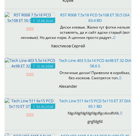
Юрик
RST R008 7.5x18 PCD 5x108 ET 50.5 DIA
63.4 BD
15.08.2024
Диски клевые. Жалко тут фотки нельзя
оставлять, да и сайт адски старый (вот
ленивые). Но диски норм. А ценник просто радует..
Хвостиков Сергей
Tech Line 403 5.5x14 PCD 4x98 ET 32 DIA
58.6 S
12.04.2024
Отличные диски! Привезли в коробках,
без косяков. Смотрятся топ..
Alexander
Tech Line 511 6x15 PCD 5x110 ET 37 DIA
65.1 BD
03.02.2024
fdgsfdgfdgfdgfdgdfgcdvsdfsfd..
grgfdgfd