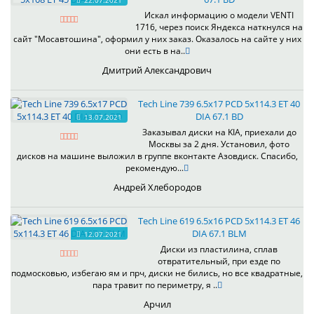
22.07.2021
Искал информацию о модели VENTI
1716, через поиск Яндекса наткнулся на
сайт "Мосавтошина", оформил у них заказ. Оказалось на сайте у них
они есть в на..
Дмитрий Александрович
Tech Line 739 6.5x17 PCD 5x114.3 ET 40
DIA 67.1 BD
13.07.2021
Заказывал диски на KIA, приехали до
Москвы за 2 дня. Установил, фото
дисков на машине выложил в группе вконтакте Азовдиск. Спасибо,
рекомендую...
Андрей Хлебородов
Tech Line 619 6.5x16 PCD 5x114.3 ET 46
DIA 67.1 BLM
12.07.2021
Диски из пластилина, сплав
отвратительный, при езде по
подмосковью, избегаю ям и прч, диски не бились, но все квадратные,
пара травит по периметру, я ..
Арчил