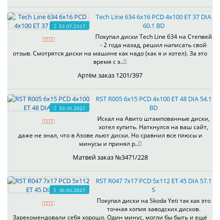
Tech Line 634 6x16 PCD 4x100 ET 37 DIA
60.1 BD
03.07.2021
Покупал диски Tech Line 634 на Степвей
- 2 года назад, решил написать свой
отзыв. Смотрятся диски на машине как надо (как я и хотел). За это
время с э..
Артём заказ 1201/397
RST R005 6x15 PCD 4x100 ET 48 DIA 54.1
BD
30.06.2021
Искал на Авито штампованные диски,
хотел купить. Наткнулся на ваш сайт,
даже не знал, что в Азове льют диски. Но сравнил все плюсы и
минусы и принял р..
Матвей заказ №3471/228
RST R047 7x17 PCD 5x112 ET 45 DIA 57.1
S
30.06.2021
Покупал диски на Skoda Yeti так как это
точная копия заводских дисков.
Зарекомендовали себя хорошо. Один минус, могли бы быть и ещё