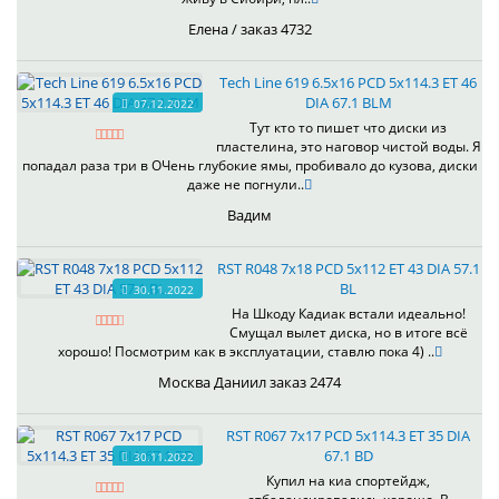
Елена / заказ 4732
Tech Line 619 6.5x16 PCD 5x114.3 ET 46
DIA 67.1 BLM
07.12.2022
Тут кто то пишет что диски из
пластелина, это наговор чистой воды. Я
попадал раза три в ОЧень глубокие ямы, пробивало до кузова, диски
даже не погнули..
Вадим
RST R048 7x18 PCD 5x112 ET 43 DIA 57.1
BL
30.11.2022
На Шкоду Кадиак встали идеально!
Смущал вылет диска, но в итоге всё
хорошо! Посмотрим как в эксплуатации, ставлю пока 4) ..
Москва Даниил заказ 2474
RST R067 7x17 PCD 5x114.3 ET 35 DIA
67.1 BD
30.11.2022
Купил на киа спортейдж,