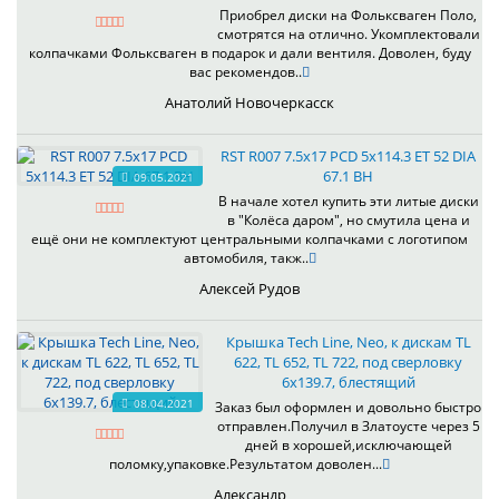
Приобрел диски на Фольксваген Поло,
смотрятся на отлично. Укомплектовали
колпачками Фольксваген в подарок и дали вентиля. Доволен, буду
вас рекомендов..
Анатолий Новочеркасск
RST R007 7.5x17 PCD 5x114.3 ET 52 DIA
67.1 BH
09.05.2021
В начале хотел купить эти литые диски
в "Колёса даром", но смутила цена и
ещё они не комплектуют центральными колпачками с логотипом
автомобиля, такж..
Алексей Рудов
Крышка Tech Line, Neo, к дискам TL
622, TL 652, TL 722, под сверловку
6х139.7, блестящий
08.04.2021
Заказ был оформлен и довольно быстро
отправлен.Получил в Златоусте через 5
дней в хорошей,исключающей
поломку,упаковке.Результатом доволен...
Александр