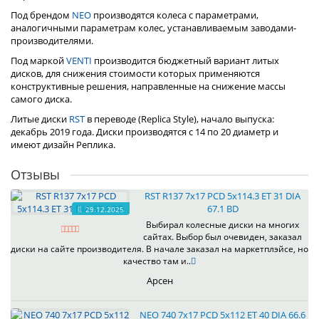
Под брендом
NEO
производятся колеса с параметрами,
аналогичными параметрам колес, устанавливаемым заводами-
производителями.
Под маркой
VENTI
производится бюджетный вариант литых
дисков, для снижения стоимости которых применяются
конструктивные решения, направленные на снижение массы
самого диска.
Литые диски
RST
в переводе (Replica Style), начало выпуска:
декабрь 2019 года. Диски производятся с 14 по 20 диаметр и
имеют дизайн Реплика.
Отзывы
RST R137 7x17 PCD 5x114.3 ET 31 DIA
67.1 BD
29.12.2025
Выбирал колесные диски на многих
сайтах. Выбор был очевиден, заказал
диски на сайте производителя. В начале заказал на маркетплэйсе, но
качество там и..
Арсен
NEO 740 7x17 PCD 5x112 ET 40 DIA 66.6