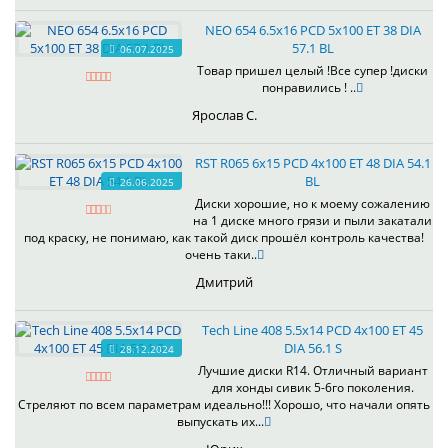
NEO 654 6.5x16 PCD 5x100 ET 38 DIA
57.1 BL
06.07.2025
Товар пришел целый !Все супер !диски
понравились ! ..
Ярослав С.
RST R065 6x15 PCD 4x100 ET 48 DIA 54.1
BL
26.06.2025
Диски хорошие, но к моему сожалению
на 1 диске много грязи и пыли закатали
под краску, не понимаю, как такой диск прошёл контроль качества!
очень таки..
Дмитрий
Tech Line 408 5.5x14 PCD 4x100 ET 45
DIA 56.1 S
28.12.2024
Лучшие диски R14. Отличный вариант
для хонды сивик 5-6го поколения.
Стреляют по всем параметрам идеально!!! Хорошо, что начали опять
выпускать их...