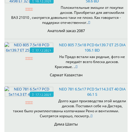
58.6 BD
18.12.2021
Положительные эмоции от покупки
дисков. Приобретал для автомобиля
ВАЗ 21010 , смотрятся довольно таки не плохо. Как говорится -
поддержи отечественног..
Анатолий заказ 2087
NEO 805 7.5x18 PCD 6x139.7 ET 25 DIA
106.1 BD
17.12.2021
На Прадо встали как родные, фото не
передаёт всего блеска дисков.
Красивые. ..
Сармат Казахстан
NEO 781 6.5x17 PCD 5x114.3 ET 40 DIA
66.1 S
17.12.2021
Долго ждал производства этой модели
дисков. Поставил себе на Дастера,
также было укомплектованы колпачками Рено и вентилями.
Смотрятся хорошо, посмотр..
Дима Шахты