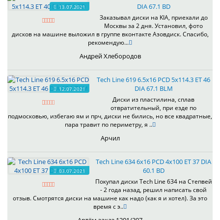
DIA 67.1 BD
13.07.2021
Заказывал диски на KIA, приехали до
Москвы за 2 дня. Установил, фото
дисков на машине выложил в группе вконтакте Азовдиск. Спасибо,
рекомендую...
Андрей Хлебородов
Tech Line 619 6.5x16 PCD 5x114.3 ET 46
DIA 67.1 BLM
12.07.2021
Диски из пластилина, сплав
отвратительный, при езде по
подмосковью, избегаю ям и прч, диски не бились, но все квадратные,
пара травит по периметру, я ..
Арчил
Tech Line 634 6x16 PCD 4x100 ET 37 DIA
60.1 BD
03.07.2021
Покупал диски Tech Line 634 на Степвей
- 2 года назад, решил написать свой
отзыв. Смотрятся диски на машине как надо (как я и хотел). За это
время с э..