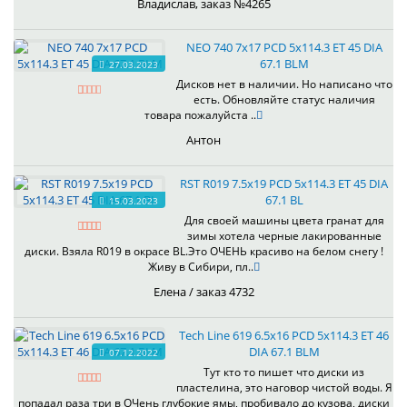
Владислав, заказ №4265
NEO 740 7x17 PCD 5x114.3 ET 45 DIA
67.1 BLM
27.03.2023
Дисков нет в наличии. Но написано что
есть. Обновляйте статус наличия
товара пожалуйста ..
Антон
RST R019 7.5x19 PCD 5x114.3 ET 45 DIA
67.1 BL
15.03.2023
Для своей машины цвета гранат для
зимы хотела черные лакированные
диски. Взяла R019 в окрасе BL.Это ОЧЕНЬ красиво на белом снегу !
Живу в Сибири, пл..
Елена / заказ 4732
Tech Line 619 6.5x16 PCD 5x114.3 ET 46
DIA 67.1 BLM
07.12.2022
Тут кто то пишет что диски из
пластелина, это наговор чистой воды. Я
попадал раза три в ОЧень глубокие ямы, пробивало до кузова, диски