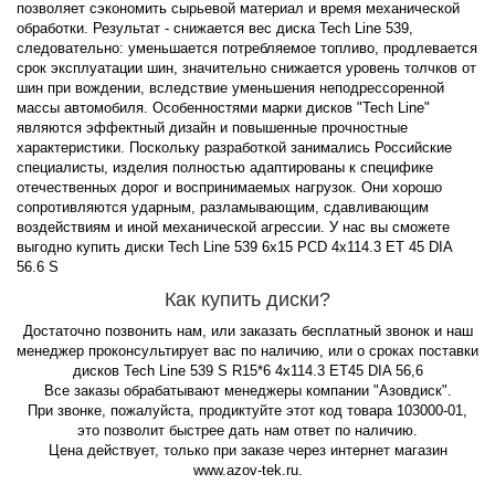
позволяет сэкономить сырьевой материал и время механической
обработки. Результат - снижается вес диска Tech Line 539,
следовательно: уменьшается потребляемое топливо, продлевается
срок эксплуатации шин, значительно снижается уровень толчков от
шин при вождении, вследствие уменьшения неподрессоренной
массы автомобиля. Особенностями марки дисков "Tech Line"
являются эффектный дизайн и повышенные прочностные
характеристики. Поскольку разработкой занимались Российские
специалисты, изделия полностью адаптированы к специфике
отечественных дорог и воспринимаемых нагрузок. Они хорошо
сопротивляются ударным, разламывающим, сдавливающим
воздействиям и иной механической агрессии. У нас вы сможете
выгодно купить диски Tech Line 539 6x15 PCD 4x114.3 ET 45 DIA
56.6 S
Как купить диски?
Достаточно позвонить нам, или заказать бесплатный звонок и наш
менеджер проконсультирует вас по наличию, или о сроках поставки
дисков Tech Line 539 S R15*6 4x114.3 ET45 DIA 56,6
Все заказы обрабатывают менеджеры компании "Азовдиск".
При звонке, пожалуйста, продиктуйте этот код товара 103000-01,
это позволит быстрее дать нам ответ по наличию.
Цена действует, только при заказе через интернет магазин
www.azov-tek.ru.