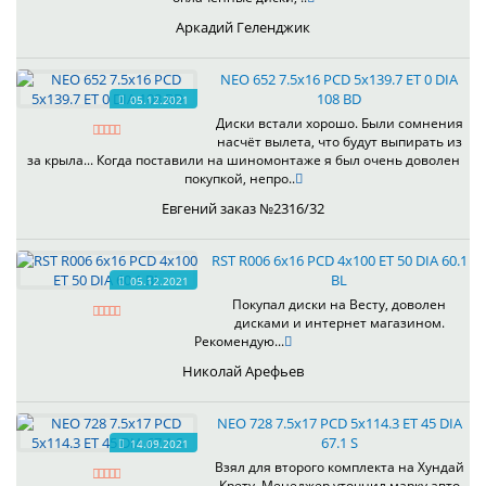
Аркадий Геленджик
NEO 652 7.5x16 PCD 5x139.7 ET 0 DIA
108 BD
05.12.2021
Диски встали хорошо. Были сомнения
насчёт вылета, что будут выпирать из
за крыла... Когда поставили на шиномонтаже я был очень доволен
покупкой, непро..
Евгений заказ №2316/32
RST R006 6x16 PCD 4x100 ET 50 DIA 60.1
BL
05.12.2021
Покупал диски на Весту, доволен
дисками и интернет магазином.
Рекомендую...
Николай Арефьев
NEO 728 7.5x17 PCD 5x114.3 ET 45 DIA
67.1 S
14.09.2021
Взял для второго комплекта на Хундай
Крету. Менеджер уточнил марку авто