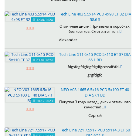
Tech Line 403 5.5x14 PCD 4x98 ET 32 DIA
58.6 S
12.04.2024
Отличные диски! Привезли в коробках,
без косяков. Смотрятся топ..
Alexander
Tech Line 511 6x15 PCD 5x110 ET 37 DIA
65.1 BD
03.02.2024
fdgsfdgfdgfdgfdgdfgcdvsdfsfd..
grgfdgfd
NEO V03-1665 6.5x16 PCD 5x100 ET 40
DIA 57.1 BD
20.12.2023
Покупал 3 года назад , диски отличного
качества! ..
Сергей
Tech Line 721 7.5x17 PCD 5x114.3 ET 50
DIA 67.1 S
04.10.2023