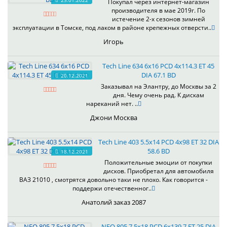
23.01.2022
Покупал через интернет-магазин
производителя в мае 2019г. По
истечение 2-х сезонов зимней
эксплуатации в Томске, под лаком в районе крепежных отверсти..
Игорь
Tech Line 634 6x16 PCD 4x114.3 ET 45
DIA 67.1 BD
20.12.2021
Заказывал на Элантру, до Москвы за 2
дня. Чему очень рад. К дискам
нареканий нет. ..
Джони Москва
Tech Line 403 5.5x14 PCD 4x98 ET 32 DIA
58.6 BD
18.12.2021
Положительные эмоции от покупки
дисков. Приобретал для автомобиля
ВАЗ 21010 , смотрятся довольно таки не плохо. Как говорится -
поддержи отечественног..
Анатолий заказ 2087
NEO 805 7.5x18 PCD 6x139.7 ET 25 DIA