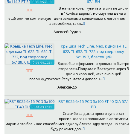
67.1 BH
09.05.2021
В начале хотел купить эти литые диски
в "Колёса даром", но смутила цена и
ещё они не комплектуют центральными колпачками с логотипом
автомобиля, такж..
Алексей Рудов
Крышка Tech Line, Neo, к дискам TL
622, TL 652, TL 722, под сверловку
6х139.7, блестящий
08.04.2021
Заказ был оформлен и довольно быстро
отправлен.Получил в Златоусте через 5
дней в хорошей,исключающей
поломку,упаковке.Результатом доволен...
Александр
RST R025 6x15 PCD 5x100 ET 40 DIA 57.1
BD
01.03.2021
Спасибо за диски просто супер.как
просил колпаки положили с логотипом
марки авто.большое спасибо менеджеру Александру всегда на связи
.буду рекомендов..