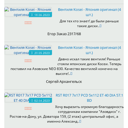
Вентиля Kosei - Япония оригинал (4
шт.)
18.06.2023
Для тех кто знает! да были раньше
такие диски..
Егор Заказ 2317/68
Вентиля Kosei - Япония оригинал (4
шт.)
20.05.2023
Давно искал такие вентиля! Раньше
стояли японские диски Косеи. Теперь
поставил на Азовские NEO 830. Качество вентилей конечно на
высоте!..
Сергей Архангельск
RST R017 7x17 PCD 5x112 ET 40 DIA 57.1
BD
02.04.2023
Хочу выразить огромную благодарность
сотрудникам компании "Азовдиск" г.
Ростов-на-Дону, ул. Доватора 159, (2 этаж) центральный офис, а
именно Александ..