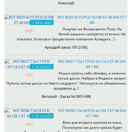
Николай
RST R025 6x15 PCD 5x100 ET 40 DIA 57.1
BD
04.02.2021
Покупал на Фольксваген Поло. На
белой машине смотрятся отлично. Не
пожалел. Успехов и процветания компании Азовдиск...
Аркадий заказ 1812/392
RST R027 7.5x17 PCD 5x114.3 ET 45 DIA
60.1 BD
04.02.2021
Решил купить себе обновку, а именно
литые диски. Набрал в Яндексе запрос:
"Купить литые диски на Авито недорого". Наткнулся на объявление,
продавали д..
Виталий - Заказ №1801/498
RST R058 7.5x18 PCD 6x139.7 ET 38 DIA
67.1 BD
02.12.2020
Взял для второго комплекта зима.
Посмотрим как долго краска будет