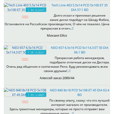
Tech Line 403 5.5x14 PCD 5x100 ET 35
DIA 57.1 BD
09.12.2021
Долго искал и принимал решение
какие диски подойдут на Шкоду Фабиа,
Остановился на Российскои производителе, О чём не пожалел. Цена
прекрасная в отлич..
Михаил Ейск
NEO 657 6.5x16 PCD 5x114.3 ET 50 DIA
66.1 BD
09.12.2021
Прекрасная работа менеджеров,
подобрали отличные диски на Дастера.
Очень рад общению и колпачками Рено. Буду рекомендовать всем
своим друзьям!..
Алексей заказ 2089/44
NEO 840 8x18 PCD 5x108 ET 45 DIA 63.4
BD
09.12.2021
По своему опыту, скажу: что это лучший
интернет магазин от производителя.
Здесь грамотные менеджеры, которые не просто отправят вам
оплаченные диски, ..