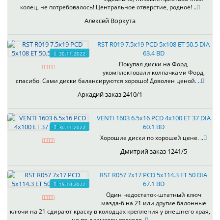
колец, не потребовалось! Центральное отверстие, родное! ..
Алексей Воркута
RST R019 7.5x19 PCD 5x108 ET 50.5 DIA
63.4 BD
30.11.2022
Покупал диски на Форд,
укомплектовали колпачками Форд,
спасибо. Сами диски балансируются хорошо! Доволен ценой. ..
Аркадий заказ 2410/1
VENTI 1603 6.5x16 PCD 4x100 ET 37 DIA
60.1 BD
30.11.2022
Хорошие диски по хорошей цене. ..
Дмитрий заказ 1241/5
RST R057 7x17 PCD 5x114.3 ET 50 DIA
67.1 BD
19.10.2022
Один недостаток-штатный ключ
мазда-6 на 21 или другие балонные
ключи на 21 сдирают краску в колодцах крепления у внешнего края,
но по диаметру подходя..