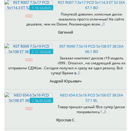
RST R007 7.5x17 PCD 5x114.3 ET 52 DIA
67.1 BD
16.12.2025
Покупкой доволен, колесные диски
оказались просто отличные! На сайте
дешевле, чем на Озоне. Рекомендую всем...
Евгений
RST R099 7.5x19 PCD 5x108 ET 38 DIA
60.1 BD
11.10.2025
Заказал комплект дисков r19 модель
r099 . Оплатил , на следующий день их
отправили СДЭКом . Сегодня получил и сразу же одел резину. Всё
супер! Время в..
Андрей Юрьевич
NEO 654 6.5x16 PCD 5x100 ET 38 DIA
57.1 BL
06.07.2025
Товар пришел целый !Все супер !диски
понравились ! ..
Ярослав С.