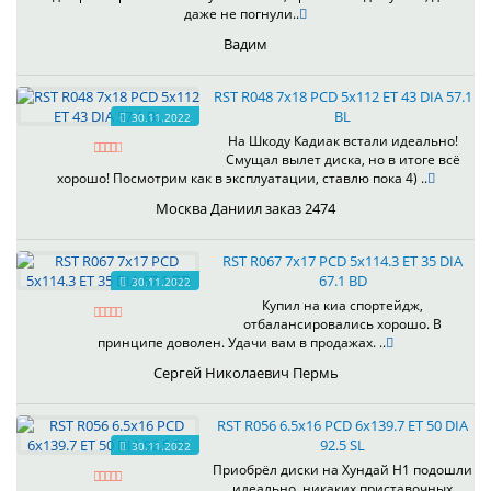
даже не погнули..
Вадим
RST R048 7x18 PCD 5x112 ET 43 DIA 57.1
BL
30.11.2022
На Шкоду Кадиак встали идеально!
Смущал вылет диска, но в итоге всё
хорошо! Посмотрим как в эксплуатации, ставлю пока 4) ..
Москва Даниил заказ 2474
RST R067 7x17 PCD 5x114.3 ET 35 DIA
67.1 BD
30.11.2022
Купил на киа спортейдж,
отбалансировались хорошо. В
принципе доволен. Удачи вам в продажах. ..
Сергей Николаевич Пермь
RST R056 6.5x16 PCD 6x139.7 ET 50 DIA
92.5 SL
30.11.2022
Приобрёл диски на Хундай H1 подошли
идеально, никаких приставочных