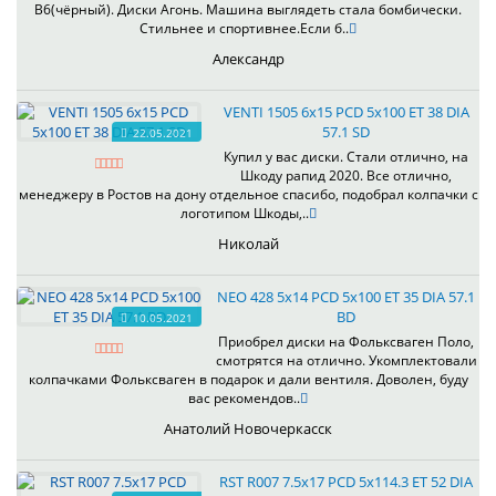
B6(чёрный). Диски Агонь. Машина выглядеть стала бомбически.
Стильнее и спортивнее.Если б..
Александр
VENTI 1505 6x15 PCD 5x100 ET 38 DIA
57.1 SD
22.05.2021
Купил у вас диски. Стали отлично, на
Шкоду рапид 2020. Все отлично,
менеджеру в Ростов на дону отдельное спасибо, подобрал колпачки с
логотипом Шкоды,..
Николай
NEO 428 5x14 PCD 5x100 ET 35 DIA 57.1
BD
10.05.2021
Приобрел диски на Фольксваген Поло,
смотрятся на отлично. Укомплектовали
колпачками Фольксваген в подарок и дали вентиля. Доволен, буду
вас рекомендов..
Анатолий Новочеркасск
RST R007 7.5x17 PCD 5x114.3 ET 52 DIA