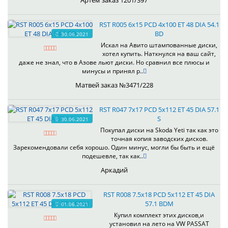
Артём заказ 1201/397
RST R005 6x15 PCD 4x100 ET 48 DIA 54.1
BD
30.06.2021
Искал на Авито штампованные диски,
хотел купить. Наткнулся на ваш сайт,
даже не знал, что в Азове льют диски. Но сравнил все плюсы и
минусы и принял р..
Матвей заказ №3471/228
RST R047 7x17 PCD 5x112 ET 45 DIA 57.1
S
30.06.2021
Покупал диски на Skoda Yeti так как это
точная копия заводских дисков.
Зарекомендовали себя хорошо. Один минус, могли бы быть и ещё
подешевле, так как..
Аркадий
RST R008 7.5x18 PCD 5x112 ET 45 DIA
57.1 BDM
01.06.2021
Купил комплект этих дисков,и
установил на лето на VW PASSAT