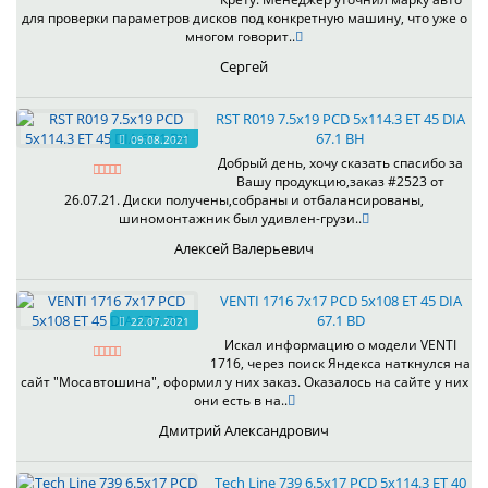
для проверки параметров дисков под конкретную машину, что уже о
многом говорит..
Сергей
RST R019 7.5x19 PCD 5x114.3 ET 45 DIA
67.1 BH
09.08.2021
Добрый день, хочу сказать спасибо за
Вашу продукцию,заказ #2523 от
26.07.21. Диски получены,собраны и отбалансированы,
шиномонтажник был удивлен-грузи..
Алексей Валерьевич
VENTI 1716 7x17 PCD 5x108 ET 45 DIA
67.1 BD
22.07.2021
Искал информацию о модели VENTI
1716, через поиск Яндекса наткнулся на
сайт "Мосавтошина", оформил у них заказ. Оказалось на сайте у них
они есть в на..
Дмитрий Александрович
Tech Line 739 6.5x17 PCD 5x114.3 ET 40