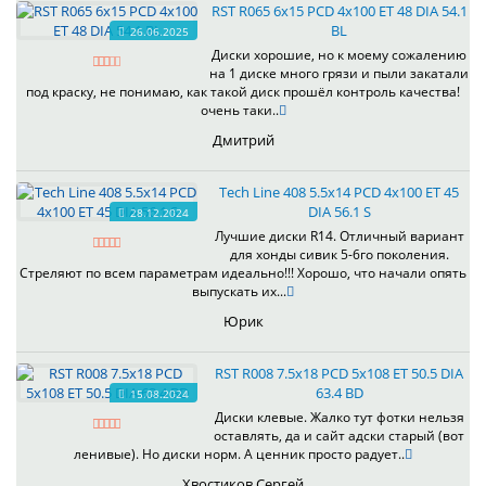
RST R065 6x15 PCD 4x100 ET 48 DIA 54.1
BL
26.06.2025
Диски хорошие, но к моему сожалению
на 1 диске много грязи и пыли закатали
под краску, не понимаю, как такой диск прошёл контроль качества!
очень таки..
Дмитрий
Tech Line 408 5.5x14 PCD 4x100 ET 45
DIA 56.1 S
28.12.2024
Лучшие диски R14. Отличный вариант
для хонды сивик 5-6го поколения.
Стреляют по всем параметрам идеально!!! Хорошо, что начали опять
выпускать их...
Юрик
RST R008 7.5x18 PCD 5x108 ET 50.5 DIA
63.4 BD
15.08.2024
Диски клевые. Жалко тут фотки нельзя
оставлять, да и сайт адски старый (вот
ленивые). Но диски норм. А ценник просто радует..
Хвостиков Сергей