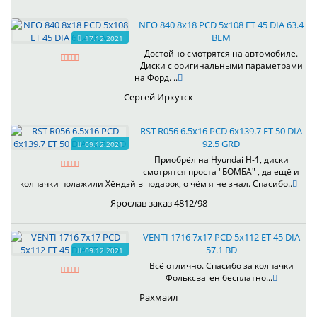
NEO 840 8x18 PCD 5x108 ET 45 DIA 63.4
BLM
17.12.2021
Достойно смотрятся на автомобиле.
Диски с оригинальными параметрами
на Форд. ..
Сергей Иркутск
RST R056 6.5x16 PCD 6x139.7 ET 50 DIA
92.5 GRD
09.12.2021
Приобрёл на Hyundai H-1, диски
смотрятся проста "БОМБА" , да ещё и
колпачки полажили Хёндэй в подарок, о чём я не знал. Спасибо..
Ярослав заказ 4812/98
VENTI 1716 7x17 PCD 5x112 ET 45 DIA
57.1 BD
09.12.2021
Всё отлично. Спасибо за колпачки
Фольксваген бесплатно...
Рахмаил