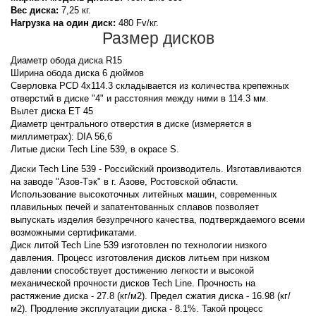
Вес диска:
7,25 кг.
Нагрузка на один диск:
480 Fv/кг.
Размер дисков
Диаметр обода диска R15
Ширина обода диска 6 дюймов
Сверловка PCD 4x114.3 складывается из количества крепежных
отверстий в диске "4" и расстояния между ними в 114.3 мм.
Вылет диска ET 45
Диаметр центрального отверстия в диске (измеряется в
миллиметрах): DIA 56,6
Литые диски Tech Line 539, в окрасе S.
Диски Tech Line 539 - Российский производитель. Изготавливаются
на заводе "Азов-Тэк" в г. Азове, Ростовской области.
Использование высокоточных литейных машин, современных
плавильных печей и запатентованных сплавов позволяет
выпускать изделия безупречного качества, подтверждаемого всеми
возможными сертификатами.
Диск литой Tech Line 539 изготовлен по технологии низкого
давления. Процесс изготовления дисков литьем при низком
давлении способствует достижению легкости и высокой
механической прочности дисков Tech Line. Прочность на
растяжение диска - 27.8 (кг/м2). Предел сжатия диска - 16.98 (кг/
м2). Продление эксплуатации диска - 8.1%. Такой процесс