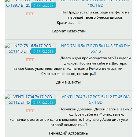
106.1 BD
17.12.2021
На Прадо встали как родные, фото не
передаёт всего блеска дисков.
Красивые. ..
Сармат Казахстан
NEO 781 6.5x17 PCD 5x114.3 ET 40 DIA
66.1 S
17.12.2021
Долго ждал производства этой модели
дисков. Поставил себе на Дастера,
также было укомплектованы колпачками Рено и вентилями.
Смотрятся хорошо, посмотр..
Дима Шахты
VENTI 1704 7x17 PCD 5x112 ET 45 DIA
57.1 BD
17.12.2021
Покупкой доволен. Диски лёгкие, езжу 2
год. Брал себе на Фольксваген,
колпачки с логотипом шли в комплекте. Покупаю у Азов диск уже
второй комплект. ..
Геннадий Астрахань