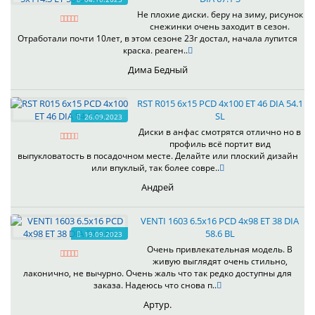
Не плохие диски. беру на зиму, рисунок
снежинки очень заходит в сезон.
Отработали почти 10лет, в этом сезоне 23г достал, начала лупится
краска. реаген..
Дима Бедный
RST R015 6x15 PCD 4x100 ET 46 DIA 54.1
SL
26.09.2023
Диски в анфас смотрятся отлично но в
профиль всё портит вид
выпукловатость в посадочном месте. Делайте или плоский дизайн
или впуклый, так более совре..
Андрей
VENTI 1603 6.5x16 PCD 4x98 ET 38 DIA
58.6 BL
19.09.2023
Очень привлекательная модель. В
живую выглядят очень стильно,
лаконично, не вычурно. Очень жаль что так редко доступны для
заказа. Надеюсь что снова п..
Артур.