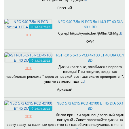
Евгений
NEO 940 7.5x19 PCD 5x114.3 ET 40 DIA
60.1 BD
24.07.2022
Супер! https://youtu.be/7j60Im72hMg..
RAV4
RST R015 6x15 PCD 4x100 ET 40 DIA 60.1
BD
13.05.2022
Диски красивые, влюбился с первого
взгляда! При покупке, везде как
назойливая реклама "перед отправкой все тщательно проверяется",
увы не замелил тщат..
Аркадий
NEO 573 6x15 PCD 4x100 ET 45 DIA 60.1
BD
20.03.2022
Диски пришли один поцарапаный один
погнутый . Совет проверяйте диски на
свету сразу на наличие дефектов так как обычно получаешь в тк на