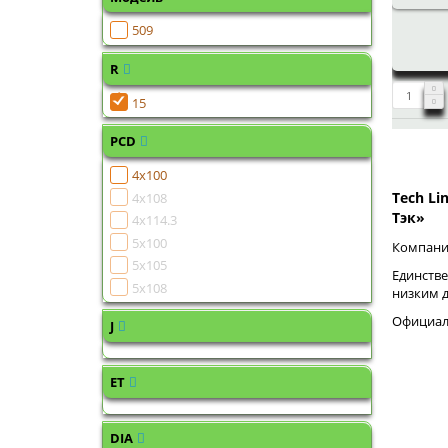
509
R
15
PCD
4x100
Tech Li
4x108
Тэк»
4x114.3
5x100
Компания
5x105
Единстве
5x108
низким 
Официаль
J
ET
DIA