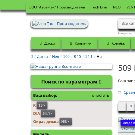
OOO "Азов-Тэк" Производитель
Tech Line
NEO
VENT
Все ка
Например:
Диски
Колпачки
Крепёж
Диски
Neo
509
R 15
54,1
Hb
509 
Ваш запр
Поиск по параметрам
Сравн
Ваш выбор:
очистить
R
15
×
DIA
54,1
×
Окрас диска
HB
×
Лидер п
NEO 509
Модель