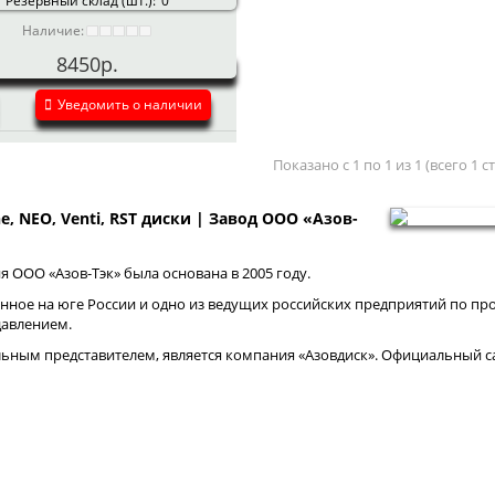
Резервный склад (шт.):
0
Наличие:
8450р.
Уведомить о наличии
Показано с 1 по 1 из 1 (всего 1 
ne, NEO, Venti, RST диски | Завод ООО «Азов-
 ООО «Азов-Тэк» была основана в 2005 году.
нное на юге России и одно из ведущих российских предприятий по про
давлением.
ным представителем, является компания «Азовдиск». Официальный са