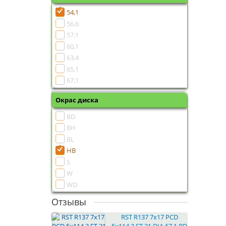
54,1
56,6
57,1
60,1
63,4
65,1
67,1
Окрас диска
BD
BH
BL
HB
S
W
WD
Отзывы
RST R137 7x17 PCD