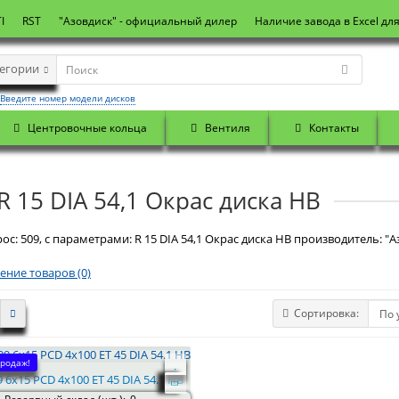
I
RST
"Азовдиск" - официальный дилер
Наличие завода в Excel дл
тегории
Введите номер модели дисков
Центровочные кольца
Вентиля
Контакты
R 15 DIA 54,1 Окрас диска HB
ос: 509, с параметрами: R 15 DIA 54,1 Окрас диска HB производитель: "А
ение товаров (0)
Сортировка:
родаж!
 6x15 PCD 4x100 ET 45 DIA 54.1 HB