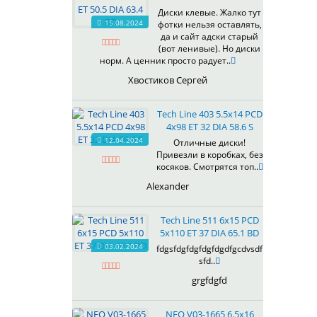
Диски клевые. Жалко тут
15.08.2024
фотки нельзя оставлять,
да и сайт адски старый
(вот ленивые). Но диски
норм. А ценник просто радует..
Хвостиков Сергей
Tech Line 403 5.5x14 PCD
4x98 ET 32 DIA 58.6 S
12.04.2024
Отличные диски!
Привезли в коробках, без
косяков. Смотрятся топ..
Alexander
Tech Line 511 6x15 PCD
5x110 ET 37 DIA 65.1 BD
03.02.2024
fdgsfdgfdgfdgfdgdfgcdvsdf
sfd..
grgfdgfd
NEO V03-1665 6.5x16