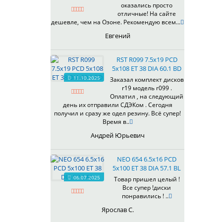
оказались просто
отличные! На сайте
дешевле, чем на Озоне. Рекомендую всем...
Евгений
RST R099 7.5x19 PCD
5x108 ET 38 DIA 60.1 BD
11.10.2025
Заказал комплект дисков
r19 модель r099 .
Оплатил , на следующий
день их отправили СДЭКом . Сегодня
получил и сразу же одел резину. Всё супер!
Время в..
Андрей Юрьевич
NEO 654 6.5x16 PCD
5x100 ET 38 DIA 57.1 BL
06.07.2025
Товар пришел целый !
Все супер !диски
понравились ! ..
Ярослав С.