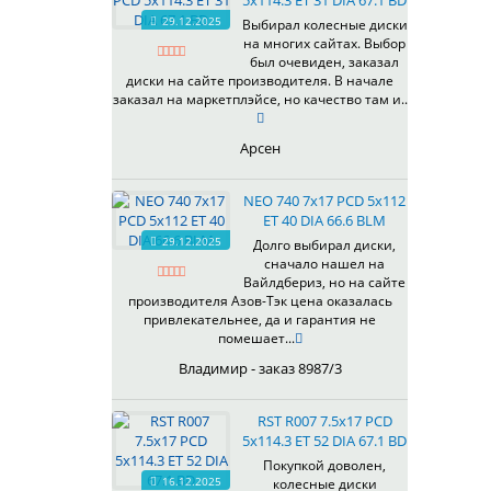
5x114.3 ET 31 DIA 67.1 BD
29.12.2025
Выбирал колесные диски
на многих сайтах. Выбор
был очевиден, заказал
диски на сайте производителя. В начале
заказал на маркетплэйсе, но качество там и..
Арсен
NEO 740 7x17 PCD 5x112
ET 40 DIA 66.6 BLM
29.12.2025
Долго выбирал диски,
сначало нашел на
Вайлдбериз, но на сайте
производителя Азов-Тэк цена оказалась
привлекательнее, да и гарантия не
помешает...
Владимир - заказ 8987/3
RST R007 7.5x17 PCD
5x114.3 ET 52 DIA 67.1 BD
Покупкой доволен,
16.12.2025
колесные диски