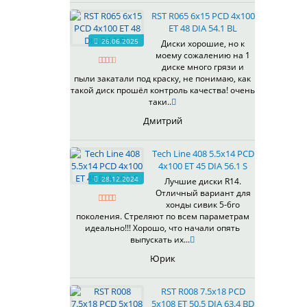
RST R065 6x15 PCD 4x100
ET 48 DIA 54.1 BL
26.06.2025
Диски хорошие, но к
моему сожалению на 1
диске много грязи и
пыли закатали под краску, не понимаю, как
такой диск прошёл контроль качества! очень
таки..
Дмитрий
Tech Line 408 5.5x14 PCD
4x100 ET 45 DIA 56.1 S
28.12.2024
Лучшие диски R14.
Отличный вариант для
хонды сивик 5-6го
поколения. Стреляют по всем параметрам
идеально!!! Хорошо, что начали опять
выпускать их...
Юрик
RST R008 7.5x18 PCD
5x108 ET 50.5 DIA 63.4 BD