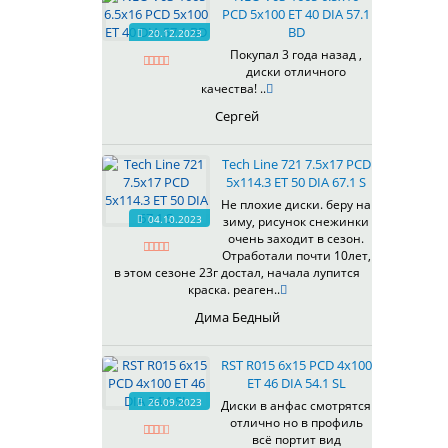
PCD 5x100 ET 40 DIA 57.1
BD
20.12.2023
Покупал 3 года назад ,
диски отличного
качества! ..
Сергей
Tech Line 721 7.5x17 PCD
5x114.3 ET 50 DIA 67.1 S
Не плохие диски. беру на
04.10.2023
зиму, рисунок снежинки
очень заходит в сезон.
Отработали почти 10лет,
в этом сезоне 23г достал, начала лупится
краска. реаген..
Дима Бедный
RST R015 6x15 PCD 4x100
ET 46 DIA 54.1 SL
26.09.2023
Диски в анфас смотрятся
отлично но в профиль
всё портит вид