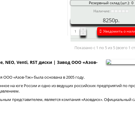
Резервный склад (шт.):
0
Наличие:
8250р.
Уведомить о нал
Показано с 1 по 5 из 5 (всего 1 
ne, NEO, Venti, RST диски | Завод ООО «Азов-
 ООО «Азов-Тэк» была основана в 2005 году.
нное на юге России и одно из ведущих российских предприятий по про
давлением.
ным представителем, является компания «Азовдиск». Официальный са