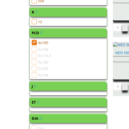
509
R
15
PCD
4x100
4x108
NEO 509
4x114.3
5x100
5x105
5x108
J
ET
DIA
54,1