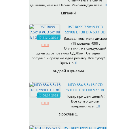
отличные! На сайте
дешевле, чем на Озоне. Рекомендую всем...
Евгений
RST R099 7.5x19 PCD
5x108 ET 38 DIA 60.1 BD
11.10.2025
Заказал комплект дисков
r19 модель r099 .
Оплатил , на следующий
день их отправили СДЭКом . Сегодня
получил и сразу же одел резину. Всё супер!
Время в..
Андрей Юрьевич
NEO 654 6.5x16 PCD
5x100 ET 38 DIA 57.1 BL
06.07.2025
Товар пришел целый !
Все супер !диски
понравились ! ..
Ярослав С.
RST R065 6x15 PCD 4x100