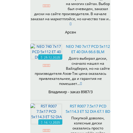
на многих сайтах. Выбор
был очевиден, заказал
диски на сайте производителя. В начале
заказал на маркетплэйсе, но качество там и..
Арсен
NEO 740 7x17 PCD 5x112
ET 40 DIA 66.6 BLM
29.12.2025
Долго выбирал диски,
сначало нашел на
Вайлдбериз, но на сайте
производителя Азов-Тэк цена оказалась
привлекательнее, да и гарантия не
помешает...
Владимир - заказ 8987/3
RST R007 7.5x17 PCD
5x114.3 ET 52 DIA 67.1 BD
Покупкой доволен,
16.12.2025
колесные диски
оказались просто