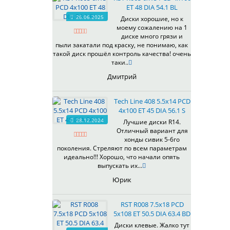
ET 48 DIA 54.1 BL
26.06.2025
Диски хорошие, но к
моему сожалению на 1
диске много грязи и
пыли закатали под краску, не понимаю, как
такой диск прошёл контроль качества! очень
таки..
Дмитрий
Tech Line 408 5.5x14 PCD
4x100 ET 45 DIA 56.1 S
28.12.2024
Лучшие диски R14.
Отличный вариант для
хонды сивик 5-6го
поколения. Стреляют по всем параметрам
идеально!!! Хорошо, что начали опять
выпускать их...
Юрик
RST R008 7.5x18 PCD
5x108 ET 50.5 DIA 63.4 BD
Диски клевые. Жалко тут