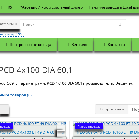
I
RST
"Азовдиск" - официальный дилер
Наличие завода в Excel дл
тегории
например 1504
Центровочные кольца
Вентиля
Контакты
PCD 4x100 DIA 60,1
ос: 509, с параметрами: PCD 4x100 DIA 60,1 производитель: "Азов-Тэк"
ение товаров (0)
Сортировка:
родаж!
Лидер продаж!
 6x15 PCD 4x100 ET 49 DIA 60.1 HB
NEO 509 6x15 PCD 4x100 ET 49 DIA