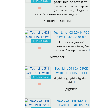
15.08.2024
фотки нельзя оставлять,
да и сайт адски старый
(вот ленивые). Но диски
норм. А ценник просто радует..
Хвостиков Сергей
Tech Line 403 5.5x14 PCD
4x98 ET 32 DIA 58.6 S
12.04.2024
Отличные диски!
Привезли в коробках, без
косяков. Смотрятся топ..
Alexander
Tech Line 511 6x15 PCD
5x110 ET 37 DIA 65.1 BD
03.02.2024
fdgsfdgfdgfdgfdgdfgcdvsdf
sfd..
grgfdgfd
NEO V03-1665 6.5x16
PCD 5x100 ET 40 DIA 57.1