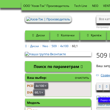
OOO "Азов-Тэк" Производитель
Tech Line
NEO
VENT
Все ка
Например:
Диски
Колпачки
Крепёж
Диски
Neo
509
4x100
60,1
509 
Ваш запр
Поиск по параметрам
Сравн
Ваш выбор:
очистить
PCD
4x100
×
DIA
60,1
×
Лидер п
Модель
NEO 509