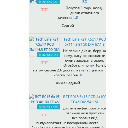
BD
20.12.2023
Покупал 3 года назад ,
диски отличного
качества! ..
Сергей
Tech Line 721 7.5x17 PCD
5x114.3 ET 50 DIA 67.1 S
Не плохие диски. беру на
04.10.2023
зиму, рисунок снежинки
очень заходит в сезон.
Отработали почти 10лет,
в этом сезоне 23г достал, начала лупится
краска. реаген..
Дима Бедный
RST R015 6x15 PCD 4x100
ET 46 DIA 54.1 SL
26.09.2023
Диски в анфас смотрятся
отлично но в профиль
всё портит вид
выпукловатость в посадочном месте.
Делайте или плоский дизайн или впуклый,