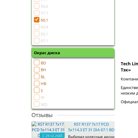
56,6
57,1
60,1
63,4
65,1
67,1
Окрас диска
BD
Tech Li
BH
Тэк»
BL
Компания
HB
Единстве
S
низким 
W
Официаль
WD
Отзывы
RST R137 7x17 PCD
5x114.3 ET 31 DIA 67.1 BD
29.12.2025
Выбирал колесные диски