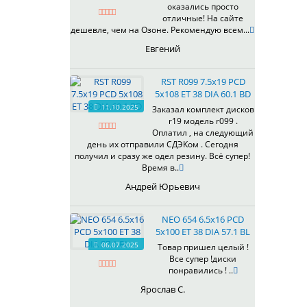
оказались просто
430
отличные! На сайте
433
дешевле, чем на Озоне. Рекомендую всем...
435
Евгений
437
438
RST R099 7.5x19 PCD
503
5x108 ET 38 DIA 60.1 BD
505
11.10.2025
Заказал комплект дисков
r19 модель r099 .
508
Оплатил , на следующий
509
день их отправили СДЭКом . Сегодня
511
получил и сразу же одел резину. Всё супер!
Время в..
523
524
Андрей Юрьевич
526
528
NEO 654 6.5x16 PCD
529
5x100 ET 38 DIA 57.1 BL
530
06.07.2025
Товар пришел целый !
Все супер !диски
531
понравились ! ..
532
Ярослав С.
534