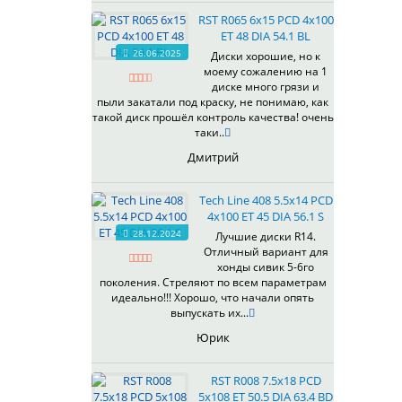
535
RST R065 6x15 PCD 4x100
536
ET 48 DIA 54.1 BL
537
26.06.2025
Диски хорошие, но к
538
моему сожалению на 1
539
диске много грязи и
540
пыли закатали под краску, не понимаю, как
такой диск прошёл контроль качества! очень
541
таки..
543
Дмитрий
544
545
Tech Line 408 5.5x14 PCD
546
4x100 ET 45 DIA 56.1 S
547
28.12.2024
Лучшие диски R14.
548
Отличный вариант для
573
хонды сивик 5-6го
поколения. Стреляют по всем параметрам
574
идеально!!! Хорошо, что начали опять
575
выпускать их...
576
Юрик
600
602
RST R008 7.5x18 PCD
604
5x108 ET 50.5 DIA 63.4 BD