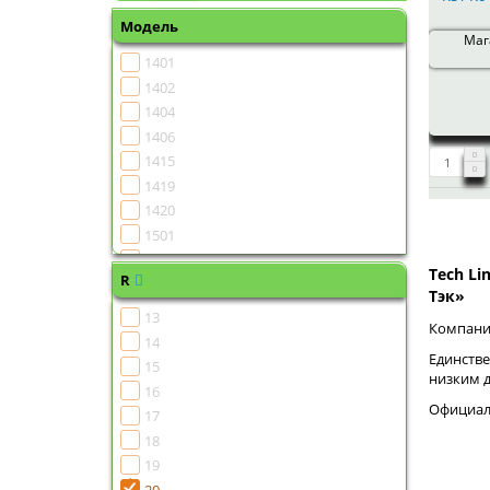
Модель
Мага
1401
1402
1404
1406
1415
1419
1420
1501
1502
Tech Li
R
1504
Тэк»
1505
13
Компания
1506
14
1507
Единстве
15
низким 
1508
16
1510
Официаль
17
1511
18
1513
19
1515
20