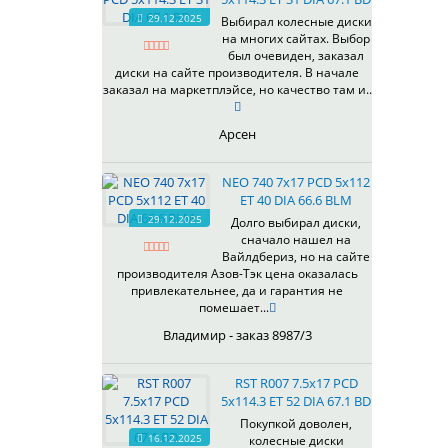
HB
336
66,6
29.12.2025
Выбирал колесные диски
HS
на многих сайтах. Выбор
337
67,1
MG
был очевиден, заказал
344
69,1
MGM
диски на сайте производителя. В начале
401
70,1
заказал на маркетплэйсе, но качество там и..
OrD
403
70,3
S
405
71,1
Арсен
SD
406
71.6
SL
408
72,6
NEO 740 7x17 PCD 5x112
W
410
73,1
ET 40 DIA 66.6 BLM
WB
29.12.2025
411
74,1
Долго выбирал диски,
WD
сначало нашел на
414
75.1
Вайлдбериз, но на сайте
415
77,8
производителя Азов-Тэк цена оказалась
417
78.1
привлекательнее, да и гарантия не
помешает...
418
84,1
420
92,5
Владимир - заказ 8987/3
422
95,1
423
98
RST R007 7.5x17 PCD
5x114.3 ET 52 DIA 67.1 BD
426
98,1
428
Покупкой доволен,
16.12.2025
колесные диски
429