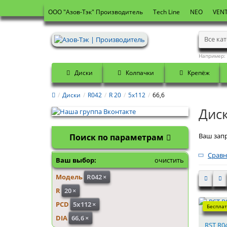
OOO "Азов-Тэк" Производитель
Tech Line
NEO
VENT
Все ка
Например:
Диски
Колпачки
Крепёж
Диски
R042
R 20
5x112
66,6
Диск
Ваш запр
Поиск по параметрам
Сравн
Ваш выбор:
очистить
Модель
R042
×
R
20
×
PCD
5x112
×
Бесплат
DIA
66,6
×
RST R04