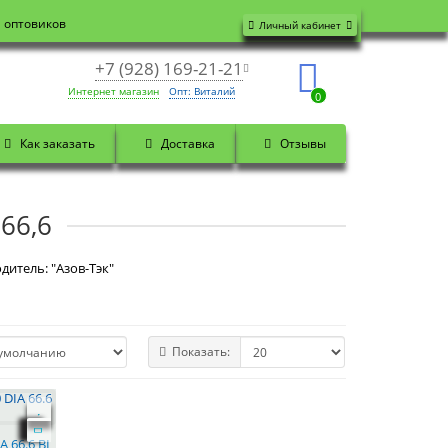
я оптовиков
Личный кабинет
+7 (928) 169-21-21
Интернет магазин
Опт: Виталий
0
Как заказать
Доставка
Отзывы
66,6
дитель: "Азов-Тэк"
Показать:
A 66.6 BL