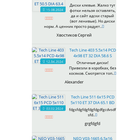
607
Диски клевые. Жалко тут
614
15.08.2024
фотки нельзя оставлять,
618
да и сайт адски старый
(вот ленивые). Но диски
619
норм. А ценник просто радует..
622
Хвостиков Сергей
623
624
Tech Line 403 5.5x14 PCD
625
4x98 ET 32 DIA 58.6 S
626
12.04.2024
Отличные диски!
628
Привезли в коробках, без
629
косяков. Смотрятся топ..
630
Alexander
632
633
Tech Line 511 6x15 PCD
634
5x110 ET 37 DIA 65.1 BD
635
03.02.2024
fdgsfdgfdgfdgfdgdfgcdvsdf
637
sfd..
638
grgfdgfd
639
640
NEO V03-1665 6.5x16