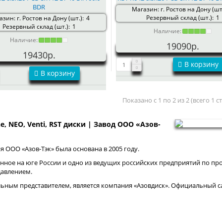
BDR
Магазин: г. Ростов на Дону (шт.
Резервный склад (шт.):
1
зин: г. Ростов на Дону (шт.):
4
Резервный склад (шт.):
1
Наличие:
Наличие:
19090р.
19430р.
В корзину
В корзину
Показано с 1 по 2 из 2 (всего 1 
ne, NEO, Venti, RST диски | Завод ООО «Азов-
 ООО «Азов-Тэк» была основана в 2005 году.
нное на юге России и одно из ведущих российских предприятий по про
давлением.
ным представителем, является компания «Азовдиск». Официальный са