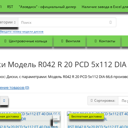
I
RST
"Азовдиск" - официальный дилер
Наличие завода в Excel дл
тегории
Введите номер модели дисков
Центровочные кольца
Вентиля
Контакты
и Модель R042 R 20 PCD 5x112 DIA 
ос: Диски, с параметрами: Модель R042 R 20 PCD 5x112 DIA 66,6 произво
ение товаров (0)
Сортировка:
ная доставка
Бесплатная доставка
2 8.5x20 PCD 5x112 ET 40 DIA 66.6
RST R042 8.5x20 PCD 5x112 ET 40 DI