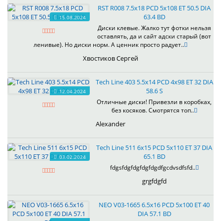
RST R008 7.5x18 PCD 5x108 ET 50.5 DIA
63.4 BD
15.08.2024
Диски клевые. Жалко тут фотки нельзя
оставлять, да и сайт адски старый (вот
ленивые). Но диски норм. А ценник просто радует..
Хвостиков Сергей
Tech Line 403 5.5x14 PCD 4x98 ET 32 DIA
58.6 S
12.04.2024
Отличные диски! Привезли в коробках,
без косяков. Смотрятся топ..
Alexander
Tech Line 511 6x15 PCD 5x110 ET 37 DIA
65.1 BD
03.02.2024
fdgsfdgfdgfdgfdgdfgcdvsdfsfd..
grgfdgfd
NEO V03-1665 6.5x16 PCD 5x100 ET 40
DIA 57.1 BD