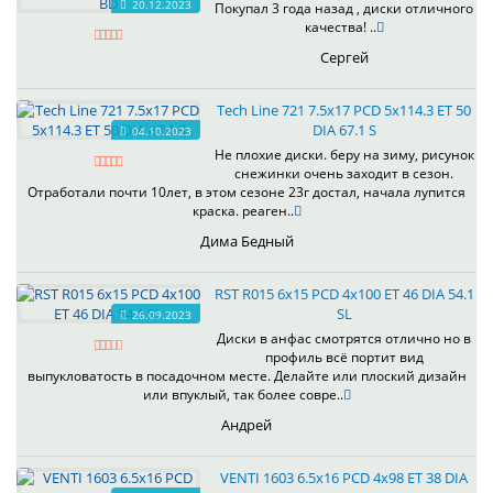
20.12.2023
Покупал 3 года назад , диски отличного
качества! ..
Сергей
Tech Line 721 7.5x17 PCD 5x114.3 ET 50
DIA 67.1 S
04.10.2023
Не плохие диски. беру на зиму, рисунок
снежинки очень заходит в сезон.
Отработали почти 10лет, в этом сезоне 23г достал, начала лупится
краска. реаген..
Дима Бедный
RST R015 6x15 PCD 4x100 ET 46 DIA 54.1
SL
26.09.2023
Диски в анфас смотрятся отлично но в
профиль всё портит вид
выпукловатость в посадочном месте. Делайте или плоский дизайн
или впуклый, так более совре..
Андрей
VENTI 1603 6.5x16 PCD 4x98 ET 38 DIA