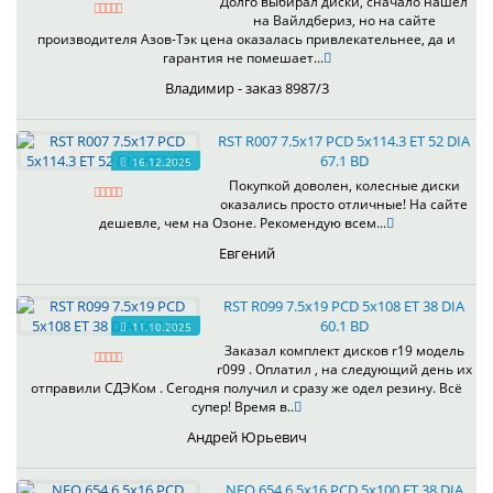
Долго выбирал диски, сначало нашел
на Вайлдбериз, но на сайте
производителя Азов-Тэк цена оказалась привлекательнее, да и
гарантия не помешает...
Владимир - заказ 8987/3
RST R007 7.5x17 PCD 5x114.3 ET 52 DIA
67.1 BD
16.12.2025
Покупкой доволен, колесные диски
оказались просто отличные! На сайте
дешевле, чем на Озоне. Рекомендую всем...
Евгений
RST R099 7.5x19 PCD 5x108 ET 38 DIA
60.1 BD
11.10.2025
Заказал комплект дисков r19 модель
r099 . Оплатил , на следующий день их
отправили СДЭКом . Сегодня получил и сразу же одел резину. Всё
супер! Время в..
Андрей Юрьевич
NEO 654 6.5x16 PCD 5x100 ET 38 DIA