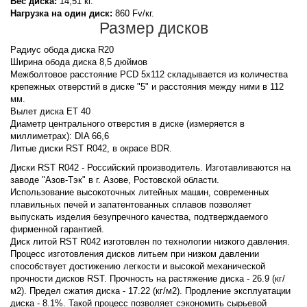
Вес диска:
14,51 кг.
Нагрузка на один диск:
860 Fv/кг.
Размер дисков
Радиус обода диска R20
Ширина обода диска 8,5 дюймов
Межболтовое расстояние PCD 5x112 складывается из количества
крепежных отверстий в диске "5" и расстояния между ними в 112
мм.
Вылет диска ET 40
Диаметр центрального отверстия в диске (измеряется в
миллиметрах): DIA 66,6
Литые диски RST R042, в окрасе BDR.
Диски RST R042 - Российский производитель. Изготавливаются на
заводе "Азов-Тэк" в г. Азове, Ростовской области.
Использование высокоточных литейных машин, современных
плавильных печей и запатентованных сплавов позволяет
выпускать изделия безупречного качества, подтверждаемого
фирменной гарантией.
Диск литой RST R042 изготовлен по технологии низкого давления.
Процесс изготовления дисков литьем при низком давлении
способствует достижению легкости и высокой механической
прочности дисков RST. Прочность на растяжение диска - 26.9 (кг/
м2). Предел сжатия диска - 17.22 (кг/м2). Продление эксплуатации
диска - 8.1%. Такой процесс позволяет сэкономить сырьевой