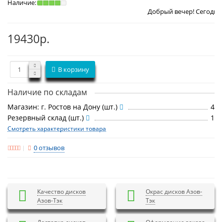
Наличие:
Добрый вечер! Сегодня
Суббота 8 ав
19430р.
В корзину
Наличие по складам
Магазин: г. Ростов на Дону (шт.)
4
Резервный склад (шт.)
1
Смотреть характеристики товара
0 отзывов
Качество дисков
Окрас дисков Азов-
Азов-Тэк
Тэк