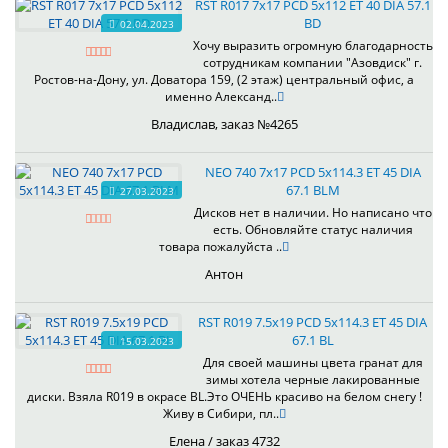
RST R017 7x17 PCD 5x112 ET 40 DIA 57.1
BD
02.04.2023
Хочу выразить огромную благодарность
сотрудникам компании "Азовдиск" г.
Ростов-на-Дону, ул. Доватора 159, (2 этаж) центральный офис, а
именно Александ..
Владислав, заказ №4265
NEO 740 7x17 PCD 5x114.3 ET 45 DIA
67.1 BLM
27.03.2023
Дисков нет в наличии. Но написано что
есть. Обновляйте статус наличия
товара пожалуйста ..
Антон
RST R019 7.5x19 PCD 5x114.3 ET 45 DIA
67.1 BL
15.03.2023
Для своей машины цвета гранат для
зимы хотела черные лакированные
диски. Взяла R019 в окрасе BL.Это ОЧЕНЬ красиво на белом снегу !
Живу в Сибири, пл..
Елена / заказ 4732