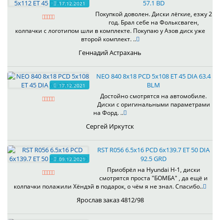
57.1 BD
17.12.2021
Покупкой доволен. Диски лёгкие, езжу 2
год. Брал себе на Фольксваген,
колпачки с логотипом шли в комплекте. Покупаю у Азов диск уже
второй комплект. ..
Геннадий Астрахань
NEO 840 8x18 PCD 5x108 ET 45 DIA 63.4
BLM
17.12.2021
Достойно смотрятся на автомобиле.
Диски с оригинальными параметрами
на Форд. ..
Сергей Иркутск
RST R056 6.5x16 PCD 6x139.7 ET 50 DIA
92.5 GRD
09.12.2021
Приобрёл на Hyundai H-1, диски
смотрятся проста "БОМБА" , да ещё и
колпачки полажили Хёндэй в подарок, о чём я не знал. Спасибо..
Ярослав заказ 4812/98