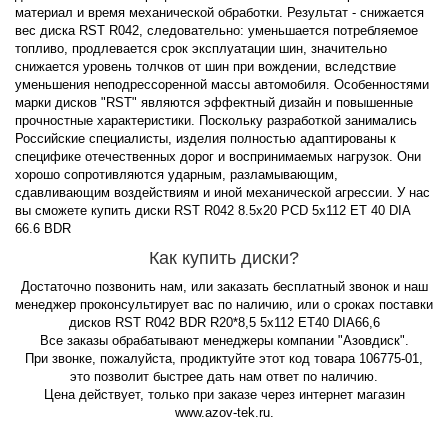
материал и время механической обработки. Результат - снижается
вес диска RST R042, следовательно: уменьшается потребляемое
топливо, продлевается срок эксплуатации шин, значительно
снижается уровень толчков от шин при вождении, вследствие
уменьшения неподрессоренной массы автомобиля. Особенностями
марки дисков "RST" являются эффектный дизайн и повышенные
прочностные характеристики. Поскольку разработкой занимались
Российские специалисты, изделия полностью адаптированы к
специфике отечественных дорог и воспринимаемых нагрузок. Они
хорошо сопротивляются ударным, разламывающим,
сдавливающим воздействиям и иной механической агрессии. У нас
вы сможете купить диски RST R042 8.5x20 PCD 5x112 ET 40 DIA
66.6 BDR
Как купить диски?
Достаточно позвонить нам, или заказать бесплатный звонок и наш
менеджер проконсультирует вас по наличию, или о сроках поставки
дисков RST R042 BDR R20*8,5 5x112 ET40 DIA66,6
Все заказы обрабатывают менеджеры компании "Азовдиск".
При звонке, пожалуйста, продиктуйте этот код товара 106775-01,
это позволит быстрее дать нам ответ по наличию.
Цена действует, только при заказе через интернет магазин
www.azov-tek.ru.