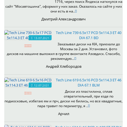
1716, через поиск Яндекса наткнулся на
сайт "Мосавтошина", оформил у них заказ. Оказалось на сайте у них
они есть в на..
Дмитрий Александрович
Tech Line 739 6.5x17 PCD 5x114.3 ET 40
DIA 67.1 BD
13.07.2021
Заказывал диски на KIA, приехали до
Москвы за 2 дня. Установил, фото
дисков на машине выложил в группе вконтакте Азовдиск. Спасибо,
рекомендую...
Андрей Хлебородов
Tech Line 619 6.5x16 PCD 5x114.3 ET 46
DIA 67.1 BLM
12.07.2021
Диски из пластилина, сплав
отвратительный, при езде по
подмосковью, избегаю ям и прч, диски не бились, но все квадратные,
пара травит по периметру, я ..
Арчил