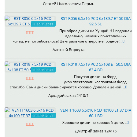
Сергей Николаевич Пермь
RST R056 6.5x16 PCD 6x139.7 ET 50 DIA
92.5 SL
30.11.2022
Приобрёл диски на Хундай H1 подошли
идеально, никаких приставочных
колец, не потребовалось! Центральное отверстие, родное! ..
Алексей Воркута
RST R019 7.5x19 PCD 5x108 ET 50.5 DIA
63.4 BD
30.11.2022
Покупал диски на Форд,
укомплектовали колпачками Форд,
спасибо. Сами диски балансируются хорошо! Доволен ценой. ..
Аркадий заказ 2410/1
VENTI 1603 6.5x16 PCD 4x100 ET 37 DIA
60.1 BD
30.11.2022
Хорошие диски по хорошей цене. ..
Дмитрий заказ 1241/5