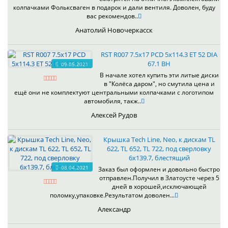
колпачками Фольксваген в подарок и дали вентиля. Доволен, буду
вас рекомендов..
Анатолий Новочеркасск
RST R007 7.5x17 PCD 5x114.3 ET 52 DIA
67.1 BH
09.05.2021
В начале хотел купить эти литые диски
в "Колёса даром", но смутила цена и
ещё они не комплектуют центральными колпачками с логотипом
автомобиля, такж..
Алексей Рудов
Крышка Tech Line, Neo, к дискам TL
622, TL 652, TL 722, под сверловку
6х139.7, блестящий
08.04.2021
Заказ был оформлен и довольно быстро
отправлен.Получил в Златоусте через 5
дней в хорошей,исключающей
поломку,упаковке.Результатом доволен...
Александр