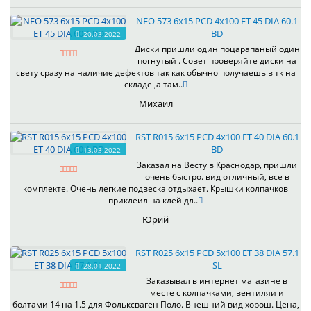
NEO 573 6x15 PCD 4x100 ET 45 DIA 60.1
BD
20.03.2022
Диски пришли один поцарапаный один
погнутый . Совет проверяйте диски на
свету сразу на наличие дефектов так как обычно получаешь в тк на
складе ,а там..
Михаил
RST R015 6x15 PCD 4x100 ET 40 DIA 60.1
BD
13.03.2022
Заказал на Весту в Краснодар, пришли
очень быстро. вид отличный, все в
комплекте. Очень легкие подвеска отдыхает. Крышки колпачков
приклеил на клей дл..
Юрий
RST R025 6x15 PCD 5x100 ET 38 DIA 57.1
SL
28.01.2022
Заказывал в интернет магазине в
месте с колпачками, вентиляи и
болтами 14 на 1.5 для Фольксваген Поло. Внешний вид хорош. Цена,