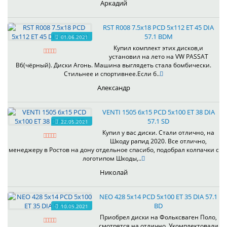
Аркадий
RST R008 7.5x18 PCD 5x112 ET 45 DIA
57.1 BDM
01.06.2021
Купил комплект этих дисков,и
установил на лето на VW PASSAT
B6(чёрный). Диски Агонь. Машина выглядеть стала бомбически.
Стильнее и спортивнее.Если б..
Александр
VENTI 1505 6x15 PCD 5x100 ET 38 DIA
57.1 SD
22.05.2021
Купил у вас диски. Стали отлично, на
Шкоду рапид 2020. Все отлично,
менеджеру в Ростов на дону отдельное спасибо, подобрал колпачки с
логотипом Шкоды,..
Николай
NEO 428 5x14 PCD 5x100 ET 35 DIA 57.1
BD
10.05.2021
Приобрел диски на Фольксваген Поло,
смотрятся на отлично. Укомплектовали