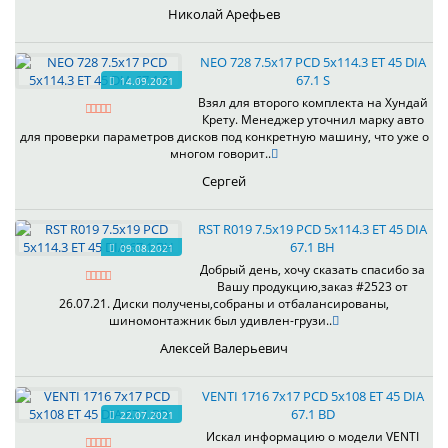
Николай Арефьев
NEO 728 7.5x17 PCD 5x114.3 ET 45 DIA
67.1 S
14.09.2021
Взял для второго комплекта на Хундай
Крету. Менеджер уточнил марку авто
для проверки параметров дисков под конкретную машину, что уже о
многом говорит..
Сергей
RST R019 7.5x19 PCD 5x114.3 ET 45 DIA
67.1 BH
09.08.2021
Добрый день, хочу сказать спасибо за
Вашу продукцию,заказ #2523 от
26.07.21. Диски получены,собраны и отбалансированы,
шиномонтажник был удивлен-грузи..
Алексей Валерьевич
VENTI 1716 7x17 PCD 5x108 ET 45 DIA
67.1 BD
22.07.2021
Искал информацию о модели VENTI