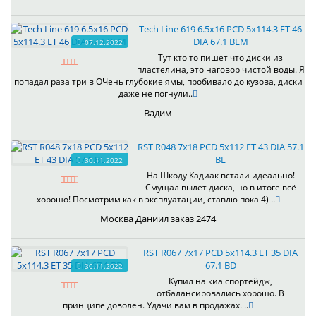
Tech Line 619 6.5x16 PCD 5x114.3 ET 46
DIA 67.1 BLM
07.12.2022
Тут кто то пишет что диски из
пластелина, это наговор чистой воды. Я
попадал раза три в ОЧень глубокие ямы, пробивало до кузова, диски
даже не погнули..
Вадим
RST R048 7x18 PCD 5x112 ET 43 DIA 57.1
BL
30.11.2022
На Шкоду Кадиак встали идеально!
Смущал вылет диска, но в итоге всё
хорошо! Посмотрим как в эксплуатации, ставлю пока 4) ..
Москва Даниил заказ 2474
RST R067 7x17 PCD 5x114.3 ET 35 DIA
67.1 BD
30.11.2022
Купил на киа спортейдж,
отбалансировались хорошо. В
принципе доволен. Удачи вам в продажах. ..