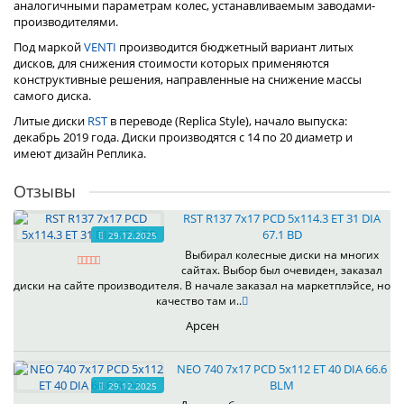
аналогичными параметрам колес, устанавливаемым заводами-
производителями.
Под маркой
VENTI
производится бюджетный вариант литых
дисков, для снижения стоимости которых применяются
конструктивные решения, направленные на снижение массы
самого диска.
Литые диски
RST
в переводе (Replica Style), начало выпуска:
декабрь 2019 года. Диски производятся с 14 по 20 диаметр и
имеют дизайн Реплика.
Отзывы
RST R137 7x17 PCD 5x114.3 ET 31 DIA
67.1 BD
29.12.2025
Выбирал колесные диски на многих
сайтах. Выбор был очевиден, заказал
диски на сайте производителя. В начале заказал на маркетплэйсе, но
качество там и..
Арсен
NEO 740 7x17 PCD 5x112 ET 40 DIA 66.6
BLM
29.12.2025