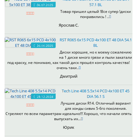
57.1 BL
06.07.2025
Товар пришел целый !Все супер !диски
понравились ! ..
Ярослав С.
RST R065 6x15 PCD 4x100 ET 48 DIA 54.1
BL
26.06.2025
Диски хорошие, но к моему сожалению
на 1 диске много грязи и пыли закатали
под краску, не понимаю, как такой диск прошёл контроль качества!
очень таки..
Дмитрий
Tech Line 408 5.5x14 PCD 4x100 ET 45
DIA 56.1 S
28.12.2024
Лучшие диски R14. Отличный вариант
для хонды сивик 5-6го поколения.
Стреляют по всем параметрам идеально!!! Хорошо, что начали опять
выпускать их...
Юрик