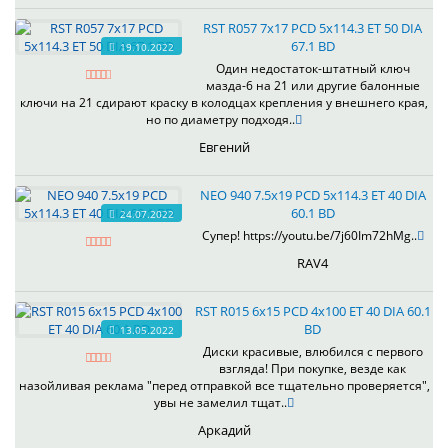
RST R057 7x17 PCD 5x114.3 ET 50 DIA
67.1 BD
19.10.2022
Один недостаток-штатный ключ
мазда-6 на 21 или другие балонные
ключи на 21 сдирают краску в колодцах крепления у внешнего края,
но по диаметру подходя..
Евгений
NEO 940 7.5x19 PCD 5x114.3 ET 40 DIA
60.1 BD
24.07.2022
Супер! https://youtu.be/7j60Im72hMg..
RAV4
RST R015 6x15 PCD 4x100 ET 40 DIA 60.1
BD
13.05.2022
Диски красивые, влюбился с первого
взгляда! При покупке, везде как
назойливая реклама "перед отправкой все тщательно проверяется",
увы не замелил тщат..
Аркадий