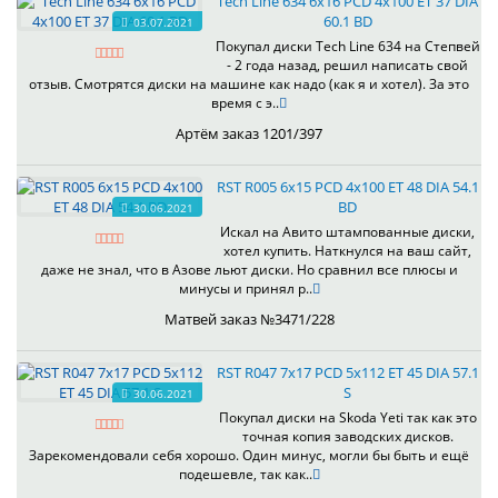
Tech Line 634 6x16 PCD 4x100 ET 37 DIA
60.1 BD
03.07.2021
Покупал диски Tech Line 634 на Степвей
- 2 года назад, решил написать свой
отзыв. Смотрятся диски на машине как надо (как я и хотел). За это
время с э..
Артём заказ 1201/397
RST R005 6x15 PCD 4x100 ET 48 DIA 54.1
BD
30.06.2021
Искал на Авито штампованные диски,
хотел купить. Наткнулся на ваш сайт,
даже не знал, что в Азове льют диски. Но сравнил все плюсы и
минусы и принял р..
Матвей заказ №3471/228
RST R047 7x17 PCD 5x112 ET 45 DIA 57.1
S
30.06.2021
Покупал диски на Skoda Yeti так как это
точная копия заводских дисков.
Зарекомендовали себя хорошо. Один минус, могли бы быть и ещё
подешевле, так как..