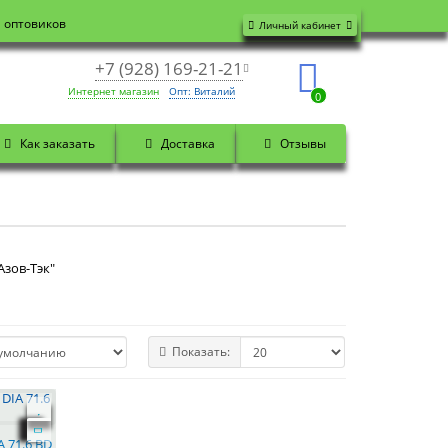
я оптовиков
Личный кабинет
+7 (928) 169-21-21
Интернет магазин
Опт: Виталий
0
Как заказать
Доставка
Отзывы
Азов-Тэк"
Показать:
A 71.6 BD