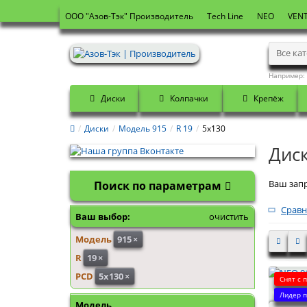
OOO "Азов-Тэк" Производитель
Tech Line
NEO
VENT
Все ка
Например:
Диски
Колпачки
Крепёж
Диски
Модель 915
R 19
5x130
Диск
Ваш запр
Поиск по параметрам
Сравн
Ваш выбор:
очистить
Модель
915
×
R
19
×
PCD
5x130
×
Снят с 
NEO 915
Лидер п
Модель