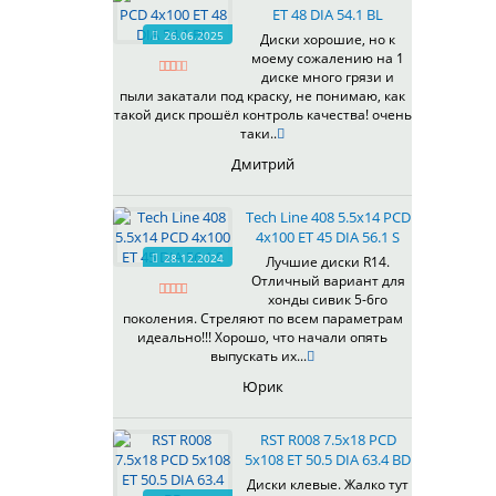
ET 48 DIA 54.1 BL
537
26.06.2025
Диски хорошие, но к
538
моему сожалению на 1
539
диске много грязи и
540
пыли закатали под краску, не понимаю, как
такой диск прошёл контроль качества! очень
541
таки..
543
Дмитрий
544
545
Tech Line 408 5.5x14 PCD
546
4x100 ET 45 DIA 56.1 S
547
28.12.2024
Лучшие диски R14.
548
Отличный вариант для
573
хонды сивик 5-6го
поколения. Стреляют по всем параметрам
574
идеально!!! Хорошо, что начали опять
575
выпускать их...
576
Юрик
600
602
RST R008 7.5x18 PCD
604
5x108 ET 50.5 DIA 63.4 BD
607
Диски клевые. Жалко тут
614