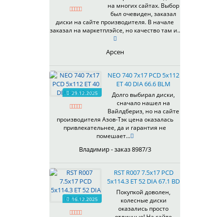
на многих сайтах. Выбор
337
67,1
MG
был очевиден, заказал
344
69,1
MGM
диски на сайте производителя. В начале
401
70,1
заказал на маркетплэйсе, но качество там и..
OrD
403
70,3
S
405
71,1
Арсен
SD
406
71.6
SL
408
72,6
NEO 740 7x17 PCD 5x112
W
410
73,1
ET 40 DIA 66.6 BLM
WB
29.12.2025
411
74,1
Долго выбирал диски,
WD
сначало нашел на
414
75.1
Вайлдбериз, но на сайте
415
77,8
производителя Азов-Тэк цена оказалась
417
78.1
привлекательнее, да и гарантия не
помешает...
418
84,1
420
92,5
Владимир - заказ 8987/3
422
95,1
423
98
RST R007 7.5x17 PCD
5x114.3 ET 52 DIA 67.1 BD
426
98,1
428
Покупкой доволен,
16.12.2025
колесные диски
429
оказались просто
430
отличные! На сайте