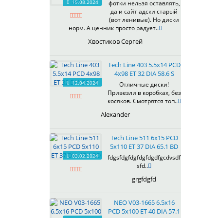
15.08.2024
фотки нельзя оставлять,
618
да и сайт адски старый
(вот ленивые). Но диски
619
норм. А ценник просто радует..
622
Хвостиков Сергей
623
624
Tech Line 403 5.5x14 PCD
625
4x98 ET 32 DIA 58.6 S
626
12.04.2024
Отличные диски!
628
Привезли в коробках, без
629
косяков. Смотрятся топ..
630
Alexander
632
633
Tech Line 511 6x15 PCD
634
5x110 ET 37 DIA 65.1 BD
635
03.02.2024
fdgsfdgfdgfdgfdgdfgcdvsdf
637
sfd..
638
grgfdgfd
639
640
NEO V03-1665 6.5x16
641
PCD 5x100 ET 40 DIA 57.1