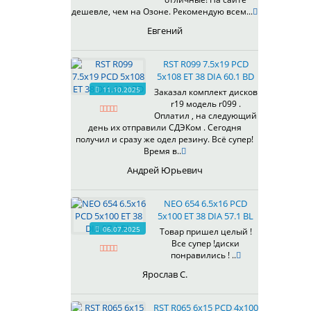
433
дешевле, чем на Озоне. Рекомендую всем...
435
Евгений
437
438
RST R099 7.5x19 PCD
503
5x108 ET 38 DIA 60.1 BD
505
11.10.2025
Заказал комплект дисков
r19 модель r099 .
508
Оплатил , на следующий
509
день их отправили СДЭКом . Сегодня
511
получил и сразу же одел резину. Всё супер!
Время в..
523
524
Андрей Юрьевич
526
528
NEO 654 6.5x16 PCD
529
5x100 ET 38 DIA 57.1 BL
530
06.07.2025
Товар пришел целый !
Все супер !диски
531
понравились ! ..
532
Ярослав С.
534
535
RST R065 6x15 PCD 4x100
536