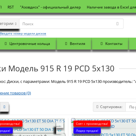
I
RST
"Азовдиск" - официальный дилер
Наличие завода в Excel дл
тегории
Введите номер модели дисков
Центровочные кольца
Вентиля
Контакты
и Модель 915 R 19 PCD 5x130
ос: Диски, с параметрами: Модель 915 R 19 PCD 5x130 производитель: "
ение товаров (0)
Сортировка:
производства!
Снят с производства!
 8.5x19 PCD 5x130 ET 50 DIA 71.6 S
родаж!
Лидер продаж!
NEO 915 8.5x19 PCD 5x130 ET 50 DI