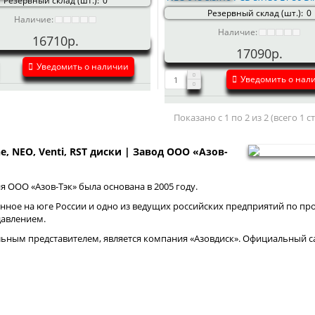
Резервный склад (шт.):
0
Резервный склад (шт.):
0
Наличие:
Наличие:
16710р.
17090р.
Уведомить о наличии
Уведомить о нал
Показано с 1 по 2 из 2 (всего 1 
ne, NEO, Venti, RST диски | Завод ООО «Азов-
 ООО «Азов-Тэк» была основана в 2005 году.
нное на юге России и одно из ведущих российских предприятий по про
давлением.
ным представителем, является компания «Азовдиск». Официальный са